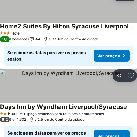
Home2 Suites By Hilton Syracuse Liverpool Airport Area
Hotel
3 Estrelas
9,1
Excelente
44
a 3.5 km de Centro da cidade
Selecione as datas para ver os preços
Ver preços
exatos.
Partilhar
Ad
Days Inn by Wyndham Liverpool/Syracuse
Hotel
Espaço dedicado para reuniões e conferências
2 Estrelas
6,2
1.602
a 2.5 km de Centro da cidade
Selecione as datas para ver os preços
Ver preços