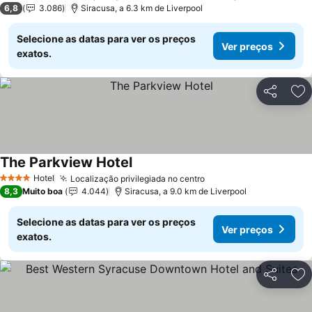
6,8
3.086
Siracusa, a 6.3 km de Liverpool
Selecione as datas para ver os preços
Ver preços
exatos.
Partilhar
Ad
The Parkview Hotel
Hotel
Localização privilegiada no centro
4 Estrelas
8,3
Muito boa
4.044
Siracusa, a 9.0 km de Liverpool
Selecione as datas para ver os preços
Ver preços
exatos.
Partilhar
Ad