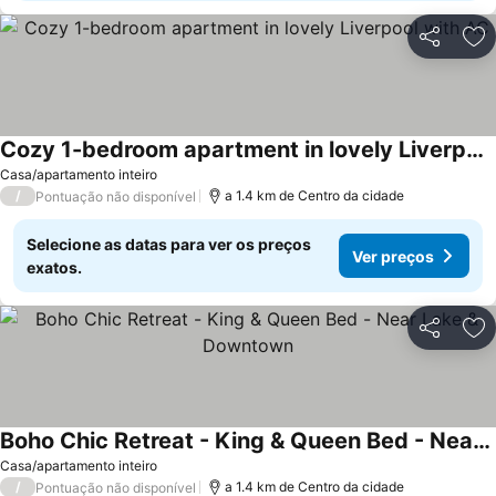
Partilhar
Ad
Cozy 1-bedroom apartment in lovely Liverpool with AC
Casa/apartamento inteiro
/
a 1.4 km de Centro da cidade
Pontuação não disponível
Selecione as datas para ver os preços
Ver preços
exatos.
Partilhar
Ad
Boho Chic Retreat - King & Queen Bed - Near Lake & Downtown
Casa/apartamento inteiro
/
a 1.4 km de Centro da cidade
Pontuação não disponível