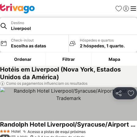
Favoritos
Iniciar
Me
Destino
Liverpool
Check-in/out
Hóspedes e quartos
Escolha as datas
2 hóspedes, 1 quarto.
Ordenar
Filtrar
Mapa
Hotéis em Liverpool (Nova York, Estados
Unidos da América)
Como os pagamentos influenciam os resultados
Partilhar
Ad
Randolph Hotel Liverpool/Syracuse/Airport West, Trademark
Hotel
Acesso a pistas de esqui próximas
3 Estrelas