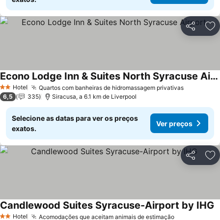
Partilhar
Ad
Econo Lodge Inn & Suites North Syracuse Airport
Hotel
Quartos com banheiras de hidromassagem privativas
2 Estrelas
6,5
335
Siracusa, a 6.1 km de Liverpool
Selecione as datas para ver os preços
Ver preços
exatos.
Partilhar
Ad
Candlewood Suites Syracuse-Airport by IHG
Hotel
Acomodações que aceitam animais de estimação
2 Estrelas