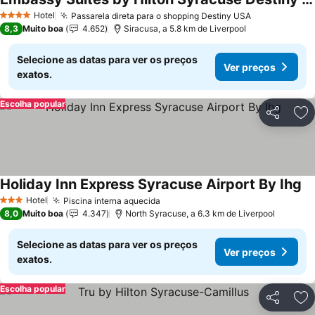
Hotel
Passarela direta para o shopping Destiny USA
4 Estrelas
8,3
Muito boa
4.652
Siracusa, a 5.8 km de Liverpool
Selecione as datas para ver os preços
Ver preços
exatos.
Escolha popular
Partilhar
Ad
Holiday Inn Express Syracuse Airport By Ihg
Hotel
Piscina interna aquecida
3 Estrelas
8,0
Muito boa
4.347
North Syracuse, a 6.3 km de Liverpool
Selecione as datas para ver os preços
Ver preços
exatos.
Escolha popular
Partilhar
Ad