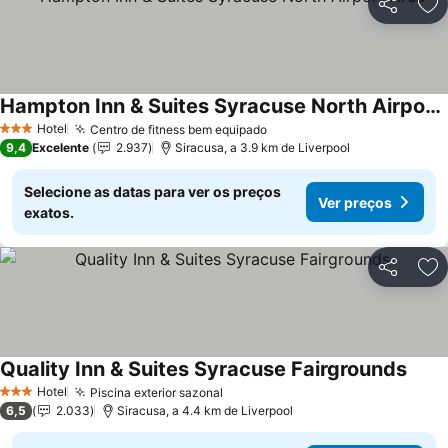
Partilhar
Ad
Hampton Inn & Suites Syracuse North Airport Area
Hotel
Centro de fitness bem equipado
3 Estrelas
9,4
Excelente
2.937
Siracusa, a 3.9 km de Liverpool
Selecione as datas para ver os preços
Ver preços
exatos.
Partilhar
Ad
Quality Inn & Suites Syracuse Fairgrounds
Hotel
Piscina exterior sazonal
3 Estrelas
6,5
2.033
Siracusa, a 4.4 km de Liverpool