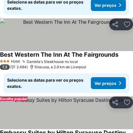
Selecione as datas para ver os preços
Ver preços
exatos.
Partilhar
Ad
Best Western The Inn At The Fairgrounds
Hotel
Daniella's Steakhouse no local
3 Estrelas
7,2
2.484
Siracusa, a 2.9 km de Liverpool
Selecione as datas para ver os preços
Ver preços
exatos.
Escolha popular
Partilhar
Ad
Embassy Suites by Hilton Syracuse Destiny USA