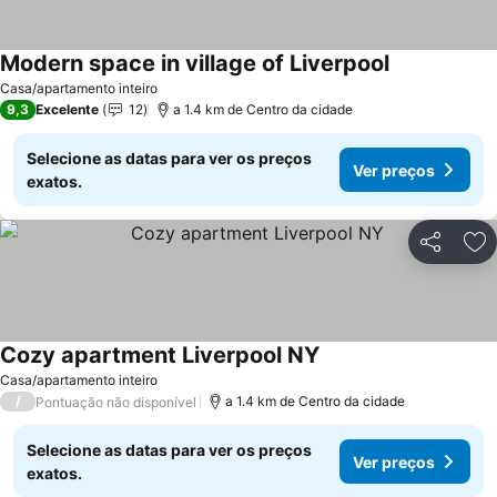
Modern space in village of Liverpool
Casa/apartamento inteiro
9,3
Excelente
12
a 1.4 km de Centro da cidade
Selecione as datas para ver os preços
Ver preços
exatos.
Partilhar
Ad
Cozy apartment Liverpool NY
Casa/apartamento inteiro
/
a 1.4 km de Centro da cidade
Pontuação não disponível
Selecione as datas para ver os preços
Ver preços
exatos.