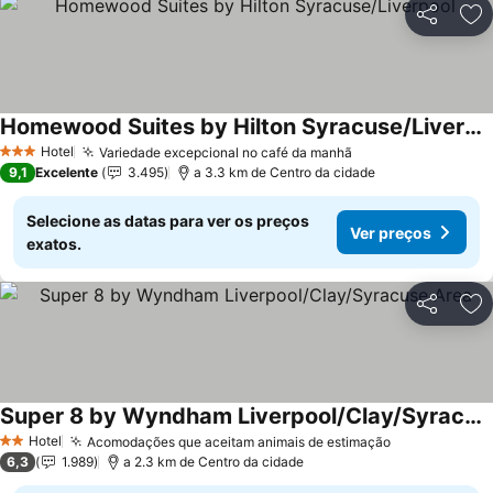
Partilhar
Ad
Homewood Suites by Hilton Syracuse/Liverpool
Hotel
Variedade excepcional no café da manhã
3 Estrelas
9,1
Excelente
3.495
a 3.3 km de Centro da cidade
Selecione as datas para ver os preços
Ver preços
exatos.
Partilhar
Ad
Super 8 by Wyndham Liverpool/Clay/Syracuse Area
Hotel
Acomodações que aceitam animais de estimação
2 Estrelas
6,3
1.989
a 2.3 km de Centro da cidade