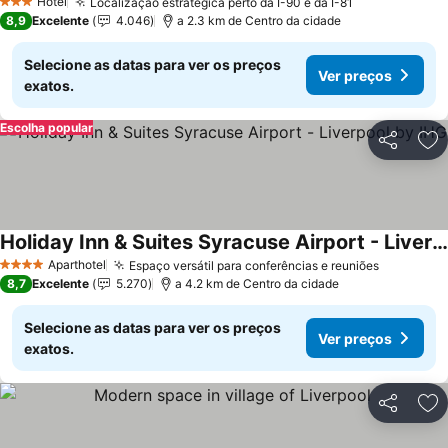
Hotel
Localização estratégica perto da I-90 e da I-81
3 Estrelas
8,9
Excelente
4.046
a 2.3 km de Centro da cidade
Selecione as datas para ver os preços
Ver preços
exatos.
Escolha popular
Partilhar
Ad
Holiday Inn & Suites Syracuse Airport - Liverpool by IHG
Aparthotel
Espaço versátil para conferências e reuniões
4 Estrelas
8,7
Excelente
5.270
a 4.2 km de Centro da cidade
Selecione as datas para ver os preços
Ver preços
exatos.
Partilhar
Ad