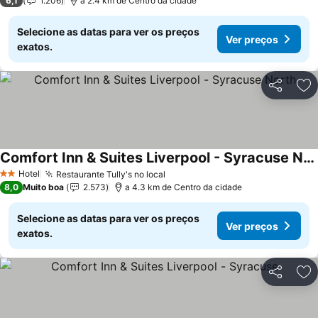
6,1
1.206
a 2.4 km de Centro da cidade
Selecione as datas para ver os preços
Ver preços
exatos.
Partilhar
Ad
Comfort Inn & Suites Liverpool - Syracuse North
Hotel
Restaurante Tully's no local
2 Estrelas
8,0
Muito boa
2.573
a 4.3 km de Centro da cidade
Selecione as datas para ver os preços
Ver preços
exatos.
Partilhar
Ad