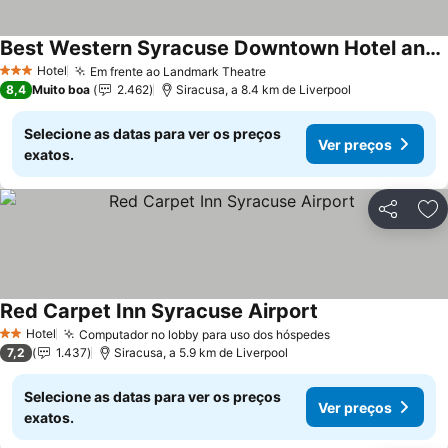
Best Western Syracuse Downtown Hotel and Suites
Hotel
Em frente ao Landmark Theatre
3 Estrelas
8,4
Muito boa
2.462
Siracusa, a 8.4 km de Liverpool
Selecione as datas para ver os preços
Ver preços
exatos.
Partilhar
Ad
Red Carpet Inn Syracuse Airport
Hotel
Computador no lobby para uso dos hóspedes
2 Estrelas
7,2
1.437
Siracusa, a 5.9 km de Liverpool
Selecione as datas para ver os preços
Ver preços
exatos.