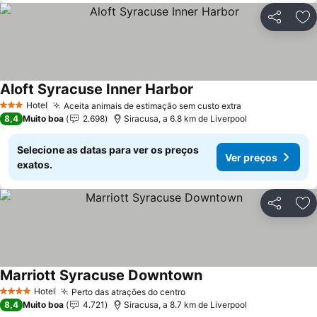
Partilhar
Ad
Aloft Syracuse Inner Harbor
Hotel
Aceita animais de estimação sem custo extra
3 Estrelas
8,4
Muito boa
2.698
Siracusa, a 6.8 km de Liverpool
Selecione as datas para ver os preços
Ver preços
exatos.
Partilhar
Ad
Marriott Syracuse Downtown
Hotel
Perto das atrações do centro
4 Estrelas
8,4
Muito boa
4.721
Siracusa, a 8.7 km de Liverpool