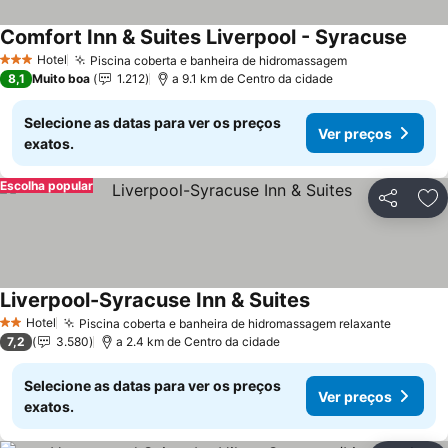
Comfort Inn & Suites Liverpool - Syracuse
Hotel
Piscina coberta e banheira de hidromassagem
3 Estrelas
8,1
Muito boa
1.212
a 9.1 km de Centro da cidade
Selecione as datas para ver os preços
Ver preços
exatos.
Escolha popular
Partilhar
Ad
Liverpool-Syracuse Inn & Suites
Hotel
Piscina coberta e banheira de hidromassagem relaxante
2 Estrelas
7,2
3.580
a 2.4 km de Centro da cidade
Selecione as datas para ver os preços
Ver preços
exatos.