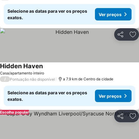
Selecione as datas para ver os preços
Ver preços
exatos.
Partilhar
Ad
Hidden Haven
Casa/apartamento inteiro
/
a 7.9 km de Centro da cidade
Pontuação não disponível
Selecione as datas para ver os preços
Ver preços
exatos.
Escolha popular
Partilhar
Ad