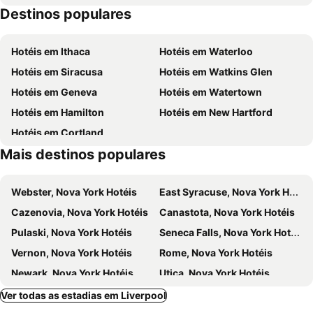
Destinos populares
Hotéis em Ithaca
Hotéis em Waterloo
Hotéis em Siracusa
Hotéis em Watkins Glen
Hotéis em Geneva
Hotéis em Watertown
Hotéis em Hamilton
Hotéis em New Hartford
Hotéis em Cortland
Mais destinos populares
Webster, Nova York Hotéis
East Syracuse, Nova York Hotéis
Cazenovia, Nova York Hotéis
Canastota, Nova York Hotéis
Pulaski, Nova York Hotéis
Seneca Falls, Nova York Hotéis
Vernon, Nova York Hotéis
Rome, Nova York Hotéis
Newark, Nova York Hotéis
Utica, Nova York Hotéis
Penn Yan, Nova York Hotéis
Canandaigua, Nova York Hotéis
Ver todas as estadias em Liverpool