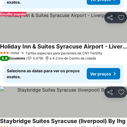
exatos.
Escolha popular
Partilhar
Ad
Holiday Inn & Suites Syracuse Airport - Liverpool By Ihg
Hotel
Tarifas especiais para pacientes da CNY Fertility
3 Estrelas
8,8
Excelente
5.478
a 4.2 km de Centro da cidade
Selecione as datas para ver os preços
Ver preços
exatos.
Partilhar
Ad
Staybridge Suites Syracuse (liverpool) By Ihg