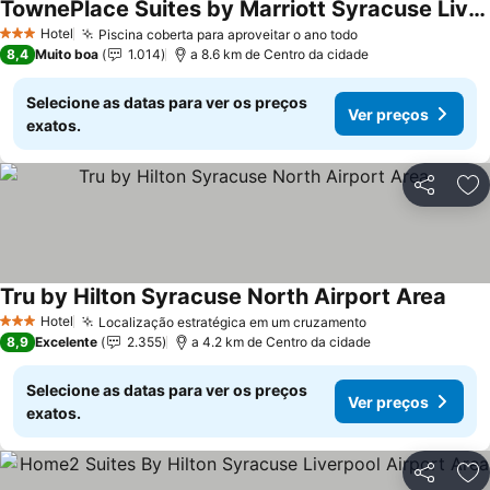
TownePlace Suites by Marriott Syracuse Liverpool
Hotel
Piscina coberta para aproveitar o ano todo
3 Estrelas
8,4
Muito boa
1.014
a 8.6 km de Centro da cidade
Selecione as datas para ver os preços
Ver preços
exatos.
Partilhar
Ad
Tru by Hilton Syracuse North Airport Area
Hotel
Localização estratégica em um cruzamento
3 Estrelas
8,9
Excelente
2.355
a 4.2 km de Centro da cidade
Selecione as datas para ver os preços
Ver preços
exatos.
Partilhar
Ad