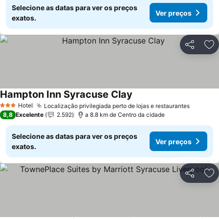
Selecione as datas para ver os preços
Ver preços
exatos.
Partilhar
Ad
Hampton Inn Syracuse Clay
Hotel
Localização privilegiada perto de lojas e restaurantes
3 Estrelas
8,8
Excelente
2.592
a 8.8 km de Centro da cidade
Selecione as datas para ver os preços
Ver preços
exatos.
Partilhar
Ad