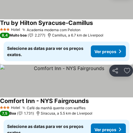
Tru by Hilton Syracuse-Camillus
Hotel
Academia moderna com Peloton
3 Estrelas
8,4
Muito boa
2.277
Camillus, a 6.7 km de Liverpool
Selecione as datas para ver os preços
Ver preços
exatos.
Partilhar
Ad
Comfort Inn - NYS Fairgrounds
Hotel
Café da manhã quente com waffles
3 Estrelas
7,5
Boa
1.731
Siracusa, a 5.5 km de Liverpool
Selecione as datas para ver os preços
Ver preços
exatos.