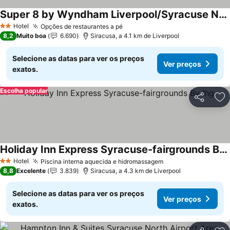
Super 8 by Wyndham Liverpool/Syracuse North Airport
Hotel
Opções de restaurantes a pé
2 Estrelas
8,2
Muito boa
6.690
Siracusa, a 4.1 km de Liverpool
Selecione as datas para ver os preços
Ver preços
exatos.
Escolha popular
Partilhar
Ad
Holiday Inn Express Syracuse-fairgrounds By Ihg
Hotel
Piscina interna aquecida e hidromassagem
2 Estrelas
8,8
Excelente
3.839
Siracusa, a 4.3 km de Liverpool
Selecione as datas para ver os preços
Ver preços
exatos.