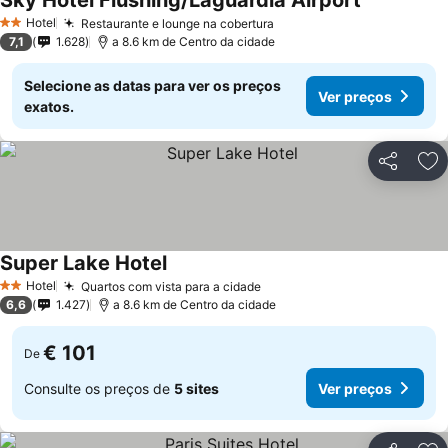
Sky Hotel Flushing/Laguardia Airport
Hotel
Restaurante e lounge na cobertura
2 Estrelas
7,1
1.628
a 8.6 km de Centro da cidade
Selecione as datas para ver os preços
Ver preços
exatos.
Partilhar
Ad
Super Lake Hotel
Hotel
Quartos com vista para a cidade
2 Estrelas
6,6
1.427
a 8.6 km de Centro da cidade
€ 101
De
Consulte os preços de
5 sites
Ver preços