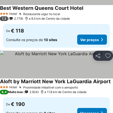
Best Western Queens Court Hotel
Hotel
Restaurante uigur no local
3 Estrelas
7,3
2.779
a 8.5 km de Centro da cidade
€ 118
De
Consulte os preços de
10 sites
Ver preços
Partilhar
Ad
Aloft by Marriott New York LaGuardia Airport
Hotel
Proximidade imbatível com o aeroporto
3 Estrelas
8,4
Muito boa
2.924
a 11.8 km de Centro da cidade
€ 190
De