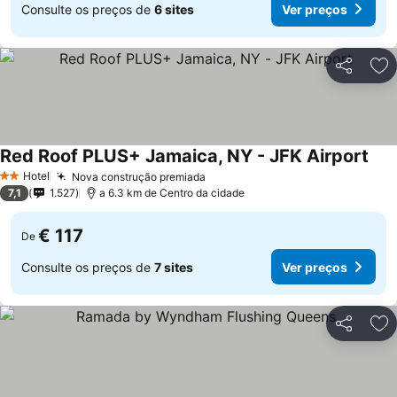
Consulte os preços de
6 sites
Ver preços
Partilhar
Ad
Red Roof PLUS+ Jamaica, NY - JFK Airport
Hotel
Nova construção premiada
2 Estrelas
7,1
1.527
a 6.3 km de Centro da cidade
€ 117
De
Consulte os preços de
7 sites
Ver preços
Partilhar
Ad