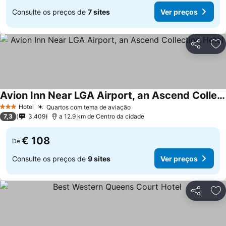
Consulte os preços de
7 sites
Ver preços
Partilhar
Ad
Avion Inn Near LGA Airport, an Ascend Collection Hotel
Hotel
Quartos com tema de aviação
3 Estrelas
7,3
3.409
a 12.9 km de Centro da cidade
€ 108
De
Consulte os preços de
9 sites
Ver preços
Partilhar
Ad