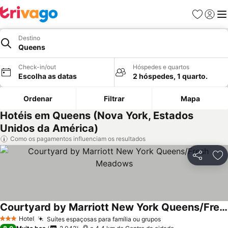
Favoritos
Iniciar
Me
Destino
Queens
Check-in/out
Hóspedes e quartos
Escolha as datas
2 hóspedes, 1 quarto.
Ordenar
Filtrar
Mapa
Hotéis em Queens (Nova York, Estados
Unidos da América)
Como os pagamentos influenciam os resultados
Partilhar
Ad
Courtyard by Marriott New York Queens/Fresh Meadows
Hotel
Suítes espaçosas para família ou grupos
3 Estrelas