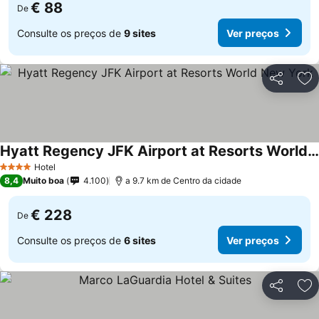
€ 88
De
Consulte os preços de
9 sites
Ver preços
Partilhar
Ad
Hyatt Regency JFK Airport at Resorts World New York
Hotel
4 Estrelas
8,4
Muito boa
4.100
a 9.7 km de Centro da cidade
€ 228
De
Consulte os preços de
6 sites
Ver preços
Partilhar
Ad