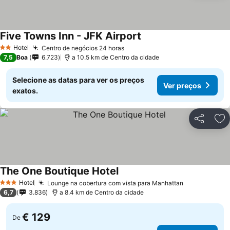
Five Towns Inn - JFK Airport
Hotel
Centro de negócios 24 horas
2 Estrelas
7,5
Boa
6.723
a 10.5 km de Centro da cidade
Selecione as datas para ver os preços
Ver preços
exatos.
Partilhar
Ad
The One Boutique Hotel
Hotel
Lounge na cobertura com vista para Manhattan
3 Estrelas
6,7
3.836
a 8.4 km de Centro da cidade
€ 129
De