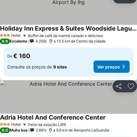
Partilhar
Ad
Holiday Inn Express & Suites Woodside Laguardia Airport By Ihg
Hotel
Buffet de café da manhã variado e delicioso
3 Estrelas
8,6
Excelente
4.259
a 13.5 km de Centro da cidade
€ 160
De
Consulte os preços de
9 sites
Ver preços
Partilhar
Ad
Adria Hotel And Conference Center
Hotel
Perto da estação LIRR
3 Estrelas
8,0
Muito boa
2.681
a 9.6 km de Aeroporto LaGuardia