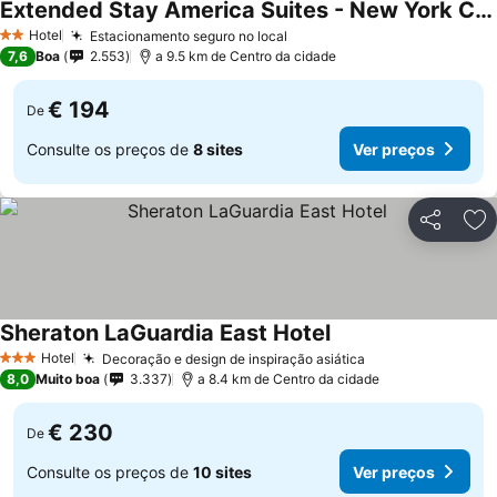
Extended Stay America Suites - New York City - LaGuardia Airport
Hotel
Estacionamento seguro no local
2 Estrelas
7,6
Boa
2.553
a 9.5 km de Centro da cidade
€ 194
De
Consulte os preços de
8 sites
Ver preços
Partilhar
Ad
Sheraton LaGuardia East Hotel
Hotel
Decoração e design de inspiração asiática
3 Estrelas
8,0
Muito boa
3.337
a 8.4 km de Centro da cidade
€ 230
De
Consulte os preços de
10 sites
Ver preços