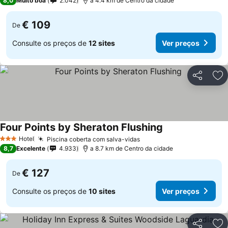
8,0
Muito boa
2.042
a 4.4 km de Centro da cidade
€ 109
De
Consulte os preços de
12 sites
Ver preços
Partilhar
Ad
Four Points by Sheraton Flushing
Hotel
Piscina coberta com salva-vidas
3 Estrelas
8,7
Excelente
4.933
a 8.7 km de Centro da cidade
€ 127
De
Consulte os preços de
10 sites
Ver preços