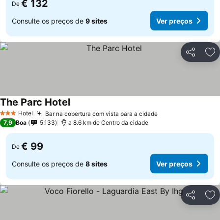
€ 132
De
Consulte os preços de
9 sites
Ver preços
Partilhar
Ad
The Parc Hotel
Hotel
Bar na cobertura com vista para a cidade
3 Estrelas
7,9
Boa
5.133
a 8.6 km de Centro da cidade
€ 99
De
Consulte os preços de
8 sites
Ver preços
Partilhar
Ad