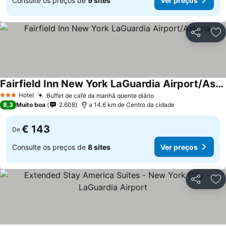
Consulte os preços de
9 sites
Ver preços
Partilhar
Ad
Fairfield Inn New York LaGuardia Airport/Astoria
Hotel
Buffet de café da manhã quente diário
3 Estrelas
8,3
Muito boa
2.608
a 14.6 km de Centro da cidade
€ 143
De
Consulte os preços de
8 sites
Ver preços
Partilhar
Ad