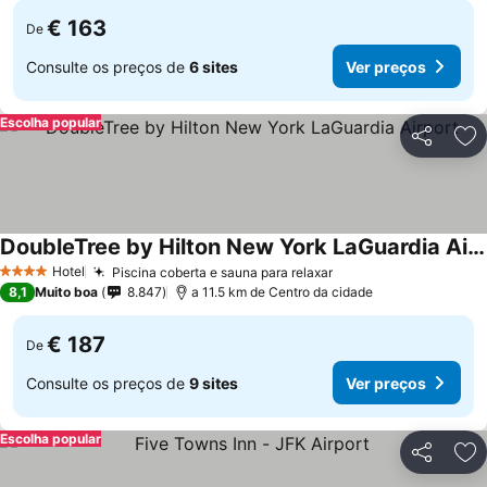
€ 163
De
Consulte os preços de
6 sites
Ver preços
Escolha popular
Partilhar
Ad
DoubleTree by Hilton New York LaGuardia Airport
Hotel
Piscina coberta e sauna para relaxar
4 Estrelas
8,1
Muito boa
8.847
a 11.5 km de Centro da cidade
€ 187
De
Consulte os preços de
9 sites
Ver preços
Escolha popular
Partilhar
Ad