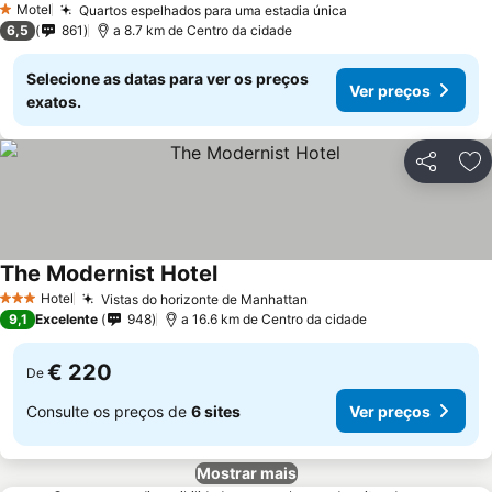
Motel
Quartos espelhados para uma estadia única
1 Estrelas
6,5
861
a 8.7 km de Centro da cidade
Selecione as datas para ver os preços
Ver preços
exatos.
Partilhar
Ad
The Modernist Hotel
Hotel
Vistas do horizonte de Manhattan
3 Estrelas
9,1
Excelente
948
a 16.6 km de Centro da cidade
€ 220
De
Consulte os preços de
6 sites
Ver preços
Mostrar mais