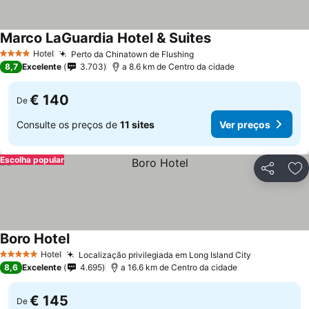
Marco LaGuardia Hotel & Suites
Hotel
Perto da Chinatown de Flushing
4 Estrelas
8,7
Excelente
3.703
a 8.6 km de Centro da cidade
€ 140
De
Consulte os preços de
11 sites
Ver preços
Escolha popular
Partilhar
Ad
Boro Hotel
Hotel
Localização privilegiada em Long Island City
5 Estrelas
8,6
Excelente
4.695
a 16.6 km de Centro da cidade
€ 145
De