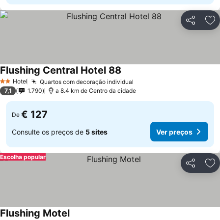
Partilhar
Ad
Flushing Central Hotel 88
Hotel
Quartos com decoração individual
2 Estrelas
7,1
1.790
a 8.4 km de Centro da cidade
€ 127
De
Consulte os preços de
5 sites
Ver preços
Escolha popular
Partilhar
Ad
Flushing Motel