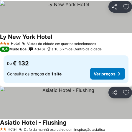
Partilhar
Ad
Ly New York Hotel
Hotel
Vistas da cidade em quartos selecionados
3 Estrelas
8,4
Muito boa
4.146
a 10.5 km de Centro da cidade
€ 132
De
Consulte os preços de
1 site
Ver preços
Partilhar
Ad
Asiatic Hotel - Flushing
Hotel
Café da manhã exclusivo com inspiração asiática
2 Estrelas