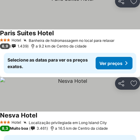
Partilhar
Ad
Paris Suites Hotel
Hotel
Banheira de hidromassagem no local para relaxar
3 Estrelas
6,9
1.439
a 9.2 km de Centro da cidade
Selecione as datas para ver os preços
Ver preços
exatos.
Partilhar
Ad
Nesva Hotel
Hotel
Localização privilegiada em Long Island City
3 Estrelas
8,3
Muito boa
3.461
a 16.5 km de Centro da cidade