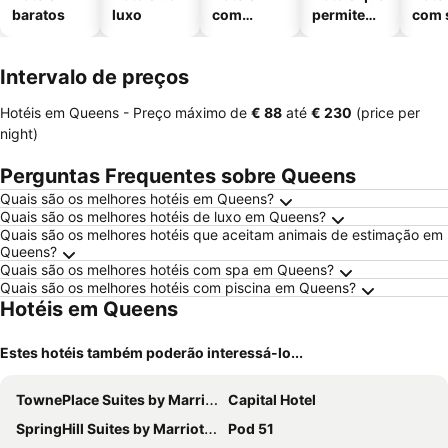
baratos
luxo
com
permitem
com 
piscinas
animais
Intervalo de preços
Hotéis em Queens -
Preço máximo
de
‎€ 88
até
‎€ 230
(price per
night)
Perguntas Frequentes sobre Queens
Quais são os melhores hotéis em Queens?
Quais são os melhores hotéis de luxo em Queens?
Quais são os melhores hotéis que aceitam animais de estimação em
Queens?
Quais são os melhores hotéis com spa em Queens?
Quais são os melhores hotéis com piscina em Queens?
Hotéis em Queens
Estes hotéis também poderão interessá-lo...
TownePlace Suites by Marriott New York Long Island City/Manhattan View
Capital Hotel
SpringHill Suites by Marriott New York Queens
Pod 51