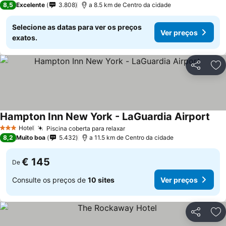
8,5
Excelente
3.808
a 8.5 km de Centro da cidade
Selecione as datas para ver os preços
Ver preços
exatos.
Partilhar
Ad
Hampton Inn New York - LaGuardia Airport
Hotel
Piscina coberta para relaxar
3 Estrelas
8,2
Muito boa
5.432
a 11.5 km de Centro da cidade
€ 145
De
Consulte os preços de
10 sites
Ver preços
Partilhar
Ad