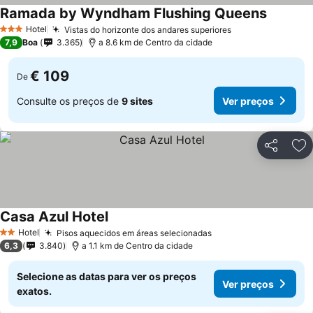
Ramada by Wyndham Flushing Queens
Hotel
Vistas do horizonte dos andares superiores
3 Estrelas
7,9
Boa
3.365
a 8.6 km de Centro da cidade
€ 109
De
Consulte os preços de
9 sites
Ver preços
Partilhar
Ad
Casa Azul Hotel
Hotel
Pisos aquecidos em áreas selecionadas
2 Estrelas
6,3
3.840
a 1.1 km de Centro da cidade
Selecione as datas para ver os preços
Ver preços
exatos.