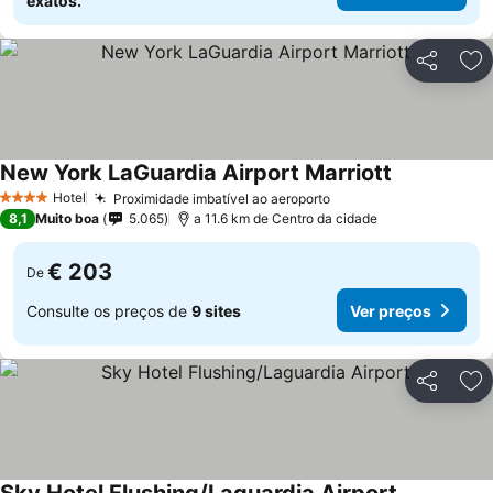
exatos.
Partilhar
Ad
New York LaGuardia Airport Marriott
Hotel
Proximidade imbatível ao aeroporto
4 Estrelas
8,1
Muito boa
5.065
a 11.6 km de Centro da cidade
€ 203
De
Consulte os preços de
9 sites
Ver preços
Partilhar
Ad