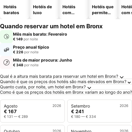
Hotéis
Hotéis de
Hotéis
Hotéis que
Hoté
baratos
luxo
com
permitem
com 
piscinas
animais
Quando reservar um hotel em Bronx
Mês mais barato: Fevereiro
€ 149
por noite
Preço anual típico
€ 226
por noite
Mês de maior procura: Junho
€ 348
por noite
Perguntas Frequentes sobre Bronx
Qual é a altura mais barata para reservar um hotel em Bronx?
Quando é que os preços dos hotéis são mais elevados em Bronx?
Quanto custa, por noite, um hotel em Bronx?
Como é que os preços dos hotéis em Bronx variam ao longo do ano?
Agosto
2026
Setembro
2026
€ 167
€ 241
€ 131
—
€ 289
€ 180
—
€ 334
Outubro
2026
Novembro
2026