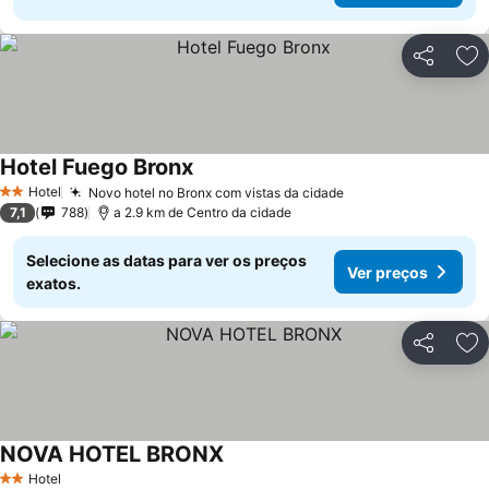
Partilhar
Ad
Hotel Fuego Bronx
Hotel
Novo hotel no Bronx com vistas da cidade
2 Estrelas
7,1
788
a 2.9 km de Centro da cidade
Selecione as datas para ver os preços
Ver preços
exatos.
Partilhar
Ad
NOVA HOTEL BRONX
Hotel
2 Estrelas