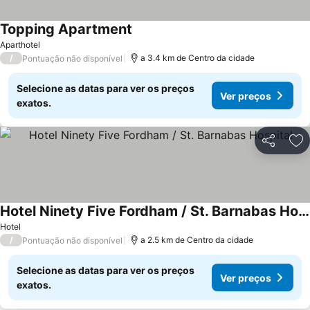
Topping Apartment
Aparthotel
/
a 3.4 km de Centro da cidade
Pontuação não disponível
Selecione as datas para ver os preços
Ver preços
exatos.
Partilhar
Ad
Hotel Ninety Five Fordham / St. Barnabas Hospital
Hotel
/
a 2.5 km de Centro da cidade
Pontuação não disponível
Selecione as datas para ver os preços
Ver preços
exatos.