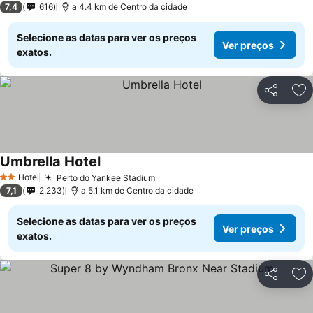
7,4
616
a 4.4 km de Centro da cidade
Selecione as datas para ver os preços
Ver preços
exatos.
Partilhar
Ad
Umbrella Hotel
Hotel
Perto do Yankee Stadium
2 Estrelas
7,1
2.233
a 5.1 km de Centro da cidade
Selecione as datas para ver os preços
Ver preços
exatos.
Partilhar
Ad