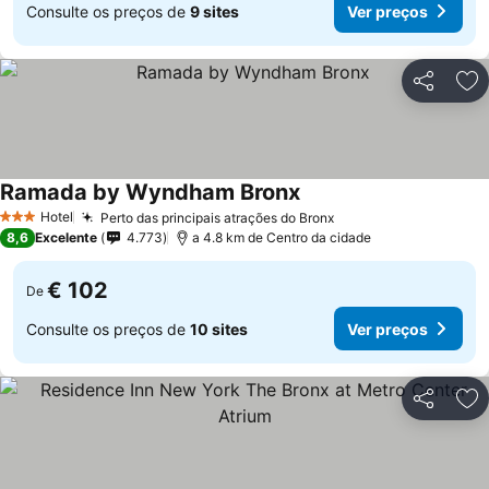
Consulte os preços de
9 sites
Ver preços
Partilhar
Ad
Ramada by Wyndham Bronx
Hotel
Perto das principais atrações do Bronx
3 Estrelas
8,6
Excelente
4.773
a 4.8 km de Centro da cidade
€ 102
De
Consulte os preços de
10 sites
Ver preços
Partilhar
Ad