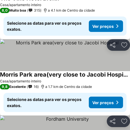
Casa/apartamento inteiro
8,0
Muito boa
315
a 4.1 km de Centro da cidade
Selecione as datas para ver os preços
Ver preços
exatos.
Partilhar
Ad
Morris Park area(very close to Jacobi Hospital
Casa/apartamento inteiro
9,8
Excelente
16
a 1.7 km de Centro da cidade
Selecione as datas para ver os preços
Ver preços
exatos.
Partilhar
Ad