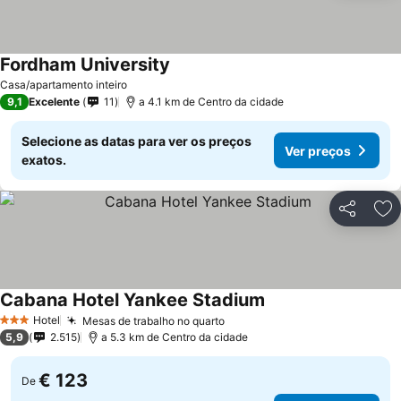
Fordham University
Casa/apartamento inteiro
9,1
Excelente
11
a 4.1 km de Centro da cidade
Selecione as datas para ver os preços
Ver preços
exatos.
Partilhar
Ad
Cabana Hotel Yankee Stadium
Hotel
Mesas de trabalho no quarto
3 Estrelas
5,9
2.515
a 5.3 km de Centro da cidade
€ 123
De