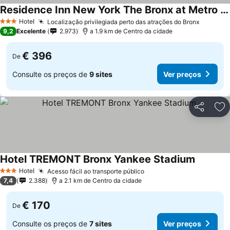
Residence Inn New York The Bronx at Metro Center Atrium
Hotel
Localização privilegiada perto das atrações do Bronx
3 Estrelas
9,2
Excelente
2.973
a 1.9 km de Centro da cidade
€ 396
De
Consulte os preços de
9 sites
Ver preços
Partilhar
Ad
Hotel TREMONT Bronx Yankee Stadium
Hotel
Acesso fácil ao transporte público
3 Estrelas
7,4
2.388
a 2.1 km de Centro da cidade
€ 170
De
Consulte os preços de
7 sites
Ver preços