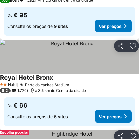
7,6
Boa
1.292
a 2.5 km de Centro da cidade
€ 95
De
Consulte os preços de
9 sites
Ver preços
Partilhar
Ad
Royal Hotel Bronx
Hotel
Perto do Yankee Stadium
2 Estrelas
6,2
1.720
a 3.5 km de Centro da cidade
€ 66
De
Consulte os preços de
5 sites
Ver preços
Escolha popular