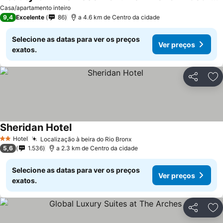
Casa/apartamento inteiro
9,4
Excelente
86
a 4.6 km de Centro da cidade
Selecione as datas para ver os preços
Ver preços
exatos.
Partilhar
Ad
Sheridan Hotel
Hotel
Localização à beira do Rio Bronx
2 Estrelas
5,6
1.536
a 2.3 km de Centro da cidade
Selecione as datas para ver os preços
Ver preços
exatos.
Partilhar
Ad