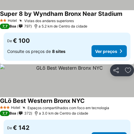
Super 8 by Wyndham Bronx Near Stadium
Hotel
Vistas dos andares superiores
2 Estrelas
7,7
Boa
797
a 5.2 km de Centro da cidade
€ 100
De
Consulte os preços de
8 sites
Ver preços
Partilhar
Ad
GLō Best Western Bronx NYC
Hotel
Espaços compartilhados com foco em tecnologia
3 Estrelas
7,7
Boa
372
a 3.0 km de Centro da cidade
€ 142
De