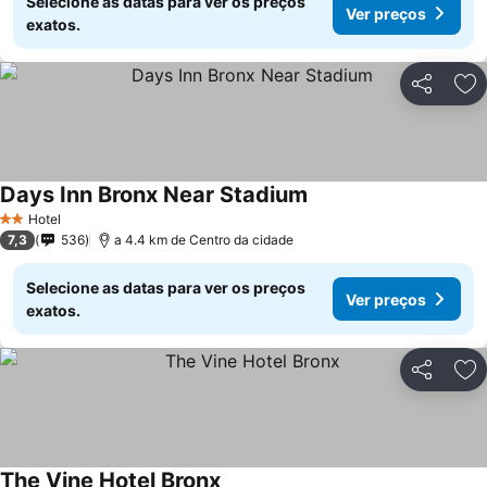
Selecione as datas para ver os preços
Ver preços
exatos.
Partilhar
Ad
Days Inn Bronx Near Stadium
Hotel
2 Estrelas
7,3
536
a 4.4 km de Centro da cidade
Selecione as datas para ver os preços
Ver preços
exatos.
Partilhar
Ad
The Vine Hotel Bronx