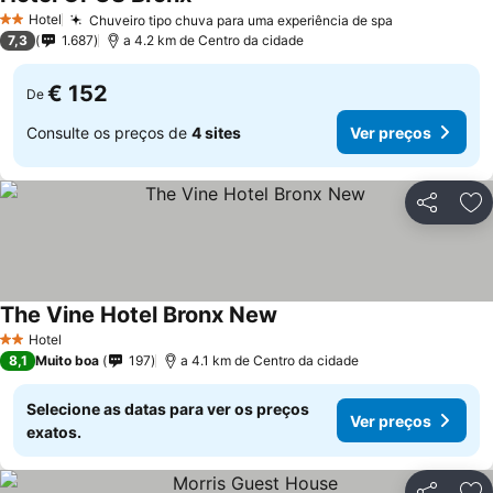
Hotel
Chuveiro tipo chuva para uma experiência de spa
2 Estrelas
7,3
1.687
a 4.2 km de Centro da cidade
€ 152
De
Consulte os preços de
4 sites
Ver preços
Partilhar
Ad
The Vine Hotel Bronx New
Hotel
2 Estrelas
8,1
Muito boa
197
a 4.1 km de Centro da cidade
Selecione as datas para ver os preços
Ver preços
exatos.