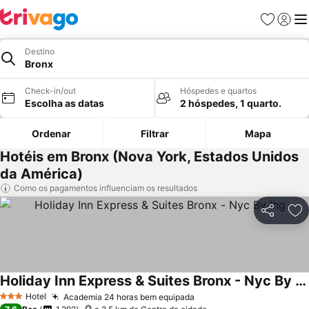
Favoritos
Iniciar
Me
Destino
Bronx
Check-in/out
Hóspedes e quartos
Escolha as datas
2 hóspedes, 1 quarto.
Ordenar
Filtrar
Mapa
Hotéis em Bronx (Nova York, Estados Unidos
da América)
Como os pagamentos influenciam os resultados
Partilhar
Ad
Holiday Inn Express & Suites Bronx - Nyc By Ihg
Hotel
Academia 24 horas bem equipada
3 Estrelas