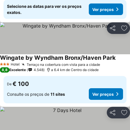
Selecione as datas para ver os preços
Ver preços
exatos.
Partilhar
Ad
Wingate by Wyndham Bronx/Haven Park
Hotel
Terraço na cobertura com vista para a cidade
3 Estrelas
8,8
Excelente
4.548
a 6.4 km de Centro da cidade
€ 100
De
Consulte os preços de
11 sites
Ver preços
Partilhar
Ad