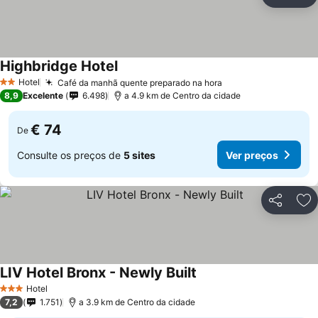
Partilhar
Ad
Highbridge Hotel
Hotel
Café da manhã quente preparado na hora
2 Estrelas
8,9
Excelente
6.498
a 4.9 km de Centro da cidade
€ 74
De
Consulte os preços de
5 sites
Ver preços
Partilhar
Ad
LIV Hotel Bronx - Newly Built
Hotel
3 Estrelas
7,2
1.751
a 3.9 km de Centro da cidade