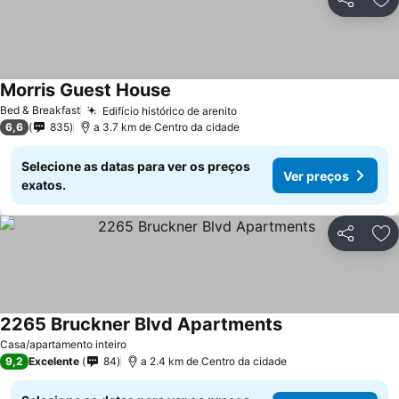
Partilhar
Ad
Morris Guest House
Bed & Breakfast
Edifício histórico de arenito
6,6
835
a 3.7 km de Centro da cidade
Selecione as datas para ver os preços
Ver preços
exatos.
Partilhar
Ad
2265 Bruckner Blvd Apartments
Casa/apartamento inteiro
9,2
Excelente
84
a 2.4 km de Centro da cidade