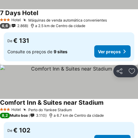
7 Days Hotel
Hotel
Máquinas de venda automática convenientes
3 Estrelas
6,6
2.868
a 2.5 km de Centro da cidade
€ 131
De
Consulte os preços de
9 sites
Ver preços
Partilhar
Ad
Comfort Inn & Suites near Stadium
Hotel
Perto do Yankee Stadium
3 Estrelas
8,2
Muito boa
3.110
a 6.7 km de Centro da cidade
€ 102
De