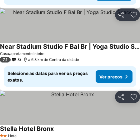
Partilhar
Ad
Near Stadium Studio F Bal Br | Yoga Studio Space
Casa/apartamento inteiro
7,1
8
a 6.8 km de Centro da cidade
Selecione as datas para ver os preços
Ver preços
exatos.
Partilhar
Ad
Stella Hotel Bronx
Hotel
2 Estrelas