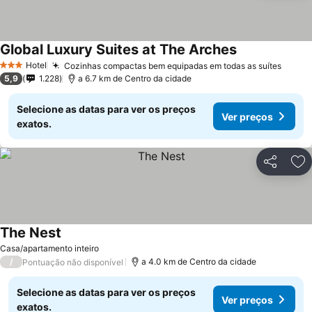
Global Luxury Suites at The Arches
Hotel
Cozinhas compactas bem equipadas em todas as suítes
3 Estrelas
5,9
1.228
a 6.7 km de Centro da cidade
Selecione as datas para ver os preços
Ver preços
exatos.
Partilhar
Ad
The Nest
Casa/apartamento inteiro
/
a 4.0 km de Centro da cidade
Pontuação não disponível
Selecione as datas para ver os preços
Ver preços
exatos.