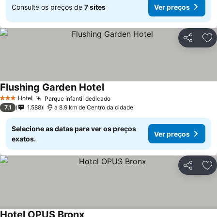
Consulte os preços de
7 sites
Ver preços
Partilhar
Ad
Flushing Garden Hotel
Hotel
Parque infantil dedicado
3 Estrelas
7,1
1.588
a 8.9 km de Centro da cidade
Selecione as datas para ver os preços
Ver preços
exatos.
Partilhar
Ad
Hotel OPUS Bronx