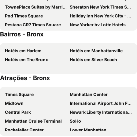
TownePlace Suites by Marriott New York Long Island City/Manhattan View
Sheraton New York Times Square Hotel
Pod Times Square
Holiday Inn New York City - Times Square By Ihg
Pestana CR7 Times Square
New Yorker by Lotte Hotels
Bairros - Bronx
Hotel Riu Plaza Manhattan Times Square
Hotel Riu Plaza New York Times Square
Capital Hotel
The Leo House
Hotéis em Harlem
Hotéis em Manhattanville
AMTD Idea Tribeca Hotel
Carlton Arms Hotel
Hotéis em The Bronx
Hotéis em Silver Beach
Eurostars Wall Street
Times Square West Hotel, BW Signature Collection
ROW NYC
SpringHill Suites by Marriott New York Queens
Atrações - Bronx
Pod 51
OYO Times Square
LIC Manhattan View Hotel
Wingate by Wyndham Long Island City
Times Square
Manhattan Center
Radio Hotel
Americana Inn
Midtown
International Airport John F. Kennedy
Holiday Inn Express New York City Times Square By Ihg
Wyndham Garden Chinatown
Central Park
Newark Liberty International Airport
The Hotel at Fifth Avenue
Hotel Edison Times Square
Manhattan Cruise Terminal
SoHo
Candlewood Suites New York City- Times Square by IHG
Hampton Inn Manhattan/Times Square South
Rockefeller Center
Lower Manhattan
Hotel Stanford
Moxy NYC Times Square