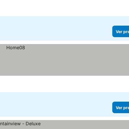
Ver pr
Ver pr