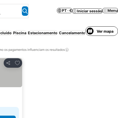
PT · €
Menu
Iniciar sessão
.
Ver mapa
cluído
Piscina
Estacionamento
Cancelamento gratuito
o os pagamentos influenciam os resultados
Adicionar aos favoritos
Partilhar