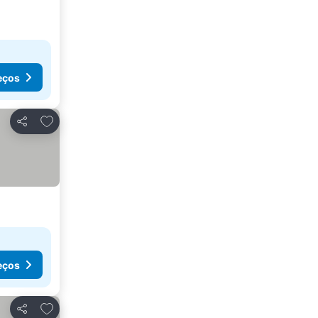
eços
Adicionar aos favoritos
Partilhar
eços
Adicionar aos favoritos
Partilhar