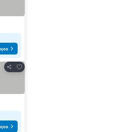
eços
Adicionar aos favoritos
Partilhar
eços