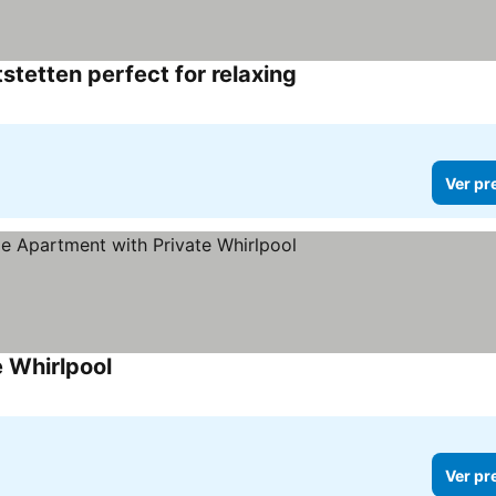
tetten perfect for relaxing
Ver pr
 Whirlpool
Ver pr