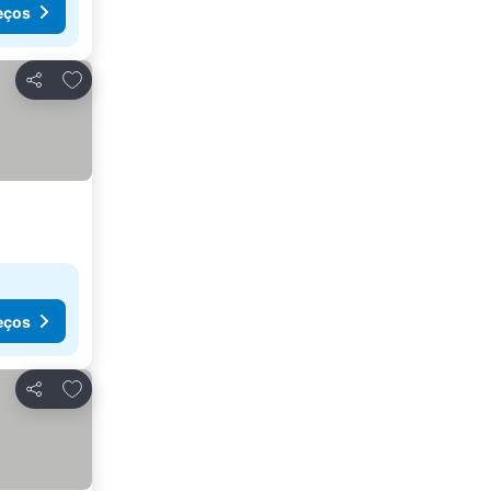
eços
Adicionar aos favoritos
Partilhar
eços
Adicionar aos favoritos
Partilhar