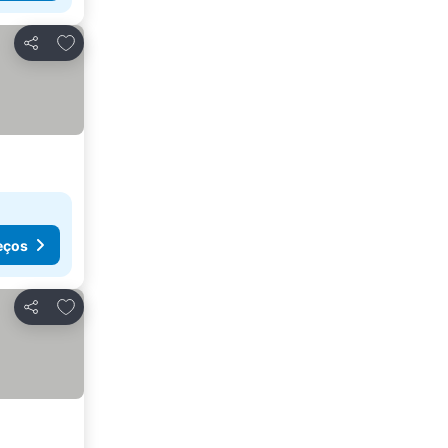
Adicionar aos favoritos
Partilhar
eços
Adicionar aos favoritos
Partilhar