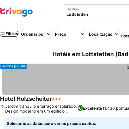
Destino
Filtros
Ordenar por
Preço
Localização
Hot
Hotéis em Lottstetten (Ba
Escolha popular
Hotel Holzscheiter
3 Estrelas
Jardim tranquilo e terraço ensolarado,
Excelente
(1.436 pontu
9,1
Design moderno em um edifício
histórico
Selecione as datas para ver os preços exatos.