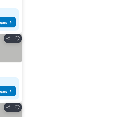
eços
Adicionar aos favoritos
Partilhar
eços
Adicionar aos favoritos
Partilhar