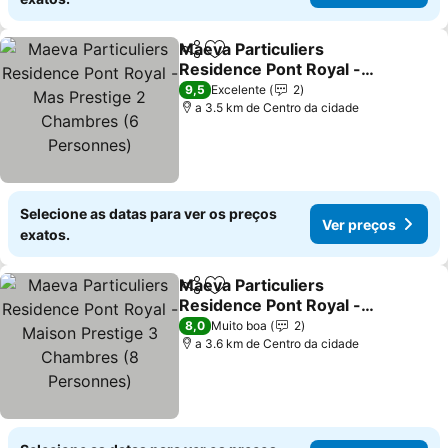
Maeva Particuliers
Partilhar
Adicionar aos favoritos
Residence Pont Royal -
Mas Prestige 2 Chambres
Ver preços
9,5
Excelente
2
(6 Personnes)
a 3.5 km de Centro da cidade
Selecione as datas para ver os preços
Ver preços
exatos.
Maeva Particuliers
Partilhar
Adicionar aos favoritos
Residence Pont Royal -
Maison Prestige 3
Ver preços
8,0
Muito boa
2
Chambres (8 Personnes)
a 3.6 km de Centro da cidade