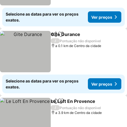
Selecione as datas para ver os preços
Ver preços
exatos.
Gite Durance
Partilhar
Adicionar aos favoritos
Ver preços
/
Pontuação não disponível
a 0.1 km de Centro da cidade
Selecione as datas para ver os preços
Ver preços
exatos.
Le Loft En Provence
Partilhar
Adicionar aos favoritos
Ver p
/
Pontuação não disponível
a 3.9 km de Centro da cidade