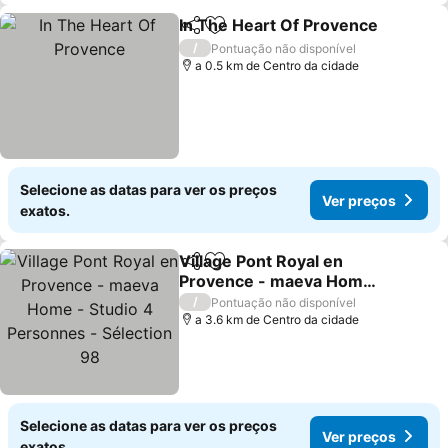
In The Heart Of Provence
Partilhar
Adicionar aos favoritos
/
Pontuação não disponível
a 0.5 km de Centro da cidade
Selecione as datas para ver os preços
Ver preços
exatos.
Village Pont Royal en
Partilhar
Adicionar aos favoritos
Provence - maeva Home
- Studio 4 Personnes -
Ver preços
/
Pontuação não disponível
Sélection 98
a 3.6 km de Centro da cidade
Selecione as datas para ver os preços
Ver preços
exatos.