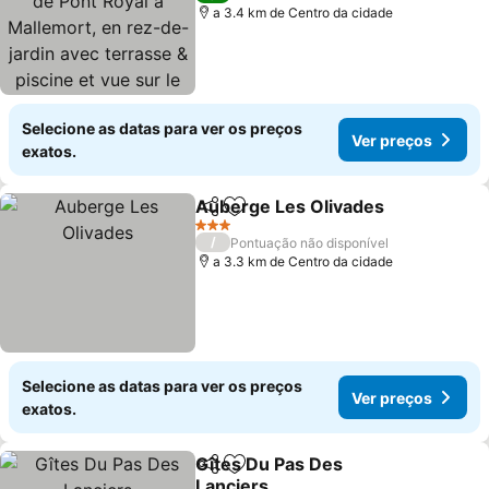
rez-de-jardin avec
a 3.4 km de Centro da cidade
terrasse & piscine et vue
sur le Golf
Selecione as datas para ver os preços
Ver preços
exatos.
Auberge Les Olivades
Partilhar
Adicionar aos favoritos
Ver 
3 Estrelas
/
Pontuação não disponível
a 3.3 km de Centro da cidade
Selecione as datas para ver os preços
Ver preços
exatos.
Gîtes Du Pas Des
Partilhar
Adicionar aos favoritos
Lanciers