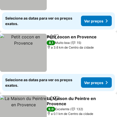
Selecione as datas para ver os preços
Ver preços
exatos.
Petit cocon en Provence
Partilhar
Adicionar aos favoritos
V
8,1
Muito boa
15
a 3.6 km de Centro da cidade
Selecione as datas para ver os preços
Ver preços
exatos.
La Maison du Peintre en
Partilhar
Adicionar aos favoritos
Provence
Ver preços
9,0
Excelente
132
a 0.1 km de Centro da cidade