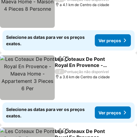
Pieces 8 Personne
a 4.1 km de Centro da cidade
Selecione as datas para ver os preços
Ver preços
exatos.
Les Coteaux De Pont
Partilhar
Adicionar aos favoritos
Royal En Provence -
Maeva Home -
Ver preços
/
Pontuação não disponível
Appartement 3 Pieces 6
a 3.6 km de Centro da cidade
Per
Selecione as datas para ver os preços
Ver preços
exatos.
Les Coteaux De Pont
Partilhar
Adicionar aos favoritos