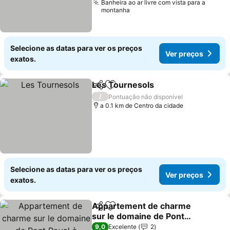
Banheira ao ar livre com vista para a
montanha
Selecione as datas para ver os preços
Ver preços
exatos.
Les Tournesols
Partilhar
Adicionar aos favoritos
Ver preços
/
Pontuação não disponível
a 0.1 km de Centro da cidade
Selecione as datas para ver os preços
Ver preços
exatos.
Appartement de charme
Partilhar
Adicionar aos favoritos
sur le domaine de Pont
Royal à Mallemort, en
Ver preços
9,0
Excelente
2