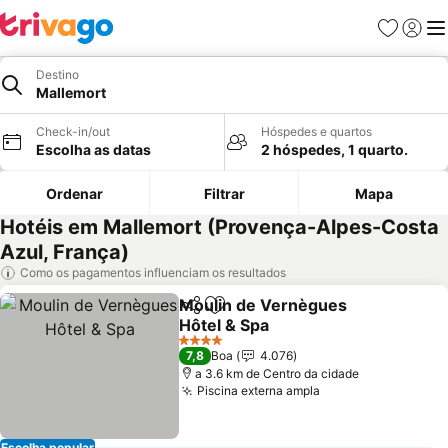
Favoritos
Iniciar
Me
Destino
Mallemort
Check-in/out
Hóspedes e quartos
Escolha as datas
2 hóspedes, 1 quarto.
Ordenar
Filtrar
Mapa
Hotéis em Mallemort (Provença-Alpes-Costa
Azul, França)
Como os pagamentos influenciam os resultados
Moulin de Vernègues
Partilhar
Adicionar aos favoritos
Hôtel & Spa
Ver preços
4 Estrelas
7,8
Boa
4.076
a 3.6 km de Centro da cidade
Piscina externa ampla
Ver preços
Escolha popular