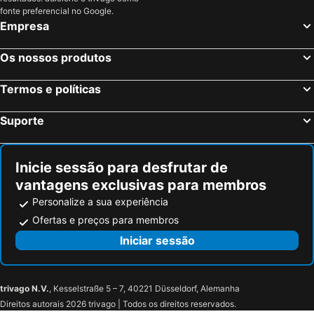
Saint-Tropez, Provença-Alpes-Costa Azul Hotéis
Paris, França Hotéis
fonte preferencial no Google.
Empresa
Coupvray, França Hotéis
Estrasburgo, Alsácia Hotéis
Bordéus, Aquitânia Hotéis
Montévrain, França Hotéis
Os nossos produtos
Serris, França Hotéis
Colmar, Alsácia Hotéis
Termos e políticas
Magny le Hongre, França Hotéis
Suporte
Inicie sessão para desfrutar de
vantagens exclusivas para membros
Personalize a sua experiência
Ofertas e preços para membros
Iniciar sessão
trivago N.V.
, Kesselstraße 5 – 7, 40221 Düsseldorf, Alemanha
Direitos autorais 2026 trivago | Todos os direitos reservados.