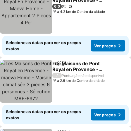
Royal En Provence -
Maeva Home -
Ver preços
6,0
2
Appartement 2 Pieces 4
a 4.2 km de Centro da cidade
Per
Selecione as datas para ver os preços
Ver preços
exatos.
Les Maisons de Pont
Partilhar
Adicionar aos favoritos
Royal en Provence -
maeva Home - Maison
Ver preços
/
Pontuação não disponível
climatisée 3 pièces 6
a 2.6 km de Centro da cidade
personnes - Sélection
MAE-6972
Selecione as datas para ver os preços
Ver preços
exatos.