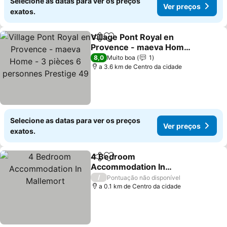
Selecione as datas para ver os preços
Ver preços
exatos.
Village Pont Royal en
Partilhar
Adicionar aos favoritos
Provence - maeva Home
- 3 pièces 6 personnes
Ver preços
8,0
Muito boa
1
Prestige 49
a 3.6 km de Centro da cidade
Selecione as datas para ver os preços
Ver preços
exatos.
4 Bedroom
Partilhar
Adicionar aos favoritos
Accommodation In
Mallemort
Ver preços
/
Pontuação não disponível
a 0.1 km de Centro da cidade