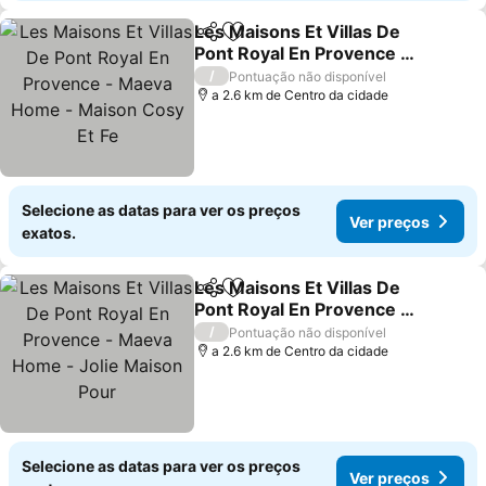
Les Maisons Et Villas De
Partilhar
Adicionar aos favoritos
Pont Royal En Provence -
Maeva Home - Maison
Ver preços
/
Pontuação não disponível
Cosy Et Fe
a 2.6 km de Centro da cidade
Selecione as datas para ver os preços
Ver preços
exatos.
Les Maisons Et Villas De
Partilhar
Adicionar aos favoritos
Pont Royal En Provence -
Maeva Home - Jolie
Ver preços
/
Pontuação não disponível
Maison Pour
a 2.6 km de Centro da cidade
Selecione as datas para ver os preços
Ver preços