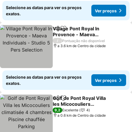
Selecione as datas para ver os preços
Ver preços
exatos.
Village Pont Royal In
Partilhar
Adicionar aos favoritos
Provence - Maeva
Individuals - Studio 5 Pers
Ver preços
/
Pontuação não disponível
Selection
a 3.6 km de Centro da cidade
Selecione as datas para ver os preços
Ver preços
exatos.
Golf de Pont Royal Villa
Partilhar
Adicionar aos favoritos
les Micocouliers
climatisée 4 chambres
Ver preços
9,2
Excelente
4
Piscine chauffée Parking
a 0.6 km de Centro da cidade