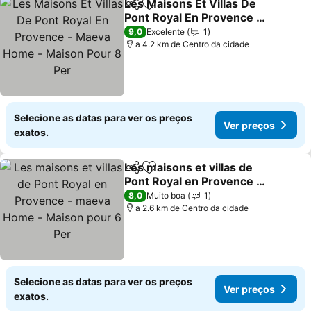
Les Maisons Et Villas De
Partilhar
Adicionar aos favoritos
Pont Royal En Provence -
Maeva Home - Maison
Ver preços
9,0
Excelente
1
Pour 8 Per
a 4.2 km de Centro da cidade
Selecione as datas para ver os preços
Ver preços
exatos.
Les maisons et villas de
Partilhar
Adicionar aos favoritos
Pont Royal en Provence -
maeva Home - Maison
Ver preços
8,0
Muito boa
1
pour 6 Per
a 2.6 km de Centro da cidade
Selecione as datas para ver os preços
Ver preços
exatos.