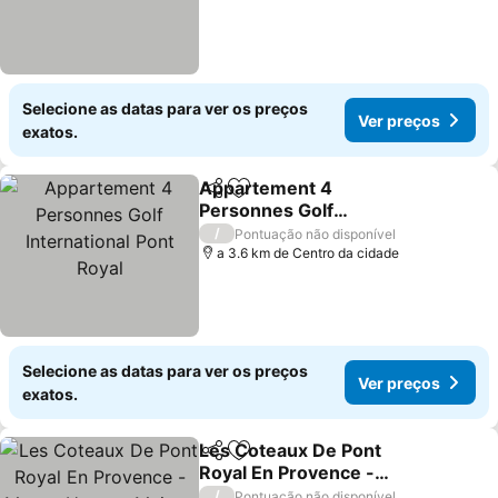
Selecione as datas para ver os preços
Ver preços
exatos.
Appartement 4
Partilhar
Adicionar aos favoritos
Personnes Golf
International Pont Royal
Ver preços
/
Pontuação não disponível
a 3.6 km de Centro da cidade
Selecione as datas para ver os preços
Ver preços
exatos.
Les Coteaux De Pont
Partilhar
Adicionar aos favoritos
Royal En Provence -
Maeva Home - Maison 4
Ver preços
/
Pontuação não disponível