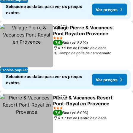
Selecione as datas para ver os preços
Ver preços
exatos.
Village Pierre & Vacances
Partilhar
Adicionar aos favoritos
Pont Royal en Provence
Ver preços
3 Estrelas
7,6
Boa
8.392
a 3.5 km de Centro da cidade
Campo de golfe de campeonato
Ver preço
Escolha popular
Selecione as datas para ver os preços
Ver preços
exatos.
Pierre & Vacances Resort
Partilhar
Adicionar aos favoritos
Pont-Royal en Provence
Ver preços
3 Estrelas
7,6
Boa
6.093
a 3.7 km de Centro da cidade