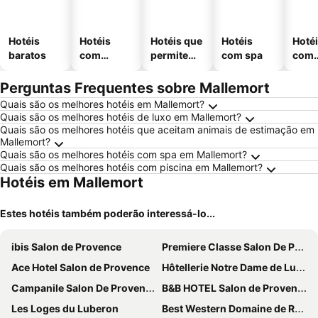
Hotéis
Hotéis
Hotéis que
Hotéis
Hoté
baratos
com
permitem
com spa
com
piscinas
animais
esta
ment
Perguntas Frequentes sobre Mallemort
Quais são os melhores hotéis em Mallemort?
Quais são os melhores hotéis de luxo em Mallemort?
Quais são os melhores hotéis que aceitam animais de estimação em
Mallemort?
Quais são os melhores hotéis com spa em Mallemort?
Quais são os melhores hotéis com piscina em Mallemort?
Hotéis em Mallemort
Estes hotéis também poderão interessá-lo...
ibis Salon de Provence
Premiere Classe Salon De Provence
Ace Hotel Salon de Provence
Hôtellerie Notre Dame de Lumières
Campanile Salon De Provence
B&B HOTEL Salon de Provence
Les Loges du Luberon
Best Western Domaine de Roquerousse