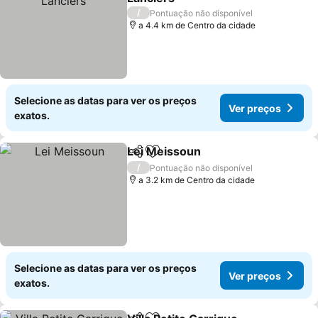
Ver preços
/
Pontuação não disponível
a 4.4 km de Centro da cidade
Selecione as datas para ver os preços
Ver preços
exatos.
Lei Meissoun
Partilhar
Adicionar aos favoritos
Ver preços
/
Pontuação não disponível
a 3.2 km de Centro da cidade
Selecione as datas para ver os preços
Ver preços
exatos.