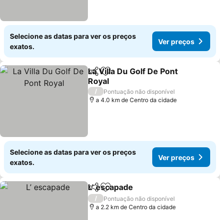
Selecione as datas para ver os preços
Ver preços
exatos.
La Villa Du Golf De Pont
Partilhar
Adicionar aos favoritos
Royal
Ver preços
/
Pontuação não disponível
a 4.0 km de Centro da cidade
Selecione as datas para ver os preços
Ver preços
exatos.
L’ escapade
Partilhar
Adicionar aos favoritos
Ver preços
/
Pontuação não disponível
a 2.2 km de Centro da cidade