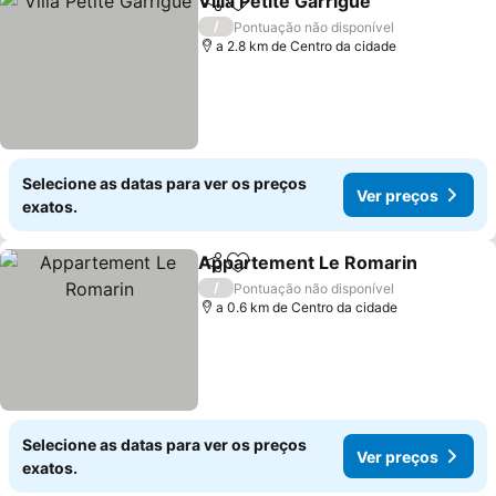
Villa Petite Garrigue
Partilhar
Adicionar aos favoritos
Ver pr
/
Pontuação não disponível
a 2.8 km de Centro da cidade
Selecione as datas para ver os preços
Ver preços
exatos.
Appartement Le Romarin
Partilhar
Adicionar aos favoritos
/
Pontuação não disponível
a 0.6 km de Centro da cidade
Selecione as datas para ver os preços
Ver preços
exatos.