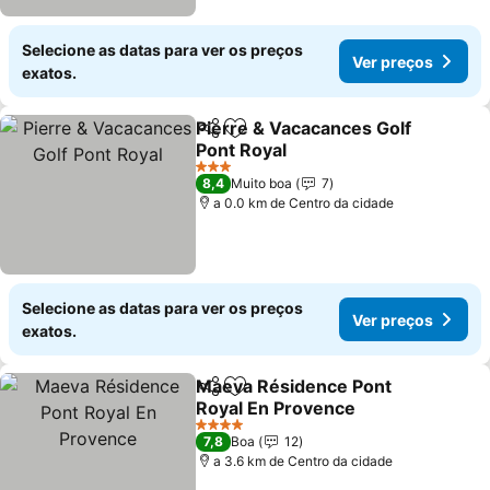
Selecione as datas para ver os preços
Ver preços
exatos.
Pierre & Vacacances Golf
Partilhar
Adicionar aos favoritos
Pont Royal
Ver preços
3 Estrelas
8,4
Muito boa
7
a 0.0 km de Centro da cidade
Selecione as datas para ver os preços
Ver preços
exatos.
Maeva Résidence Pont
Partilhar
Adicionar aos favoritos
Royal En Provence
Ver preços
4 Estrelas
7,8
Boa
12
a 3.6 km de Centro da cidade