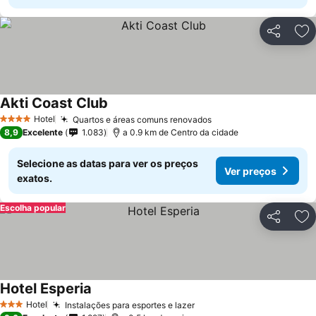
Partilhar
Ad
Akti Coast Club
Ver preços
Hotel
Quartos e áreas comuns renovados
Ver preços
4 Estrelas
8,9
Excelente
1.083
a 0.9 km de Centro da cidade
Selecione as datas para ver os preços
Ver preços
exatos.
Escolha popular
Partilhar
Ad
Hotel Esperia
Ver preços
Hotel
Instalações para esportes e lazer
Ver preços
3 Estrelas