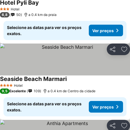
Hotel Pyli Bay
Ver preços
Hotel
3 Estrelas
6,8
50
a 0.4 km da praia
Selecione as datas para ver os preços
Ver preços
exatos.
Partilhar
Ad
Seaside Beach Marmari
Ver preços
Hotel
4 Estrelas
9,5
Excelente
109
a 0.4 km de Centro da cidade
Selecione as datas para ver os preços
Ver preços
exatos.
Partilhar
Ad