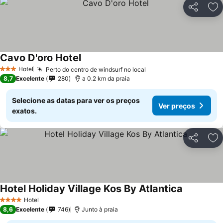
Partilhar
Ad
Cavo D'oro Hotel
Ver preços
Hotel
Perto do centro de windsurf no local
Ver preços
3 Estrelas
8,7
Excelente
280
a 0.2 km da praia
Selecione as datas para ver os preços
Ver preços
exatos.
Partilhar
Ad
Hotel Holiday Village Kos By Atlantica
Ver preços
Hotel
4 Estrelas
8,6
Excelente
746
Junto à praia