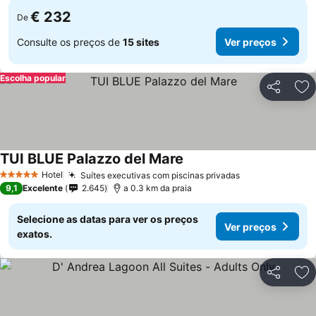
€ 232
De
Consulte os preços de
15 sites
Ver preços
Escolha popular
Partilhar
Ad
TUI BLUE Palazzo del Mare
Ver preços
Hotel
Suítes executivas com piscinas privadas
Ver preços
5 Estrelas
9,1
Excelente
2.645
a 0.3 km da praia
Selecione as datas para ver os preços
Ver preços
exatos.
Partilhar
Ad