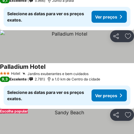
9,1
Excelente
5.966
Junto à praia
Selecione as datas para ver os preços
Ver preços
exatos.
Partilhar
Ad
Palladium Hotel
Ver preços
Hotel
Jardins exuberantes e bem cuidados
Ver preços
3 Estrelas
9,3
Excelente
2.781
a 1.0 km de Centro da cidade
Selecione as datas para ver os preços
Ver preços
exatos.
Escolha popular
Partilhar
Ad