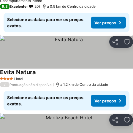
Casa/apartamento inteiro
9,8
Excelente
20
a 0.9 km de Centro da cidade
Selecione as datas para ver os preços
Ver preços
exatos.
Partilhar
Ad
Evita Natura
Ver preços
Hotel
4 Estrelas
/
a 1.2 km de Centro da cidade
Pontuação não disponível
Selecione as datas para ver os preços
Ver preços
exatos.
Partilhar
Ad