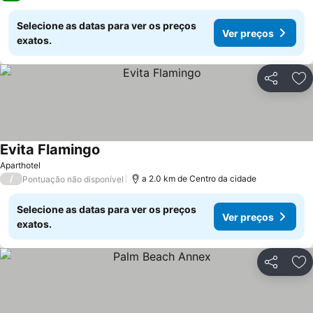
Selecione as datas para ver os preços
Ver preços
exatos.
Partilhar
Ad
Evita Flamingo
Ver preços
Aparthotel
/
a 2.0 km de Centro da cidade
Pontuação não disponível
Selecione as datas para ver os preços
Ver preços
exatos.
Partilhar
Ad