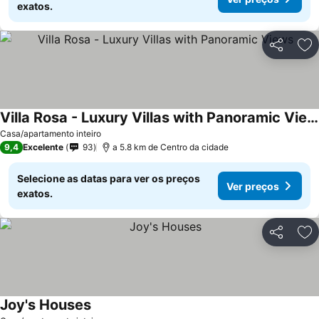
exatos.
Partilhar
Ad
Villa Rosa - Luxury Villas with Panoramic Views
Ver preços
Casa/apartamento inteiro
9,4
Excelente
93
a 5.8 km de Centro da cidade
Selecione as datas para ver os preços
Ver preços
exatos.
Partilhar
Ad
Joy's Houses
Ver preços