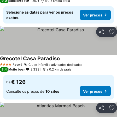
9,0
Excelente
1.897
a 0.5 km da praia
Selecione as datas para ver os preços
Ver preços
exatos.
Partilhar
Ad
Grecotel Casa Paradiso
Ver preços
Resort
Clube infantil e atividades dedicadas
Ver preços
4 Estrelas
8,4
Muito boa
2.333
a 0.2 km da praia
€ 126
De
Consulte os preços de
10 sites
Ver preços
Partilhar
Ad