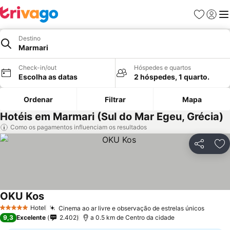
Favoritos
Iniciar
Me
Destino
Marmari
Check-in/out
Hóspedes e quartos
Escolha as datas
2 hóspedes, 1 quarto.
Ordenar
Filtrar
Mapa
Hotéis em Marmari (Sul do Mar Egeu, Grécia)
Como os pagamentos influenciam os resultados
Partilhar
Ad
OKU Kos
Ver preços
Hotel
Cinema ao ar livre e observação de estrelas únicos
Ver pr
5 Estrelas
9,3
Excelente
2.402
a 0.5 km de Centro da cidade