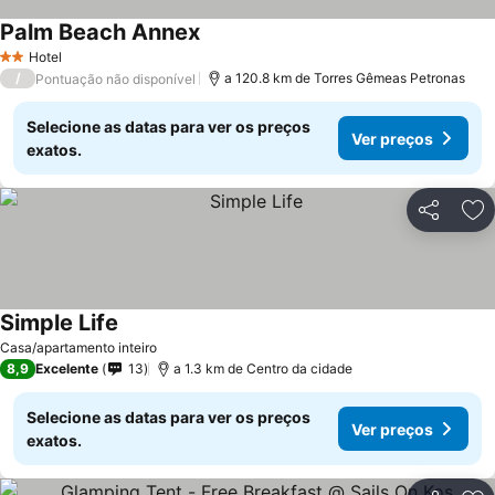
Palm Beach Annex
Ver preços
Hotel
2 Estrelas
/
a 120.8 km de Torres Gêmeas Petronas
Pontuação não disponível
Selecione as datas para ver os preços
Ver preços
exatos.
Partilhar
Ad
Simple Life
Ver preços
Casa/apartamento inteiro
8,9
Excelente
13
a 1.3 km de Centro da cidade
Selecione as datas para ver os preços
Ver preços
exatos.