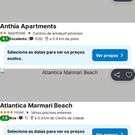
Anthia Apartments
Ver preços
Aparthotel
Centros de windsurf próximos
Ver preços
2 Estrelas
9,1
Excelente
526
a 0.4 km da praia
Selecione as datas para ver os preços
Ver preços
exatos.
Partilhar
Ad
Atlantica Marmari Beach
Ver preços
Hotel
Várias piscinas externas
Ver preços
4 Estrelas
7,8
Boa
7
a 0.9 km de Centro da cidade
Selecione as datas para ver os preços
Ver preços