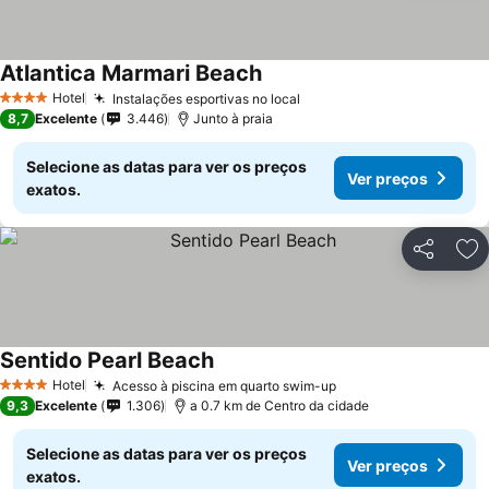
Atlantica Marmari Beach
Ver preços
Hotel
Instalações esportivas no local
Ver preços
4 Estrelas
8,7
Excelente
3.446
Junto à praia
Selecione as datas para ver os preços
Ver preços
exatos.
Partilhar
Ad
Sentido Pearl Beach
Ver preços
Hotel
Acesso à piscina em quarto swim-up
Ver preços
4 Estrelas
9,3
Excelente
1.306
a 0.7 km de Centro da cidade
Selecione as datas para ver os preços
Ver preços
exatos.