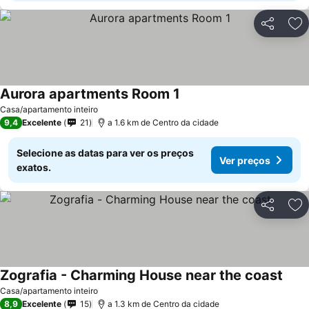
Partilhar
Ad
Aurora apartments Room 1
Ver preços
Casa/apartamento inteiro
9,4
Excelente
21
a 1.6 km de Centro da cidade
Selecione as datas para ver os preços
Ver preços
exatos.
Partilhar
Ad
Zografia - Charming House near the coast
Ver 
Casa/apartamento inteiro
8,9
Excelente
15
a 1.3 km de Centro da cidade