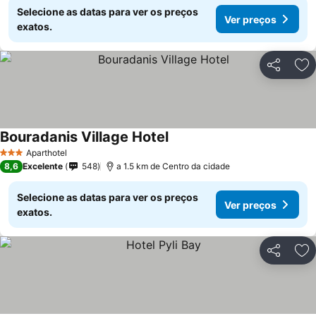
Selecione as datas para ver os preços
Ver preços
exatos.
Partilhar
Ad
Bouradanis Village Hotel
Ver preços
Aparthotel
3 Estrelas
8,6
Excelente
548
a 1.5 km de Centro da cidade
Selecione as datas para ver os preços
Ver preços
exatos.
Partilhar
Ad