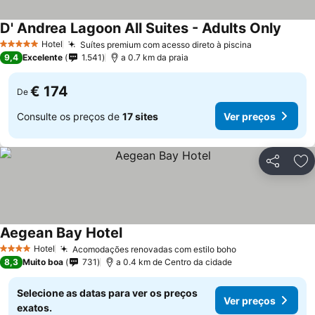
D' Andrea Lagoon All Suites - Adults Only
Ver p
Hotel
Suítes premium com acesso direto à piscina
Ver preços
5 Estrelas
9,4
Excelente
1.541
a 0.7 km da praia
€ 174
De
Consulte os preços de
17 sites
Ver preços
Partilhar
Ad
Aegean Bay Hotel
Ver preços
Hotel
Acomodações renovadas com estilo boho
Ver preços
4 Estrelas
8,3
Muito boa
731
a 0.4 km de Centro da cidade
Selecione as datas para ver os preços
Ver preços
exatos.