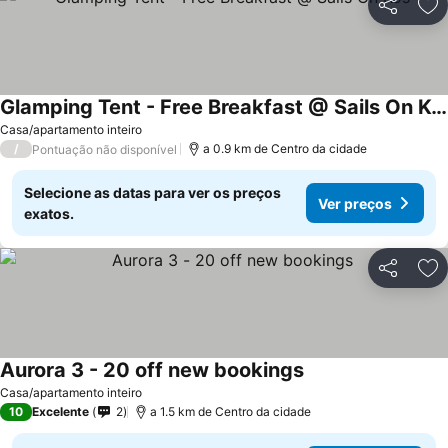
Partilhar
Ad
Glamping Tent - Free Breakfast @ Sails On Kos
Ver preços
Casa/apartamento inteiro
/
a 0.9 km de Centro da cidade
Pontuação não disponível
Selecione as datas para ver os preços
Ver preços
exatos.
Partilhar
Ad
Aurora 3 - 20 off new bookings
Ver preços
Casa/apartamento inteiro
10
Excelente
2
a 1.5 km de Centro da cidade