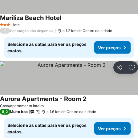
Mariliza Beach Hotel
Ver preços
Hotel
3 Estrelas
/
a 1.2 km de Centro da cidade
Pontuação não disponível
Selecione as datas para ver os preços
Ver preços
exatos.
Partilhar
Ad
Aurora Apartments - Room 2
Ver preços
Casa/apartamento inteiro
8,2
Muito boa
7
a 1.6 km de Centro da cidade
Selecione as datas para ver os preços
Ver preços
exatos.