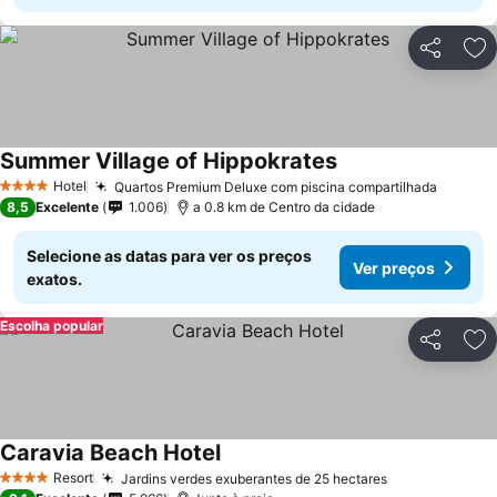
Partilhar
Ad
Summer Village of Hippokrates
Ver preços
Hotel
Quartos Premium Deluxe com piscina compartilhada
Ver pr
4 Estrelas
8,5
Excelente
1.006
a 0.8 km de Centro da cidade
Selecione as datas para ver os preços
Ver preços
exatos.
Escolha popular
Partilhar
Ad
Caravia Beach Hotel
Ver preços
Resort
Jardins verdes exuberantes de 25 hectares
Ver preços
4 Estrelas