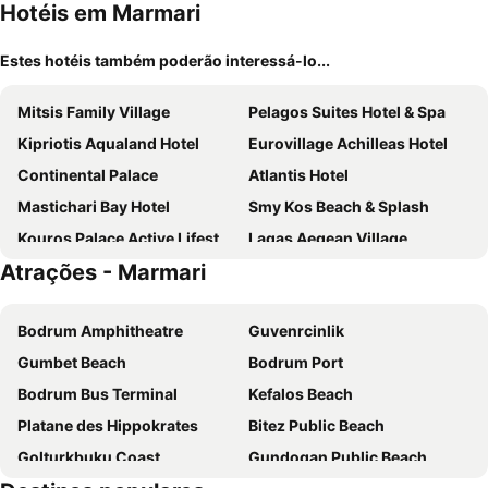
Hotéis em Marmari
Estes hotéis também poderão interessá-lo...
Mitsis Family Village
Pelagos Suites Hotel & Spa
Kipriotis Aqualand Hotel
Eurovillage Achilleas Hotel
Continental Palace
Atlantis Hotel
Mastichari Bay Hotel
Smy Kos Beach & Splash
Kouros Palace Active Lifestyle Hotel
Lagas Aegean Village
Atrações - Marmari
Cleopatra Classic Hotel
Apollon Hotel
D' Andrea Lagoon All Suites - Adults Only
Ilios
Bodrum Amphitheatre
Guvenrcinlik
Evripides Village
Astron Hotel
Gumbet Beach
Bodrum Port
Kosta Palace
Kipriotis Maris Suites
Bodrum Bus Terminal
Kefalos Beach
Cleopatra Superior
Saint Constantine
Platane des Hippokrates
Bitez Public Beach
Kairaba Bodrum Princess and Spa
Radisson Collection Hotel, Bodrum
Golturkbuku Coast
Gundogan Public Beach
Tigaki Beach Hotel
Kos Palace