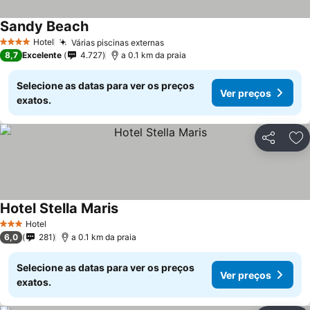
Sandy Beach
Ver preços
Hotel
Várias piscinas externas
Ver preços
4 Estrelas
8,7
Excelente
4.727
a 0.1 km da praia
Selecione as datas para ver os preços
Ver preços
exatos.
Partilhar
Ad
Hotel Stella Maris
Ver preços
Hotel
3 Estrelas
6,0
281
a 0.1 km da praia
Selecione as datas para ver os preços
Ver preços
exatos.