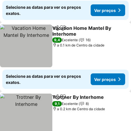
Selecione as datas para ver os preços
Ver preços
exatos.
Vacation Home Mantel By
Partilhar
Adicionar aos favoritos
Interhome
Ver preços
9,4
Excelente
16
a 0.1 km de Centro da cidade
Selecione as datas para ver os preços
Ver preços
exatos.
Trottner By Interhome
Partilhar
Adicionar aos favoritos
Ver
9,1
Excelente
8
a 0.2 km de Centro da cidade