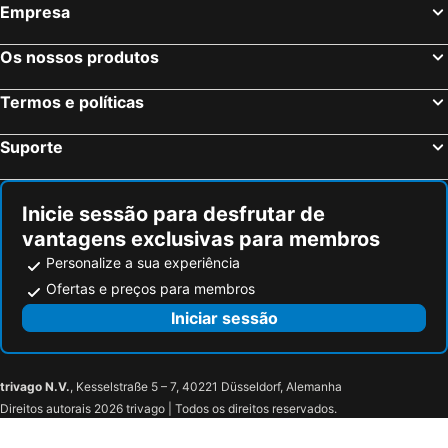
Empresa
Milão, Lombardia Hotéis
Veneza, Veneto Hotéis
Florença, Toscana Hotéis
Nápoles, Campanha Hotéis
Os nossos produtos
Bolonha, Emília-Romanha Hotéis
Palermo, Sicília Hotéis
Termos e políticas
Verona, Veneto Hotéis
Cagliari, Sardenha Hotéis
Suporte
Inicie sessão para desfrutar de
vantagens exclusivas para membros
Personalize a sua experiência
Ofertas e preços para membros
Iniciar sessão
trivago N.V.
, Kesselstraße 5 – 7, 40221 Düsseldorf, Alemanha
Direitos autorais 2026 trivago | Todos os direitos reservados.