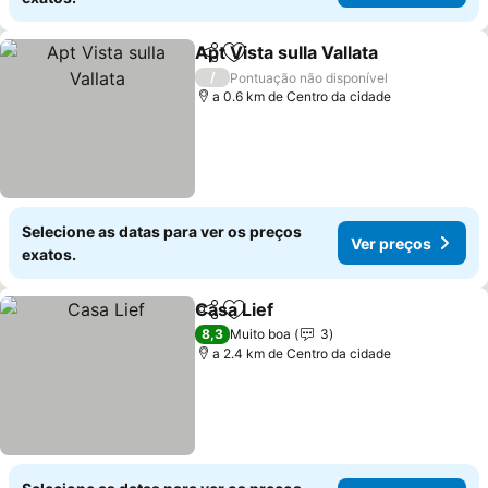
Apt Vista sulla Vallata
Partilhar
Adicionar aos favoritos
Ver 
/
Pontuação não disponível
a 0.6 km de Centro da cidade
Selecione as datas para ver os preços
Ver preços
exatos.
Casa Lief
Partilhar
Adicionar aos favoritos
Ver preços
8,3
Muito boa
3
a 2.4 km de Centro da cidade