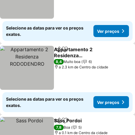
Selecione as datas para ver os preços
Ver preços
exatos.
Appartamento 2
Partilhar
Adicionar aos favoritos
Residenza
RODODENDRO
Ver preços
8,4
Muito boa
6
a 2.3 km de Centro da cidade
Selecione as datas para ver os preços
Ver preços
exatos.
Sass Pordoi
Partilhar
Adicionar aos favoritos
Ver preços
7,8
Boa
5
a 0.1 km de Centro da cidade