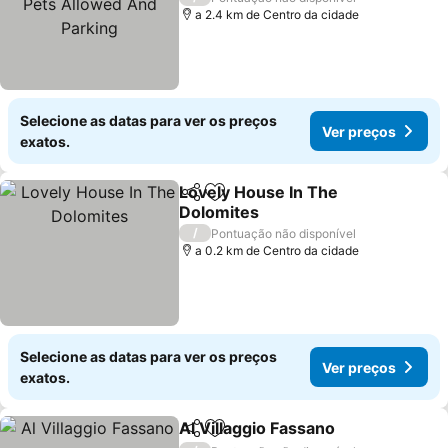
a 2.4 km de Centro da cidade
Selecione as datas para ver os preços
Ver preços
exatos.
Lovely House In The
Partilhar
Adicionar aos favoritos
Dolomites
Ver preços
/
Pontuação não disponível
a 0.2 km de Centro da cidade
Selecione as datas para ver os preços
Ver preços
exatos.
Al Villaggio Fassano
Partilhar
Adicionar aos favoritos
Ver pr