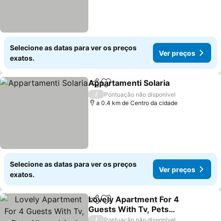
Selecione as datas para ver os preços
Ver preços
exatos.
Appartamenti Solaria
Partilhar
Adicionar aos favoritos
Ver 
/
Pontuação não disponível
a 0.4 km de Centro da cidade
Selecione as datas para ver os preços
Ver preços
exatos.
Lovely Apartment For 4
Partilhar
Adicionar aos favoritos
Guests With Tv, Pets
Allowed And Parking
Ver preços
/
Pontuação não disponível