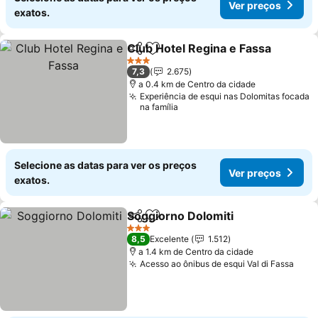
Ver preços
exatos.
Club Hotel Regina e Fassa
Partilhar
Adicionar aos favoritos
3 Estrelas
7,3
2.675
a 0.4 km de Centro da cidade
Experiência de esqui nas Dolomitas focada
na família
Selecione as datas para ver os preços
Ver preços
exatos.
Soggiorno Dolomiti
Partilhar
Adicionar aos favoritos
Ver pr
3 Estrelas
8,5
Excelente
1.512
a 1.4 km de Centro da cidade
Acesso ao ônibus de esqui Val di Fassa
Ver 