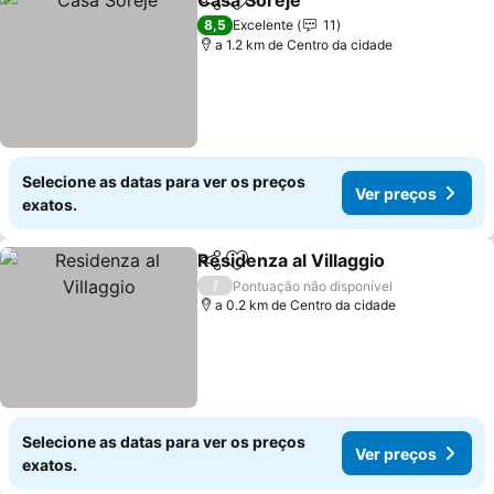
Casa Soreje
Partilhar
Adicionar aos favoritos
Ver preços
8,5
Excelente
11
a 1.2 km de Centro da cidade
Selecione as datas para ver os preços
Ver preços
exatos.
Residenza al Villaggio
Partilhar
Adicionar aos favoritos
Ver 
/
Pontuação não disponível
a 0.2 km de Centro da cidade
Selecione as datas para ver os preços
Ver preços
exatos.