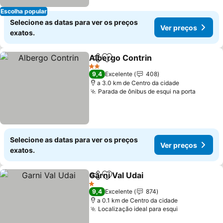
Escolha popular
Selecione as datas para ver os preços
Ver preços
exatos.
Albergo Contrin
Partilhar
Adicionar aos favoritos
Ver preço
2 Estrelas
9,4
Excelente
408
a 3.0 km de Centro da cidade
Parada de ônibus de esqui na porta
Ver pr
Selecione as datas para ver os preços
Ver preços
exatos.
Garni Val Udai
Partilhar
Adicionar aos favoritos
Ver preços
1 Estrelas
9,4
Excelente
874
a 0.1 km de Centro da cidade
Localização ideal para esqui
Ver preços