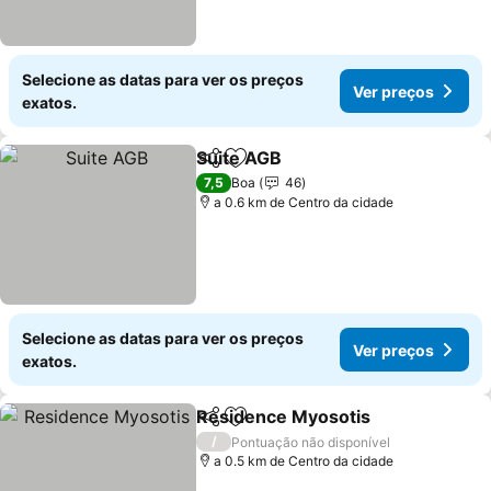
Selecione as datas para ver os preços
Ver preços
exatos.
Suite AGB
Partilhar
Adicionar aos favoritos
Ver preços
7,5
Boa
46
a 0.6 km de Centro da cidade
Selecione as datas para ver os preços
Ver preços
exatos.
Residence Myosotis
Partilhar
Adicionar aos favoritos
Ver p
/
Pontuação não disponível
a 0.5 km de Centro da cidade