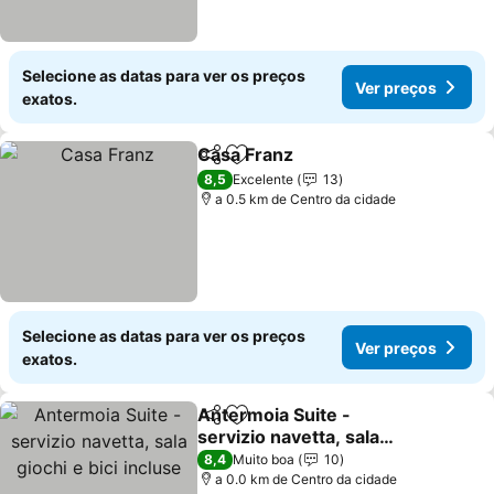
Selecione as datas para ver os preços
Ver preços
exatos.
Casa Franz
Partilhar
Adicionar aos favoritos
Ver preços
8,5
Excelente
13
a 0.5 km de Centro da cidade
Selecione as datas para ver os preços
Ver preços
exatos.
Antermoia Suite -
Partilhar
Adicionar aos favoritos
servizio navetta, sala
giochi e bici incluse
Ver preços
8,4
Muito boa
10
a 0.0 km de Centro da cidade