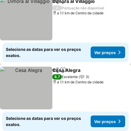
Dimora al Villaggio
Partilhar
Adicionar aos favoritos
Ver pre
/
Pontuação não disponível
a 1.1 km de Centro da cidade
Selecione as datas para ver os preços
Ver preços
exatos.
Cesa Alegra
Partilhar
Adicionar aos favoritos
Ver preços
8,7
Excelente
3
a 1.1 km de Centro da cidade
Selecione as datas para ver os preços
Ver preços
exatos.