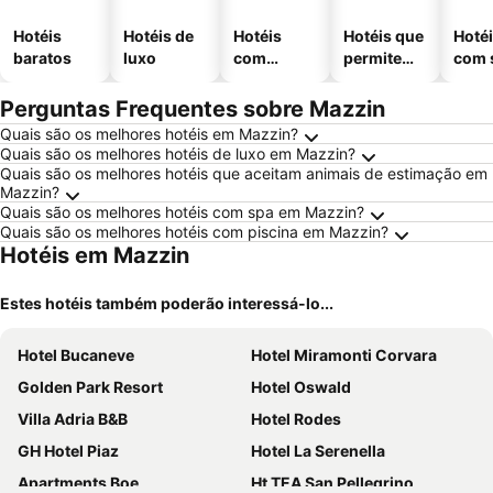
Hotéis
Hotéis de
Hotéis
Hotéis que
Hoté
baratos
luxo
com
permitem
com 
piscinas
animais
Perguntas Frequentes sobre Mazzin
Quais são os melhores hotéis em Mazzin?
Quais são os melhores hotéis de luxo em Mazzin?
Quais são os melhores hotéis que aceitam animais de estimação em
Mazzin?
Quais são os melhores hotéis com spa em Mazzin?
Quais são os melhores hotéis com piscina em Mazzin?
Hotéis em Mazzin
Estes hotéis também poderão interessá-lo...
Hotel Bucaneve
Hotel Miramonti Corvara
Golden Park Resort
Hotel Oswald
Villa Adria B&B
Hotel Rodes
GH Hotel Piaz
Hotel La Serenella
Apartments Boe
Ht TEA San Pellegrino