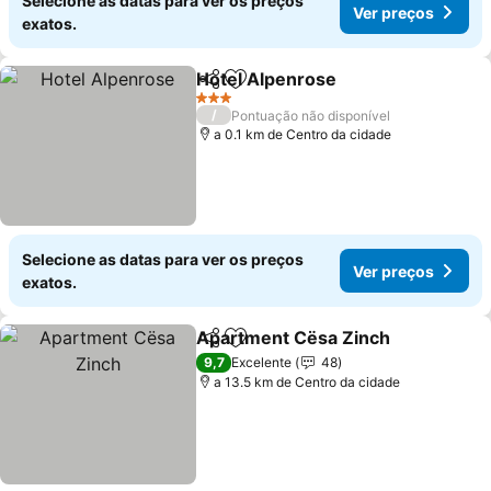
Selecione as datas para ver os preços
Ver preços
exatos.
Hotel Alpenrose
Partilhar
Adicionar aos favoritos
Ver preço
3 Estrelas
/
Pontuação não disponível
a 0.1 km de Centro da cidade
Selecione as datas para ver os preços
Ver preços
exatos.
Apartment Cësa Zinch
Partilhar
Adicionar aos favoritos
Ver
9,7
Excelente
48
a 13.5 km de Centro da cidade