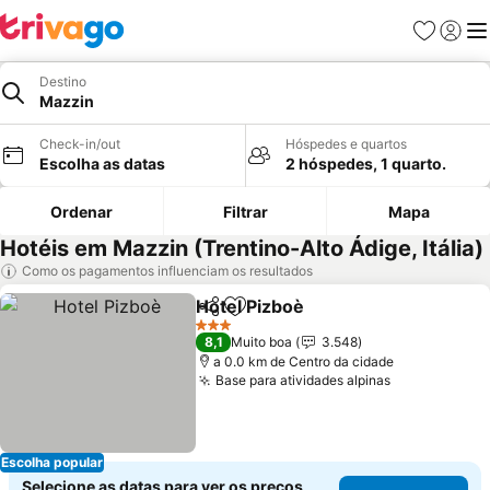
Favoritos
Iniciar
Me
Destino
Mazzin
Check-in/out
Hóspedes e quartos
Escolha as datas
2 hóspedes, 1 quarto.
Ordenar
Filtrar
Mapa
Hotéis em Mazzin (Trentino-Alto Ádige, Itália)
Como os pagamentos influenciam os resultados
Hotel Pizboè
Partilhar
Adicionar aos favoritos
Ver preços
3 Estrelas
8,1
Muito boa
3.548
a 0.0 km de Centro da cidade
Base para atividades alpinas
Ver preços
Escolha popular
Selecione as datas para ver os preços