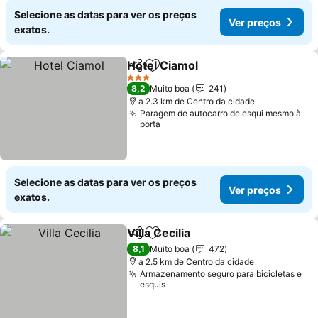
Selecione as datas para ver os preços
Ver preços
exatos.
Hotel Ciamol
Partilhar
Adicionar aos favoritos
Ver preços
3 Estrelas
8,2
Muito boa
241
a 2.3 km de Centro da cidade
Paragem de autocarro de esqui mesmo à
porta
Selecione as datas para ver os preços
Ver preços
exatos.
Villa Cecilia
Partilhar
Adicionar aos favoritos
Ver preços
8,1
Muito boa
472
a 2.5 km de Centro da cidade
Armazenamento seguro para bicicletas e
esquis