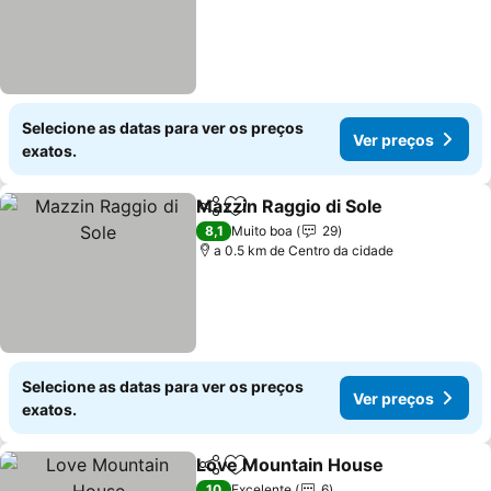
Selecione as datas para ver os preços
Ver preços
exatos.
Mazzin Raggio di Sole
Partilhar
Adicionar aos favoritos
Ver 
8,1
Muito boa
29
a 0.5 km de Centro da cidade
Selecione as datas para ver os preços
Ver preços
exatos.
Love Mountain House
Partilhar
Adicionar aos favoritos
Ver 
10
Excelente
6