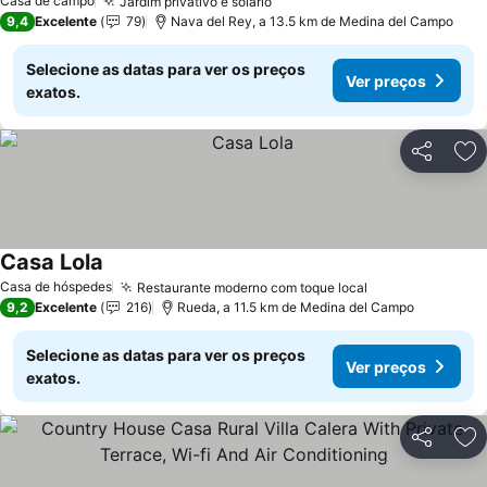
Casa de campo
Jardim privativo e solário
Ver preços
9,4
Excelente
79
Nava del Rey, a 13.5 km de Medina del Campo
Selecione as datas para ver os preços
Ver preços
exatos.
Partilhar
Ad
Casa Lola
Ver preços
Casa de hóspedes
Restaurante moderno com toque local
Ver preços
9,2
Excelente
216
Rueda, a 11.5 km de Medina del Campo
Selecione as datas para ver os preços
Ver preços
exatos.
Partilhar
Ad