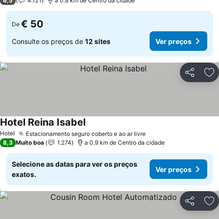
6,5
4.121
a 0.8 km de Centro da cidade
€ 50
De
Consulte os preços de
12 sites
Ver preços
Partilhar
Ad
Hotel Reina Isabel
Ver preços
Hotel
Estacionamento seguro coberto e ao ar livre
Ver preços
8,3
Muito boa
1.274
a 0.9 km de Centro da cidade
Selecione as datas para ver os preços
Ver preços
exatos.
Partilhar
Ad