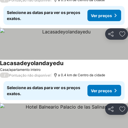
Pontuação não disponível
Selecione as datas para ver os preços
Ver preços
exatos.
Partilhar
Ad
Lacasadeyolandayedu
Ver preços
Casa/apartamento inteiro
/
a 0.4 km de Centro da cidade
Pontuação não disponível
Selecione as datas para ver os preços
Ver preços
exatos.
Partilhar
Ad