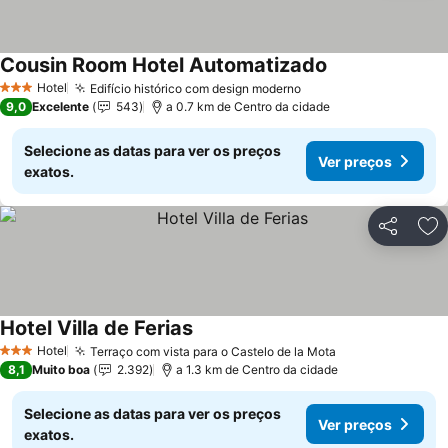
Cousin Room Hotel Automatizado
Ver preços
Hotel
Edifício histórico com design moderno
Ver preços
3 Estrelas
9,0
Excelente
543
a 0.7 km de Centro da cidade
Selecione as datas para ver os preços
Ver preços
exatos.
Partilhar
Ad
Hotel Villa de Ferias
Ver preços
Hotel
Terraço com vista para o Castelo de la Mota
Ver preços
3 Estrelas
8,1
Muito boa
2.392
a 1.3 km de Centro da cidade
Selecione as datas para ver os preços
Ver preços
exatos.