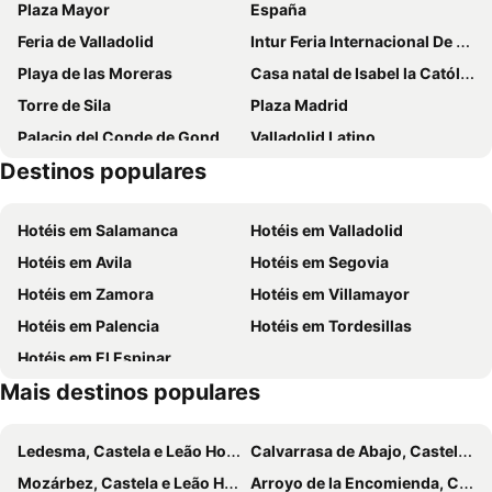
Plaza Mayor
España
Feria de Valladolid
Intur Feria Internacional De Turismo De Interior
Playa de las Moreras
Casa natal de Isabel la Católica
Torre de Sila
Plaza Madrid
Palacio del Conde de Gondomar o Casa del Sol
Valladolid Latino
Destinos populares
Parque Villa de las Ferias
Castelo da Mota
Motauros
José Zorrilla
Hotéis em Salamanca
Hotéis em Valladolid
Auditorio Miguel Delibes
Fiesta de la Vendimia de Toro
Hotéis em Avila
Hotéis em Segovia
Antiguo Hospital General de Simón Ruiz
San Antolin
Hotéis em Zamora
Hotéis em Villamayor
Estación de Ferrocarril
Casa Blanca
Hotéis em Palencia
Hotéis em Tordesillas
Parque temático del Mudéjar
Semana Santa
Hotéis em El Espinar
Festival internacional de teatro y artes de calle
Estación de Tren de Valladolid
Mais destinos populares
La Overuela
Valladolid Airport
Las Flores
La Malvasía
Ledesma, Castela e Leão Hotéis
Calvarrasa de Abajo, Castela e Leão Hotéis
Mozárbez, Castela e Leão Hotéis
Arroyo de la Encomienda, Castela e Leão Hotéis