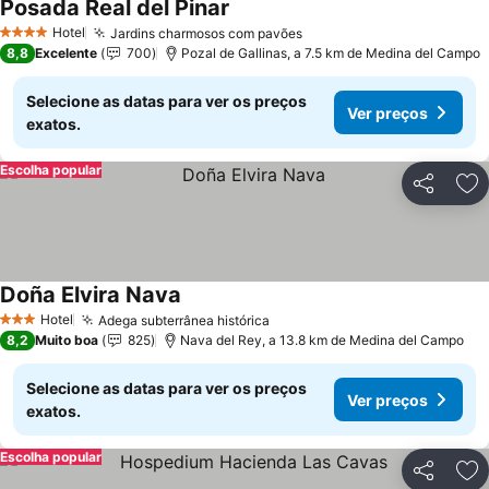
Posada Real del Pinar
Ver preços
Hotel
Jardins charmosos com pavões
Ver preços
4 Estrelas
8,8
Excelente
700
Pozal de Gallinas, a 7.5 km de Medina del Campo
Selecione as datas para ver os preços
Ver preços
exatos.
Escolha popular
Partilhar
Ad
Doña Elvira Nava
Ver preços
Hotel
Adega subterrânea histórica
Ver preços
3 Estrelas
8,2
Muito boa
825
Nava del Rey, a 13.8 km de Medina del Campo
Selecione as datas para ver os preços
Ver preços
exatos.
Escolha popular
Partilhar
Ad