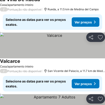
Ver preços
Casa/apartamento inteiro
/
Rueda, a 11.5 km de Medina del Campo
Pontuação não disponível
Selecione as datas para ver os preços
Ver preços
exatos.
Partilhar
Ad
Valcarce
Ver preços
Casa/apartamento inteiro
/
San Vicente del Palacio, a 11.7 km de Medi
Pontuação não disponível
Selecione as datas para ver os preços
Ver preços
exatos.
Partilhar
Ad