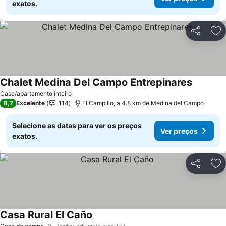
exatos.
Partilhar
Ad
Chalet Medina Del Campo Entrepinares
Ver preç
Casa/apartamento inteiro
8,7
Excelente
114
El Campillo, a 4.8 km de Medina del Campo
Selecione as datas para ver os preços
Ver preços
exatos.
Partilhar
Ad
Casa Rural El Caño
Ver preços