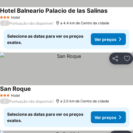
Hotel Balneario Palacio de las Salinas
Ver preços
Hotel
3 Estrelas
/
a 4.4 km de Centro da cidade
Pontuação não disponível
Selecione as datas para ver os preços
Ver preços
exatos.
Partilhar
Ad
San Roque
Ver preços
Hotel
3 Estrelas
/
a 2.0 km de Centro da cidade
Pontuação não disponível
Selecione as datas para ver os preços
Ver preços
exatos.