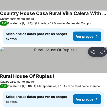
Country House Casa Rural Villa Calera With Private Terrace, Wi-fi And Air Conditioning
Ver preços
Casa/apartamento inteiro
9,6
Excelente
24
Rueda, a 12.0 km de Medina del Campo
Selecione as datas para ver os preços
Ver preços
exatos.
Partilhar
Ad
Rural House Of Ruplas I
Ver preços
Casa/apartamento inteiro
9,6
Excelente
18
Matapozuelos, a 15.1 km de Medina del Campo
Selecione as datas para ver os preços
Ver preços
exatos.