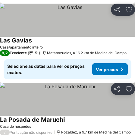
Partilhar
Ad
Las Gavias
Ver preços
Casa/apartamento inteiro
9,2
Excelente
51
Matapozuelos, a 16.2 km de Medina del Campo
Selecione as datas para ver os preços
Ver preços
exatos.
Partilhar
Ad
La Posada de Maruchi
Ver preços
Casa de hóspedes
/
Pozaldez, a 9.7 km de Medina del Campo
Pontuação não disponível