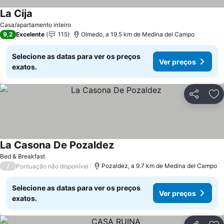
La Cija
Ver preços
Casa/apartamento inteiro
9,2
Excelente
115
Olmedo, a 19.5 km de Medina del Campo
Selecione as datas para ver os preços
Ver preços
exatos.
Partilhar
Ad
La Casona De Pozaldez
Ver preços
Bed & Breakfast
/
Pozaldez, a 9.7 km de Medina del Campo
Pontuação não disponível
Selecione as datas para ver os preços
Ver preços
exatos.