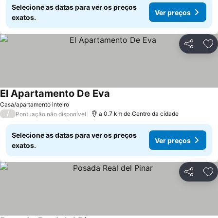
Selecione as datas para ver os preços
Ver preços
exatos.
Partilhar
Ad
El Apartamento De Eva
Ver preços
Casa/apartamento inteiro
/
a 0.7 km de Centro da cidade
Pontuação não disponível
Selecione as datas para ver os preços
Ver preços
exatos.
Partilhar
Ad