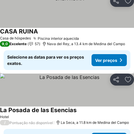
Partilhar
Ad
CASA RUINA
Ver preços
Casa de hóspedes
Piscina interior aquecida
Ver preços
9,0
Excelente
57
Nava del Rey, a 13.4 km de Medina del Campo
Selecione as datas para ver os preços
Ver preços
exatos.
Partilhar
Ad
La Posada de las Esencias
Ver preços
Hotel
/
La Seca, a 11.8 km de Medina del Campo
Pontuação não disponível