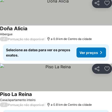
Partilhar
Ad
Doña Alicia
Ver preços
Albergue
/
a 0.9 km de Centro da cidade
Pontuação não disponível
Selecione as datas para ver os preços
Ver preços
exatos.
Partilhar
Ad
Piso La Reina
Ver preços
Casa/apartamento inteiro
/
a 0.8 km de Centro da cidade
Pontuação não disponível