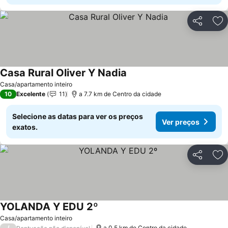
Partilhar
Ad
Casa Rural Oliver Y Nadia
Ver preços
Casa/apartamento inteiro
10
Excelente
11
a 7.7 km de Centro da cidade
Selecione as datas para ver os preços
Ver preços
exatos.
Partilhar
Ad
YOLANDA Y EDU 2º
Ver preços
Casa/apartamento inteiro
/
a 0.5 km de Centro da cidade