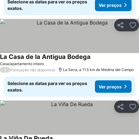
Selecione as datas para ver os preços
Ver preços
exatos.
Partilhar
Ad
La Casa de la Antigua Bodega
Ver preços
Casa/apartamento inteiro
/
La Seca, a 11.5 km de Medina del Campo
Pontuação não disponível
Selecione as datas para ver os preços
Ver preços
exatos.
Partilhar
Ad
La Viña De Rueda