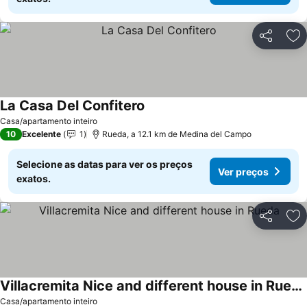
Partilhar
Ad
La Casa Del Confitero
Ver preços
Casa/apartamento inteiro
10
Excelente
1
Rueda, a 12.1 km de Medina del Campo
Selecione as datas para ver os preços
Ver preços
exatos.
Partilhar
Ad
Villacremita Nice and different house in Rueda
Ver preços
Casa/apartamento inteiro