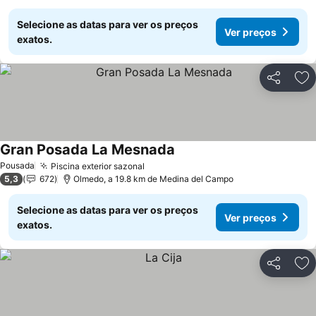
Selecione as datas para ver os preços
Ver preços
exatos.
Partilhar
Ad
Gran Posada La Mesnada
Ver preços
Pousada
Piscina exterior sazonal
Ver preços
5,3
672
Olmedo, a 19.8 km de Medina del Campo
Selecione as datas para ver os preços
Ver preços
exatos.
Partilhar
Ad