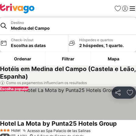
Favoritos
Iniciar
Me
Destino
Medina del Campo
Check-in/out
Hóspedes e quartos
Escolha as datas
2 hóspedes, 1 quarto.
Ordenar
Filtrar
Mapa
Hotéis em Medina del Campo (Castela e Leão,
Espanha)
Como os pagamentos influenciam os resultados
Escolha popular
Partilhar
Ad
Hotel La Mota by Punta25 Hotels Group
Ver pre
Hotel
Acesso ao Spa Palacio de las Salinas
Ver preços
3 Estrelas