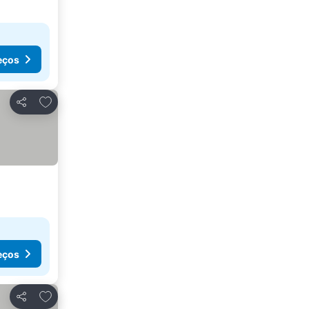
eços
Adicionar aos favoritos
Partilhar
eços
Adicionar aos favoritos
Partilhar