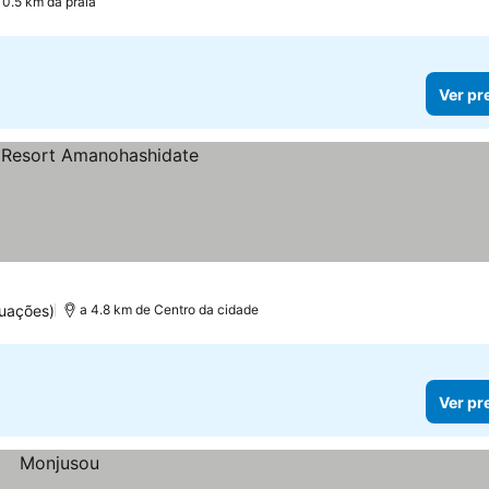
 0.5 km da praia
Ver pr
uações)
a 4.8 km de Centro da cidade
Ver pr