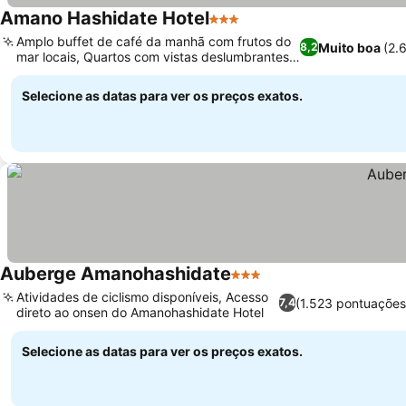
Amano Hashidate Hotel
3 Estrelas
Ver preços
Amplo buffet de café da manhã com frutos do
Muito boa
(2.
8,2
mar locais, Quartos com vistas deslumbrantes
Ver preços
para o mar e o lago
Selecione as datas para ver os preços exatos.
Auberge Amanohashidate
3 Estrelas
Ver preços
Atividades de ciclismo disponíveis, Acesso
(1.523 pontuações
7,4
direto ao onsen do Amanohashidate Hotel
Ver preços
Selecione as datas para ver os preços exatos.