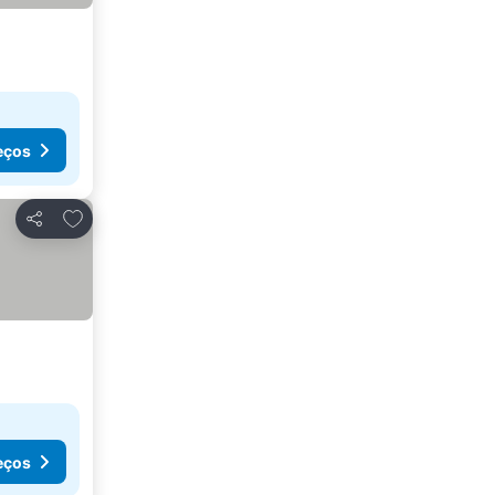
eços
Adicionar aos favoritos
Partilhar
eços