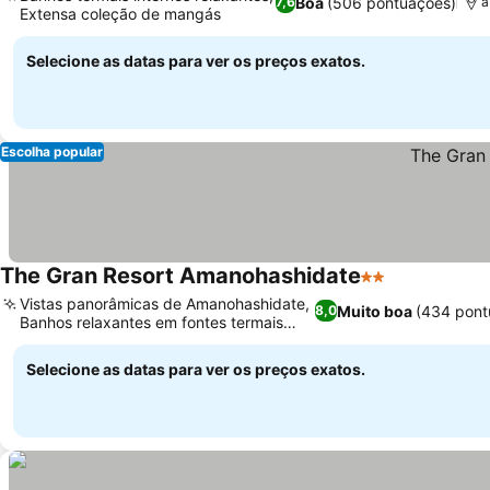
Boa
(506 pontuações)
7,6
a
Extensa coleção de mangás
Ver preços
Selecione as datas para ver os preços exatos.
Escolha popular
The Gran Resort Amanohashidate
2 Estrelas
Ver preços
Vistas panorâmicas de Amanohashidate,
Muito boa
(434 pont
8,0
Banhos relaxantes em fontes termais
Ver preços
naturais
Selecione as datas para ver os preços exatos.