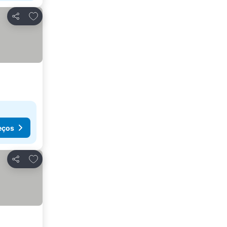
Adicionar aos favoritos
Partilhar
eços
Adicionar aos favoritos
Partilhar