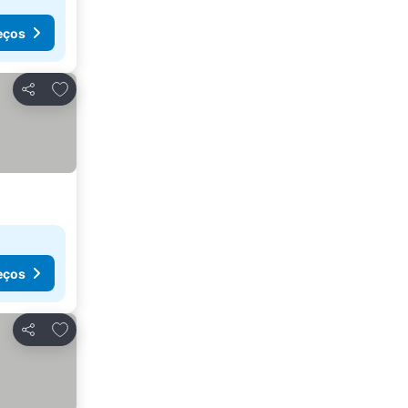
eços
Adicionar aos favoritos
Partilhar
eços
Adicionar aos favoritos
Partilhar