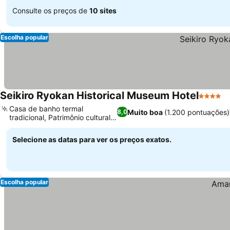
Consulte os preços de
10 sites
Escolha popular
Seikiro Ryokan Historical Museum Hotel
4 Estrel
V
Casa de banho termal
Muito boa
(1.200 pontuações)
8,0
tradicional, Patrimônio cultural
Ver preços
tangível
Selecione as datas para ver os preços exatos.
Escolha popular