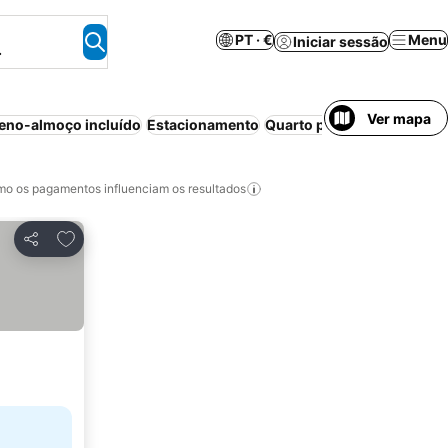
PT · €
Menu
Iniciar sessão
.
Ver mapa
eno-almoço incluído
Estacionamento
Quarto para não fumadore
o os pagamentos influenciam os resultados
Adicionar aos favoritos
Partilhar