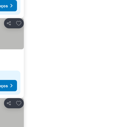
eços
Adicionar aos favoritos
Partilhar
eços
Adicionar aos favoritos
Partilhar