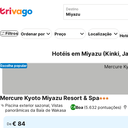
Destino
Filtros
Ordenar por
Preço
Localização
Hot
Hotéis em Miyazu (Kinki, J
Escolha popular
Mercure Kyoto Miyazu Resort & Spa
3 Estrelas
Ver pre
Piscina exterior sazonal, Vistas
Boa
(5.632 pontuações)
7,8
panorâmicas da Baía de Wakasa
Ver preços
€ 84
De