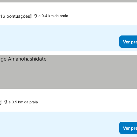
616 pontuações)
a 0.4 km da praia
Ver pr
)
a 0.5 km da praia
Ver pr