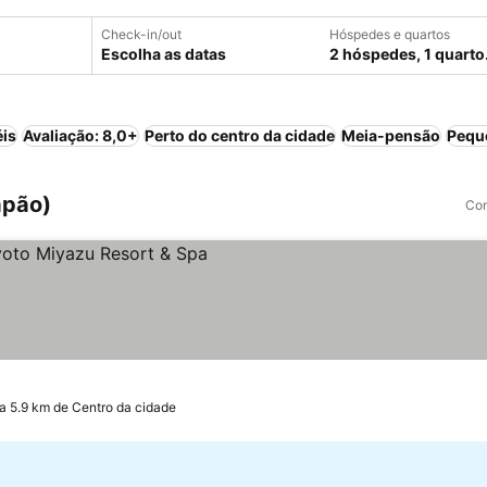
Check-in/out
Hóspedes e quartos
Escolha as datas
2 hóspedes, 1 quarto
éis
Avaliação: 8,0+
Perto do centro da cidade
Meia-pensão
Pequ
apão)
Com
ços
a 5.9 km de Centro da cidade