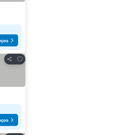
eços
Adicionar aos favoritos
Partilhar
eços