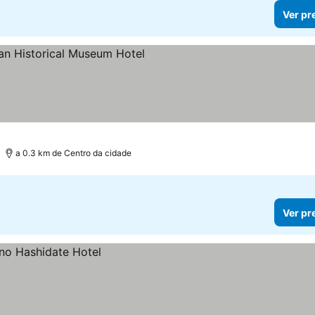
Ver pr
as
er preços
a 0.3 km de Centro da cidade
Ver pr