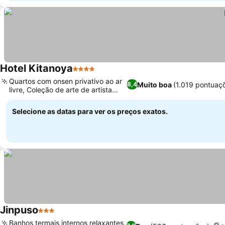
Hotel Kitanoya
4 Estrelas
Ver preços
Quartos com onsen privativo ao ar
Muito boa
(1.019 pontuaç
8,4
livre, Coleção de arte de artista
Ver preços
local
Selecione as datas para ver os preços exatos.
Jinpuso
3 Estrelas
Ver preços
Banhos termais internos relaxantes,