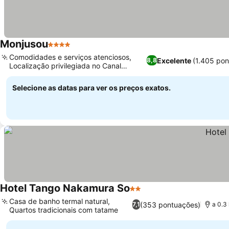
Monjusou
4 Estrelas
Ver preços
Comodidades e serviços atenciosos,
Excelente
(1.405 po
8,8
Localização privilegiada no Canal
Ver preços
Amanohashidate
Selecione as datas para ver os preços exatos.
Hotel Tango Nakamura So
2 Estrelas
Ver preços
Casa de banho termal natural,
(353 pontuações)
7,1
a 0.3
Quartos tradicionais com tatame
Ver preços