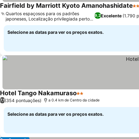
Fairfield by Marriott Kyoto Amanohashidate
3 
Quartos espaçosos para os padrões
Excelente
(1.790 
9,2
japoneses, Localização privilegiada perto
Ver preços
de atrações locais
Selecione as datas para ver os preços exatos.
Hotel Tango Nakamuraso
2 Estrelas
Ver preços
(354 pontuações)
7,1
a 0.4 km de Centro da cidade
Selecione as datas para ver os preços exatos.