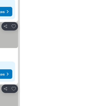
ços
Adicionar aos favoritos
Partilhar
ços
Adicionar aos favoritos
Partilhar