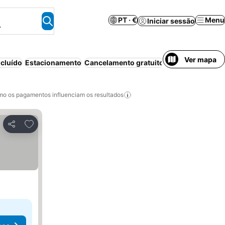
PT · €
Menu
Iniciar sessão
.
Ver mapa
cluído
Estacionamento
Cancelamento gratuito
Piscina
Bed & Br
o os pagamentos influenciam os resultados
Adicionar aos favoritos
Partilhar