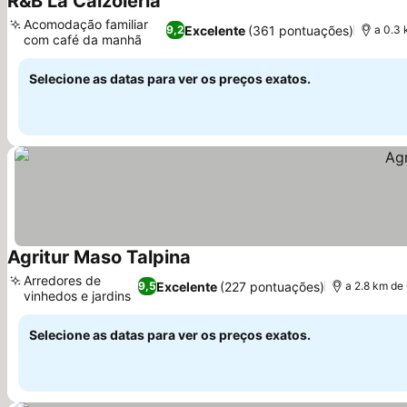
R&B La Calzoleria
Acomodação familiar
Excelente
(361 pontuações)
9,2
a 0.3 
com café da manhã
Selecione as datas para ver os preços exatos.
Agritur Maso Talpina
Arredores de
Excelente
(227 pontuações)
9,5
a 2.8 km de
vinhedos e jardins
Selecione as datas para ver os preços exatos.