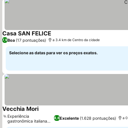
Casa SAN FELICE
Boa
(17 pontuações)
7,9
a 3.4 km de Centro da cidade
Selecione as datas para ver os preços exatos.
Vecchia Mori
Experiência
Excelente
(1.628 pontuações)
8,6
a 0
gastronômica italiana
tradicional