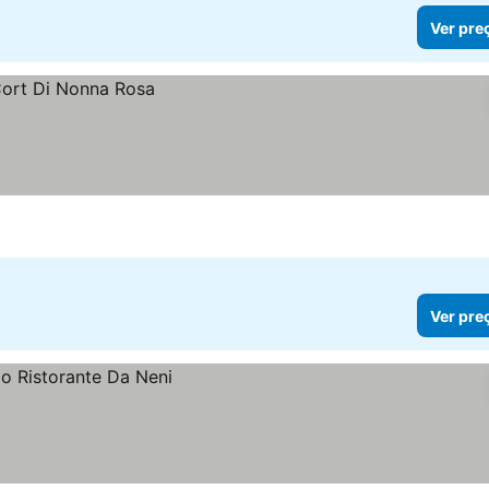
Ver pre
Ver pre