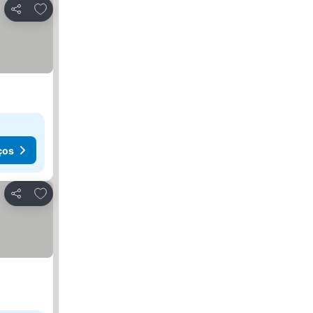
Adicionar aos favoritos
Partilhar
ços
Adicionar aos favoritos
Partilhar