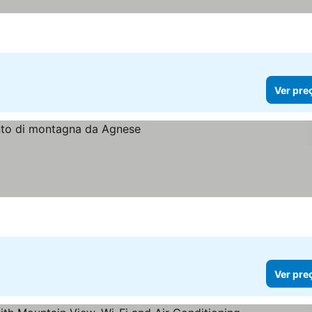
Ver pre
Ver pre