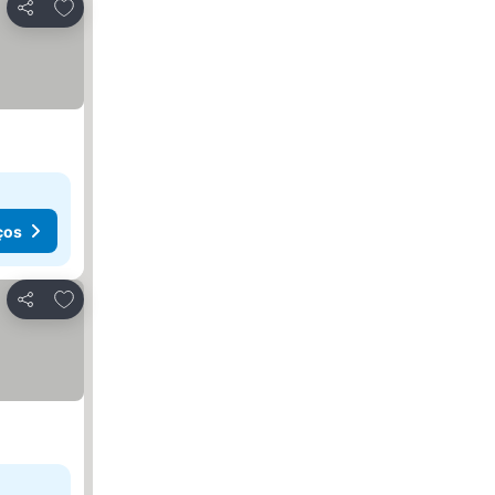
Adicionar aos favoritos
Partilhar
ços
Adicionar aos favoritos
Partilhar