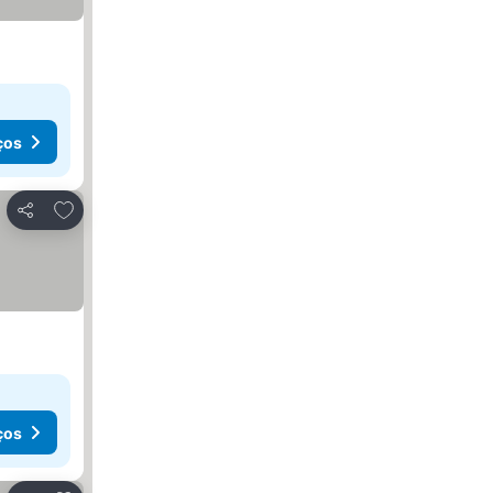
ços
Adicionar aos favoritos
Partilhar
ços