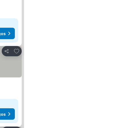
ços
Adicionar aos favoritos
Partilhar
ços