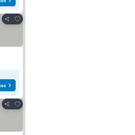
ços
Adicionar aos favoritos
Partilhar
ços
Adicionar aos favoritos
Partilhar