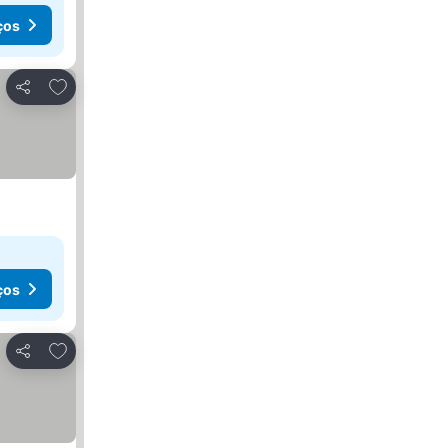
ços
Adicionar aos favoritos
Partilhar
ços
Adicionar aos favoritos
Partilhar