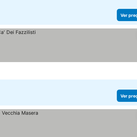
Ver pre
Ver pre