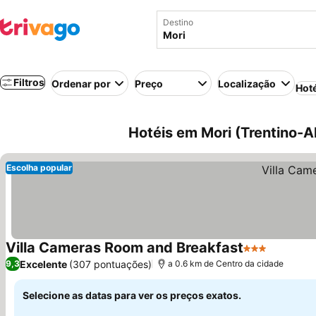
Destino
Filtros
Ordenar por
Preço
Localização
Hot
Hotéis em Mori (Trentino-Alt
Escolha popular
Villa Cameras Room and Breakfast
3 Estrelas
Excelente
(307 pontuações)
9,3
a 0.6 km de Centro da cidade
Selecione as datas para ver os preços exatos.