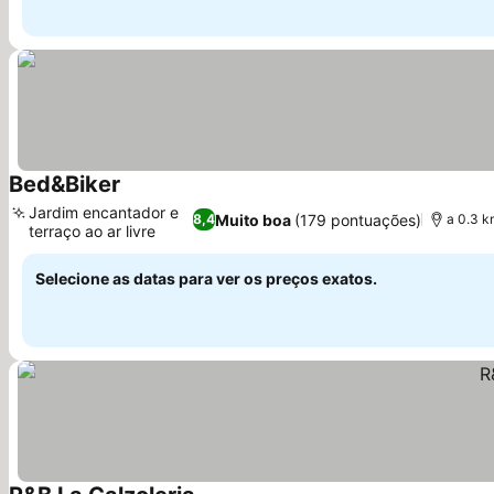
Bed&Biker
Jardim encantador e
Muito boa
(179 pontuações)
8,4
a 0.3 k
terraço ao ar livre
Selecione as datas para ver os preços exatos.