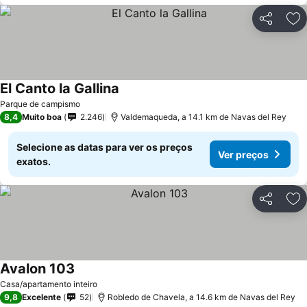
Partilhar
Ad
El Canto la Gallina
Parque de campismo
8,4
Muito boa
2.246
Valdemaqueda, a 14.1 km de Navas del Rey
Selecione as datas para ver os preços
Ver preços
exatos.
Partilhar
Ad
Avalon 103
Casa/apartamento inteiro
9,8
Excelente
52
Robledo de Chavela, a 14.6 km de Navas del Rey