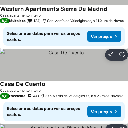
Western Apartments Sierra De Madrid
Casa/apartamento inteiro
8,2
Muito boa
124
San Martín de Valdeiglesias, a 11.0 km de Navas del Rey
Selecione as datas para ver os preços
Ver preços
exatos.
Partilhar
Ad
Casa De Cuento
Casa/apartamento inteiro
8,8
Excelente
44
San Martín de Valdeiglesias, a 9.2 km de Navas del Rey
Selecione as datas para ver os preços
Ver preços
exatos.