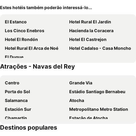
Estes hotéis também poderão interessá-lo...
El Estanco
Hotel Rural El Jardin
Los Cinco Enebros
Hacienda la Coracera
Hotel El Rondón
Hotel El Castrejon
Hotel Rural El Arca de Noé
Hotel Cadalso - Casa Moncho
El Duque
Atrações - Navas del Rey
Centro
Grande Via
Porta do Sol
Estádio Santiago Bernabeu
Salamanca
Atocha
Estación Sur
Metropolitano Metro Station
Chamartín
Estação de Atocha
Destinos populares
Praça Central /maior
De Chueca
Madrid
Madrid Arena