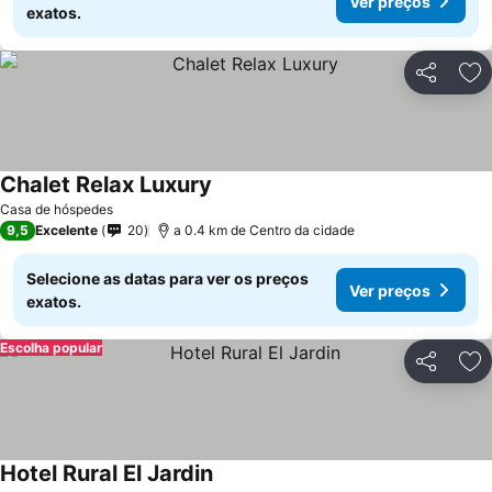
Ver preços
exatos.
Partilhar
Ad
Chalet Relax Luxury
Casa de hóspedes
9,5
Excelente
20
a 0.4 km de Centro da cidade
Selecione as datas para ver os preços
Ver preços
exatos.
Escolha popular
Partilhar
Ad
Hotel Rural El Jardin