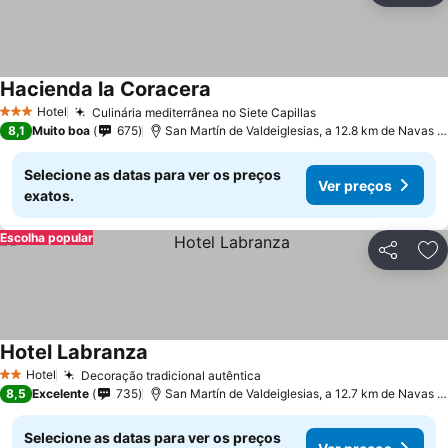
Hacienda la Coracera
Hotel
Culinária mediterrânea no Siete Capillas
3 Estrelas
8,1
Muito boa
675
San Martín de Valdeiglesias, a 12.8 km de Navas del Rey
Selecione as datas para ver os preços
Ver preços
exatos.
Escolha popular
Partilhar
Ad
Hotel Labranza
Hotel
Decoração tradicional autêntica
2 Estrelas
8,5
Excelente
735
San Martín de Valdeiglesias, a 12.7 km de Navas del Rey
Selecione as datas para ver os preços