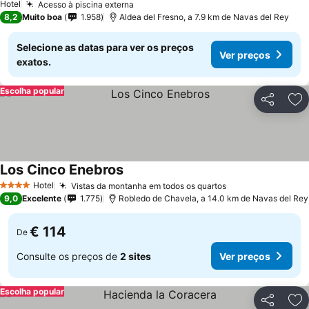
Hotel
Acesso à piscina externa
8,2
Muito boa
1.958
Aldea del Fresno, a 7.9 km de Navas del Rey
Selecione as datas para ver os preços
Ver preços
exatos.
Escolha popular
Partilhar
Ad
Los Cinco Enebros
Hotel
Vistas da montanha em todos os quartos
4 Estrelas
9,0
Excelente
1.775
Robledo de Chavela, a 14.0 km de Navas del Rey
€ 114
De
Consulte os preços de
2 sites
Ver preços
Escolha popular
Partilhar
Ad