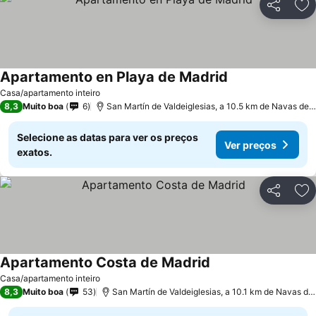
Partilhar
Ad
Apartamento en Playa de Madrid
Casa/apartamento inteiro
8,3
Muito boa
6
San Martín de Valdeiglesias, a 10.5 km de Navas del Rey
Selecione as datas para ver os preços
Ver preços
exatos.
Partilhar
Ad
Apartamento Costa de Madrid
Casa/apartamento inteiro
8,3
Muito boa
53
San Martín de Valdeiglesias, a 10.1 km de Navas del Rey