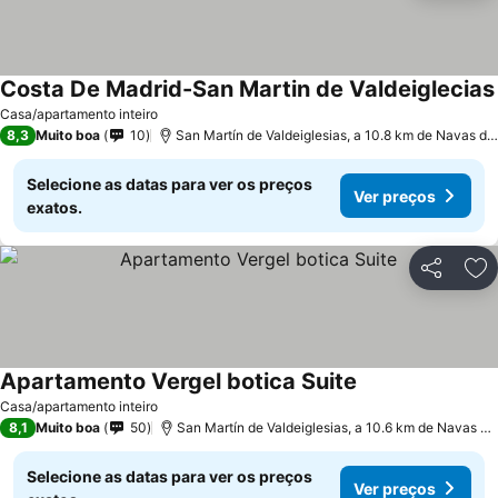
Costa De Madrid-San Martin de Valdeiglecias
Casa/apartamento inteiro
8,3
Muito boa
10
San Martín de Valdeiglesias, a 10.8 km de Navas del Rey
Selecione as datas para ver os preços
Ver preços
exatos.
Partilhar
Ad
Apartamento Vergel botica Suite
Casa/apartamento inteiro
8,1
Muito boa
50
San Martín de Valdeiglesias, a 10.6 km de Navas del Rey
Selecione as datas para ver os preços
Ver preços