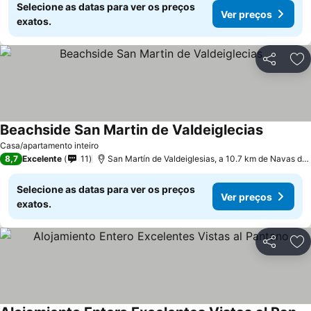
Selecione as datas para ver os preços
Ver preços
exatos.
Partilhar
Ad
Beachside San Martin de Valdeiglecias
Casa/apartamento inteiro
8,7
Excelente
11
San Martín de Valdeiglesias, a 10.7 km de Navas del Rey
Selecione as datas para ver os preços
Ver preços
exatos.
Partilhar
Ad