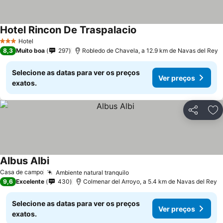
Hotel Rincon De Traspalacio
Hotel
3 Estrelas
8,3
Muito boa
297
Robledo de Chavela, a 12.9 km de Navas del Rey
Selecione as datas para ver os preços
Ver preços
exatos.
Partilhar
Ad
Albus Albi
Casa de campo
Ambiente natural tranquilo
9,6
Excelente
430
Colmenar del Arroyo, a 5.4 km de Navas del Rey
Selecione as datas para ver os preços
Ver preços
exatos.