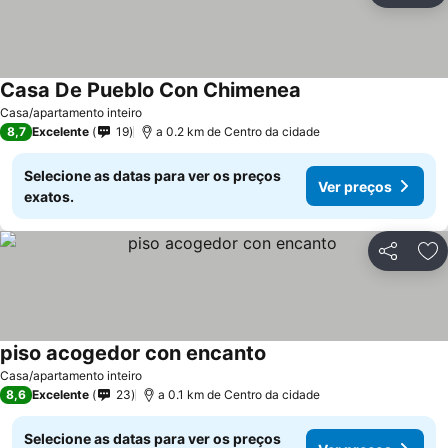
Casa De Pueblo Con Chimenea
Casa/apartamento inteiro
8,7
Excelente
19
a 0.2 km de Centro da cidade
Selecione as datas para ver os preços
Ver preços
exatos.
Partilhar
Ad
piso acogedor con encanto
Casa/apartamento inteiro
8,6
Excelente
23
a 0.1 km de Centro da cidade
Selecione as datas para ver os preços