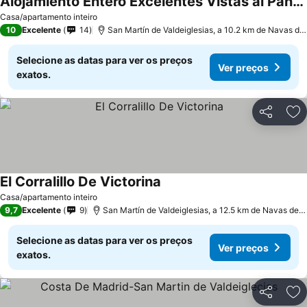
Alojamiento Entero Excelentes Vistas al Pantano
Casa/apartamento inteiro
10
Excelente
14
San Martín de Valdeiglesias, a 10.2 km de Navas del Rey
Selecione as datas para ver os preços
Ver preços
exatos.
Partilhar
Ad
El Corralillo De Victorina
Casa/apartamento inteiro
9,7
Excelente
9
San Martín de Valdeiglesias, a 12.5 km de Navas del Rey
Selecione as datas para ver os preços
Ver preços
exatos.
Partilhar
Ad