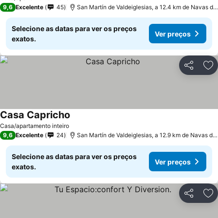
9,6
Excelente
45
San Martín de Valdeiglesias, a 12.4 km de Navas del Rey
Selecione as datas para ver os preços
Ver preços
exatos.
Partilhar
Ad
Casa Capricho
Casa/apartamento inteiro
9,6
Excelente
24
San Martín de Valdeiglesias, a 12.9 km de Navas del Rey
Selecione as datas para ver os preços
Ver preços
exatos.
Partilhar
Ad