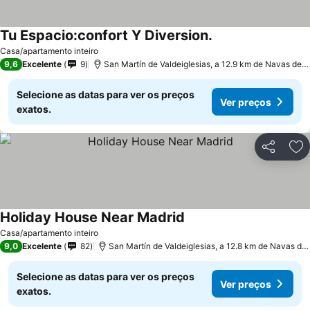
Tu Espacio:confort Y Diversion.
Casa/apartamento inteiro
9,6
Excelente
9
San Martín de Valdeiglesias, a 12.9 km de Navas del Rey
Selecione as datas para ver os preços
Ver preços
exatos.
Partilhar
Ad
Holiday House Near Madrid
Casa/apartamento inteiro
9,0
Excelente
82
San Martín de Valdeiglesias, a 12.8 km de Navas del Rey
Selecione as datas para ver os preços
Ver preços
exatos.