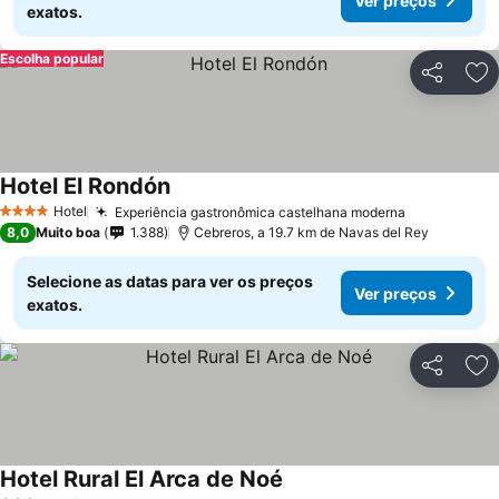
Ver preços
exatos.
Escolha popular
Partilhar
Ad
Hotel El Rondón
Hotel
Experiência gastronômica castelhana moderna
4 Estrelas
8,0
Muito boa
1.388
Cebreros, a 19.7 km de Navas del Rey
Selecione as datas para ver os preços
Ver preços
exatos.
Partilhar
Ad
Hotel Rural El Arca de Noé