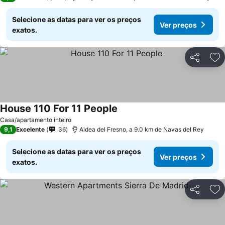
Selecione as datas para ver os preços
Ver preços
exatos.
Partilhar
Ad
House 110 For 11 People
Casa/apartamento inteiro
9,1
Excelente
36
Aldea del Fresno, a 9.0 km de Navas del Rey
Selecione as datas para ver os preços
Ver preços
exatos.
Partilhar
Ad