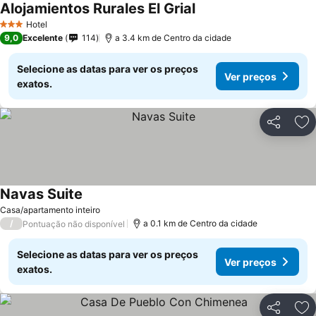
Alojamientos Rurales El Grial
Hotel
3 Estrelas
9,0
Excelente
114
a 3.4 km de Centro da cidade
Selecione as datas para ver os preços
Ver preços
exatos.
Partilhar
Ad
Navas Suite
Casa/apartamento inteiro
/
a 0.1 km de Centro da cidade
Pontuação não disponível
Selecione as datas para ver os preços
Ver preços
exatos.
Partilhar
Ad