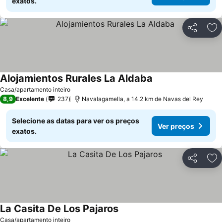
exatos.
Partilhar
Ad
Alojamientos Rurales La Aldaba
Casa/apartamento inteiro
8,9
Excelente
237
Navalagamella, a 14.2 km de Navas del Rey
Selecione as datas para ver os preços
Ver preços
exatos.
Partilhar
Ad
La Casita De Los Pajaros
Casa/apartamento inteiro