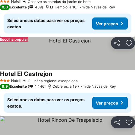
Hotel
Observe as estrelas do jardim do hotel
3 Estrelas
9,0
Excelente
439
El Tiemblo, a 16.1 km de Navas del Rey
Selecione as datas para ver os preços
Ver preços
exatos.
Escolha popular
Partilhar
Ad
Hotel El Castrejon
Hotel
Culinária regional excepcional
3 Estrelas
8,9
Excelente
1.446
Cebreros, a 19.7 km de Navas del Rey
Selecione as datas para ver os preços
Ver preços
exatos.
Partilhar
Ad