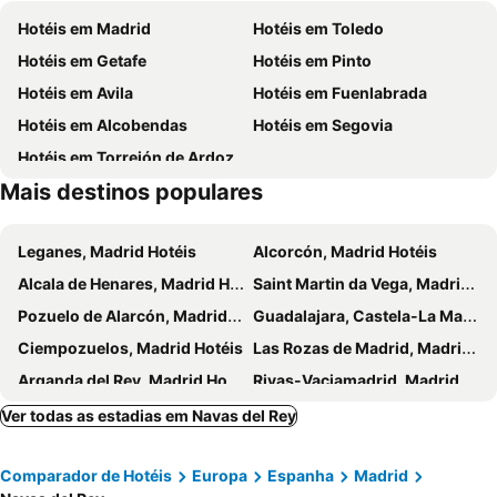
Hotéis em Madrid
Hotéis em Toledo
Parque de Atracciones de Madrid
Parque Retiro
Hotéis em Getafe
Hotéis em Pinto
Palacio de Vistalegre
Caja Mágica
Hotéis em Avila
Hotéis em Fuenlabrada
Museu Nacional do Prado
Chamberí
Hotéis em Alcobendas
Hotéis em Segovia
Palacio de la Sagra
Río de Aldea del Fresno
Hotéis em Torrejón de Ardoz
Safari Madrid
El Bosque Encantado
Mais destinos populares
pantano de san juan
Día de la Merienda
Toros de Guisando
Iglesia Parroquial San Juan Evangelista
Leganes, Madrid Hotéis
Alcorcón, Madrid Hotéis
Robledo de Chavela
Jardins de Sabatini
Alcala de Henares, Madrid Hotéis
Saint Martin da Vega, Madrid Hotéis
Cuatro torres Business Area
Bellas Artes
Pozuelo de Alarcón, Madrid Hotéis
Guadalajara, Castela-La Mancha Hotéis
Vista Alegre
Móstoles Central Metro Station
Ciempozuelos, Madrid Hotéis
Las Rozas de Madrid, Madrid Hotéis
Recorrido literario por el barrio de Las Letras
Teatro Compac Gran Via
Arganda del Rey, Madrid Hotéis
Rivas-Vaciamadrid, Madrid Hotéis
Conservatorio Metro Station
Fuentelarreina
San Sebastián de los Reyes, Madrid Hotéis
Tres Cantos, Madrid Hotéis
Ver todas as estadias em Navas del Rey
Valdemoro, Madrid Hotéis
Coslada, Madrid Hotéis
Comparador de Hotéis
Europa
Espanha
Madrid
Hormigos, Castela-La Mancha Hotéis
El Espinar, Castela e Leão Hotéis