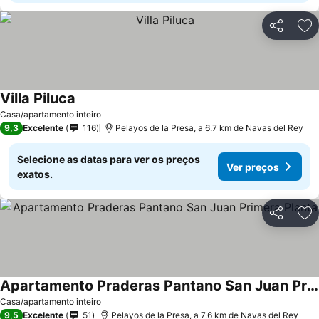
Partilhar
Ad
Villa Piluca
Casa/apartamento inteiro
9,3
Excelente
116
Pelayos de la Presa, a 6.7 km de Navas del Rey
Selecione as datas para ver os preços
Ver preços
exatos.
Partilhar
Ad
Apartamento Praderas Pantano San Juan Primera Planta
Casa/apartamento inteiro
9,5
Excelente
51
Pelayos de la Presa, a 7.6 km de Navas del Rey