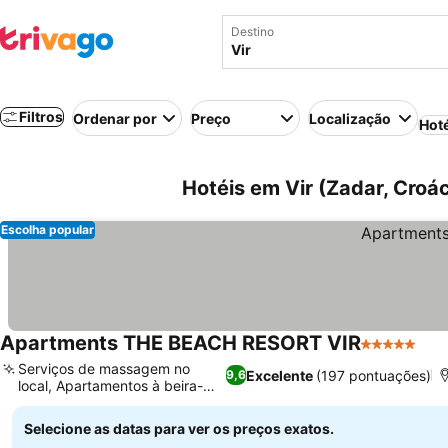
Destino
Filtros
Ordenar por
Preço
Localização
Hot
Hotéis em Vir (Zadar, Croác
Escolha popular
Apartments THE BEACH RESORT VIR
5 Estrelas
Serviços de massagem no
Excelente
(197 pontuações)
9,6
local, Apartamentos à beira-
mar
Selecione as datas para ver os preços exatos.