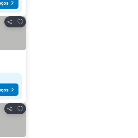
eços
Adicionar aos favoritos
Partilhar
eços
Adicionar aos favoritos
Partilhar