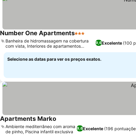
Number One Apartments
3 Estrelas
Banheira de hidromassagem na cobertura
Excelente
(100 
9,6
com vista, Interiores de apartamentos
modernos e limpos
Selecione as datas para ver os preços exatos.
Apartments Marko
Ambiente mediterrâneo com aroma
Excelente
(196 pontuaçõe
9,6
de pinho, Piscina infantil exclusiva