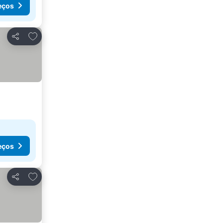
eços
Adicionar aos favoritos
Partilhar
eços
Adicionar aos favoritos
Partilhar