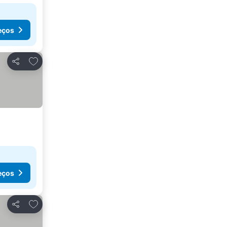
eços
Adicionar aos favoritos
Partilhar
eços
Adicionar aos favoritos
Partilhar