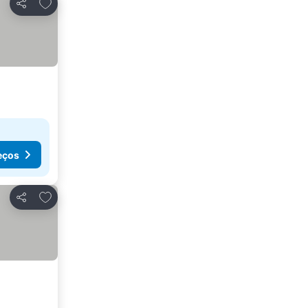
Adicionar aos favoritos
Partilhar
eços
Adicionar aos favoritos
Partilhar