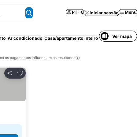
PT · €
Menu
Iniciar sessão
.
Ver mapa
nto
Ar condicionado
Casa/apartamento inteiro
Piscina
Cozinha
o os pagamentos influenciam os resultados
Adicionar aos favoritos
Partilhar