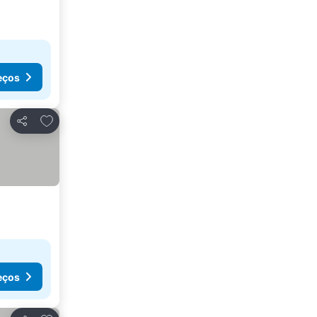
eços
Adicionar aos favoritos
Partilhar
eços