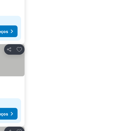
eços
Adicionar aos favoritos
Partilhar
eços