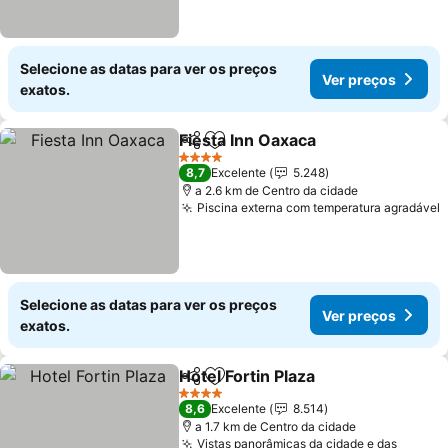
Selecione as datas para ver os preços
Ver preços
exatos.
Fiesta Inn Oaxaca
Partilhar
Adicionar aos favoritos
4 Estrelas
8,7
Excelente
5.248
a 2.6 km de Centro da cidade
Piscina externa com temperatura agradável
Selecione as datas para ver os preços
Ver preços
exatos.
Hotel Fortin Plaza
Partilhar
Adicionar aos favoritos
4 Estrelas
8,6
Excelente
8.514
a 1.7 km de Centro da cidade
Vistas panorâmicas da cidade e das