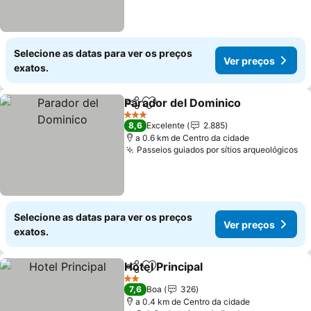
Selecione as datas para ver os preços
Ver preços
exatos.
Parador del Dominico
Partilhar
Adicionar aos favoritos
3 Estrelas
8,6
Excelente
2.885
a 0.6 km de Centro da cidade
Passeios guiados por sítios arqueológicos
Selecione as datas para ver os preços
Ver preços
exatos.
Hotel Principal
Partilhar
Adicionar aos favoritos
2 Estrelas
7,6
Boa
326
a 0.4 km de Centro da cidade