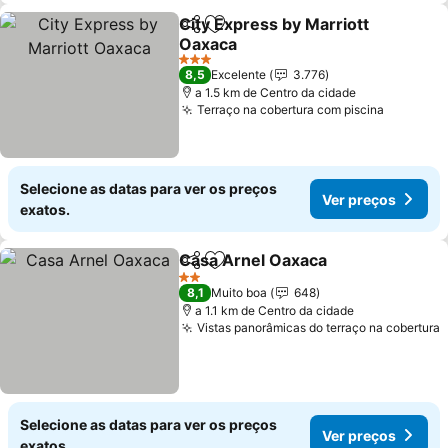
City Express by Marriott
Partilhar
Adicionar aos favoritos
Oaxaca
3 Estrelas
8,5
Excelente
3.776
a 1.5 km de Centro da cidade
Terraço na cobertura com piscina
Selecione as datas para ver os preços
Ver preços
exatos.
Casa Arnel Oaxaca
Partilhar
Adicionar aos favoritos
2 Estrelas
8,1
Muito boa
648
a 1.1 km de Centro da cidade
Vistas panorâmicas do terraço na cobertura
Selecione as datas para ver os preços
Ver preços
exatos.