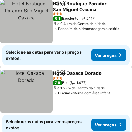
Hotel Boutique Parador
Partilhar
Adicionar aos favoritos
San Miguel Oaxaca
3 Estrelas
9,1
Excelente
2.117
a 0.6 km de Centro da cidade
Banheira de hidromassagem e solário
Selecione as datas para ver os preços
Ver preços
exatos.
Hotel Oaxaca Dorado
Partilhar
Adicionar aos favoritos
3 Estrelas
7,9
Boa
1.077
a 1.5 km de Centro da cidade
Piscina externa com área infantil
Selecione as datas para ver os preços
Ver preços
exatos.