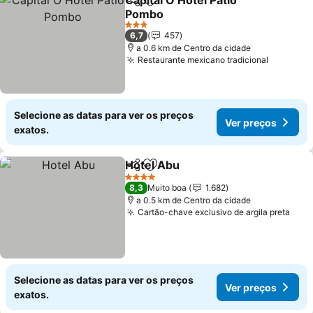
Capital O Hotel Patio
Partilhar
Adicionar aos favoritos
Pombo
3 Estrelas
6,7
457
a 0.6 km de Centro da cidade
Restaurante mexicano tradicional
Selecione as datas para ver os preços
Ver preços
exatos.
Hotel Abu
Partilhar
Adicionar aos favoritos
4 Estrelas
8,3
Muito boa
1.682
a 0.5 km de Centro da cidade
Cartão-chave exclusivo de argila preta
Selecione as datas para ver os preços
Ver preços
exatos.