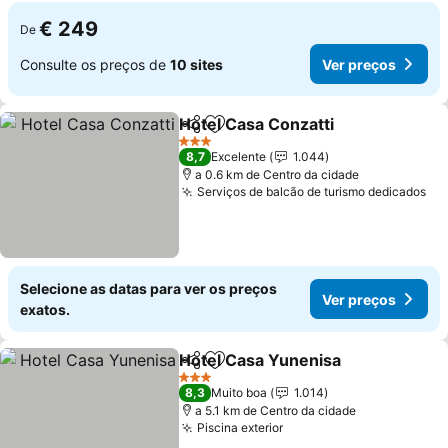
€ 249
De
Consulte os preços de
10 sites
Ver preços
Hotel Casa Conzatti
Partilhar
Adicionar aos favoritos
3 Estrelas
8,7
Excelente
1.044
a 0.6 km de Centro da cidade
Serviços de balcão de turismo dedicados
Selecione as datas para ver os preços
Ver preços
exatos.
Hotel Casa Yunenisa
Partilhar
Adicionar aos favoritos
3 Estrelas
8,3
Muito boa
1.014
a 5.1 km de Centro da cidade
Piscina exterior