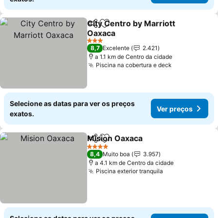
City Centro by Marriott
Partilhar
Adicionar aos favoritos
Oaxaca
3 Estrelas
8,7
Excelente
2.421
a 1.1 km de Centro da cidade
Piscina na cobertura e deck
Selecione as datas para ver os preços
Ver preços
exatos.
Mision Oaxaca
Partilhar
Adicionar aos favoritos
4 Estrelas
8,4
Muito boa
3.957
a 4.1 km de Centro da cidade
Piscina exterior tranquila