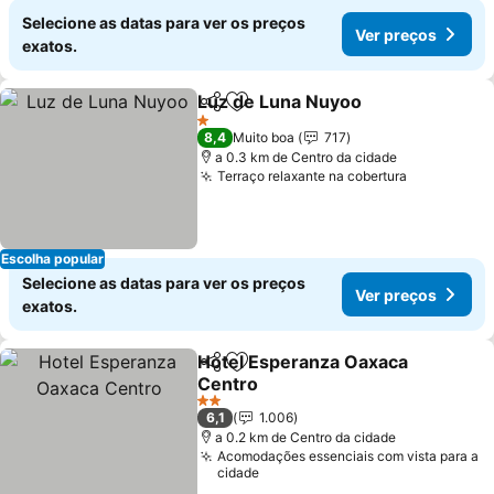
Selecione as datas para ver os preços
Ver preços
exatos.
Luz de Luna Nuyoo
Partilhar
Adicionar aos favoritos
1 Estrelas
8,4
Muito boa
717
a 0.3 km de Centro da cidade
Terraço relaxante na cobertura
Escolha popular
Selecione as datas para ver os preços
Ver preços
exatos.
Hotel Esperanza Oaxaca
Partilhar
Adicionar aos favoritos
Centro
2 Estrelas
6,1
1.006
a 0.2 km de Centro da cidade
Acomodações essenciais com vista para a
cidade