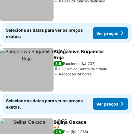
Balcão de turismo dedicado
Selecione as datas para ver os preços
Ver preços
exatos.
Bungalows Bugamilia
Partilhar
Adicionar aos favoritos
Roja
8,5
Excelente
707
a 5.5 km de Centro da cidade
Recepção 24 horas
Selecione as datas para ver os preços
Ver preços
exatos.
Selina Oaxaca
Partilhar
Adicionar aos favoritos
2 Estrelas
7,8
Boa
1.368