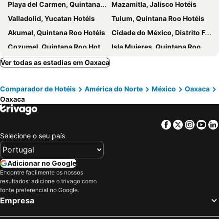
Playa del Carmen, Quintana Roo Hotéis
Mazamitla, Jalisco Hotéis
Hotel Casa Oaxaca
Hotel Roma
Valladolid, Yucatan Hotéis
Tulum, Quintana Roo Hotéis
Los Arrayanes
Akumal, Quintana Roo Hotéis
Cidade do México, Distrito Federal Hotéis
Cozumel, Quintana Roo Hotéis
Isla Mujeres, Quintana Roo Hotéis
Ver todas as estadias em Oaxaca
Comparador de Hotéis
América do Norte
México
Oaxaca
Oaxaca
Facebook
Twitter
Insta
Yo
Selecione o seu país
Adicionar no Google
Encontre facilmente os nossos
resultados: adicione o trivago como
fonte preferencial no Google.
Empresa