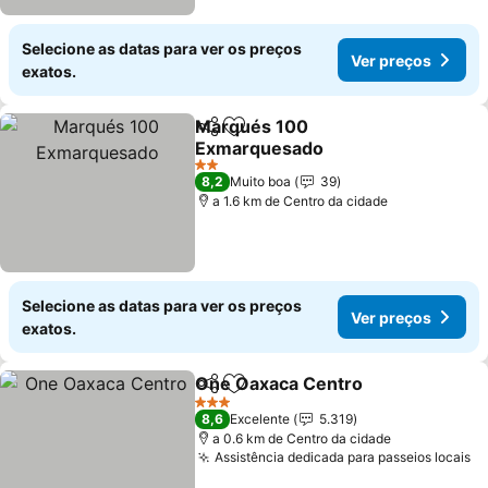
Selecione as datas para ver os preços
Ver preços
exatos.
Marqués 100
Partilhar
Adicionar aos favoritos
Exmarquesado
2 Estrelas
8,2
Muito boa
39
a 1.6 km de Centro da cidade
Selecione as datas para ver os preços
Ver preços
exatos.
One Oaxaca Centro
Partilhar
Adicionar aos favoritos
3 Estrelas
8,6
Excelente
5.319
a 0.6 km de Centro da cidade
Assistência dedicada para passeios locais