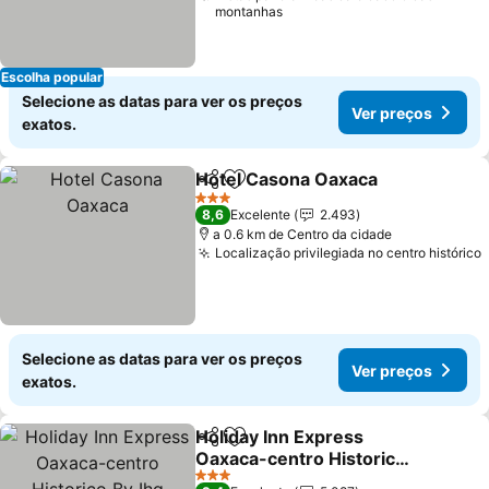
montanhas
Escolha popular
Selecione as datas para ver os preços
Ver preços
exatos.
Hotel Casona Oaxaca
Partilhar
Adicionar aos favoritos
3 Estrelas
8,6
Excelente
2.493
a 0.6 km de Centro da cidade
Localização privilegiada no centro histórico
Selecione as datas para ver os preços
Ver preços
exatos.
Holiday Inn Express
Partilhar
Adicionar aos favoritos
Oaxaca-centro Historico
By Ihg
3 Estrelas