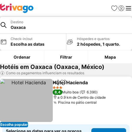
Favoritos
Iniciar
Me
Destino
Oaxaca
Check-in/out
Hóspedes e quartos
Escolha as datas
2 hóspedes, 1 quarto.
Ordenar
Filtrar
Mapa
Hotéis em Oaxaca (Oaxaca, México)
Como os pagamentos influenciam os resultados
Hotel Hacienda
Partilhar
Adicionar aos favoritos
3 Estrelas
8,4
Muito boa
6.390
a 0.9 km de Centro da cidade
Piscina no pátio central
Escolha popular
Selecione as datas para ver os preços