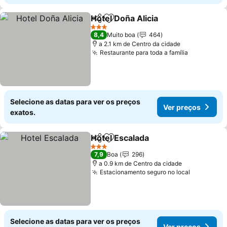
Hotel Doña Alicia
Partilhar
Adicionar aos favoritos
3 Estrelas
8,4
Muito boa
464
a 2.1 km de Centro da cidade
Restaurante para toda a família
Selecione as datas para ver os preços
Ver preços
exatos.
Hotel Escalada
Partilhar
Adicionar aos favoritos
3 Estrelas
7,9
Boa
296
a 0.9 km de Centro da cidade
Estacionamento seguro no local
Selecione as datas para ver os preços
Ver preços