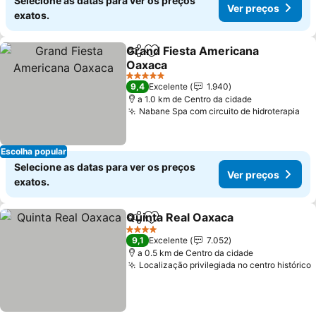
Selecione as datas para ver os preços
Ver preços
exatos.
Grand Fiesta Americana
Partilhar
Adicionar aos favoritos
Oaxaca
5 Estrelas
9,4
Excelente
1.940
a 1.0 km de Centro da cidade
Nabane Spa com circuito de hidroterapia
Escolha popular
Selecione as datas para ver os preços
Ver preços
exatos.
Quinta Real Oaxaca
Partilhar
Adicionar aos favoritos
4 Estrelas
9,1
Excelente
7.052
a 0.5 km de Centro da cidade
Localização privilegiada no centro histórico