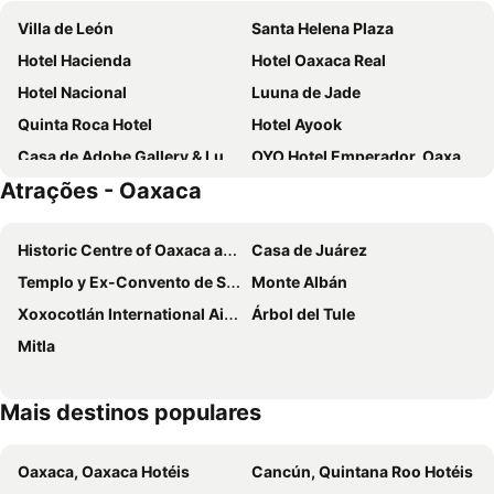
Villa de León
Santa Helena Plaza
Hotel Hacienda
Hotel Oaxaca Real
Hotel Nacional
Luuna de Jade
Quinta Roca Hotel
Hotel Ayook
Casa de Adobe Gallery & Luxury Boutique
OYO Hotel Emperador, Oaxaca
Atrações - Oaxaca
Hotel Victoria Oaxaca
Luz de Luna Nuyoo
Hotel Esperanza Oaxaca Centro
Fiesta Inn Oaxaca
Historic Centre of Oaxaca and Archaeological Site of Monte Albán
Casa de Juárez
Holiday Inn Express Oaxaca-centro Historico By Ihg
Capital O Hotel Patio Pombo
Templo y Ex-Convento de Santo Domingo de Guzmán
Monte Albán
Mision Oaxaca
Hotel Principal
Xoxocotlán International Airport
Árbol del Tule
Selina Oaxaca
Hotel Boutique Naura Centro
Mitla
Hotel San Fernando Inn
Hotel Gala Oaxaca
Un Sueño Valle de Huajes
Hotel Posada San Rafael
Mais destinos populares
Hotel Hacienda Los Laureles
Hotel Casa Antigua
Oyo Hotel Emperador1
Hotel Siglo 17
Oaxaca, Oaxaca Hotéis
Cancún, Quintana Roo Hotéis
Hotel Florida Oaxaca
Villa De Campo