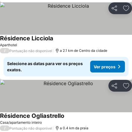
Partilhar
Ad
Résidence Licciola
Aparthotel
/
a 2.1 km de Centro da cidade
Pontuação não disponível
Selecione as datas para ver os preços
Ver preços
exatos.
Partilhar
Ad
Résidence Ogliastrello
Casa/apartamento inteiro
/
a 0.4 km da praia
Pontuação não disponível