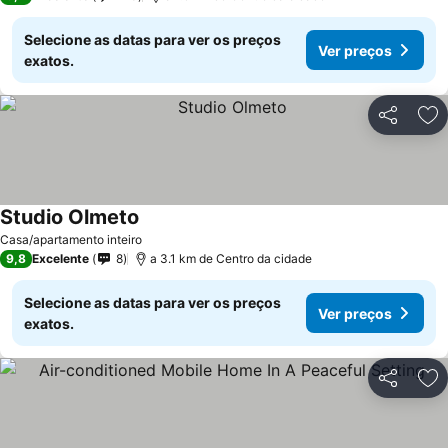
Selecione as datas para ver os preços
Ver preços
exatos.
Partilhar
Ad
Studio Olmeto
Casa/apartamento inteiro
9,8
Excelente
8
a 3.1 km de Centro da cidade
Selecione as datas para ver os preços
Ver preços
exatos.
Partilhar
Ad