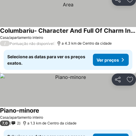
Partilhar
Ad
Columbariu- Character And Full Of Charm In Residential Area
Casa/apartamento inteiro
/
a 4.3 km de Centro da cidade
Pontuação não disponível
Selecione as datas para ver os preços
Ver preços
exatos.
Partilhar
Ad
Piano-minore
Casa/apartamento inteiro
7,0
2
a 1.3 km de Centro da cidade