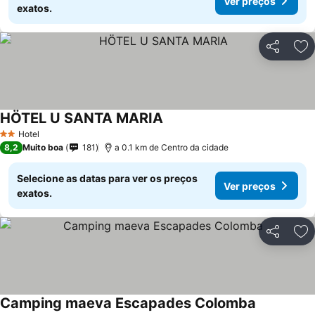
Ver preços
exatos.
Partilhar
Ad
HÖTEL U SANTA MARIA
Hotel
2 Estrelas
8,2
Muito boa
181
a 0.1 km de Centro da cidade
Selecione as datas para ver os preços
Ver preços
exatos.
Partilhar
Ad
Camping maeva Escapades Colomba