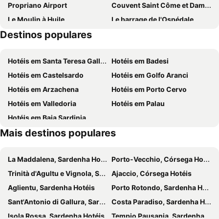
Propriano Airport
Couvent Saint Côme et Damien
Le Moulin à Huile
Le barrage de l'Ospédale
Destinos populares
Aeroporto de Ajaccio-Napoleão Bonaparte
Le Golfe d'Ajaccio
Citadel
Cathédrale d'Ajaccio
Hotéis em Santa Teresa Gallura
Hotéis em Badesi
La Marine
Circuit pédestre des falaises - Col Saint-Roch
Hotéis em Castelsardo
Hotéis em Golfo Aranci
Les Iles Sanguinaires
Musée de la Maison Bonaparte
Hotéis em Arzachena
Hotéis em Porto Cervo
Escalier du Roi d'Aragon
Hotéis em Valledoria
Hotéis em Palau
Hotéis em Baja Sardinia
Mais destinos populares
La Maddalena, Sardenha Hotéis
Porto-Vecchio, Córsega Hotéis
Trinità d'Agultu e Vignola, Sardenha Hotéis
Ajaccio, Córsega Hotéis
Aglientu, Sardenha Hotéis
Porto Rotondo, Sardenha Hotéis
Sant'Antonio di Gallura, Sardenha Hotéis
Costa Paradiso, Sardenha Hotéis
Isola Rossa, Sardenha Hotéis
Tempio Pausania, Sardenha Hotéis