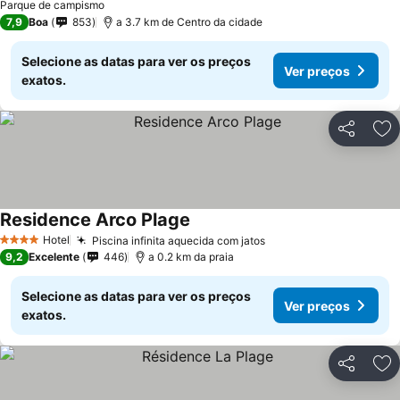
Parque de campismo
7,9
Boa
853
a 3.7 km de Centro da cidade
Selecione as datas para ver os preços
Ver preços
exatos.
Partilhar
Ad
Residence Arco Plage
Hotel
Piscina infinita aquecida com jatos
4 Estrelas
9,2
Excelente
446
a 0.2 km da praia
Selecione as datas para ver os preços
Ver preços
exatos.
Partilhar
Ad