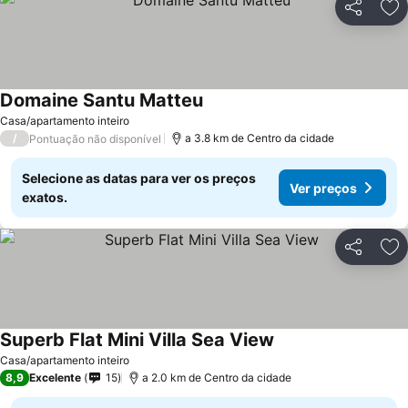
Partilhar
Ad
Domaine Santu Matteu
Casa/apartamento inteiro
/
a 3.8 km de Centro da cidade
Pontuação não disponível
Selecione as datas para ver os preços
Ver preços
exatos.
Partilhar
Ad
Superb Flat Mini Villa Sea View
Casa/apartamento inteiro
8,9
Excelente
15
a 2.0 km de Centro da cidade