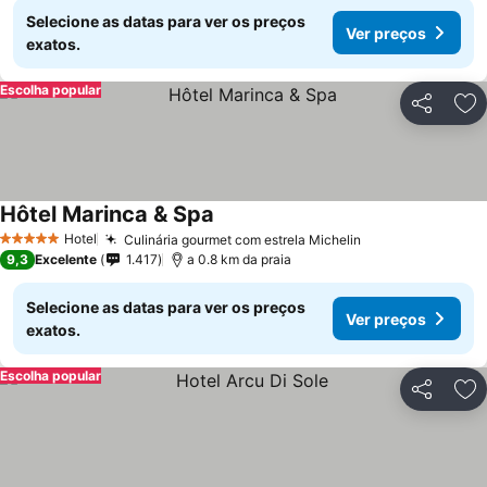
Selecione as datas para ver os preços
Ver preços
exatos.
Escolha popular
Partilhar
Ad
Hôtel Marinca & Spa
Hotel
Culinária gourmet com estrela Michelin
5 Estrelas
9,3
Excelente
1.417
a 0.8 km da praia
Selecione as datas para ver os preços
Ver preços
exatos.
Escolha popular
Partilhar
Ad