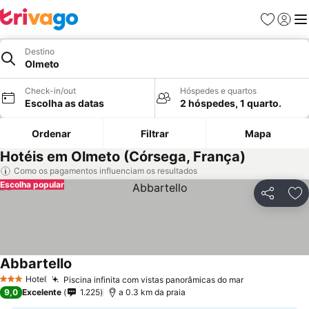
Favoritos
Iniciar
Me
Destino
Olmeto
Check-in/out
Hóspedes e quartos
Escolha as datas
2 hóspedes, 1 quarto.
Ordenar
Filtrar
Mapa
Hotéis em Olmeto (Córsega, França)
Como os pagamentos influenciam os resultados
Escolha popular
Partilhar
Ad
Abbartello
Hotel
Piscina infinita com vistas panorâmicas do mar
3 Estrelas
9,0
Excelente
1.225
a 0.3 km da praia