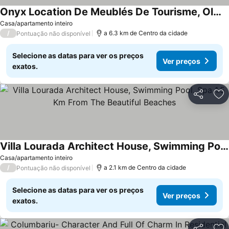
Onyx Location De Meublés De Tourisme, Olmeto
Casa/apartamento inteiro
/
a 6.3 km de Centro da cidade
Pontuação não disponível
Selecione as datas para ver os preços
Ver preços
exatos.
Partilhar
Ad
Villa Lourada Architect House, Swimming Pool, Spa 1.5 Km From The Beautiful Beaches
Casa/apartamento inteiro
/
a 2.1 km de Centro da cidade
Pontuação não disponível
Selecione as datas para ver os preços
Ver preços
exatos.