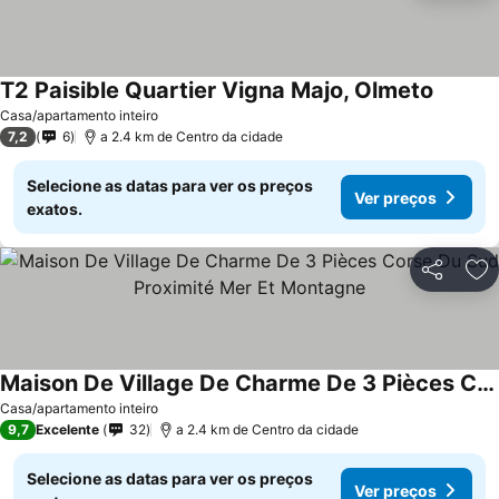
T2 Paisible Quartier Vigna Majo, Olmeto
Casa/apartamento inteiro
7,2
6
a 2.4 km de Centro da cidade
Selecione as datas para ver os preços
Ver preços
exatos.
Partilhar
Ad
Maison De Village De Charme De 3 Pièces Corse Du Sud Proximité Mer Et Montagne
Casa/apartamento inteiro
9,7
Excelente
32
a 2.4 km de Centro da cidade
Selecione as datas para ver os preços
Ver preços