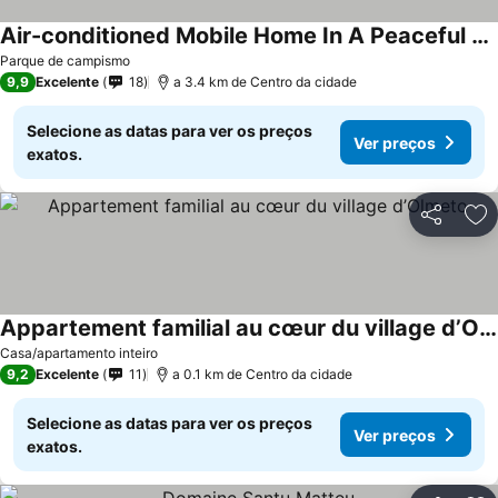
Air-conditioned Mobile Home In A Peaceful Setting
Parque de campismo
9,9
Excelente
18
a 3.4 km de Centro da cidade
Selecione as datas para ver os preços
Ver preços
exatos.
Partilhar
Ad
Appartement familial au cœur du village d’Olmeto
Casa/apartamento inteiro
9,2
Excelente
11
a 0.1 km de Centro da cidade
Selecione as datas para ver os preços
Ver preços
exatos.