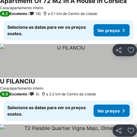
Apartment Of 72 M2 In A House In Corsica
Casa/apartamento inteiro
9,2
Excelente
18
a 0.1 km de Centro da cidade
Selecione as datas para ver os preços
Ver preços
exatos.
Partilhar
Ad
U FILANCIU
Casa/apartamento inteiro
9,0
Excelente
3
a 2.2 km de Centro da cidade
Selecione as datas para ver os preços
Ver preços
exatos.
Partilhar
Ad