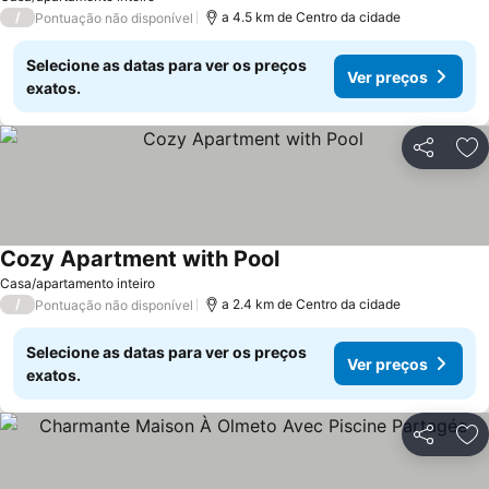
/
a 4.5 km de Centro da cidade
Pontuação não disponível
Selecione as datas para ver os preços
Ver preços
exatos.
Partilhar
Ad
Cozy Apartment with Pool
Casa/apartamento inteiro
/
a 2.4 km de Centro da cidade
Pontuação não disponível
Selecione as datas para ver os preços
Ver preços
exatos.
Partilhar
Ad