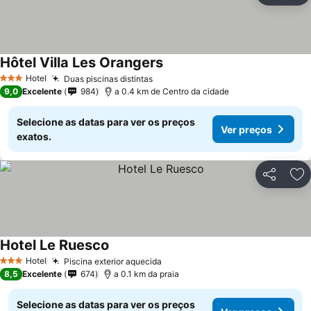
Hôtel Villa Les Orangers
Hotel
Duas piscinas distintas
3 Estrelas
9,0
Excelente
984
a 0.4 km de Centro da cidade
Selecione as datas para ver os preços
Ver preços
exatos.
Partilhar
Ad
Hotel Le Ruesco
Hotel
Piscina exterior aquecida
3 Estrelas
8,5
Excelente
674
a 0.1 km da praia
Selecione as datas para ver os preços