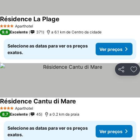
Résidence La Plage
Aparthotel
4 Estrelas
9,6
Excelente
371
a 6.1 km de Centro da cidade
Selecione as datas para ver os preços
Ver preços
exatos.
Partilhar
Ad
Résidence Cantu di Mare
Aparthotel
4 Estrelas
8,7
Excelente
45
a 0.2 km da praia
Selecione as datas para ver os preços
Ver preços
exatos.