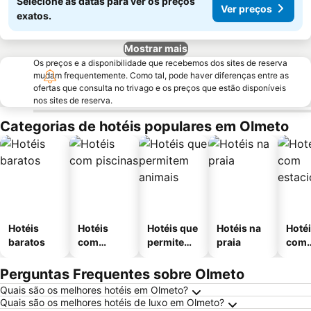
Selecione as datas para ver os preços
Ver preços
exatos.
Mostrar mais
Os preços e a disponibilidade que recebemos dos sites de reserva
mudam frequentemente. Como tal, pode haver diferenças entre as
ofertas que consulta no trivago e os preços que estão disponíveis
nos sites de reserva.
Categorias de hotéis populares em Olmeto
Hotéis
Hotéis
Hotéis que
Hotéis na
Hoté
baratos
com
permitem
praia
com
piscinas
animais
esta
ment
Perguntas Frequentes sobre Olmeto
Quais são os melhores hotéis em Olmeto?
Quais são os melhores hotéis de luxo em Olmeto?