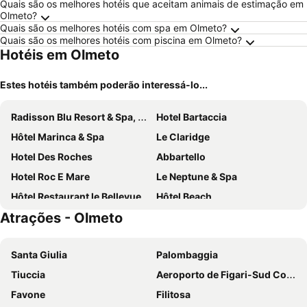
Quais são os melhores hotéis que aceitam animais de estimação em
Olmeto?
Quais são os melhores hotéis com spa em Olmeto?
Quais são os melhores hotéis com piscina em Olmeto?
Hotéis em Olmeto
Estes hotéis também poderão interessá-lo...
Radisson Blu Resort & Spa, Ajaccio Bay
Hotel Bartaccia
Hôtel Marinca & Spa
Le Claridge
Hotel Des Roches
Abbartello
Hotel Roc E Mare
Le Neptune & Spa
Hôtel Restaurant le Bellevue
Hôtel Beach
Atrações - Olmeto
Hotel Les Eucalyptus
Auberge Kallisté - Eco Label
Le Golfe
Hôtel Résidence de standing Casa Pian d'Olmo
Santa Giulia
Palombaggia
Hotel Restaurant de la Poste
Auberge du col saint Georges
Tiuccia
Aeroporto de Figari-Sud Corse
Auberge U n'Antru Versu
Favone
Filitosa