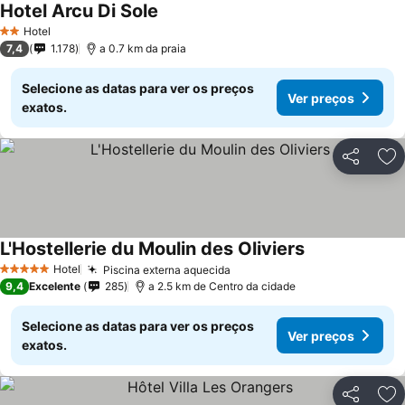
Hotel Arcu Di Sole
Hotel
2 Estrelas
7,4
1.178
a 0.7 km da praia
Selecione as datas para ver os preços
Ver preços
exatos.
Partilhar
Ad
L'Hostellerie du Moulin des Oliviers
Hotel
Piscina externa aquecida
5 Estrelas
9,4
Excelente
285
a 2.5 km de Centro da cidade
Selecione as datas para ver os preços
Ver preços
exatos.
Partilhar
Ad