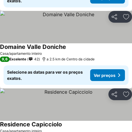
exatos.
Partilhar
Ad
Domaine Valle Doniche
Casa/apartamento inteiro
9,6
Excelente
42
a 2.5 km de Centro da cidade
Selecione as datas para ver os preços
Ver preços
exatos.
Partilhar
Ad
Residence Capicciolo
Casa/apartamento inteiro