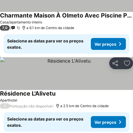
Charmante Maison À Olmeto Avec Piscine Partagée
Casa/apartamento inteiro
7,0
1
a 6.1 km de Centro da cidade
Selecione as datas para ver os preços
Ver preços
exatos.
Partilhar
Ad
Résidence L'Alivetu
Aparthotel
/
a 2.5 km de Centro da cidade
Pontuação não disponível
Selecione as datas para ver os preços
Ver preços
exatos.