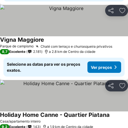
Partilhar
Ad
Vigna Maggiore
Parque de campismo
Chalé com terraço e churrasqueira privativos
8,7
Excelente
2.181
a 2.8 km de Centro da cidade
Selecione as datas para ver os preços
Ver preços
exatos.
Partilhar
Ad
Holiday Home Canne - Quartier Piatana
Casa/apartamento inteiro
9,2
Excelente
143
a 1.9 km de Centro da cidade