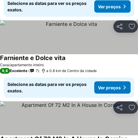
Selecione as datas para ver os preços
Ver preços
exatos.
Partilhar
Ad
Farniente e Dolce vita
Casa/apartamento inteiro
9,6
Excelente
7
a 0.8 km de Centro da cidade
Selecione as datas para ver os preços
Ver preços
exatos.
Partilhar
Ad