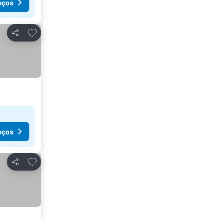
eços
Adicionar aos favoritos
Partilhar
eços
Adicionar aos favoritos
Partilhar