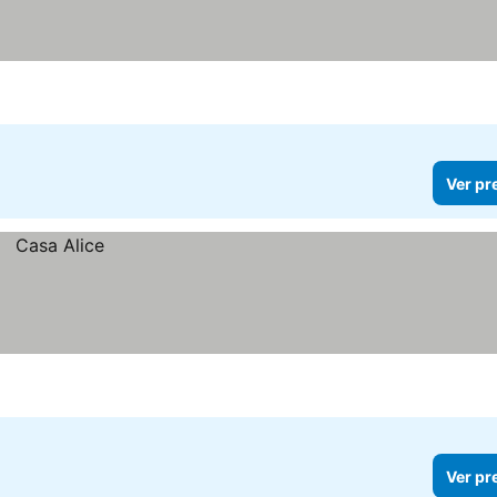
Ver pr
Ver pr