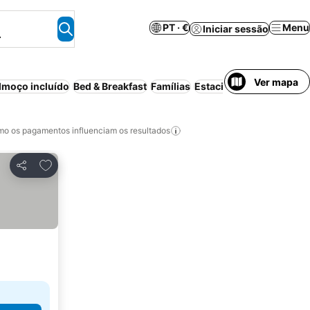
PT · €
Menu
Iniciar sessão
.
Ver mapa
moço incluído
Bed & Breakfast
Famílias
Estacionamento
o os pagamentos influenciam os resultados
Adicionar aos favoritos
Partilhar