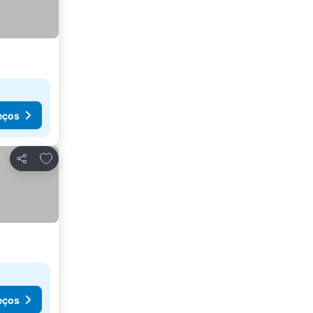
eços
Adicionar aos favoritos
Partilhar
eços