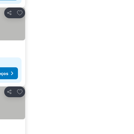
Adicionar aos favoritos
Partilhar
eços
Adicionar aos favoritos
Partilhar