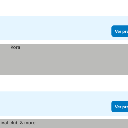
Ver pr
Ver pr