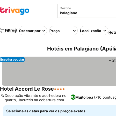
Destino
Filtros
Ordenar por
Preço
Localização
Hot
Hotéis em Palagiano (Apúlia,
Escolha popular
Hotel Accord Le Rose
4 Estrelas
Decoração vibrante e acolhedora no
Muito boa
(710 pontua
8,1
quarto, Jacuzzis na cobertura com
solário
Selecione as datas para ver os preços exatos.