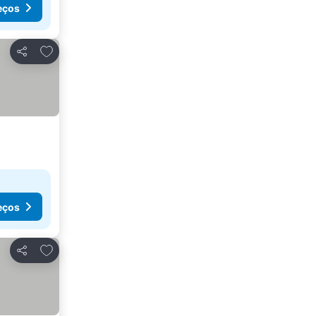
eços
Adicionar aos favoritos
Partilhar
eços
Adicionar aos favoritos
Partilhar