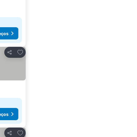
eços
Adicionar aos favoritos
Partilhar
eços
Adicionar aos favoritos
Partilhar