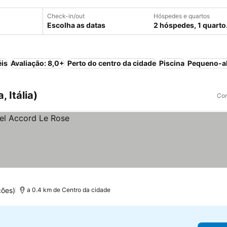
Check-in/out
Hóspedes e quartos
Escolha as datas
2 hóspedes, 1 quarto
éis
Avaliação: 8,0+
Perto do centro da cidade
Piscina
Pequeno-al
 Itália)
Com
ções)
a 0.4 km de Centro da cidade