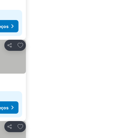
eços
Adicionar aos favoritos
Partilhar
eços
Adicionar aos favoritos
Partilhar