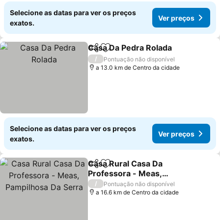
Selecione as datas para ver os preços
Ver preços
exatos.
Casa Da Pedra Rolada
Partilhar
Adicionar aos favoritos
/
Pontuação não disponível
a 13.0 km de Centro da cidade
Selecione as datas para ver os preços
Ver preços
exatos.
Casa Rural Casa Da
Partilhar
Adicionar aos favoritos
Professora - Meas,
Pampilhosa Da Serra
/
Pontuação não disponível
a 16.6 km de Centro da cidade