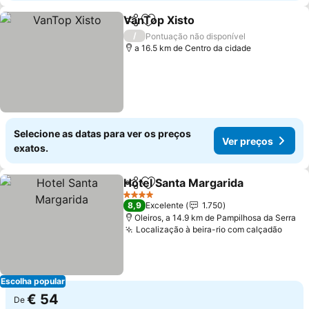
VanTop Xisto
Partilhar
Adicionar aos favoritos
/
Pontuação não disponível
a 16.5 km de Centro da cidade
Selecione as datas para ver os preços
Ver preços
exatos.
Hotel Santa Margarida
Partilhar
Adicionar aos favoritos
4 Estrelas
8,9
Excelente
1.750
Oleiros, a 14.9 km de Pampilhosa da Serra
Localização à beira-rio com calçadão
Escolha popular
€ 54
De