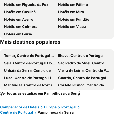
Hotéis em Figueira da Foz
Hotéis em Fátima
Praia Fluvial da Peneda
Praia Fluvial do Mosteiro
Hotéis em Covilhã
Hotéis em Mira
Estádio Cidade de Coimbra
Fluvial de Avô
Hotéis em Aveiro
Hotéis em Fundão
Praia Fluvial da Zaboeira
Praia Fluvial de Aldeia Ana de Aviz
Hotéis em Coimbra
Hotéis em Viseu
Piscina Flutuante da Barragem do Cabril
Largo Francisco Inácio Dias Nogueira ou Largo do Pombal
Hotéis em Leiria
Fraga da Pena
Cascata Pedra da Ferida
Mais destinos populares
Praia Fluvial do Troviscal
Barragem do Cabril
Praia Fluvial do Poço de Corga
Estádio Universitário de Coimbra
Tomar, Centro de Portugal Hotéis
Ílhavo, Centro de Portugal Hotéis
Mata Nacional de Vale de Canas
Buracas do Casmilo
Seia, Centro de Portugal Hotéis
São Pedro de Moel, Centro de Portugal Hotéis
Piscina de Celas
Fonte Nova
Unhais da Serra, Centro de Portugal Hotéis
Vieira de Leiria, Centro de Portugal Hotéis
Luso, Centro de Portugal Hotéis
Guarda, Centro de Portugal Hotéis
Manteigas, Centro de Portugal Hotéis
Castelo Branco, Centro de Portugal Hotéis
Marinha Grande, Centro de Portugal Hotéis
Mortágua, Centro de Portugal Hotéis
Ver todas as estadias em Pampilhosa da Serra
Lousã, Centro de Portugal Hotéis
Curia, Centro de Portugal Hotéis
Comparador de Hotéis
Europa
Portugal
Pedrógão Grande, Centro de Portugal Hotéis
Águeda, Centro de Portugal Hotéis
Centro de Portugal
Pampilhosa da Serra