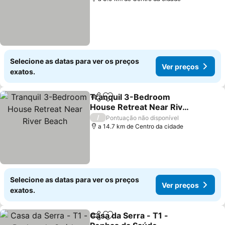
Selecione as datas para ver os preços
Ver preços
exatos.
Tranquil 3-Bedroom
Partilhar
Adicionar aos favoritos
House Retreat Near River
Beach
/
Pontuação não disponível
a 14.7 km de Centro da cidade
Selecione as datas para ver os preços
Ver preços
exatos.
Casa da Serra - T1 -
Partilhar
Adicionar aos favoritos