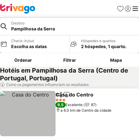
Favoritos
Iniciar
Me
Destino
Pampilhosa da Serra
Check-in/out
Hóspedes e quartos
Escolha as datas
2 hóspedes, 1 quarto.
Ordenar
Filtrar
Mapa
Hotéis em Pampilhosa da Serra (Centro de
Portugal, Portugal)
Como os pagamentos influenciam os resultados
Casa do Centro
Partilhar
Adicionar aos favoritos
3 Estrelas
9,5
Excelente
87
a 6.0 km de Centro da cidade