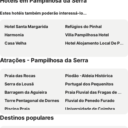
Hotéis em Pampilhosa da Serra
Estes hotéis também poderão interessá-lo...
Hotel Santa Margarida
Refúgios do Pinhal
Harmonia
Villa Pampilhosa Hotel
Casa Velha
Hotel Alojamento Local De Pardieiros
Atrações - Pampilhosa da Serra
Praia das Rocas
Piodão -Aldeia Histórica
Serra da Lousã
Portugal dos Pequenitos
Barragem da Aguieira
Praia Fluvial das Fragas de S. Simão
Torre Pentagonal de Dornes
Fluvial do Penedo Furado
Piscina Praia
Universidade de Coimbra
Destinos populares
Praia Fluvial de Fernandaires
Aldeia Histórica de Castelo Novo
Baixa de Coimbra
Praia Fluvial Pego das Cancelas