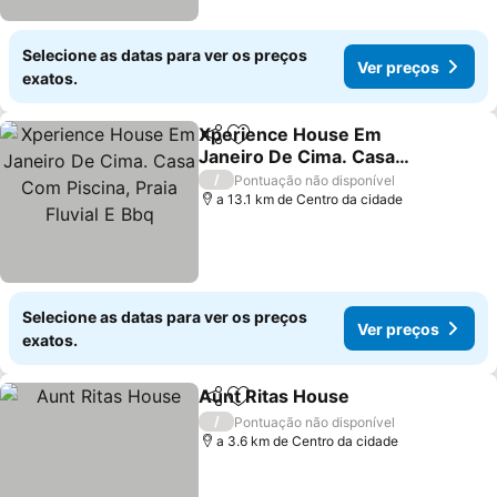
Selecione as datas para ver os preços
Ver preços
exatos.
Xperience House Em
Partilhar
Adicionar aos favoritos
Janeiro De Cima. Casa
Com Piscina, Praia Fluvial
/
Pontuação não disponível
E Bbq
a 13.1 km de Centro da cidade
Selecione as datas para ver os preços
Ver preços
exatos.
Aunt Ritas House
Partilhar
Adicionar aos favoritos
/
Pontuação não disponível
a 3.6 km de Centro da cidade