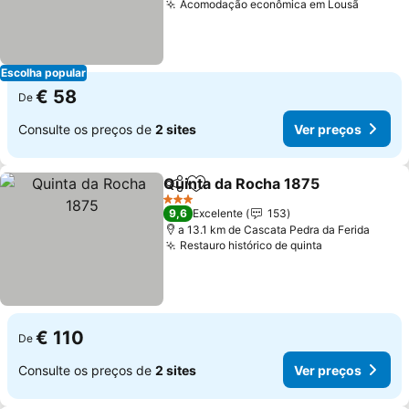
Acomodação econômica em Lousã
Ver pr
Escolha popular
€ 58
De
Consulte os preços de
2 sites
Ver preços
Quinta da Rocha 1875
Partilhar
Adicionar aos favoritos
Ver 
3 Estrelas
9,6
Excelente
153
a 13.1 km de Cascata Pedra da Ferida
Restauro histórico de quinta
Ver preços
€ 110
De
Consulte os preços de
2 sites
Ver preços