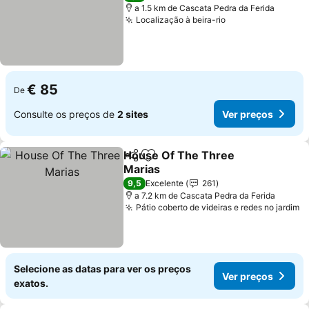
a 1.5 km de Cascata Pedra da Ferida
Localização à beira-rio
Ver preços
€ 85
De
Consulte os preços de
2 sites
Ver preços
House Of The Three
Partilhar
Adicionar aos favoritos
Marias
Ver preços
9,5
Excelente
261
a 7.2 km de Cascata Pedra da Ferida
Pátio coberto de videiras e redes no jardim
V
Selecione as datas para ver os preços
Ver preços
exatos.