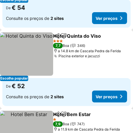
€ 54
De
Consulte os preços de
2 sites
Ver preços
Hotel Quinta do Viso
Partilhar
Adicionar aos favoritos
Ver p
3 Estrelas
7,7
Boa
346
a 14.8 km de Cascata Pedra da Ferida
Piscina exterior e jacuzzi
Ver preços
Escolha popular
€ 52
De
Consulte os preços de
2 sites
Ver preços
Hotel Bem Estar
Partilhar
Adicionar aos favoritos
Ver preço
1 Estrelas
7,9
Boa
747
a 11.9 km de Cascata Pedra da Ferida