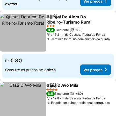
Ver preços
exatos.
Quintal De Alem Do
Partilhar
Adicionar aos favoritos
Ribeiro-Turismo Rural
Ver preços
3 Estrelas
9,4
Excelente
588
a 15.8 km de Cascata Pedra da Ferida
Jardim à beira-rio com animais da quinta
Ver
€ 80
De
Consulte os preços de
2 sites
Ver preços
Casa D'Avó Mila
Partilhar
Adicionar aos favoritos
Ver preços
4 Estrelas
8,5
Excelente
480
a 19.8 km de Cascata Pedra da Ferida
Estadia em quinta tradicional portuguesa
Ver