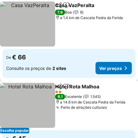
Casa VazPeralta
Partilhar
Adicionar aos favoritos
Ver preço
7,6
Boa
8
a 1.4 km de Cascata Pedra da Ferida
€ 66
De
Consulte os preços de
2 sites
Ver preços
Hotel Rota Malhoa
Partilhar
Adicionar aos favoritos
Ver pre
2 Estrelas
9,1
Excelente
1.545
a 14.6 km de Cascata Pedra da Ferida
Perto de atrações culturais
Ver preços
Escolha popular