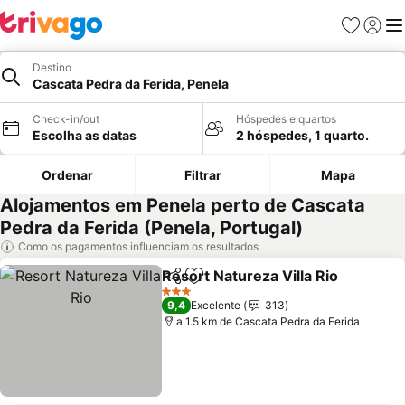
Favoritos
Iniciar
Me
Destino
Cascata Pedra da Ferida, Penela
Check-in/out
Hóspedes e quartos
Escolha as datas
2 hóspedes, 1 quarto.
Ordenar
Filtrar
Mapa
Alojamentos em Penela perto de Cascata
Pedra da Ferida (Penela, Portugal)
Como os pagamentos influenciam os resultados
Resort Natureza Villa Rio
Partilhar
Adicionar aos favoritos
V
3 Estrelas
9,4
Excelente
313
a 1.5 km de Cascata Pedra da Ferida