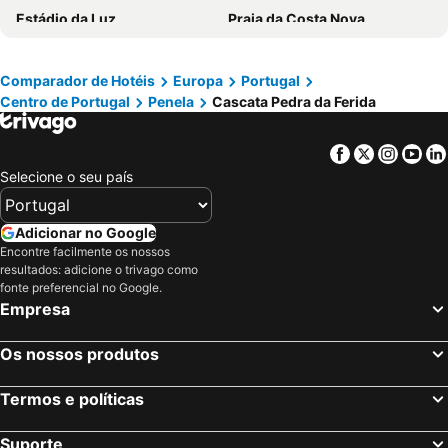
Estádio da Luz
Praia da Costa Nova
Uxa Paraiso
Europa
Baleal
Portinho da Arrábida
Pedras Salgadas
Pena Aventura Park
Comparador de Hotéis
Europa
Portugal
Centro de Portugal
Penela
Cascata Pedra da Ferida
Da Barra
Praia de Buarcos
Piodão -Aldeia Histórica
Praia de Pedrogão
Facebook
Twitter
Insta
Yo
Mariparque
Praia da Consolação
Selecione o seu país
Praia da Comporta
MEO Arena
Parque das Nações
Jardim Zoológico de Lisboa
Adicionar no Google
Praia de Vieira
Basílica de Nossa Senhora do Rosário de Fátima
Encontre facilmente os nossos
resultados: adicione o trivago como
Ofir
Alto Douro Vinhateiro
fonte preferencial no Google.
Empresa
Praia de Quiaios
Porto Campanhã
Pavilhão Atlântico
Termas de São Pedro do Sul
Os nossos produtos
Passeio Marítimo de Algés
Benfica
Praias de Santa Cruz
Baixa de Lisboa
Termos e políticas
Estádio do Dragão
Parque Eduardo VII
Suporte