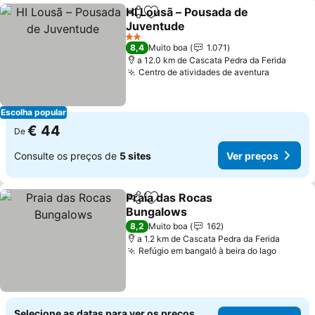
HI Lousã – Pousada de
Partilhar
Adicionar aos favoritos
Juventude
Ver preços
2 Estrelas
8,4
Muito boa
1.071
a 12.0 km de Cascata Pedra da Ferida
Centro de atividades de aventura
Ver preç
Escolha popular
€ 44
De
Consulte os preços de
5 sites
Ver preços
Praia das Rocas
Partilhar
Adicionar aos favoritos
Bungalows
Ver preços
8,2
Muito boa
162
a 1.2 km de Cascata Pedra da Ferida
Refúgio em bangalô à beira do lago
Ver pr
Selecione as datas para ver os preços