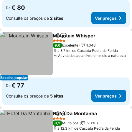
€ 80
De
Consulte os preços de
2 sites
Ver preços
Mountain Whisper
Partilhar
Adicionar aos favoritos
Ver pre
4 Estrelas
9,6
Excelente
1.046
a 8.7 km de Cascata Pedra da Ferida
Atividades ao ar livre em meio à natureza
Ve
Escolha popular
€ 77
De
Consulte os preços de
5 sites
Ver preços
Hotel Da Montanha
Partilhar
Adicionar aos favoritos
Ver pr
4 Estrelas
8,2
Muito boa
5.030
a 12.3 km de Cascata Pedra da Ferida