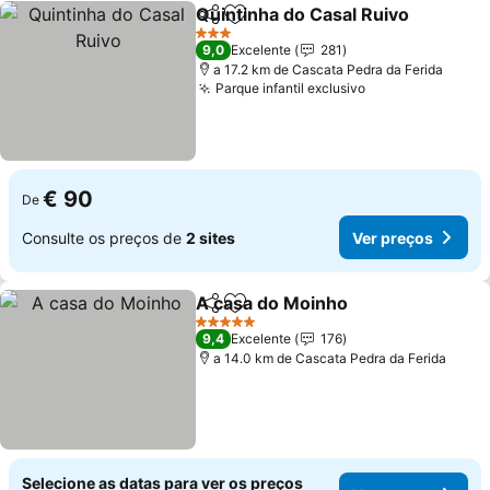
Quintinha do Casal Ruivo
Partilhar
Adicionar aos favoritos
V
3 Estrelas
9,0
Excelente
281
a 17.2 km de Cascata Pedra da Ferida
Parque infantil exclusivo
Ver preços
€ 90
De
Consulte os preços de
2 sites
Ver preços
A casa do Moinho
Partilhar
Adicionar aos favoritos
Ver preç
5 Estrelas
9,4
Excelente
176
a 14.0 km de Cascata Pedra da Ferida
Selecione as datas para ver os preços