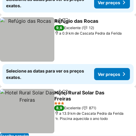
Ver preços
exatos.
Refúgio das Rocas
Partilhar
Adicionar aos favoritos
Ver pre
9,6
Excelente
12
a 0.9 km de Cascata Pedra da Ferida
Selecione as datas para ver os preços
Ver preços
exatos.
Hotel Rural Solar Das
Partilhar
Adicionar aos favoritos
Freiras
Ver preços
3 Estrelas
8,9
Excelente
871
a 13.9 km de Cascata Pedra da Ferida
Piscina aquecida o ano todo
Ver preços
Escolha popular