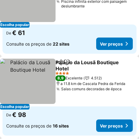
Piscina infinita exterior com paisagem
deslumbrante
Escolha popular
€ 61
De
Consulte os preços de
22 sites
Ver preços
Palácio da Lousã Boutique
Partilhar
Adicionar aos favoritos
Hotel
Ver preços
4 Estrelas
8,9
Excelente
4.512
a 11.8 km de Cascata Pedra da Ferida
Salas comuns decoradas de época
Ver pr
Escolha popular
€ 98
De
Consulte os preços de
16 sites
Ver preços