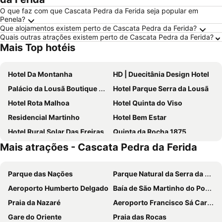
O que faz com que Cascata Pedra da Ferida seja popular em
Penela?
Que alojamentos existem perto de Cascata Pedra da Ferida?
Quais outras atrações existem perto de Cascata Pedra da Ferida?
Mais Top hotéis
Hotel Da Montanha
HD | Duecitânia Design Hotel
Palácio da Lousã Boutique Hotel
Hotel Parque Serra da Lousã
Hotel Rota Malhoa
Hotel Quinta do Viso
Residencial Martinho
Hotel Bem Estar
Hotel Rural Solar Das Freiras
Quinta da Rocha 1875
Mais atrações - Cascata Pedra da Ferida
Casa D'Avó Mila
Lousã Varandas House
Quintinha do Casal Ruivo
Hotel Lagar do Lago
Parque das Nações
Parque Natural da Serra da Estrela
Serpins Estação Al
Quintal De Alem Do Ribeiro-Turismo Rural
Aeroporto Humberto Delgado
Baía de São Martinho do Porto
Quinta Dona Iria
Quinta De S. Luis - Valada
Praia da Nazaré
Aeroporto Francisco Sá Carneiro
Harmonia
Casa Sandra - Apartamento Mariana
Gare do Oriente
Praia das Rocas
Casa Sandra - Apartamento Carlota
Villa Isaura