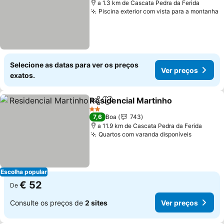
a 1.3 km de Cascata Pedra da Ferida
Piscina exterior com vista para a montanha
V
Selecione as datas para ver os preços
Ver preços
exatos.
Residencial Martinho
Partilhar
Adicionar aos favoritos
Ver 
2 Estrelas
7,6
Boa
743
a 11.9 km de Cascata Pedra da Ferida
Quartos com varanda disponíveis
Ver preç
Escolha popular
€ 52
De
Consulte os preços de
2 sites
Ver preços