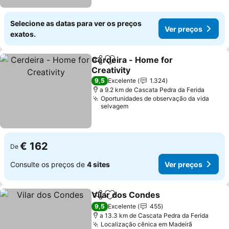
Selecione as datas para ver os preços
Ver preços
exatos.
Cerdeira - Home for
Partilhar
Adicionar aos favoritos
Creativity
Ver preços
9,5
Excelente
1.324
a 9.2 km de Cascata Pedra da Ferida
Oportunidades de observação da vida
selvagem
€ 162
De
Consulte os preços de
4 sites
Ver preços
Vilar dos Condes
Partilhar
Adicionar aos favoritos
Ver preç
9,5
Excelente
455
a 13.3 km de Cascata Pedra da Ferida
Localização cênica em Madeirã
Ver preç