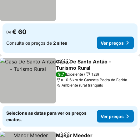
€ 60
De
Consulte os preços de
2 sites
Ver preços
Casa De Santo Antão -
Partilhar
Adicionar aos favoritos
Turismo Rural
Ver preços
9,7
Excelente
128
a 10.6 km de Cascata Pedra da Ferida
Ambiente rural tranquilo
Ver preços
Selecione as datas para ver os preços
Ver preços
exatos.
Manor Meeder
Partilhar
Adicionar aos favoritos
Ver preços