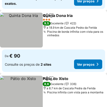
Ver preços
exatos.
Quinta Dona Iria
Partilhar
Adicionar aos favoritos
Ver preço
3 Estrelas
9,5
Excelente
422
a 18.9 km de Cascata Pedra da Ferida
Piscina de borda infinita com vista para os
vinhedos
€ 90
De
Consulte os preços de
2 sites
Ver preços
Pátio do Xisto
Partilhar
Adicionar aos favoritos
Ver preços
8,6
Excelente
336
a 8.7 km de Cascata Pedra da Ferida
Piscina infinita com vista para a montanha
V