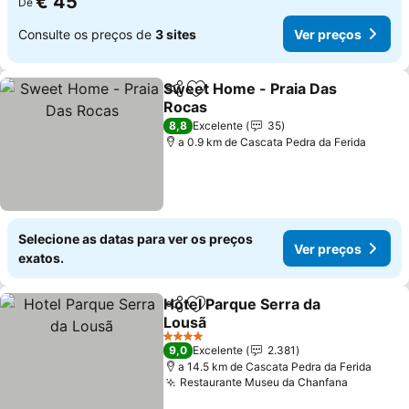
€ 45
De
Consulte os preços de
3 sites
Ver preços
Sweet Home - Praia Das
Partilhar
Adicionar aos favoritos
Rocas
Ver preços
8,8
Excelente
35
a 0.9 km de Cascata Pedra da Ferida
Selecione as datas para ver os preços
Ver preços
exatos.
Hotel Parque Serra da
Partilhar
Adicionar aos favoritos
Lousã
Ver preços
4 Estrelas
9,0
Excelente
2.381
a 14.5 km de Cascata Pedra da Ferida
Restaurante Museu da Chanfana
Ver preç