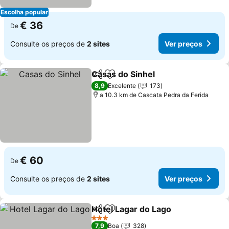
Escolha popular
€ 36
De
Consulte os preços de
2 sites
Ver preços
Casas do Sinhel
Partilhar
Adicionar aos favoritos
Ver preço
8,9
Excelente
173
a 10.3 km de Cascata Pedra da Ferida
€ 60
De
Consulte os preços de
2 sites
Ver preços
Hotel Lagar do Lago
Partilhar
Adicionar aos favoritos
Ver pr
3 Estrelas
7,9
Boa
328