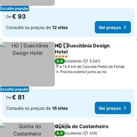
Escolha popular
€ 93
De
Consulte os preços de
12 sites
Ver preços
HD | Duecitânia Design
Partilhar
Adicionar aos favoritos
Hotel
Ver preços
4 Estrelas
8,9
Excelente
5.541
a 15.4 km de Cascata Pedra da Ferida
Piscina exterior junto ao rio
Ver preços
Escolha popular
€ 81
De
Consulte os preços de
16 sites
Ver preços
Quinta do Castanheiro
Partilhar
Adicionar aos favoritos
Ver
9,0
Excelente
516