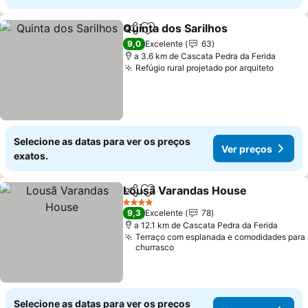
Quinta dos Sarilhos
Partilhar
Adicionar aos favoritos
Ver pr
9,0
Excelente
63
a 3.6 km de Cascata Pedra da Ferida
Refúgio rural projetado por arquiteto
Ver pr
Selecione as datas para ver os preços
Ver preços
exatos.
Lousã Varandas House
Partilhar
Adicionar aos favoritos
Ver
4 Estrelas
9,3
Excelente
78
a 12.1 km de Cascata Pedra da Ferida
Terraço com esplanada e comodidades para
churrasco
Selecione as datas para ver os preços