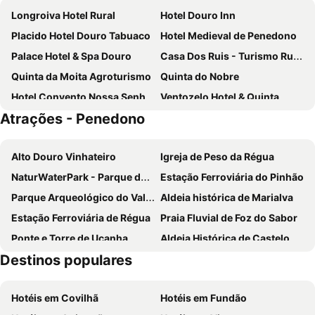
Longroiva Hotel Rural
Hotel Douro Inn
Placido Hotel Douro Tabuaco
Hotel Medieval de Penedono
Palace Hotel & Spa Douro
Casa Dos Ruis - Turismo Rural
Quinta da Moita Agroturismo
Quinta do Nobre
Hotel Convento Nossa Senhora do Carmo
Ventozelo Hotel & Quinta
Atrações - Penedono
Casas de Campo da Barroca
Aquénio do Ouriço
Casas da Vinha - Vineadouro Wine Hotel
Casa Do Terrenho
Alto Douro Vinhateiro
Igreja de Peso da Régua
Hotel Verdeal
Casas Do Cruzeiro
NaturWaterPark - Parque de Diversões do Douro
Estação Ferroviária do Pinhão
Hotel Do Vale
Parque Arqueológico do Vale do Coa
Aldeia histórica de Marialva
Estação Ferroviária de Régua
Praia Fluvial de Foz do Sabor
Ponte e Torre de Ucanha
Aldeia Histórica de Castelo Rodrigo
Destinos populares
Castelo de Lamego
Aldeia Histórica de Trancoso
Praia Fluvial da Folgosa
Solar do Vinho do Porto
Hotéis em Covilhã
Hotéis em Fundão
Praia Fluvial de Fornelos
Praia de Cepães