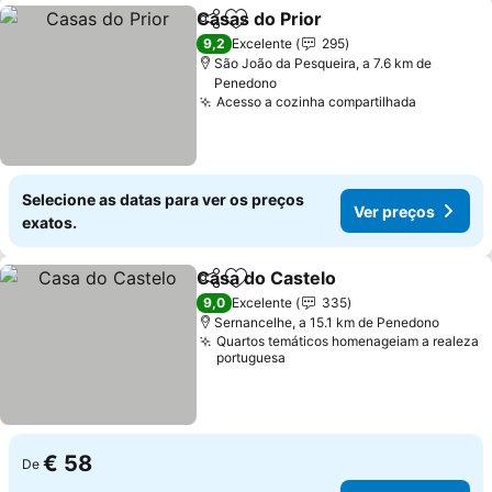
Casas do Prior
Partilhar
Adicionar aos favoritos
9,2
Excelente
295
São João da Pesqueira, a 7.6 km de
Penedono
Acesso a cozinha compartilhada
Selecione as datas para ver os preços
Ver preços
exatos.
Casa do Castelo
Partilhar
Adicionar aos favoritos
9,0
Excelente
335
Sernancelhe, a 15.1 km de Penedono
Quartos temáticos homenageiam a realeza
portuguesa
€ 58
De