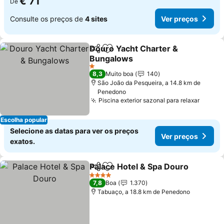
€ 71
De
Consulte os preços de
4 sites
Ver preços
Douro Yacht Charter &
Partilhar
Adicionar aos favoritos
Bungalows
1 Estrelas
8,3
Muito boa
140
São João da Pesqueira, a 14.8 km de
Penedono
Piscina exterior sazonal para relaxar
Escolha popular
Selecione as datas para ver os preços
Ver preços
exatos.
Palace Hotel & Spa Douro
Partilhar
Adicionar aos favoritos
4 Estrelas
7,8
Boa
1.370
Tabuaço, a 18.8 km de Penedono