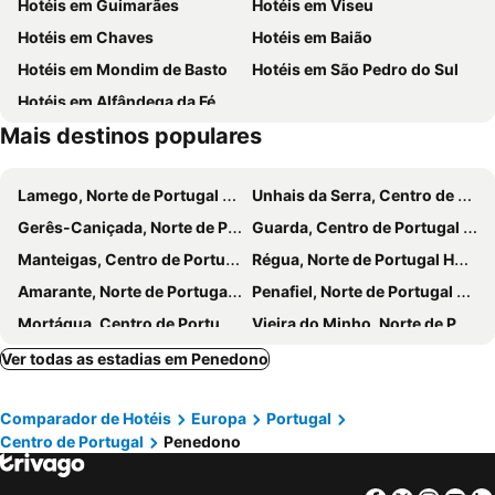
Hotéis em Guimarães
Hotéis em Viseu
Caldas de Carlão
Aeródromo de Vila Real
Hotéis em Chaves
Hotéis em Baião
Dolce Vita Douro
Miradouro de São Leonardo da Galafura
Hotéis em Mondim de Basto
Hotéis em São Pedro do Sul
Igreja de São Paulo ou Capela Nova
Hotéis em Alfândega da Fé
Mais destinos populares
Lamego, Norte de Portugal Hotéis
Unhais da Serra, Centro de Portugal Hotéis
Gerês-Caniçada, Norte de Portugal Hotéis
Guarda, Centro de Portugal Hotéis
Manteigas, Centro de Portugal Hotéis
Régua, Norte de Portugal Hotéis
Amarante, Norte de Portugal Hotéis
Penafiel, Norte de Portugal Hotéis
Mortágua, Centro de Portugal Hotéis
Vieira do Minho, Norte de Portugal Hotéis
Vila Real, Norte de Portugal Hotéis
Vila Pouca de Aguiar, Norte de Portugal Hotéis
Ver todas as estadias em Penedono
Celorico de Basto, Norte de Portugal Hotéis
Boticas, Norte de Portugal Hotéis
Comparador de Hotéis
Europa
Portugal
Arouca, Centro de Portugal Hotéis
Vidago, Norte de Portugal Hotéis
Centro de Portugal
Penedono
Santa Maria da Feira, Centro de Portugal Hotéis
São João da Madeira, Norte de Portugal Hotéis
Nelas, Centro de Portugal Hotéis
Oliveira do Hospital, Centro de Portugal Hotéis