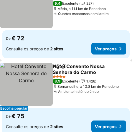
4 Estrelas
9,4
Excelente
227
Mêda, a 11.1 km de Penedono
Quartos espaçosos com lareira
€ 72
De
Consulte os preços de
2 sites
Ver preços
Hotel Convento Nossa
Partilhar
Adicionar aos favoritos
Senhora do Carmo
4 Estrelas
8,9
Excelente
1.428
Sernancelhe, a 13.8 km de Penedono
Ambiente histórico único
Escolha popular
€ 75
De
Consulte os preços de
2 sites
Ver preços