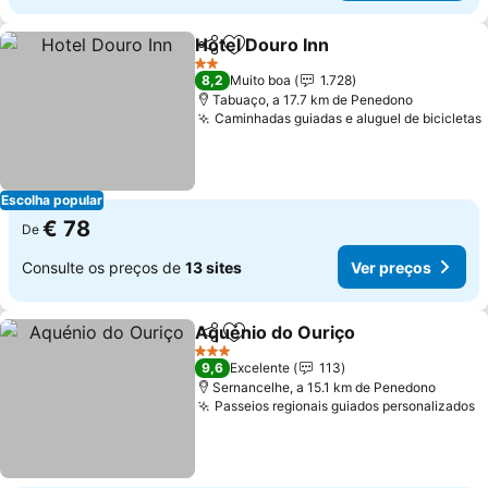
Hotel Douro Inn
Partilhar
Adicionar aos favoritos
2 Estrelas
8,2
Muito boa
1.728
Tabuaço, a 17.7 km de Penedono
Caminhadas guiadas e aluguel de bicicletas
Escolha popular
€ 78
De
Consulte os preços de
13 sites
Ver preços
Aquénio do Ouriço
Partilhar
Adicionar aos favoritos
3 Estrelas
9,6
Excelente
113
Sernancelhe, a 15.1 km de Penedono
Passeios regionais guiados personalizados