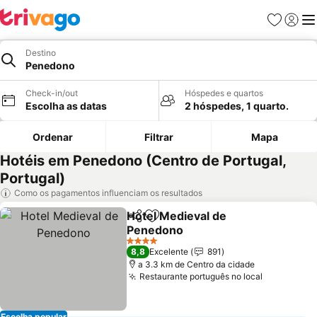
Favoritos
Iniciar
Me
Destino
Penedono
Check-in/out
Hóspedes e quartos
Escolha as datas
2 hóspedes, 1 quarto.
Ordenar
Filtrar
Mapa
Hotéis em Penedono (Centro de Portugal,
Portugal)
Como os pagamentos influenciam os resultados
Hotel Medieval de
Partilhar
Adicionar aos favoritos
Penedono
4 Estrelas
8,8
Excelente
891
a 3.3 km de Centro da cidade
Restaurante português no local
Escolha popular