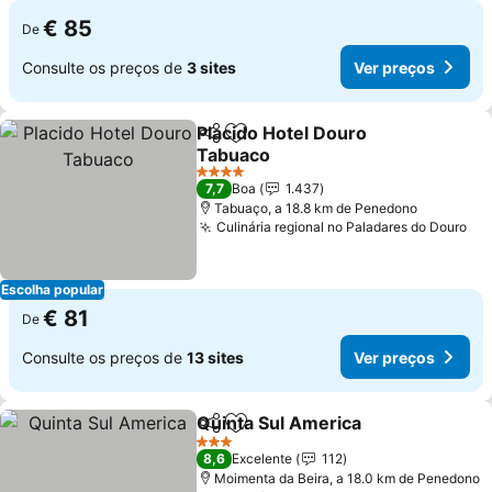
€ 85
De
Consulte os preços de
3 sites
Ver preços
Placido Hotel Douro
Partilhar
Adicionar aos favoritos
Tabuaco
4 Estrelas
7,7
Boa
1.437
Tabuaço, a 18.8 km de Penedono
Culinária regional no Paladares do Douro
Escolha popular
€ 81
De
Consulte os preços de
13 sites
Ver preços
Quinta Sul America
Partilhar
Adicionar aos favoritos
3 Estrelas
8,6
Excelente
112
Moimenta da Beira, a 18.0 km de Penedono