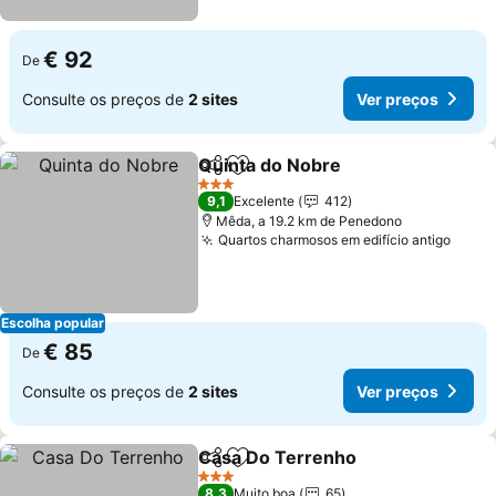
€ 92
De
Consulte os preços de
2 sites
Ver preços
Quinta do Nobre
Partilhar
Adicionar aos favoritos
3 Estrelas
9,1
Excelente
412
Mêda, a 19.2 km de Penedono
Quartos charmosos em edifício antigo
Escolha popular
€ 85
De
Consulte os preços de
2 sites
Ver preços
Casa Do Terrenho
Partilhar
Adicionar aos favoritos
3 Estrelas
8,3
Muito boa
65