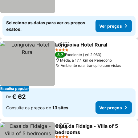
Selecione as datas para ver os preços
Ver preços
exatos.
Longroiva Hotel Rural
Partilhar
Adicionar aos favoritos
4 Estrelas
8,7
Excelente
2.963
Mêda, a 17.4 km de Penedono
Ambiente rural tranquilo com vistas
Escolha popular
€ 62
De
Consulte os preços de
13 sites
Ver preços
Casa da Fidalga - Villa of 5
Partilhar
Adicionar aos favoritos
bedrooms