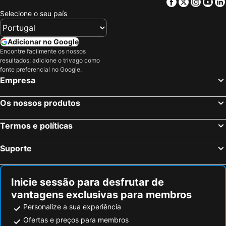
Facebook
Twitter
Insta
Yo
Figueira da Foz, Centro de Portugal Hotéis
Fátima, Centro de Portugal Hotéis
Selecione o seu país
Covilhã, Centro de Portugal Hotéis
Mira, Centro de Portugal Hotéis
Aveiro, Centro de Portugal Hotéis
Nazaré, Centro de Portugal Hotéis
Adicionar no Google
Encontre facilmente os nossos
Fundão, Centro de Portugal Hotéis
Coimbra, Centro de Portugal Hotéis
resultados: adicione o trivago como
Viseu, Centro de Portugal Hotéis
Albufeira, Algarve Hotéis
fonte preferencial no Google.
Empresa
Lisboa, Lisboa e Vale do Tejo Hotéis
Porto, Norte de Portugal Hotéis
Monte Gordo, Algarve Hotéis
Portimão, Algarve Hotéis
Os nossos produtos
Vila Nova de Milfontes, Alentejo Hotéis
Funchal, Madeira Hotéis
Termos e políticas
Évora, Alentejo Hotéis
Suporte
Inicie sessão para desfrutar de
vantagens exclusivas para membros
Personalize a sua experiência
Ofertas e preços para membros