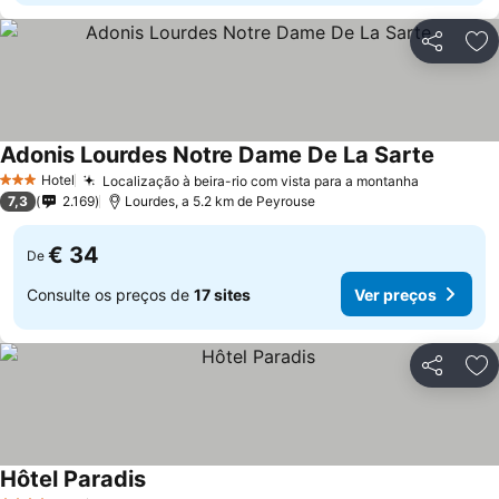
Partilhar
Ad
Adonis Lourdes Notre Dame De La Sarte
Hotel
Localização à beira-rio com vista para a montanha
3 Estrelas
7,3
2.169
Lourdes, a 5.2 km de Peyrouse
€ 34
De
Consulte os preços de
17 sites
Ver preços
Partilhar
Ad
Hôtel Paradis