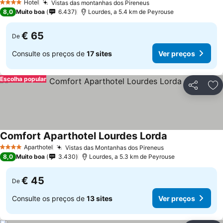
Hotel
Vistas das montanhas dos Pireneus
4 Estrelas
8,0
Muito boa
6.437
Lourdes, a 5.4 km de Peyrouse
€ 65
De
Consulte os preços de
17 sites
Ver preços
Escolha popular
Partilhar
Ad
Comfort Aparthotel Lourdes Lorda
Aparthotel
Vistas das Montanhas dos Pireneus
4 Estrelas
8,0
Muito boa
3.430
Lourdes, a 5.3 km de Peyrouse
€ 45
De
Consulte os preços de
13 sites
Ver preços