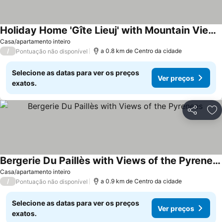
Holiday Home 'Gîte Lieuj' with Mountain View, Private Terrace and Wi-Fi
Casa/apartamento inteiro
/
a 0.8 km de Centro da cidade
Pontuação não disponível
Selecione as datas para ver os preços
Ver preços
exatos.
Partilhar
Ad
Bergerie Du Paillès with Views of the Pyrenees
Casa/apartamento inteiro
/
a 0.9 km de Centro da cidade
Pontuação não disponível
Selecione as datas para ver os preços
Ver preços
exatos.