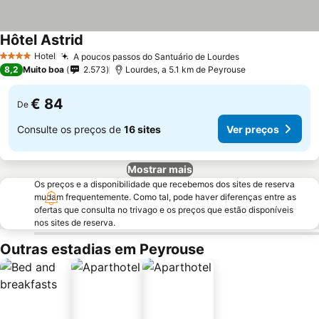
Hôtel Astrid
Hotel
A poucos passos do Santuário de Lourdes
4 Estrelas
8,2
Muito boa
2.573
Lourdes, a 5.1 km de Peyrouse
€ 84
De
Consulte os preços de
16 sites
Ver preços
Mostrar mais
Os preços e a disponibilidade que recebemos dos sites de reserva
mudam frequentemente. Como tal, pode haver diferenças entre as
ofertas que consulta no trivago e os preços que estão disponíveis
nos sites de reserva.
Outras estadias em Peyrouse