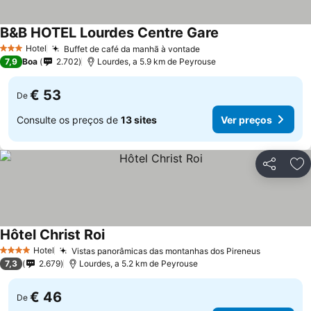
B&B HOTEL Lourdes Centre Gare
Hotel
Buffet de café da manhã à vontade
3 Estrelas
7,9
Boa
2.702
Lourdes, a 5.9 km de Peyrouse
€ 53
De
Consulte os preços de
13 sites
Ver preços
Partilhar
Ad
Hôtel Christ Roi
Hotel
Vistas panorâmicas das montanhas dos Pireneus
4 Estrelas
7,3
2.679
Lourdes, a 5.2 km de Peyrouse
€ 46
De