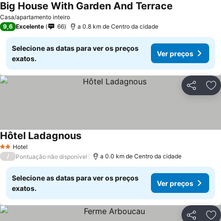
Big House With Garden And Terrace
Casa/apartamento inteiro
9,6
Excelente
66
a 0.8 km de Centro da cidade
Selecione as datas para ver os preços
Ver preços
exatos.
Partilhar
Ad
Hôtel Ladagnous
Hotel
2 Estrelas
/
a 0.0 km de Centro da cidade
Pontuação não disponível
Selecione as datas para ver os preços
Ver preços
exatos.
Partilhar
Ad