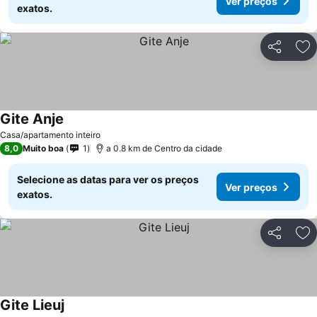
Ver preços
exatos.
Partilhar
Ad
Gite Anje
Casa/apartamento inteiro
8,0
Muito boa
1
a 0.8 km de Centro da cidade
Selecione as datas para ver os preços
Ver preços
exatos.
Partilhar
Ad
Gite Lieuj