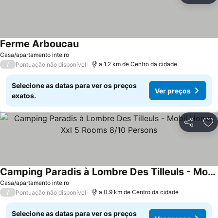
Ferme Arboucau
Casa/apartamento inteiro
/
a 1.2 km de Centro da cidade
Pontuação não disponível
Selecione as datas para ver os preços
Ver preços
exatos.
Partilhar
Ad
Camping Paradis à Lombre Des Tilleuls - Mobil Home Xxl 5 Rooms 8/10 Persons
Casa/apartamento inteiro
/
a 0.9 km de Centro da cidade
Pontuação não disponível
Selecione as datas para ver os preços