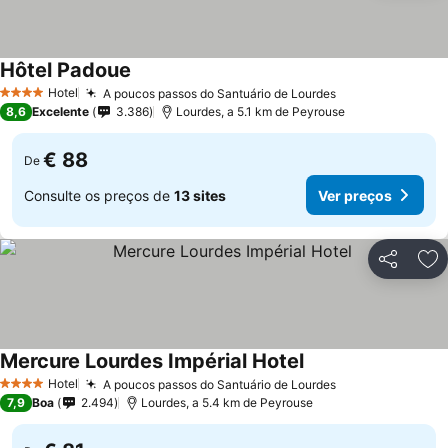
Hôtel Padoue
Hotel
A poucos passos do Santuário de Lourdes
4 Estrelas
8,6
Excelente
3.386
Lourdes, a 5.1 km de Peyrouse
€ 88
De
Consulte os preços de
13 sites
Ver preços
Partilhar
Ad
Mercure Lourdes Impérial Hotel
Hotel
A poucos passos do Santuário de Lourdes
4 Estrelas
7,9
Boa
2.494
Lourdes, a 5.4 km de Peyrouse