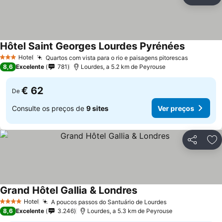
Partilhar
Ad
Hôtel Saint Georges Lourdes Pyrénées
Hotel
Quartos com vista para o rio e paisagens pitorescas
3 Estrelas
8,6
Excelente
781
Lourdes, a 5.2 km de Peyrouse
€ 62
De
Consulte os preços de
9 sites
Ver preços
Partilhar
Ad
Grand Hôtel Gallia & Londres
Hotel
A poucos passos do Santuário de Lourdes
4 Estrelas
8,6
Excelente
3.246
Lourdes, a 5.3 km de Peyrouse