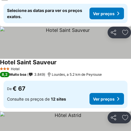
Selecione as datas para ver os preços
Ver preços
exatos.
Partilhar
Ad
Hotel Saint Sauveur
Hotel
3 Estrelas
8,2
Muito boa
3.849
Lourdes, a 5.2 km de Peyrouse
€ 67
De
Consulte os preços de
12 sites
Ver preços
Partilhar
Ad