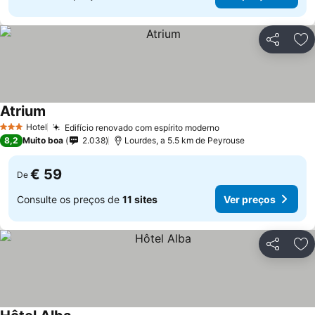
Partilhar
Ad
Atrium
Hotel
Edifício renovado com espírito moderno
3 Estrelas
8,2
Muito boa
2.038
Lourdes, a 5.5 km de Peyrouse
€ 59
De
Consulte os preços de
11 sites
Ver preços
Partilhar
Ad