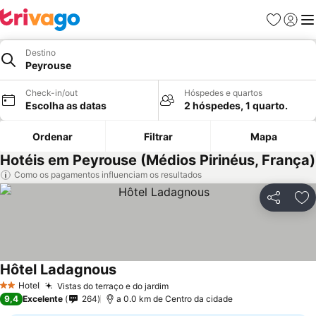
Favoritos
Iniciar
Me
Destino
Peyrouse
Check-in/out
Hóspedes e quartos
Escolha as datas
2 hóspedes, 1 quarto.
Ordenar
Filtrar
Mapa
Hotéis em Peyrouse (Médios Pirinéus, França)
Como os pagamentos influenciam os resultados
Partilhar
Ad
Hôtel Ladagnous
Hotel
Vistas do terraço e do jardim
2 Estrelas
9,4
Excelente
264
a 0.0 km de Centro da cidade