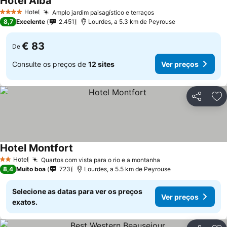
Hôtel Alba
Hotel
Amplo jardim paisagístico e terraços
4 Estrelas
8,7
Excelente
2.451
Lourdes, a 5.3 km de Peyrouse
€ 83
De
Consulte os preços de
12 sites
Ver preços
Partilhar
Ad
Hotel Montfort
Hotel
Quartos com vista para o rio e a montanha
2 Estrelas
8,4
Muito boa
723
Lourdes, a 5.5 km de Peyrouse
Selecione as datas para ver os preços
Ver preços
exatos.