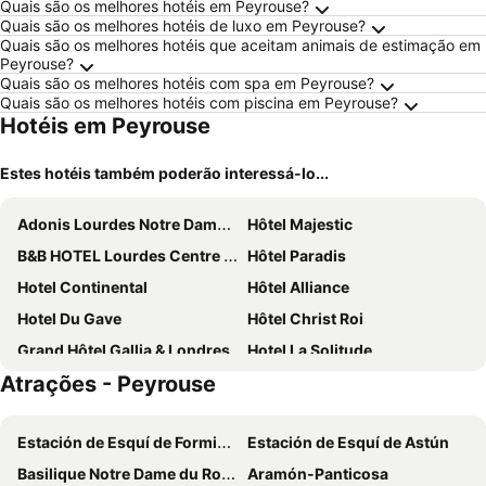
Quais são os melhores hotéis em Peyrouse?
Quais são os melhores hotéis de luxo em Peyrouse?
Quais são os melhores hotéis que aceitam animais de estimação em
Peyrouse?
Quais são os melhores hotéis com spa em Peyrouse?
Quais são os melhores hotéis com piscina em Peyrouse?
Hotéis em Peyrouse
Estes hotéis também poderão interessá-lo...
Adonis Lourdes Notre Dame De La Sarte
Hôtel Majestic
B&B HOTEL Lourdes Centre Gare
Hôtel Paradis
Hotel Continental
Hôtel Alliance
Hotel Du Gave
Hôtel Christ Roi
Grand Hôtel Gallia & Londres
Hotel La Solitude
Atrações - Peyrouse
Notre Dame Auxiliatrice
Le Petit Majestic
Hôtel Saint Georges Lourdes Pyrénées
Hotel Arcades
Estación de Esquí de Formigal
Estación de Esquí de Astún
Hôtel Padoue
Hôtel Le Méditerranée
Basilique Notre Dame du Rosaire
Aramón-Panticosa
Mercure Lourdes Impérial Hotel
Hôtel Panorama