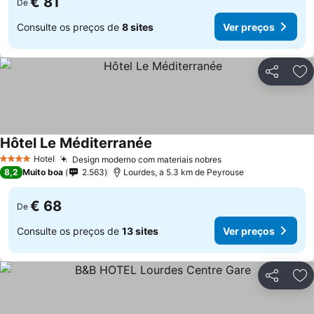
€ 81
De
Consulte os preços de
8 sites
Ver preços
Partilhar
Ad
Hôtel Le Méditerranée
Hotel
Design moderno com materiais nobres
4 Estrelas
8,2
Muito boa
2.563
Lourdes, a 5.3 km de Peyrouse
€ 68
De
Consulte os preços de
13 sites
Ver preços
Partilhar
Ad