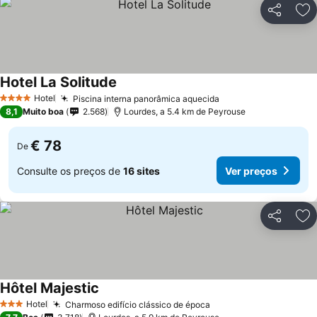
Partilhar
Ad
Hotel La Solitude
Hotel
Piscina interna panorâmica aquecida
4 Estrelas
8,1
Muito boa
2.568
Lourdes, a 5.4 km de Peyrouse
€ 78
De
Consulte os preços de
16 sites
Ver preços
Partilhar
Ad
Hôtel Majestic
Hotel
Charmoso edifício clássico de época
3 Estrelas