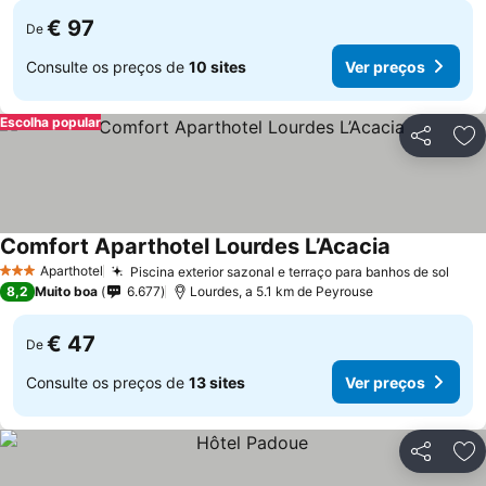
€ 97
De
Consulte os preços de
10 sites
Ver preços
Escolha popular
Partilhar
Ad
Comfort Aparthotel Lourdes L’Acacia
Aparthotel
Piscina exterior sazonal e terraço para banhos de sol
3 Estrelas
8,2
Muito boa
6.677
Lourdes, a 5.1 km de Peyrouse
€ 47
De
Consulte os preços de
13 sites
Ver preços
Partilhar
Ad