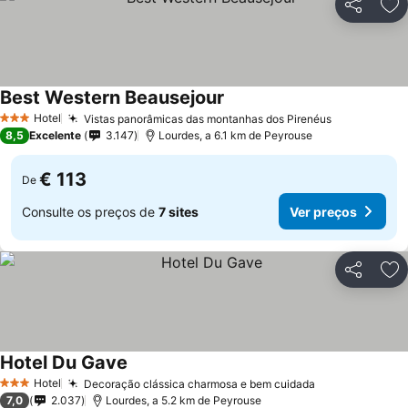
Partilhar
Ad
Best Western Beausejour
Hotel
Vistas panorâmicas das montanhas dos Pirenéus
3 Estrelas
8,5
Excelente
3.147
Lourdes, a 6.1 km de Peyrouse
€ 113
De
Consulte os preços de
7 sites
Ver preços
Partilhar
Ad
Hotel Du Gave
Hotel
Decoração clássica charmosa e bem cuidada
3 Estrelas
7,0
2.037
Lourdes, a 5.2 km de Peyrouse