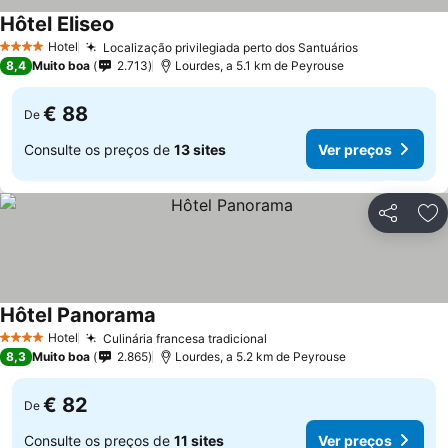
Hôtel Eliseo
Hotel
Localização privilegiada perto dos Santuários
4 Estrelas
8,4
Muito boa
2.713
Lourdes, a 5.1 km de Peyrouse
€ 88
De
Consulte os preços de
13 sites
Ver preços
Partilhar
Ad
Hôtel Panorama
Hotel
Culinária francesa tradicional
4 Estrelas
8,3
Muito boa
2.865
Lourdes, a 5.2 km de Peyrouse
€ 82
De
Consulte os preços de
11 sites
Ver preços