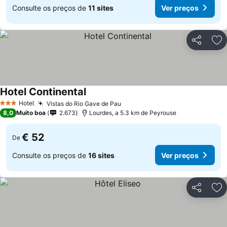
Consulte os preços de
11 sites
Ver preços
Partilhar
Ad
Hotel Continental
Hotel
Vistas do Rio Gave de Pau
3 Estrelas
8,0
Muito boa
2.673
Lourdes, a 5.3 km de Peyrouse
€ 52
De
Consulte os preços de
16 sites
Ver preços
Partilhar
Ad