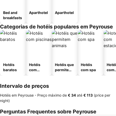
Bed and
Aparthotel
Aparthotel
breakfasts
Categorias de hotéis populares em Peyrouse
Hotéis
Hotéis
Hotéis que
Hotéis
Hoté
baratos
com
permitem
com spa
com
piscinas
animais
esta
ment
Intervalo de preços
Hotéis em Peyrouse -
Preço máximo
de
‎€ 34
até
‎€ 113
(price per
night)
Perguntas Frequentes sobre Peyrouse