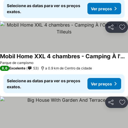
Selecione as datas para ver os preços
Ver preços
exatos.
Partilhar
Ad
Mobil Home XXL 4 chambres - Camping À l'Ombre des Tilleuls
Parque de campismo
8,6
Excelente
53
a 0.9 km de Centro da cidade
Selecione as datas para ver os preços
Ver preços
exatos.
Partilhar
Ad