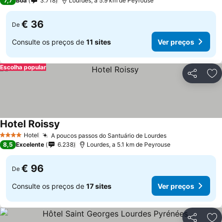
7,7
Boa
3.718
Lourdes, a 5.9 km de Peyrouse
€ 36
De
Consulte os preços de
11 sites
Ver preços
Escolha popular
Partilhar
Ad
Hotel Roissy
Hotel
A poucos passos do Santuário de Lourdes
4 Estrelas
8,5
Excelente
6.238
Lourdes, a 5.1 km de Peyrouse
€ 96
De
Consulte os preços de
17 sites
Ver preços