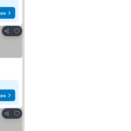
ços
Adicionar aos favoritos
Partilhar
ços
Adicionar aos favoritos
Partilhar