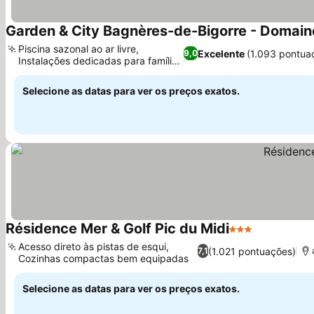
Garden & City Bagnères-de-Bigorre - Domai
Piscina sazonal ao ar livre,
Excelente
(1.093 pontua
9,0
Instalações dedicadas para famílias
Ver preços
e crianças
Selecione as datas para ver os preços exatos.
Résidence Mer & Golf Pic du Midi
3 Estrelas
Ver preços
Acesso direto às pistas de esqui,
(1.021 pontuações)
7,1
Cozinhas compactas bem equipadas
Ver preços
Selecione as datas para ver os preços exatos.