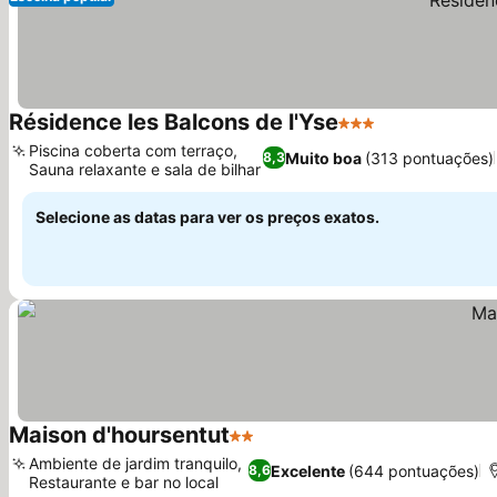
Résidence les Balcons de l'Yse
3 Estrelas
Ver preços
Piscina coberta com terraço,
Muito boa
(313 pontuações)
8,3
Sauna relaxante e sala de bilhar
Ver preços
Selecione as datas para ver os preços exatos.
Maison d'hoursentut
2 Estrelas
Ver preços
Ambiente de jardim tranquilo,
Excelente
(644 pontuações)
8,6
Restaurante e bar no local