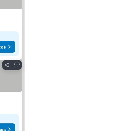
ços
Adicionar aos favoritos
Partilhar
ços