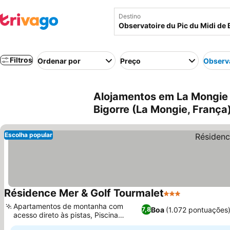
Destino
Filtros
Ordenar por
Preço
Observa
Alojamentos em La Mongie 
Bigorre (La Mongie, França
Escolha popular
Résidence Mer & Golf Tourmalet
3 Estrelas
Ver preços
Apartamentos de montanha com
Boa
(1.072 pontuações
7,8
acesso direto às pistas, Piscina
Ver preços
coberta