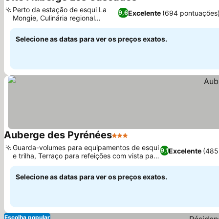
2 Estrelas
Ver preços
Perto da estação de esqui La
Excelente
(694 pontuações
9,6
Mongie, Culinária regional
Ver preços
caseira
Selecione as datas para ver os preços exatos.
Auberge des Pyrénées
3 Estrelas
Ver preços
Guarda-volumes para equipamentos de esqui
Excelente
(485
9,1
e trilha, Terraço para refeições com vista para
Ver preços
a montanha
Selecione as datas para ver os preços exatos.
Escolha popular