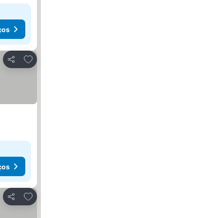
ços
Adicionar aos favoritos
Partilhar
ços
Adicionar aos favoritos
Partilhar