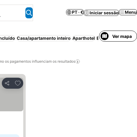
PT · €
Menu
Iniciar sessão
.
Ver mapa
ncluído
Casa/apartamento inteiro
Aparthotel
Estacionamento
A
o os pagamentos influenciam os resultados
Adicionar aos favoritos
Partilhar