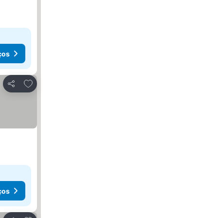
ços
Adicionar aos favoritos
Partilhar
ços