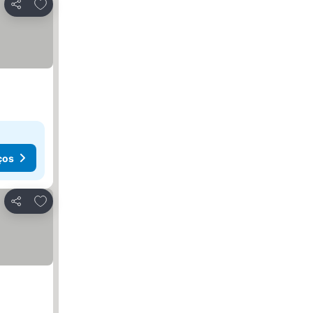
Adicionar aos favoritos
Partilhar
ços
Adicionar aos favoritos
Partilhar