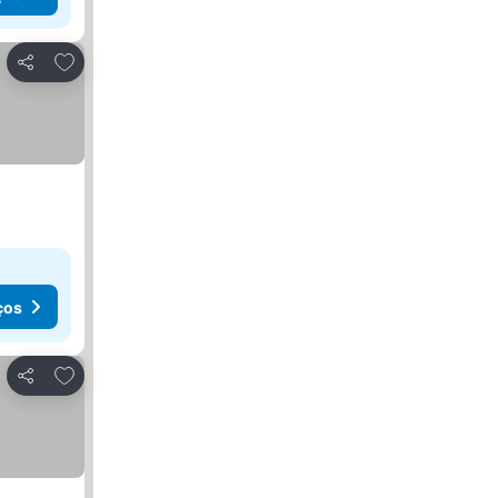
Adicionar aos favoritos
Partilhar
ços
Adicionar aos favoritos
Partilhar