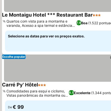
Le Montaigu Hotel *** Restaurant Bar
3 Estrelas
Ver 
Quartos com vista para a montanha e
Boa
(1.522 pontua
7,9
varanda, Acesso a spa termal e estância
Ver preços
de esqui
Selecione as datas para ver os preços exatos.
Escolha popular
Carré Py' Hôtel
3 Estrelas
Ver preços
Comodidades para esqui e ciclismo,
Excelente
(1.344 pont
8,5
Vistas panorâmicas da montanha ou
Ver preços
do vale
€ 99
De