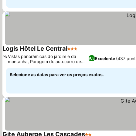
Logis Hôtel Le Central
3 Estrelas
Ver preços
Vistas panorâmicas do jardim e da
Excelente
(437 pont
9,3
montanha, Paragem do autocarro de
Ver preços
esqui à porta
Selecione as datas para ver os preços exatos.
Gite Auberge Les Cascades