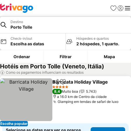
Favoritos
Iniciar
Me
Destino
Porto Tolle
Check-in/out
Hóspedes e quartos
Escolha as datas
2 hóspedes, 1 quarto.
Ordenar
Filtrar
Mapa
Hotéis em Porto Tolle (Veneto, Itália)
Como os pagamentos influenciam os resultados
Barricata Holiday Village
Partilhar
Adicionar aos favoritos
5 Estrelas
8,4
Muito boa
5.743
a 16.0 km de Centro da cidade
Glamping em tendas de safari de luxo
Escolha popular
Selecione as datas para ver os preços