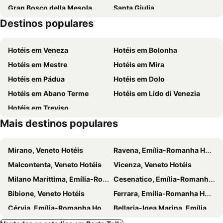
Gran Bosco della Mesola
Santa Giulia
Destinos populares
Lido di Volano
Abbazia di Pomposa
Corbola
Laguna Veneta
Hotéis em Veneza
Hotéis em Bolonha
Sottomarina
Lido degli Estensi
Hotéis em Mestre
Hotéis em Mira
Quartesana
Piazza Garibaldi
Hotéis em Pádua
Hotéis em Dolo
Pasetto A.
Hotéis em Abano Terme
Hotéis em Lido di Venezia
Hotéis em Treviso
Mais destinos populares
Mirano, Veneto Hotéis
Ravena, Emília-Romanha Hotéis
Malcontenta, Veneto Hotéis
Vicenza, Veneto Hotéis
Milano Marittima, Emília-Romanha Hotéis
Cesenatico, Emília-Romanha Hotéis
Bibione, Veneto Hotéis
Ferrara, Emília-Romanha Hotéis
Cérvia, Emília-Romanha Hotéis
Bellaria-Igea Marina, Emília-Romanha Hotéis
Tessera, Veneto Hotéis
Jesolo, Veneto Hotéis