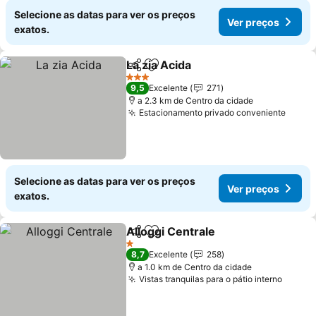
Selecione as datas para ver os preços
Ver preços
exatos.
La zia Acida
Partilhar
Adicionar aos favoritos
3 Estrelas
9,5
Excelente
271
a 2.3 km de Centro da cidade
Estacionamento privado conveniente
Selecione as datas para ver os preços
Ver preços
exatos.
Alloggi Centrale
Partilhar
Adicionar aos favoritos
1 Estrelas
8,7
Excelente
258
a 1.0 km de Centro da cidade
Vistas tranquilas para o pátio interno