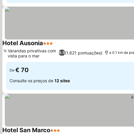
Hotel Ausonia
3 Estrelas
Ver preços
Varandas privativas com
(1.621 pontuações)
6,5
a 0.1 km da pra
vista para o mar
Ver preços
€ 70
De
Consulte os preços de
12 sites
Hotel San Marco
3 Estrelas
Ver preços