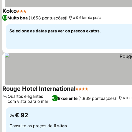
Koko
3 Estrelas
Ver preços
Muito boa
(1.658 pontuações)
8,1
a 0.6 km da praia
Selecione as datas para ver os preços exatos.
Rouge Hotel International
4 Estrelas
Ver preços
Quartos elegantes
Excelente
(1.869 pontuações)
8,5
a 0.1
com vista para o mar
Ver preços
€ 92
De
Consulte os preços de
6 sites