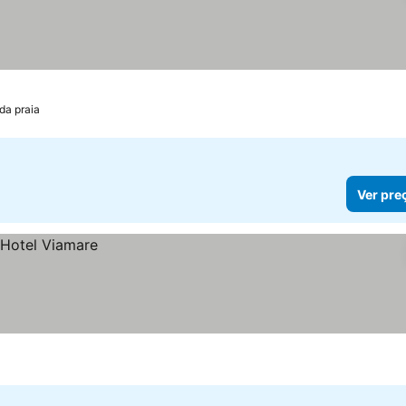
da praia
Ver pre