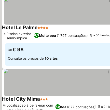
Hotel Le Palme
4 Estrelas
Ver preços
Piscina exterior
Muito boa
(1.797 pontuações)
8,3
a 0.1 km da 
semiolímpica
Ver preços
€ 98
De
Consulte os preços de
10 sites
Hotel City Mima
3 Estrelas
Ver preços
Localização à beira-mar com
Boa
(877 pontuações)
7,9
a 0.1 
varandas panorâmicas