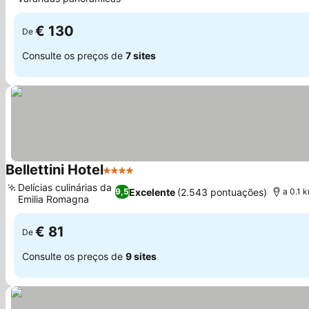
Ver preços
€ 130
De
Consulte os preços de
7 sites
Bellettini Hotel
4 Estrelas
Ver preços
Delícias culinárias da
Excelente
(2.543 pontuações)
9,5
a 0.1 
Emilia Romagna
Ver preços
€ 81
De
Consulte os preços de
9 sites