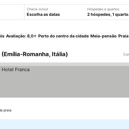
Check-in/out
Hóspedes e quartos
Escolha as datas
2 hóspedes, 1 quarto
éis
Avaliação: 8,0+
Perto do centro da cidade
Meia-pensão
Praia
(Emília-Romanha, Itália)
Com
da praia