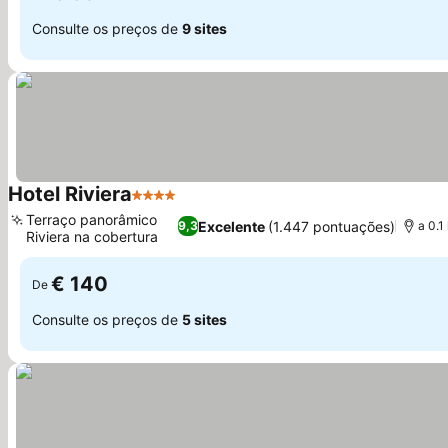
Consulte os preços de
9 sites
Hotel Riviera
4 Estrelas
Ver preços
Terraço panorâmico
Excelente
(1.447 pontuações)
9,3
a 0.1
Riviera na cobertura
Ver preços
€ 140
De
Consulte os preços de
5 sites