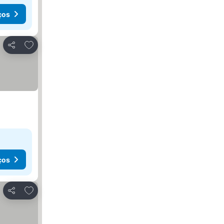
ços
Adicionar aos favoritos
Partilhar
ços
Adicionar aos favoritos
Partilhar