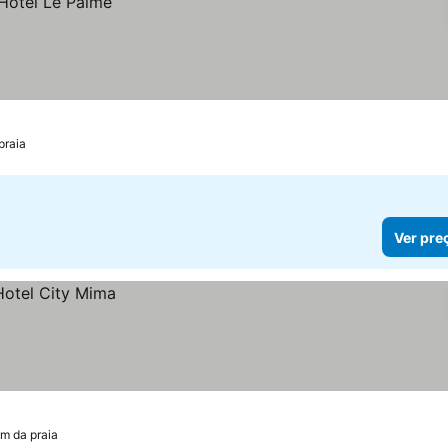
praia
Ver pre
km da praia