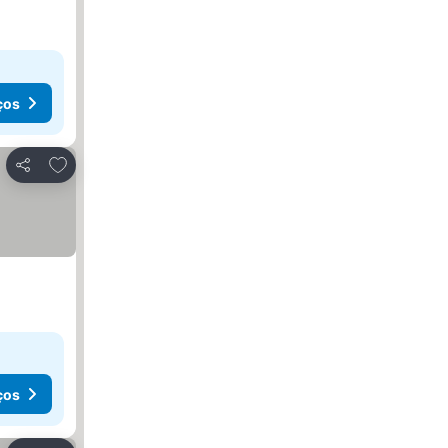
ços
Adicionar aos favoritos
Partilhar
ços