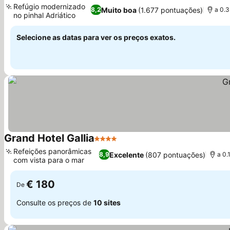
Refúgio modernizado
Muito boa
(1.677 pontuações)
8,2
a 0.3
no pinhal Adriático
Ver preços
Selecione as datas para ver os preços exatos.
Grand Hotel Gallia
4 Estrelas
Ver preços
Refeições panorâmicas
Excelente
(807 pontuações)
8,9
a 0.
com vista para o mar
Ver preços
€ 180
De
Consulte os preços de
10 sites