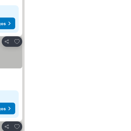
ços
Adicionar aos favoritos
Partilhar
ços
Adicionar aos favoritos
Partilhar