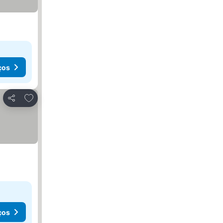
ços
Adicionar aos favoritos
Partilhar
ços