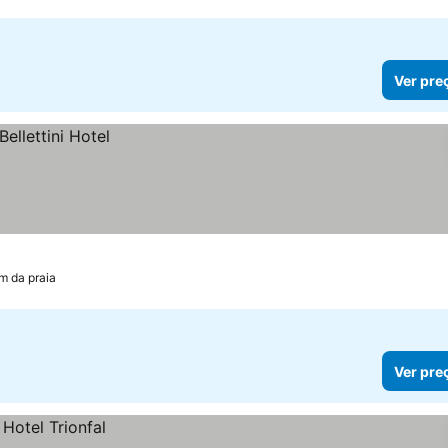
Ver pre
km da praia
Ver pre