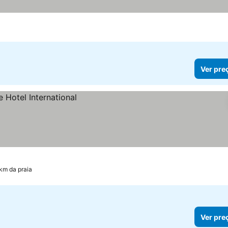
Ver pre
 km da praia
Ver pre