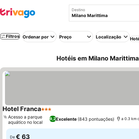
Destino
Filtros
Ordenar por
Preço
Localização
Hot
Hotéis em Milano Marittima 
Hotel Franca
3 Estrelas
Ver preços
Acesso a parque
Excelente
(843 pontuações)
9,2
a 0.3 km 
aquático no local
Ver preços
€ 63
De