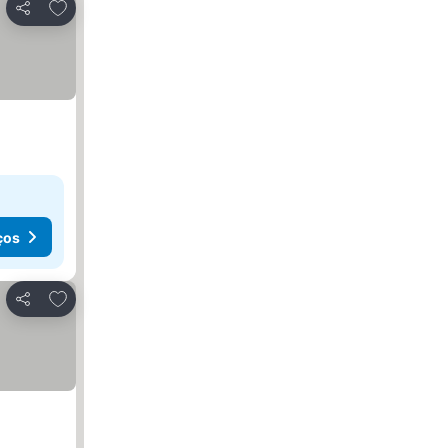
Adicionar aos favoritos
Partilhar
ços
Adicionar aos favoritos
Partilhar