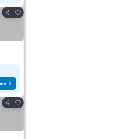
Adicionar aos favoritos
Partilhar
ços
Adicionar aos favoritos
Partilhar