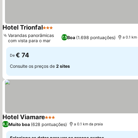
Hotel Trionfal
3 Estrelas
Ver preços
Varandas panorâmicas
Boa
(1.698 pontuações)
7,5
a 0.1 km 
com vista para o mar
Ver preços
€ 74
De
Consulte os preços de
2 sites
Hotel Viamare
3 Estrelas
Ver preços
Muito boa
(628 pontuações)
8,2
a 0.1 km da praia
Selecione as datas para ver os preços exatos.