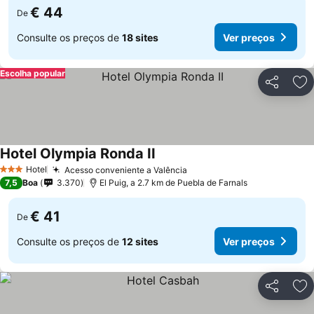
€ 44
De
Consulte os preços de
18 sites
Ver preços
Escolha popular
Partilhar
Ad
Hotel Olympia Ronda II
Hotel
Acesso conveniente a Valência
3 Estrelas
7,5
Boa
3.370
El Puig, a 2.7 km de Puebla de Farnals
€ 41
De
Consulte os preços de
12 sites
Ver preços
Partilhar
Ad