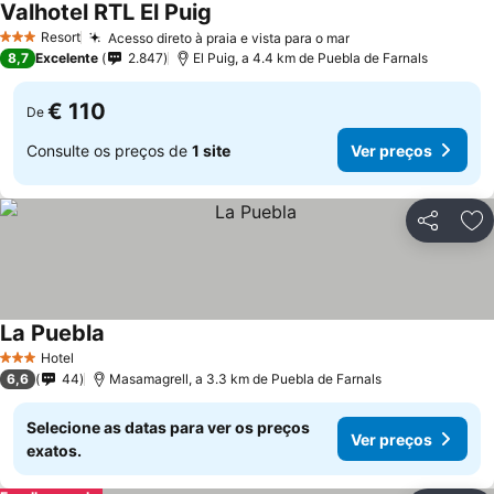
Valhotel RTL El Puig
Resort
Acesso direto à praia e vista para o mar
3 Estrelas
8,7
Excelente
2.847
El Puig, a 4.4 km de Puebla de Farnals
€ 110
De
Consulte os preços de
1 site
Ver preços
Partilhar
Ad
La Puebla
Hotel
3 Estrelas
6,6
44
Masamagrell, a 3.3 km de Puebla de Farnals
Selecione as datas para ver os preços
Ver preços
exatos.