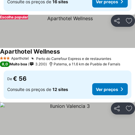
Consulte os preços de
16 sites
Ver preços
Escolha popular
Partilhar
Ad
Aparthotel Wellness
Aparthotel
Perto do Carrefour Express e de restaurantes
3 Estrelas
8,0
Muito boa
3.200
Paterna, a 11.6 km de Puebla de Farnals
€ 56
De
Consulte os preços de
12 sites
Ver preços
Partilhar
Ad