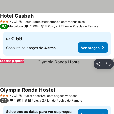
Hotel Casbah
Hotel
Restaurante mediterrâneo com menus fixos
3 Estrelas
8,1
Muito boa
2.998
El Puig, a 2.7 km de Puebla de Farnals
€ 59
De
Consulte os preços de
4 sites
Ver preços
Escolha popular
Partilhar
Ad
Olympia Ronda Hostel
Hotel
Buffet acessível com opções variadas
3 Estrelas
7,4
1.891
El Puig, a 2.7 km de Puebla de Farnals
Selecione as datas para ver os preços