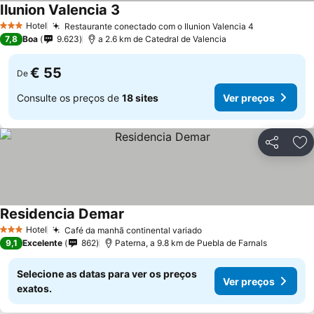
Ilunion Valencia 3
Hotel
Restaurante conectado com o Ilunion Valencia 4
3 Estrelas
7,8
Boa
9.623
a 2.6 km de Catedral de Valencia
€ 55
De
Consulte os preços de
18 sites
Ver preços
Partilhar
Ad
Residencia Demar
Hotel
Café da manhã continental variado
3 Estrelas
9,1
Excelente
862
Paterna, a 9.8 km de Puebla de Farnals
Selecione as datas para ver os preços
Ver preços
exatos.