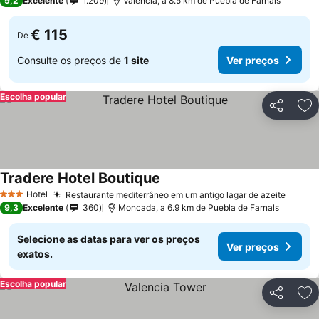
9,2
Excelente
1.209
Valência, a 8.5 km de Puebla de Farnals
€ 115
De
Consulte os preços de
1 site
Ver preços
Escolha popular
Partilhar
Ad
Tradere Hotel Boutique
Hotel
Restaurante mediterrâneo em um antigo lagar de azeite
3 Estrelas
9,3
Excelente
360
Moncada, a 6.9 km de Puebla de Farnals
Selecione as datas para ver os preços
Ver preços
exatos.
Escolha popular
Partilhar
Ad