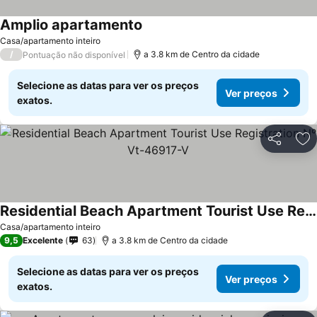
Amplio apartamento
Casa/apartamento inteiro
/
a 3.8 km de Centro da cidade
Pontuação não disponível
Selecione as datas para ver os preços
Ver preços
exatos.
Partilhar
Ad
Residential Beach Apartment Tourist Use Registration Nº Vt-46917-V
Casa/apartamento inteiro
9,5
Excelente
63
a 3.8 km de Centro da cidade
Selecione as datas para ver os preços
Ver preços
exatos.