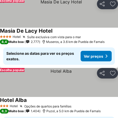
Escolha popular
Partilhar
Ad
Masia De Lacy Hotel
Hotel
Suíte exclusiva com vista para o mar
4 Estrelas
8,4
Muito boa
2.777
Museros, a 3.6 km de Puebla de Farnals
Selecione as datas para ver os preços
Ver preços
exatos.
Escolha popular
Partilhar
Ad
Hotel Alba
Hotel
Opções de quartos para famílias
3 Estrelas
8,3
Muito boa
1.404
Puzol, a 5.0 km de Puebla de Farnals