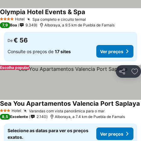
Olympia Hotel Events & Spa
Hotel
Spa completo e circuito termal
4 Estrelas
7,9
Boa
9.349
Alboraya, a 9.5 km de Puebla de Farnals
€ 56
De
Consulte os preços de
17 sites
Ver preços
Escolha popular
Partilhar
Ad
Sea You Apartamentos Valencia Port Saplaya
Hotel
Varandas com vista panorâmica para o mar
3 Estrelas
8,5
Excelente
2.140
Alboraya, a 7.4 km de Puebla de Farnals
Selecione as datas para ver os preços
Ver preços
exatos.