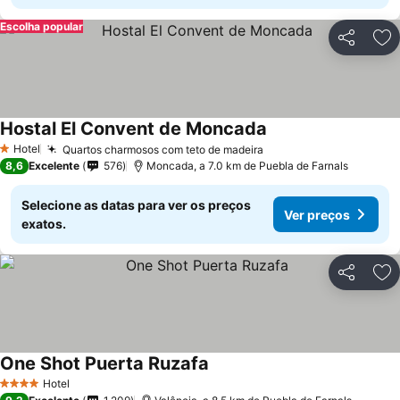
Escolha popular
Partilhar
Ad
Hostal El Convent de Moncada
Hotel
Quartos charmosos com teto de madeira
1 Estrelas
8,6
Excelente
576
Moncada, a 7.0 km de Puebla de Farnals
Selecione as datas para ver os preços
Ver preços
exatos.
Partilhar
Ad
One Shot Puerta Ruzafa
Hotel
4 Estrelas