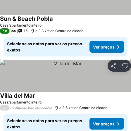
Sun & Beach Pobla
Casa/apartamento inteiro
7,8
Boa
15
a 3.8 km de Centro da cidade
Selecione as datas para ver os preços
Ver preços
exatos.
Partilhar
Ad
Villa del Mar
Casa/apartamento inteiro
/
a 3.6 km de Centro da cidade
Pontuação não disponível
Selecione as datas para ver os preços
Ver preços
exatos.