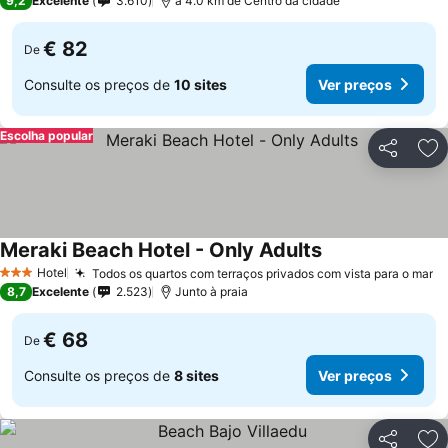
9,2
Excelente
3.610
a 4.0 km de Centro da cidade
€ 82
De
Consulte os preços de
10 sites
Ver preços
Escolha popular
Partilhar
Ad
Meraki Beach Hotel - Only Adults
Hotel
Todos os quartos com terraços privados com vista para o mar
3 Estrelas
8,7
Excelente
2.523
Junto à praia
€ 68
De
Consulte os preços de
8 sites
Ver preços