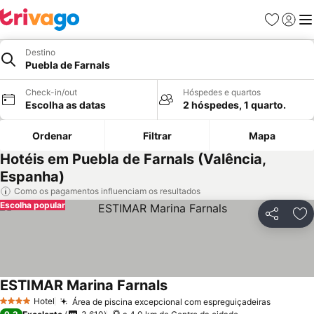
Favoritos
Iniciar
Me
Destino
Puebla de Farnals
Check-in/out
Hóspedes e quartos
Escolha as datas
2 hóspedes, 1 quarto.
Ordenar
Filtrar
Mapa
Hotéis em Puebla de Farnals (Valência,
Espanha)
Como os pagamentos influenciam os resultados
Escolha popular
Partilhar
Ad
ESTIMAR Marina Farnals
Hotel
Área de piscina excepcional com espreguiçadeiras
4 Estrelas