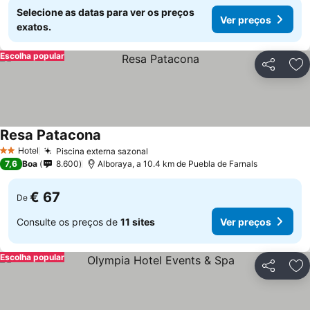
Selecione as datas para ver os preços
Ver preços
exatos.
Escolha popular
Partilhar
Ad
Resa Patacona
Hotel
Piscina externa sazonal
2 Estrelas
7,6
Boa
8.600
Alboraya, a 10.4 km de Puebla de Farnals
€ 67
De
Consulte os preços de
11 sites
Ver preços
Escolha popular
Partilhar
Ad