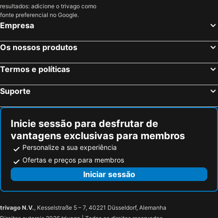
Sea You Apartamentos Valencia Port Saplaya
Lindala Natural
resultados: adicione o trivago como
Manises, Valência Hotéis
Islantilla, Andaluzia Hotéis
fonte preferencial no Google.
Sercotel Valencia Alameda 41
Nanit Valencia Hostel
Empresa
Madrid, Madrid Hotéis
Benidorm, Valência Hotéis
Host & Home
Valencia Luxury Ático Ayuntamiento
Sevilha, Andaluzia Hotéis
Barcelona, Catalunha Hotéis
Hotel Boutique Balandret
Sol Playa
Os nossos produtos
Vigo, Galiza Hotéis
Sangenjo, Galiza Hotéis
Casual del Cine Valencia
Hotel Mas Camarena
Termos e políticas
Isla Cristina, Andaluzia Hotéis
Isla Canela, Andaluzia Hotéis
Hotel Mediterraneo Valencia
Hografic Hotel Boutique
Valencia Tower
Suporte
Inicie sessão para desfrutar de
vantagens exclusivas para membros
Personalize a sua experiência
Ofertas e preços para membros
Iniciar sessão
trivago N.V.
, Kesselstraße 5 – 7, 40221 Düsseldorf, Alemanha