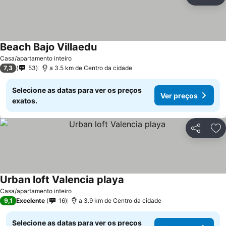
Partilhar
Ad
Beach Bajo Villaedu
Casa/apartamento inteiro
7,3
53
a 3.5 km de Centro da cidade
Selecione as datas para ver os preços
Ver preços
exatos.
Partilhar
Ad
Urban loft Valencia playa
Casa/apartamento inteiro
9,1
Excelente
16
a 3.9 km de Centro da cidade
Selecione as datas para ver os preços