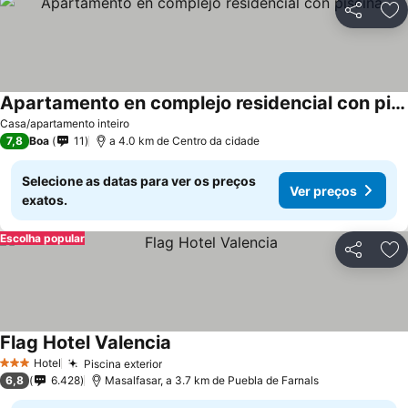
Partilhar
Ad
Apartamento en complejo residencial con piscina
Casa/apartamento inteiro
7,8
Boa
11
a 4.0 km de Centro da cidade
Selecione as datas para ver os preços
Ver preços
exatos.
Escolha popular
Partilhar
Ad
Flag Hotel Valencia
Hotel
Piscina exterior
3 Estrelas
6,8
6.428
Masalfasar, a 3.7 km de Puebla de Farnals