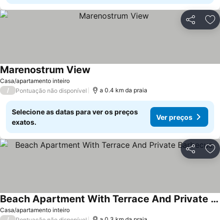
Partilhar
Ad
Marenostrum View
Casa/apartamento inteiro
/
a 0.4 km da praia
Pontuação não disponível
Selecione as datas para ver os preços
Ver preços
exatos.
Partilhar
Ad
Beach Apartment With Terrace And Private Barbecue
Casa/apartamento inteiro
/
a 0.3 km da praia
Pontuação não disponível