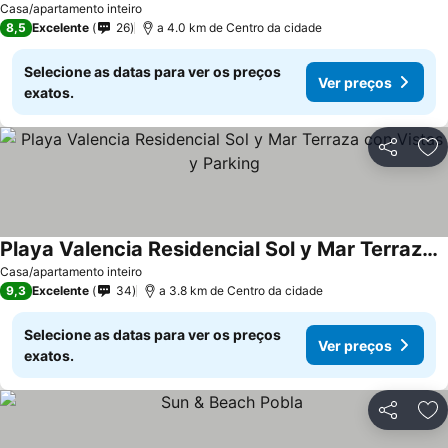
Casa/apartamento inteiro
8,5
Excelente
26
a 4.0 km de Centro da cidade
Selecione as datas para ver os preços
Ver preços
exatos.
Partilhar
Ad
Playa Valencia Residencial Sol y Mar Terraza con Vistas y Parking
Casa/apartamento inteiro
9,3
Excelente
34
a 3.8 km de Centro da cidade
Selecione as datas para ver os preços
Ver preços
exatos.
Partilhar
Ad