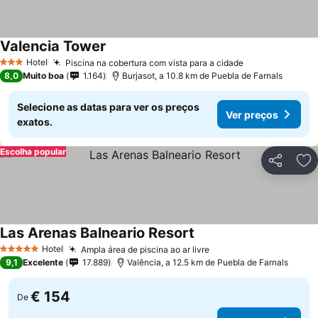
Valencia Tower
Hotel
Piscina na cobertura com vista para a cidade
3 Estrelas
8,0
Muito boa
1.164
Burjasot, a 10.8 km de Puebla de Farnals
Selecione as datas para ver os preços
Ver preços
exatos.
Escolha popular
Partilhar
Ad
Las Arenas Balneario Resort
Hotel
Ampla área de piscina ao ar livre
5 Estrelas
9,1
Excelente
17.889
Valência, a 12.5 km de Puebla de Farnals
€ 154
De