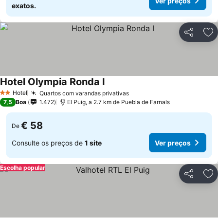
Ver preços
exatos.
Partilhar
Ad
Hotel Olympia Ronda I
Hotel
Quartos com varandas privativas
2 Estrelas
7,5
Boa
1.472
El Puig, a 2.7 km de Puebla de Farnals
€ 58
De
Consulte os preços de
1 site
Ver preços
Escolha popular
Partilhar
Ad