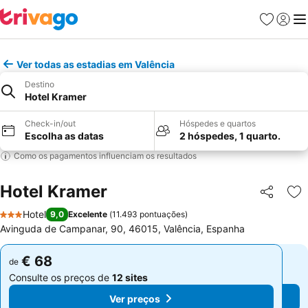
Favoritos
Iniciar
Me
Ver todas as estadias em Valência
Destino
Hotel Kramer
Check-in/out
Hóspedes e quartos
Escolha as datas
2 hóspedes, 1 quarto.
Como os pagamentos influenciam os resultados
Hotel Kramer
Partilhar
Ad
Hotel
9,0
Excelente
(
11.493 pontuações
)
3 Estrelas
Avinguda de Campanar, 90, 46015, Valência, Espanha
€ 68
€ 68
de
de
Consulte os preços de
12 sites
Consulte os preços de
12 sites
Ver preços
Ver preços