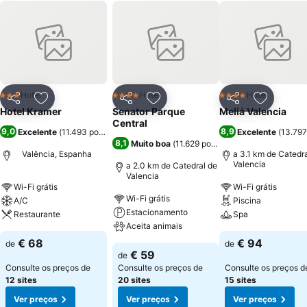
Hotel
Hotel
Hotel
3 Estrelas
4 Estrelas
4 Estrelas
Partilhar
Adicionar aos favoritos
Partilhar
Adicionar aos favoritos
Partilhar
Adicionar
Hotel Kramer
Senator Parque
Meliá Valencia
Central
9,0
8,9
Excelente
(
11.493 pontuações
)
Excelente
(
13.797
8,1
Muito boa
(
11.629 pontuações
)
Valência, Espanha
a 3.1 km de Catedr
Valencia
a 2.0 km de Catedral de
Valencia
Wi-Fi grátis
Wi-Fi grátis
Wi-Fi grátis
A/C
Piscina
Estacionamento
Restaurante
Spa
Aceita animais
€ 68
€ 94
de
de
€ 59
de
Consulte os preços de
Consulte os preços de
Consulte os preços d
12 sites
20 sites
15 sites
Ver preços
Ver preços
Ver preços