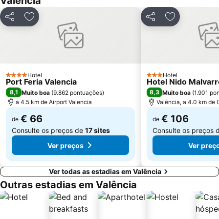
Valência
Jardin Botànico
Torrefiel
Partilhar
Adicionar aos favoritos
Partilhar
Adicionar aos
Calle de Colón
Pinedo
Extramurs
Las Fallas
L'Umbracle
Cabañal - Cañamelar
Campanar
Sant Antoni
Hotel
Hotel
4 Estrelas
3 Estrelas
Port Feria Valencia
Hotel Nido Malvar
Palacio de Congresos de Valencia
Turia River Gardens - Gulliver Park
8,1
8,3
Muito boa
(
9.862 pontuações
)
Muito boa
(
1.901 po
Calle Don Juan de Austria
Patraix
a 4.5 km de Airport Valencia
Valência, a 4.0 km de 
Calle Jorge Juan
Exposició
€ 66
€ 106
de
de
Consulte os preços de
17 sites
Consulte os preços 
Ver preços
Ver preç
Ver todas as estadias em Valência
Outras estadias em Valência