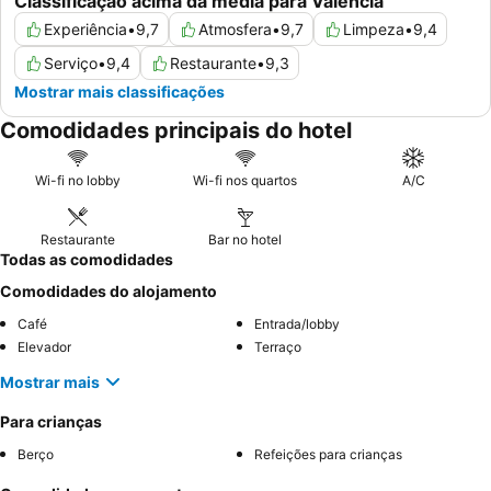
Classificação acima da média para Valência
Experiência
•
9,7
Atmosfera
•
9,7
Limpeza
•
9,4
Serviço
•
9,4
Restaurante
•
9,3
Mostrar mais classificações
Comodidades principais do hotel
Wi-fi no lobby
Wi-fi nos quartos
A/C
Restaurante
Bar no hotel
Todas as comodidades
Comodidades do alojamento
Café
Entrada/lobby
Elevador
Terraço
Mostrar mais
Para crianças
Berço
Refeições para crianças