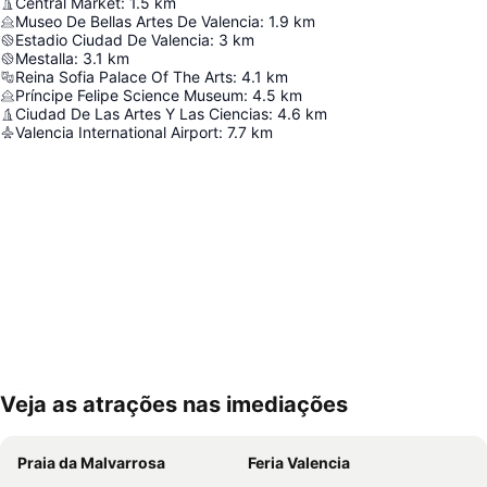
Central Market
:
1.5
km
Museo De Bellas Artes De Valencia
:
1.9
km
Estadio Ciudad De Valencia
:
3
km
Mestalla
:
3.1
km
Reina Sofia Palace Of The Arts
:
4.1
km
Príncipe Felipe Science Museum
:
4.5
km
Ciudad De Las Artes Y Las Ciencias
:
4.6
km
Valencia International Airport
:
7.7
km
Veja as atrações nas imediações
Ampliar mapa
Praia da Malvarrosa
Feria Valencia