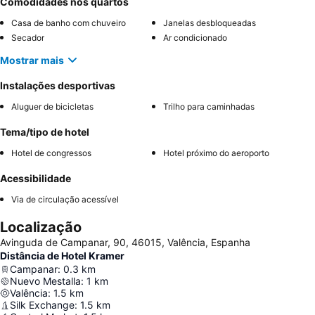
Comodidades nos quartos
Casa de banho com chuveiro
Janelas desbloqueadas
Secador
Ar condicionado
Mostrar mais
Instalações desportivas
Aluguer de bicicletas
Trilho para caminhadas
Tema/tipo de hotel
Hotel de congressos
Hotel próximo do aeroporto
Acessibilidade
Via de circulação acessível
Localização
Avinguda de Campanar, 90, 46015, Valência, Espanha
Distância de Hotel Kramer
Campanar
:
0.3
km
Nuevo Mestalla
:
1
km
Valência
:
1.5
km
Silk Exchange
:
1.5
km