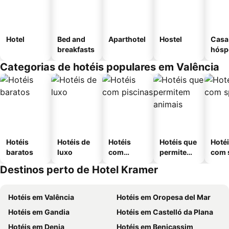
Hotel
Bed and
Aparthotel
Hostel
Casa
breakfasts
hósp
Categorias de hotéis populares em Valência
Hotéis
Hotéis de
Hotéis
Hotéis que
Hoté
baratos
luxo
com
permitem
com 
piscinas
animais
Destinos perto de Hotel Kramer
Hotéis em Valência
Hotéis em Oropesa del Mar
Hotéis em Gandia
Hotéis em Castelló da Plana
Hotéis em Denia
Hotéis em Benicassim