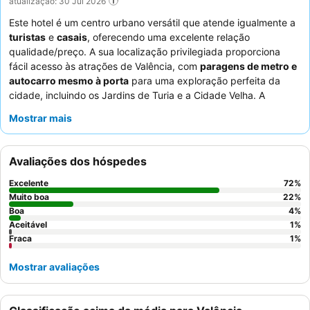
atualização: 30 Jul 2026
Este hotel é um centro urbano versátil que atende igualmente a
turistas
e
casais
, oferecendo uma excelente relação
qualidade/preço. A sua localização privilegiada proporciona
fácil acesso às atrações de Valência, com
paragens de metro e
autocarro mesmo à porta
para uma exploração perfeita da
cidade, incluindo os Jardins de Turia e a Cidade Velha. A
propriedade dispõe de uma
piscina
bem cuidada e um
spa
Mostrar mais
relaxante, perfeitos para descontrair após um dia de passeios
turísticos. Os hóspedes elogiam consistentemente a qualidade
excecional e a variedade do
buffet de pequeno-almoço
e os
Avaliações dos hóspedes
funcionários atenciosos e profissionais. Para uma estadia
verdadeiramente confortável, considere reservar um quarto
Excelente
72
%
num andar superior para potencialmente ter melhores vistas e
Muito boa
22
%
uma experiência mais tranquila.
Boa
4
%
Aceitável
1
%
Fraca
1
%
Mostrar avaliações