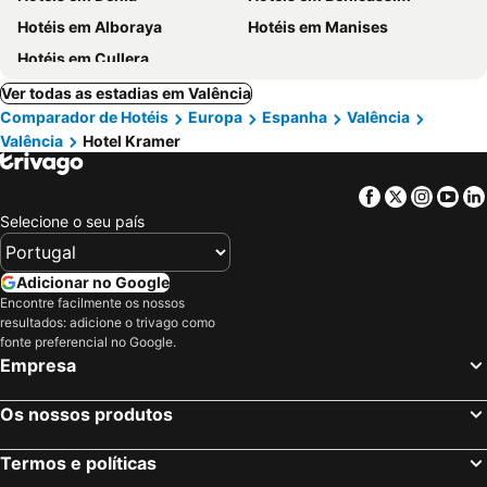
Hotéis em Alboraya
Hotéis em Manises
Hotéis em Cullera
Ver todas as estadias em Valência
Comparador de Hotéis
Europa
Espanha
Valência
Valência
Hotel Kramer
Facebook
Twitter
Insta
Yo
Selecione o seu país
Adicionar no Google
Encontre facilmente os nossos
resultados: adicione o trivago como
fonte preferencial no Google.
Empresa
Os nossos produtos
Termos e políticas