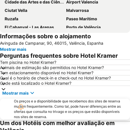
Cidade das Artes e das Ciências
Airport Valencia
Ciutat Vella
Malvarrosa
Ruzafa
Paseo Marítimo
El Cabanyal - Las Arenas
Porto de Valência
Informações sobre o alojamento
Circuit Ricardo Tormo
Bairro histórico
Avinguda de Campanar, 90, 46015, Valência, Espanha
Catedral de Valencia
Eixample
Mostrar mais
L'Oceanogràfic
Mercado Central
Perguntas frequentes sobre Hotel Kramer
Entradas Oceanografic Ciudad de las Artes
Metrô de Valência
Tem piscina no Hotel Kramer?
Animais de estimação são permitidos no Hotel Kramer?
De la Patacona
Racó de Mar
Tem estacionamento disponível no Hotel Kramer?
El Saler
Palau de Congressos València
Qual é o horário de check-in e check-out no Hotel Kramer?
Onde está localizado o Hotel Kramer?
Norte
Puerto Sagunto
Mostrar mais
Quatre Carreres
Camins al Grau
Os preços e a disponibilidade que recebemos dos sites de reserva
Malilla
Mestalla Camp del Valencia
mudam frequentemente. Como tal, pode haver diferenças entre as
Port Saplaya Sur
Cap Blanc
ofertas que consulta no trivago e os preços que estão disponíveis
nos sites de reserva.
9 d'Octubre
Benimaclet
Um dos Hotéis com melhor avaliação em
Museu das Ciências Príncipe Felipe
La Punta