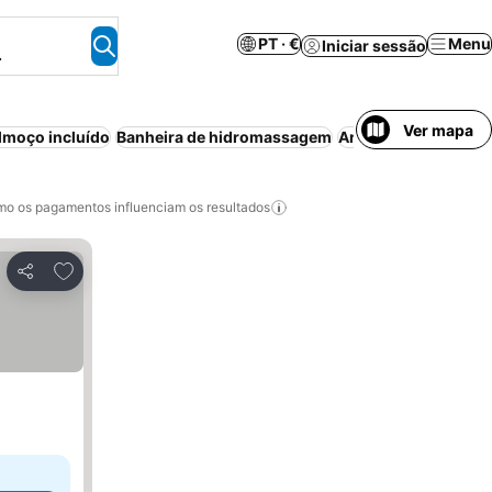
PT · €
Menu
Iniciar sessão
.
Ver mapa
moço incluído
Banheira de hidromassagem
Ar condicionado
An
o os pagamentos influenciam os resultados
Adicionar aos favoritos
Partilhar