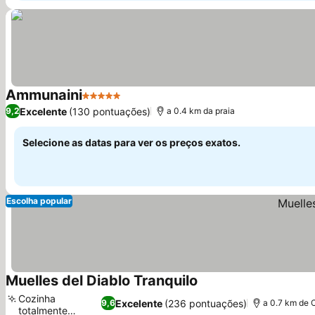
Ammunaini
5 Estrelas
Excelente
(130 pontuações)
9,2
a 0.4 km da praia
Selecione as datas para ver os preços exatos.
Escolha popular
Muelles del Diablo Tranquilo
Cozinha
Excelente
(236 pontuações)
9,6
a 0.7 km de 
totalmente