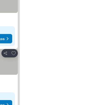
ços
Adicionar aos favoritos
Partilhar
ços