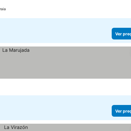
raia
Ver pre
Ver pre