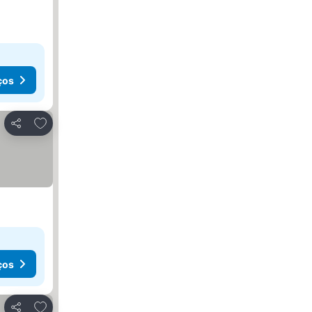
ços
Adicionar aos favoritos
Partilhar
ços
Adicionar aos favoritos