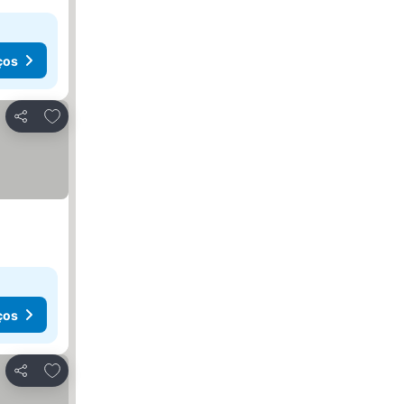
ços
Adicionar aos favoritos
Partilhar
ços
Adicionar aos favoritos
Partilhar