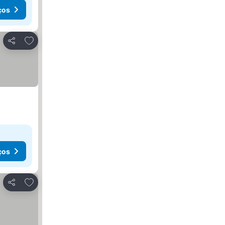
ços
Adicionar aos favoritos
Partilhar
ços
Adicionar aos favoritos
Partilhar