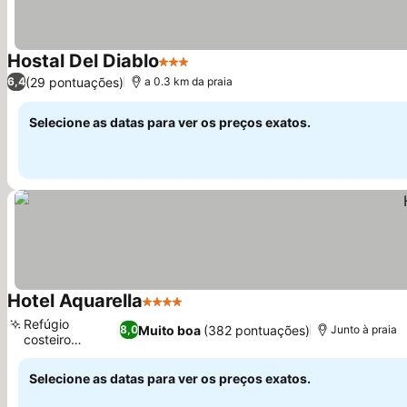
Hostal Del Diablo
3 Estrelas
(29 pontuações)
6,4
a 0.3 km da praia
Selecione as datas para ver os preços exatos.
Hotel Aquarella
4 Estrelas
Refúgio
Muito boa
(382 pontuações)
8,0
Junto à praia
costeiro
relaxante
Selecione as datas para ver os preços exatos.