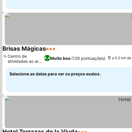
Brisas Mágicas
3 Estrelas
Centro de
Muito boa
(129 pontuações)
8,4
a 0.2 km da 
atividades ao ar
livre
Selecione as datas para ver os preços exatos.
Hotel Terrazas de la Viuda