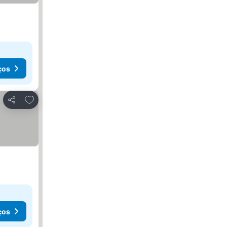
ços
Adicionar aos favoritos
Partilhar
ços