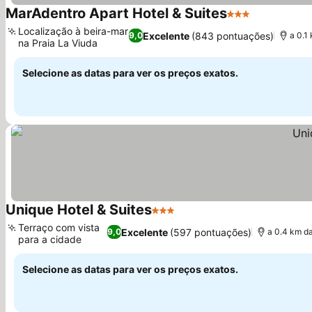
MarAdentro Apart Hotel & Suites
3 Estrelas
Localização à beira-mar
Excelente
(843 pontuações)
9,0
a 0.1
na Praia La Viuda
Selecione as datas para ver os preços exatos.
Unique Hotel & Suites
3 Estrelas
Terraço com vista
Excelente
(597 pontuações)
9,0
a 0.4 km da
para a cidade
Selecione as datas para ver os preços exatos.