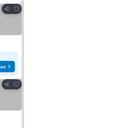
Adicionar aos favoritos
Partilhar
ços
Adicionar aos favoritos
Partilhar