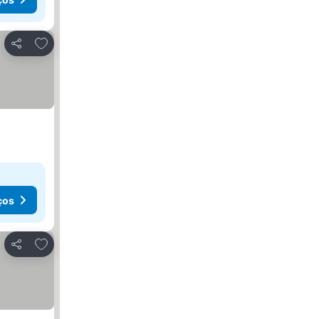
Adicionar aos favoritos
Partilhar
ços
Adicionar aos favoritos
Partilhar