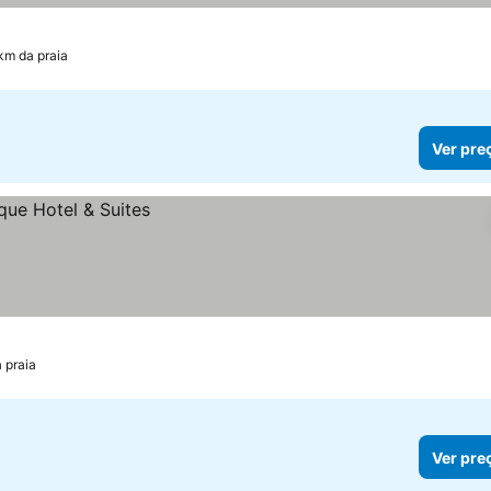
 km da praia
Ver pre
 praia
Ver pre