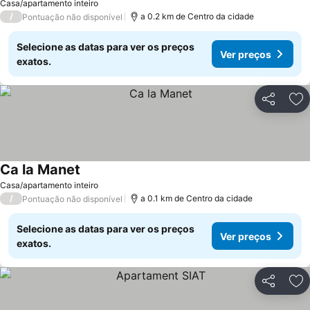
Casa/apartamento inteiro
/
a 0.2 km de Centro da cidade
Pontuação não disponível
Selecione as datas para ver os preços
Ver preços
exatos.
Partilhar
Ad
Ca la Manet
Ver preços
Casa/apartamento inteiro
/
a 0.1 km de Centro da cidade
Pontuação não disponível
Selecione as datas para ver os preços
Ver preços
exatos.
Partilhar
Ad