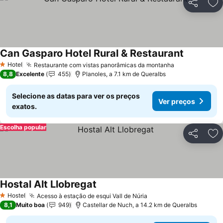
Partilhar
Ad
Can Gasparo Hotel Rural & Restaurant
Ver preço
Hotel
Restaurante com vistas panorâmicas da montanha
Ver preços
1 Estrelas
8,8
Excelente
455
Planoles, a 7.1 km de Queralbs
Selecione as datas para ver os preços
Ver preços
exatos.
Escolha popular
Partilhar
Ad
Hostal Alt Llobregat
Ver preços
Hostel
Acesso à estação de esqui Vall de Núria
Ver preços
1 Estrelas
8,1
Muito boa
949
Castellar de Nuch, a 14.2 km de Queralbs