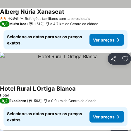
Alberg Núria Xanascat
Ver preços
Hostel
Refeições familiares com sabores locais
Ver preços
2 Estrelas
8,3
Muito boa
1.512
a 4.7 km de Centro da cidade
Selecione as datas para ver os preços
Ver preços
exatos.
Partilhar
Ad
Hotel Rural L'Ortiga Blanca
Ver preços
Hotel
9,2
Excelente
593
a 0.0 km de Centro da cidade
Selecione as datas para ver os preços
Ver preços
exatos.