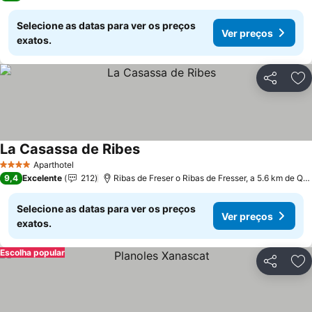
Selecione as datas para ver os preços
Ver preços
exatos.
Partilhar
Ad
La Casassa de Ribes
Ver preços
Aparthotel
4 Estrelas
9,4
Excelente
212
Ribas de Freser o Ribas de Fresser, a 5.6 km de Qu
Selecione as datas para ver os preços
Ver preços
exatos.
Escolha popular
Partilhar
Ad