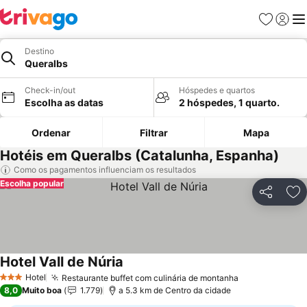
Favoritos
Iniciar
Me
Destino
Queralbs
Check-in/out
Hóspedes e quartos
Escolha as datas
2 hóspedes, 1 quarto.
Ordenar
Filtrar
Mapa
Hotéis em Queralbs (Catalunha, Espanha)
Como os pagamentos influenciam os resultados
Escolha popular
Partilhar
Ad
Hotel Vall de Núria
Ver preços
Hotel
Restaurante buffet com culinária de montanha
Ver preços
3 Estrelas
8,0
Muito boa
1.779
a 5.3 km de Centro da cidade