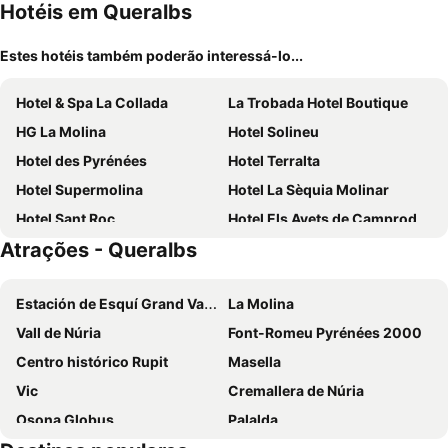
Hotéis em Queralbs
Estes hotéis também poderão interessá-lo...
Hotel & Spa La Collada
La Trobada Hotel Boutique
HG La Molina
Hotel Solineu
Hotel des Pyrénées
Hotel Terralta
Hotel Supermolina
Hotel La Sèquia Molinar
Hotel Sant Roc
Hotel Els Avets de Camprodon
Atrações - Queralbs
Hotel Adsera
Le Clos Cerdan
Hotelet Del Bac
Apartamentos Solineu
Estación de Esquí Grand Valira
La Molina
Hotel Amoretes
Résidence Nemea Les Chalets du Belvédère
Vall de Núria
Font-Romeu Pyrénées 2000
L'Orée du Bois
Hotel Vall de Núria
Centro histórico Rupit
Masella
Hotel Rural-Spa Resguard Dels Vents
Hotel Els Caçadors de Ribes
Vic
Cremallera de Núria
Petit Cacadors
Hotel Catalunya Park
Osona Globus
Palalda
Hotel Grèvol Spa
Logis Hotel Restaurant Planes