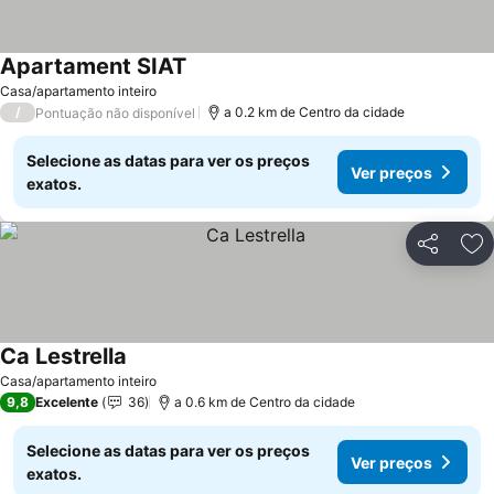
Apartament SIAT
Ver preços
Casa/apartamento inteiro
/
a 0.2 km de Centro da cidade
Pontuação não disponível
Selecione as datas para ver os preços
Ver preços
exatos.
Partilhar
Ad
Ca Lestrella
Ver preços
Casa/apartamento inteiro
9,8
Excelente
36
a 0.6 km de Centro da cidade
Selecione as datas para ver os preços
Ver preços
exatos.