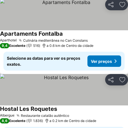
Partilhar
Ad
Apartaments Fontalba
Ver preços
Aparthotel
Culinária mediterrânea no Can Constans
Ver preços
9,4
Excelente
516
a 0.6 km de Centro da cidade
Selecione as datas para ver os preços
Ver preços
exatos.
Partilhar
Ad
Hostal Les Roquetes
Ver preços
Albergue
Restaurante catalão autêntico
Ver preços
8,6
Excelente
1.836
a 0.2 km de Centro da cidade