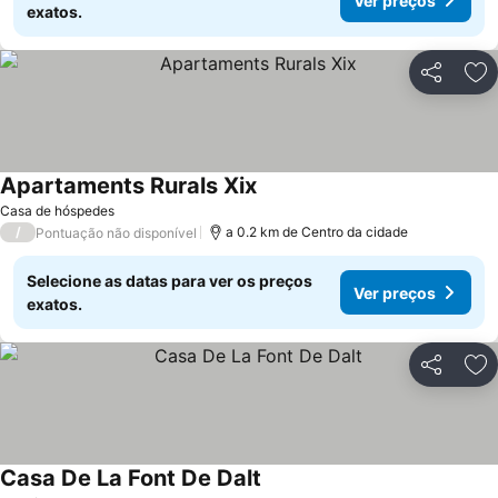
Ver preços
exatos.
Partilhar
Ad
Apartaments Rurals Xix
Ver preços
Casa de hóspedes
/
a 0.2 km de Centro da cidade
Pontuação não disponível
Selecione as datas para ver os preços
Ver preços
exatos.
Partilhar
Ad
Casa De La Font De Dalt
Ver preços