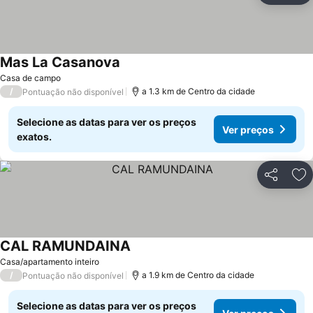
Mas La Casanova
Ver preços
Casa de campo
/
a 1.3 km de Centro da cidade
Pontuação não disponível
Selecione as datas para ver os preços
Ver preços
exatos.
Partilhar
Ad
CAL RAMUNDAINA
Ver preços
Casa/apartamento inteiro
/
a 1.9 km de Centro da cidade
Pontuação não disponível
Selecione as datas para ver os preços