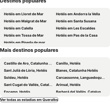
Destinos populares
Vall de Núria
Puigcerdà
Hotel Familiar Edelweiss
Hotel Cims Camprodon
Parque Natural de Cadí-Moixeró
La Plaça de Catalunya
Hostal Restaurant Can Barala
Hotel Esquirol
Hotéis em Lloret de Mar
Hotéis em Andorra la Vella
Puente fortificado de Besalú
Ax 3 Domaines
Hotéis em Malgrat de Mar
Hotéis em Santa Susana
Ribes Enllaç
Santuari de la Mare de Déu de Montgrony
Hotéis em Calella
Hotéis em Les Escaldes
Vallter2000
Fonts del Llobregat
Hotéis em Tossa de Mar
Hotéis em Pas de la Casa
Campdevànol
Le Cambre d'Aze
Hotéis em Pineda de mar.
Rasos de Peguera
Palau de Gel d'Andorra
Mais destinos populares
Lactium
Fontanals Golf
Lac des Bouillouses
Embassament de Sau
Castillo de Aro, Catalunha Hotéis
Canillo, Hotéis
Molló Parc
Sant Julià de Lòria, Hotéis
Blanes, Catalunha Hotéis
Soldeu, Hotéis
Carcassonne, Languedoque Rossilhão Hotéis
Sant Cugat do Vallés, Catalunha Hotéis
Arinsal, Hotéis
Encamp, Hotéis
Barberá del Vallès, Catalunha Hotéis
Rosas, Catalunha Hotéis
Gerona, Catalunha Hotéis
Ver todas as estadias em Queralbs
Ordino, Hotéis
Bagur, Catalunha Hotéis