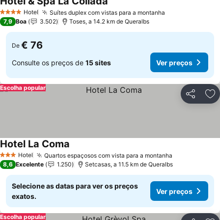
Hotel & Spa La Collada
Ver preços
Hotel
Suítes duplex com vistas para a montanha
Ver preços
4 Estrelas
7,9
Boa
3.502
Toses, a 14.2 km de Queralbs
€ 76
De
Consulte os preços de
15 sites
Ver preços
Escolha popular
Partilhar
Ad
Hotel La Coma
Ver preços
Hotel
Quartos espaçosos com vista para a montanha
Ver preços
3 Estrelas
8,6
Excelente
1.250
Setcasas, a 11.5 km de Queralbs
Selecione as datas para ver os preços
Ver preços
exatos.
Escolha popular