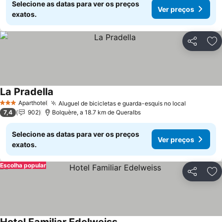
Selecione as datas para ver os preços
Ver preços
exatos.
Partilhar
Ad
La Pradella
Ver preços
Aparthotel
Aluguel de bicicletas e guarda-esquis no local
Ver preço
3 Estrelas
7,4
902
Bolquère, a 18.7 km de Queralbs
Selecione as datas para ver os preços
Ver preços
exatos.
Escolha popular
Partilhar
Ad