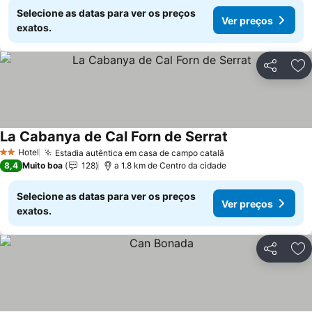
Selecione as datas para ver os preços
Ver preços
exatos.
Partilhar
Ad
La Cabanya de Cal Forn de Serrat
Ver preços
Hotel
Estadia autêntica em casa de campo catalã
Ver preços
2 Estrelas
8,4
Muito boa
128
a 1.8 km de Centro da cidade
Selecione as datas para ver os preços
Ver preços
exatos.
Partilhar
Ad