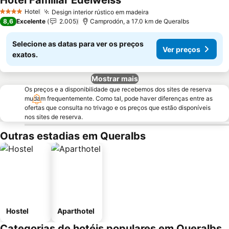
Hotel Familiar Edelweiss
Ver preços
Hotel
Design interior rústico em madeira
Ver preços
4 Estrelas
8,6
Excelente
2.005
Camprodón, a 17.0 km de Queralbs
Selecione as datas para ver os preços
Ver preços
exatos.
Mostrar mais
Os preços e a disponibilidade que recebemos dos sites de reserva
mudam frequentemente. Como tal, pode haver diferenças entre as
ofertas que consulta no trivago e os preços que estão disponíveis
nos sites de reserva.
Outras estadias em Queralbs
Hostel
Aparthotel
Categorias de hotéis populares em Queralbs