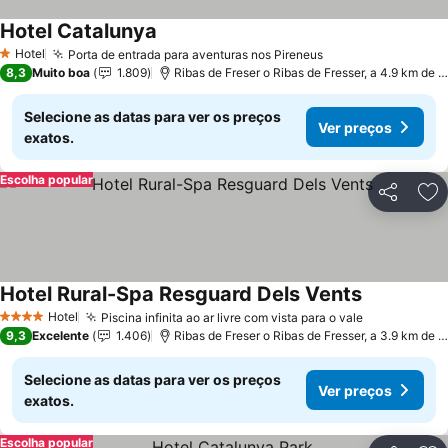
Hotel Catalunya
Ver preços
Hotel
Porta de entrada para aventuras nos Pireneus
Ver preços
1 Estrelas
8,3
Muito boa
1.809
Ribas de Freser o Ribas de Fresser, a 4.9 km de 
Selecione as datas para ver os preços
Ver preços
exatos.
Escolha popular
Partilhar
Ad
Hotel Rural-Spa Resguard Dels Vents
Ver preços
Hotel
Piscina infinita ao ar livre com vista para o vale
Ver preços
4 Estrelas
9,3
Excelente
1.406
Ribas de Freser o Ribas de Fresser, a 3.9 km de 
Selecione as datas para ver os preços
Ver preços
exatos.
Escolha popular