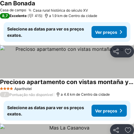
Can Bonada
Ver preços
Casa de campo
Casa rural histórica do século XV
Ver preços
8,7
Excelente
415
a 1.9 km de Centro da cidade
Selecione as datas para ver os preços
Ver preços
exatos.
Partilhar
Ad
Precioso apartamento con vistas montaña y rio
Ver preços
Aparthotel
4 Estrelas
/
a 4.6 km de Centro da cidade
Pontuação não disponível
Selecione as datas para ver os preços
Ver preços
exatos.
Partilhar
Ad