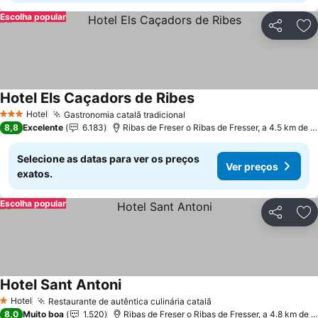
Escolha popular
Partilhar
Ad
Hotel Els Caçadors de Ribes
Ver preços
Hotel
Gastronomia catalã tradicional
Ver preços
3 Estrelas
8,8
Excelente
6.183
Ribas de Freser o Ribas de Fresser, a 4.5 km de Q
Selecione as datas para ver os preços
Ver preços
exatos.
Escolha popular
Partilhar
Ad
Hotel Sant Antoni
Ver preços
Hotel
Restaurante de autêntica culinária catalã
Ver preços
1 Estrelas
8,0
Muito boa
1.520
Ribas de Freser o Ribas de Fresser, a 4.8 km de 