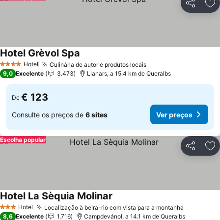
Partilhar
Ad
Hotel Grèvol Spa
Ver preços
Hotel
Culinária de autor e produtos locais
Ver preços
4 Estrelas
9,0
Excelente
3.473
Llanars, a 15.4 km de Queralbs
€ 123
De
Consulte os preços de
6 sites
Ver preços
Escolha popular
Partilhar
Ad
Hotel La Sèquia Molinar
Ver preços
Hotel
Localização à beira-rio com vista para a montanha
Ver preço
3 Estrelas
8,6
Excelente
1.716
Campdevánol, a 14.1 km de Queralbs