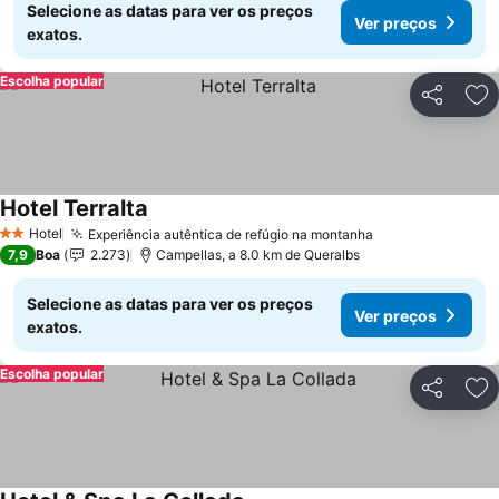
Selecione as datas para ver os preços
Ver preços
exatos.
Escolha popular
Partilhar
Ad
Hotel Terralta
Ver preços
Hotel
Experiência autêntica de refúgio na montanha
Ver preços
2 Estrelas
7,9
Boa
2.273
Campellas, a 8.0 km de Queralbs
Selecione as datas para ver os preços
Ver preços
exatos.
Escolha popular
Partilhar
Ad