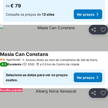
€ 79
De
Consulte os preços de
13 sites
Ver preços
Partilhar
Ad
Masia Can Constans
Ver preços
Aparthotel
Acesso direto ao trem de cremalheira de Vall de Núria
Ver p
2 Estrelas
9,2
Excelente
636
a 0.6 km de Centro da cidade
Selecione as datas para ver os preços
Ver preços
exatos.
Escolha popular
Partilhar
Ad