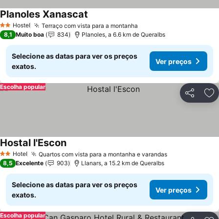
Planoles Xanascat
Ver preços
Hostel
Terraço com vista para a montanha
Ver preços
2 Estrelas
8,1
Muito boa
834
Planoles, a 6.6 km de Queralbs
Selecione as datas para ver os preços
Ver preços
exatos.
Escolha popular
Partilhar
Ad
Hostal l'Escon
Ver preços
Hotel
Quartos com vista para a montanha e varandas
Ver preços
2 Estrelas
8,5
Excelente
903
Llanars, a 15.2 km de Queralbs
Selecione as datas para ver os preços
Ver preços
exatos.
Escolha popular