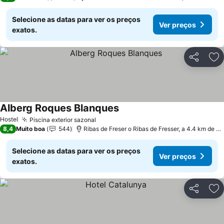
Selecione as datas para ver os preços
Ver preços
exatos.
Partilhar
Ad
Alberg Roques Blanques
Ver preços
Hostel
Piscina exterior sazonal
Ver preços
8,4
Muito boa
544
Ribas de Freser o Ribas de Fresser, a 4.4 km de Q
Selecione as datas para ver os preços
Ver preços
exatos.
Partilhar
Ad