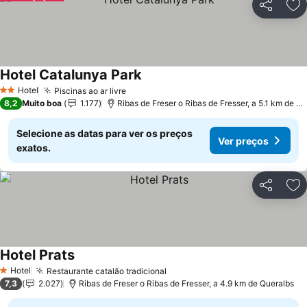
Partilhar
Ad
Hotel Catalunya Park
Ver preços
Hotel
Piscinas ao ar livre
Ver preços
2 Estrelas
8,2
Muito boa
1.177
Ribas de Freser o Ribas de Fresser, a 5.1 km de Q
Selecione as datas para ver os preços
Ver preços
exatos.
Partilhar
Ad
Hotel Prats
Ver preços
Hotel
Restaurante catalão tradicional
Ver preços
1 Estrelas
7,3
2.027
Ribas de Freser o Ribas de Fresser, a 4.9 km de Queralbs