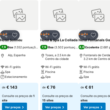
Hotel
Hotel
Hotel
3 Estrelas
4 Estrelas
4 Estrelas
Partilhar
Adicionar aos favoritos
Partilhar
Adicionar aos favoritos
Partilhar
Adicionar
Hotel Solineu
Hotel & Spa La Collada
Hotel Fontanals Go
7,9
7,9
8,6
Boa
(
1.552 pontuações
)
Boa
(
3.502 pontuações
)
Excelente
(
2.681 
Alp, Espanha
Toses, a 2.5 km de
Fontanals de Cerda
Centro da cidade
3.2 km de Centro d
cidade
Wi-Fi grátis
Wi-Fi grátis
Wi-Fi grátis
Spa
Piscina
Piscina
Estacionamento
Spa
Spa
€ 143
€ 76
€ 61
de
de
de
Consulte os preços de
1
Consulte os preços de
Consulte os preços 
site
15 sites
sites
Ver preços
Ver preços
Ver preços