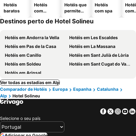
Hotéis
Hotéis
Hotéis que
Hotéis
Hoté
baratos
com
permitem
com spa
com
piscinas
animais
esta
Destinos perto de Hotel Solineu
ment
Hotéis em Andorra la Vella
Hotéis em Les Escaldes
Hotéis em Pas de la Casa
Hotéis em La Massana
Hotéis em Canillo
Hotéis em Sant Julià de Lòria
Hotéis em Soldeu
Hotéis em Sant Cugat do Vallés
Hotéis em Arinsal
Ver todas as estadias em Alp
Comparador de Hotéis
Europa
Espanha
Catalunha
Alp
Hotel Solineu
Facebook
Twitter
Insta
Yo
Selecione o seu país
Adicionar no Google