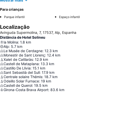
Mostrar mais
Para crianças
Parque infantil
Espaço infantil
Localização
Avinguda Supermolina, 7, 17537, Alp, Espanha
Distância de Hotel Solineu
la Molina
:
1.8
km
Alp
:
5.7
km
Le Musée de Cerdagne
:
12.3
km
Monestir de Sant Llorenç
:
12.4
km
Xalet de Catllaràs
:
12.9
km
Castell de Mataplana
:
13.3
km
Castillo De Llivia
:
15.1
km
Sant Sebastià del Sull
:
17.9
km
Centrale solaire Thémis
:
18.7
km
Odeillo Solar Furnace
:
19
km
Castell de Querol
:
19.5
km
Girona-Costa Brava Airport
:
83.6
km