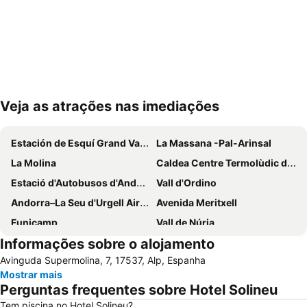
Veja as atrações nas imediações
Ampliar mapa
Estación de Esquí Grand Valira
La Massana -Pal-Arinsal
La Molina
Caldea Centre Termolùdic d' Andorra
Estació d'Autobusos d'Andorra
Vall d'Ordino
Andorra–La Seu d'Urgell Airport
Avenida Meritxell
Funicamp
Vall de Núria
Informações sobre o alojamento
Font-Romeu Pyrénées 2000
Vallnord
Avinguda Supermolina, 7, 17537, Alp, Espanha
Masella
Vall de Canillo
Mostrar mais
Cremallera de Núria
Catedral de la Seu d´Urgell
Perguntas frequentes sobre Hotel Solineu
Parc Natural de la Vall de Sorteny
Andorra Romànica -centre d'interpretació
Tem piscina no Hotel Solineu?