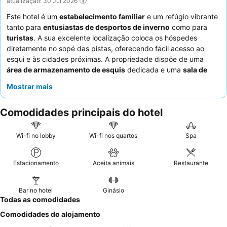
atualização: 30 Jul 2026
Este hotel é um
estabelecimento familiar
e um refúgio vibrante
tanto para
entusiastas de desportos de inverno
como para
turistas
. A sua excelente localização coloca os hóspedes
diretamente no sopé das pistas, oferecendo fácil acesso ao
esqui e às cidades próximas. A propriedade dispõe de uma
área de armazenamento de esquis
dedicada e uma
sala de
jogos para crianças
, atendendo tanto a adultos ativos como a
Mostrar mais
hóspedes mais jovens. Os hóspedes elogiam consistentemente
o
serviço atencioso e amigável
da equipa do hotel, e o
Comodidades principais do hotel
pequeno-almoço buffet
é frequentemente destacado pela sua
qualidade completa e caseira. Para aqueles que procuram as
melhores vistas, recomenda-se solicitar um quarto num andar
Wi-fi no lobby
Wi-fi nos quartos
Spa
superior virado para as montanhas.
Estacionamento
Aceita animais
Restaurante
Bar no hotel
Ginásio
Todas as comodidades
Comodidades do alojamento