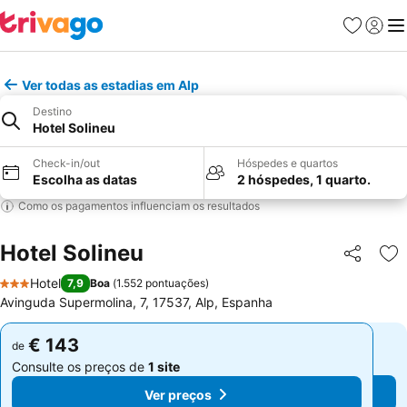
Favoritos
Iniciar
Me
Ver todas as estadias em Alp
Destino
Hotel Solineu
Check-in/out
Hóspedes e quartos
Escolha as datas
2 hóspedes, 1 quarto.
Como os pagamentos influenciam os resultados
Hotel Solineu
Partilhar
Ad
Hotel
7,9
Boa
(
1.552 pontuações
)
3 Estrelas
Avinguda Supermolina, 7, 17537, Alp, Espanha
€ 143
€ 143
de
de
Consulte os preços de
1 site
Consulte os preços de
1 site
Ver preços
Ver preços