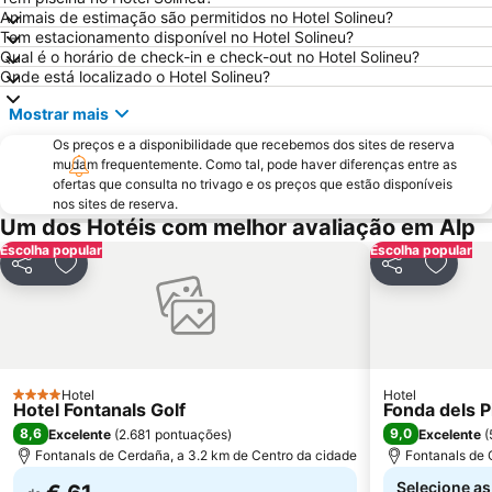
Animais de estimação são permitidos no Hotel Solineu?
Vall de Núria
Puigcerdà
Tem estacionamento disponível no Hotel Solineu?
Parque Natural de Cadí-Moixeró
La Plaça de Catalunya
Qual é o horário de check-in e check-out no Hotel Solineu?
Onde está localizado o Hotel Solineu?
Ax 3 Domaines
Mostrar mais
Os preços e a disponibilidade que recebemos dos sites de reserva
mudam frequentemente. Como tal, pode haver diferenças entre as
ofertas que consulta no trivago e os preços que estão disponíveis
nos sites de reserva.
Um dos Hotéis com melhor avaliação em Alp
Escolha popular
Escolha popular
Partilhar
Adicionar aos favoritos
Partilhar
Adicio
Hotel
Hotel
4 Estrelas
Hotel Fontanals Golf
Fonda dels P
8,6
9,0
Excelente
(
2.681 pontuações
)
Excelente
(
Fontanals de Cerdaña, a 3.2 km de Centro da cidade
Fontanals de 
Selecione as