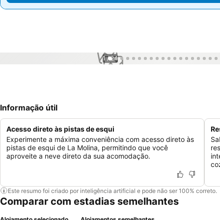
1 / 24
Informação útil
Acesso direto às pistas de esqui
Re
Experimente a máxima conveniência com acesso direto às
Sa
pistas de esqui de La Molina, permitindo que você
re
aproveite a neve direto da sua acomodação.
in
coz
Este resumo foi criado por inteligência artificial e pode não ser 100% correto.
Comparar com estadias semelhantes
Alojamento selecionado
Alojamentos semelhantes