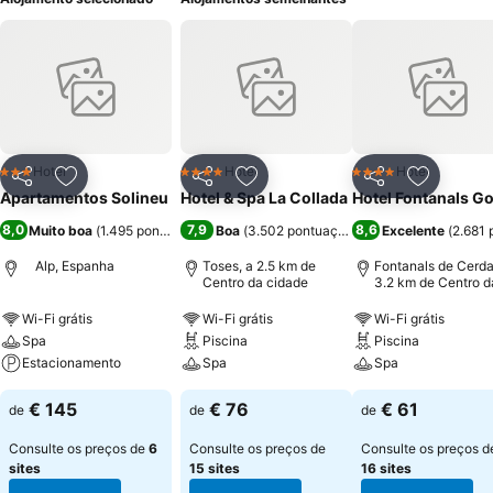
Hotel
Hotel
Hotel
3 Estrelas
4 Estrelas
4 Estrelas
Partilhar
Adicionar aos favoritos
Partilhar
Adicionar aos favoritos
Partilhar
Adicionar
Apartamentos Solineu
Hotel & Spa La Collada
Hotel Fontanals Go
8,0
7,9
8,6
Muito boa
(
1.495 pontuações
)
Boa
(
3.502 pontuações
)
Excelente
(
2.681 
Alp, Espanha
Toses, a 2.5 km de
Fontanals de Cerda
Centro da cidade
3.2 km de Centro d
cidade
Wi-Fi grátis
Wi-Fi grátis
Wi-Fi grátis
Spa
Piscina
Piscina
Estacionamento
Spa
Spa
€ 145
€ 76
€ 61
de
de
de
Consulte os preços de
6
Consulte os preços de
Consulte os preços d
sites
15 sites
16 sites