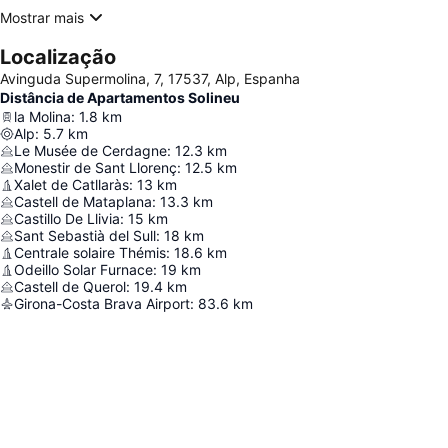
Mostrar mais
Localização
Avinguda Supermolina, 7, 17537, Alp, Espanha
Distância de Apartamentos Solineu
la Molina
:
1.8
km
Alp
:
5.7
km
Le Musée de Cerdagne
:
12.3
km
Monestir de Sant Llorenç
:
12.5
km
Xalet de Catllaràs
:
13
km
Castell de Mataplana
:
13.3
km
Castillo De Llivia
:
15
km
Sant Sebastià del Sull
:
18
km
Centrale solaire Thémis
:
18.6
km
Odeillo Solar Furnace
:
19
km
Castell de Querol
:
19.4
km
Girona-Costa Brava Airport
:
83.6
km