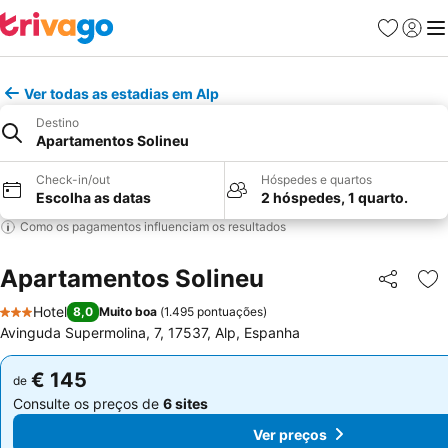
Favoritos
Iniciar
Me
Ver todas as estadias em Alp
Destino
Apartamentos Solineu
Check-in/out
Hóspedes e quartos
Escolha as datas
2 hóspedes, 1 quarto.
Como os pagamentos influenciam os resultados
Apartamentos Solineu
Partilhar
Ad
Hotel
8,0
Muito boa
(
1.495 pontuações
)
3 Estrelas
Avinguda Supermolina, 7, 17537, Alp, Espanha
€ 145
€ 145
de
de
Consulte os preços de
6 sites
Consulte os preços de
6 sites
Ver preços
Ver preços