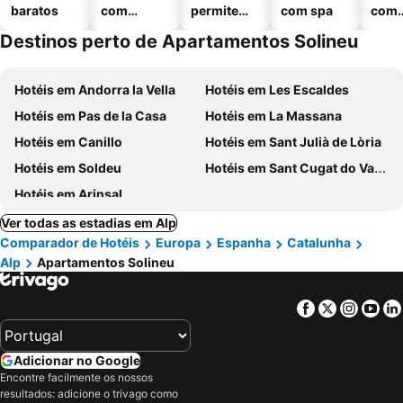
baratos
com
permitem
com spa
com
piscinas
animais
esta
Destinos perto de Apartamentos Solineu
ment
Hotéis em Andorra la Vella
Hotéis em Les Escaldes
Hotéis em Pas de la Casa
Hotéis em La Massana
Hotéis em Canillo
Hotéis em Sant Julià de Lòria
Hotéis em Soldeu
Hotéis em Sant Cugat do Vallés
Hotéis em Arinsal
Ver todas as estadias em Alp
Comparador de Hotéis
Europa
Espanha
Catalunha
Alp
Apartamentos Solineu
Facebook
Twitter
Insta
Yo
Adicionar no Google
Encontre facilmente os nossos
resultados: adicione o trivago como