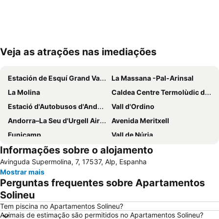
Veja as atrações nas imediações
Ampliar mapa
Estación de Esquí Grand Valira
La Massana -Pal-Arinsal
La Molina
Caldea Centre Termolùdic d' Andorra
Estació d'Autobusos d'Andorra
Vall d'Ordino
Andorra–La Seu d'Urgell Airport
Avenida Meritxell
Funicamp
Vall de Núria
Informações sobre o alojamento
Font-Romeu Pyrénées 2000
Vallnord
Avinguda Supermolina, 7, 17537, Alp, Espanha
Masella
Vall de Canillo
Mostrar mais
Cremallera de Núria
Catedral de la Seu d´Urgell
Perguntas frequentes sobre Apartamentos
Parc Natural de la Vall de Sorteny
Andorra Romànica -centre d'interpretació
Solineu
Vall de Núria
Puigcerdà
Tem piscina no Apartamentos Solineu?
Animais de estimação são permitidos no Apartamentos Solineu?