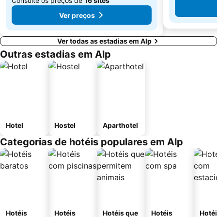
Consulte os preços de
16 sites
Ver preços
Ver todas as estadias em Alp
Outras estadias em Alp
Hotel
Hostel
Aparthotel
Categorias de hotéis populares em Alp
Hotéis
Hotéis
Hotéis que
Hotéis
Hoté