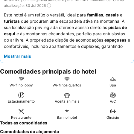
atualização: 30 Jul 2026
Este hotel é um refúgio versátil, ideal para
famílias
,
casais
e
turistas
que procuram uma escapadela ativa na montanha. A
sua localização privilegiada oferece acesso direto às
pistas de
esqui
e às montanhas circundantes, perfeito para entusiastas
do ar livre. A propriedade dispõe de acomodações
espaçosas
e
confortáveis, incluindo apartamentos e duplexes, garantindo
uma estadia relaxante para todos os hóspedes. Os funcionários
Mostrar mais
recebem consistentemente elogios pela sua prestabilidade e
educação, e embora as opções de pequeno-almoço sejam
Comodidades principais do hotel
convenientes, os hóspedes consideram frequentemente que os
preços tanto do pequeno-almoço como do jantar são elevados.
Para uma experiência mais tranquila, os hóspedes são
Wi-fi no lobby
Wi-fi nos quartos
Spa
aconselhados a solicitar um quarto virado para o jardim.
Estacionamento
Aceita animais
A/C
Restaurante
Bar no hotel
Ginásio
Todas as comodidades
Comodidades do alojamento