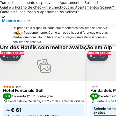
Parque Natural de Cadí-Moixeró
La Plaça de Catalunya
Tem estacionamento disponível no Apartamentos Solineu?
Qual é o horário de check-in e check-out no Apartamentos Solineu?
Ax 3 Domaines
Onde está localizado o Apartamentos Solineu?
Mostrar mais
Os preços e a disponibilidade que recebemos dos sites de reserva
mudam frequentemente. Como tal, pode haver diferenças entre as
ofertas que consulta no trivago e os preços que estão disponíveis
nos sites de reserva.
Um dos Hotéis com melhor avaliação em Alp
Escolha popular
Escolha popular
Partilhar
Adicionar aos favoritos
Partilhar
Adicio
Hotel
Hotel
4 Estrelas
Hotel Fontanals Golf
Fonda dels P
8,6
9,0
Excelente
(
2.681 pontuações
)
Excelente
(
Fontanals de Cerdaña, a 3.2 km de Centro da cidade
Fontanals de 
Selecione as
€ 61
de
exatos.