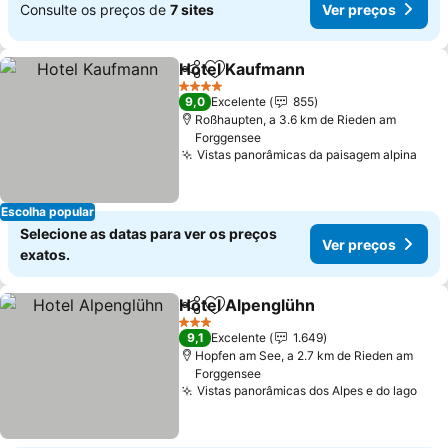
Consulte os preços de
7 sites
Ver preços
Hotel Kaufmann
Partilhar
Adicionar aos favoritos
4 Estrelas
9,0
Excelente
855
Roßhaupten, a 3.6 km de Rieden am
Forggensee
Vistas panorâmicas da paisagem alpina
Escolha popular
Selecione as datas para ver os preços
Ver preços
exatos.
Hotel Alpenglühn
Partilhar
Adicionar aos favoritos
3 Estrelas
9,1
Excelente
1.649
Hopfen am See, a 2.7 km de Rieden am
Forggensee
Vistas panorâmicas dos Alpes e do lago