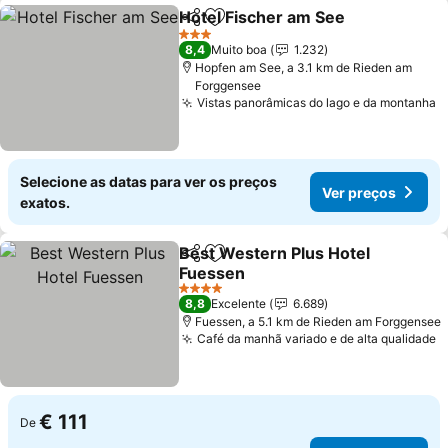
Hotel Fischer am See
Partilhar
Adicionar aos favoritos
3 Estrelas
8,4
Muito boa
1.232
Hopfen am See, a 3.1 km de Rieden am
Forggensee
Vistas panorâmicas do lago e da montanha
Selecione as datas para ver os preços
Ver preços
exatos.
Best Western Plus Hotel
Partilhar
Adicionar aos favoritos
Fuessen
4 Estrelas
8,8
Excelente
6.689
Fuessen, a 5.1 km de Rieden am Forggensee
Café da manhã variado e de alta qualidade
€ 111
De