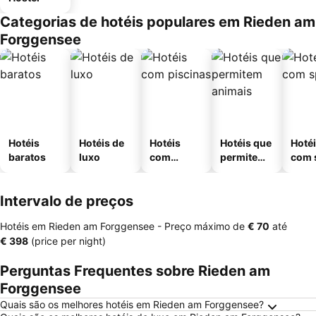
Categorias de hotéis populares em Rieden am
Forggensee
Hotéis
Hotéis de
Hotéis
Hotéis que
Hoté
baratos
luxo
com
permitem
com 
piscinas
animais
Intervalo de preços
Hotéis em Rieden am Forggensee -
Preço máximo
de
‎€ 70
até
‎€ 398
(price per night)
Perguntas Frequentes sobre Rieden am
Forggensee
Quais são os melhores hotéis em Rieden am Forggensee?