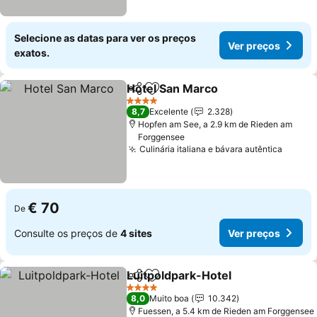
Selecione as datas para ver os preços
Ver preços
exatos.
Hotel San Marco
Partilhar
Adicionar aos favoritos
4 Estrelas
8,7
Excelente
2.328
Hopfen am See, a 2.9 km de Rieden am
Forggensee
Culinária italiana e bávara autêntica
€ 70
De
Consulte os preços de
4 sites
Ver preços
Luitpoldpark-Hotel
Partilhar
Adicionar aos favoritos
4 Estrelas
8,0
Muito boa
10.342
Fuessen, a 5.4 km de Rieden am Forggensee