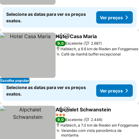
Selecione as datas para ver os preços
Ver preços
exatos.
Hotel Casa Maria
Partilhar
Adicionar aos favoritos
9,0
Excelente
2.687
Halblech, a 6.6 km de Rieden am Forggensee
Café da manhã buffet excepcional
Escolha popular
Selecione as datas para ver os preços
Ver preços
exatos.
Alpchalet Schwanstein
Partilhar
Adicionar aos favoritos
3 Estrelas
9,0
Excelente
2.446
Halblech, a 7.0 km de Rieden am Forggensee
Varandas com vista panorâmica da
montanha