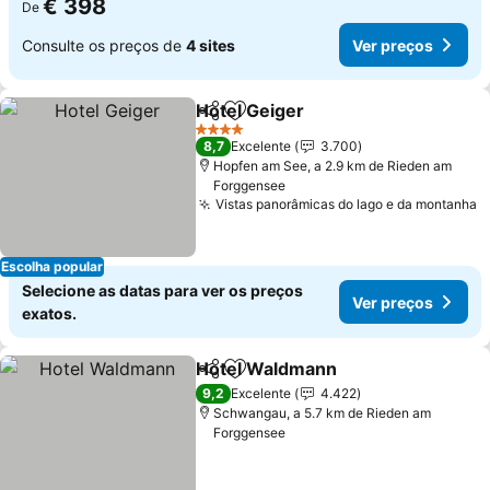
€ 398
De
Consulte os preços de
4 sites
Ver preços
Hotel Geiger
Partilhar
Adicionar aos favoritos
4 Estrelas
8,7
Excelente
3.700
Hopfen am See, a 2.9 km de Rieden am
Forggensee
Vistas panorâmicas do lago e da montanha
Escolha popular
Selecione as datas para ver os preços
Ver preços
exatos.
Hotel Waldmann
Partilhar
Adicionar aos favoritos
9,2
Excelente
4.422
Schwangau, a 5.7 km de Rieden am
Forggensee