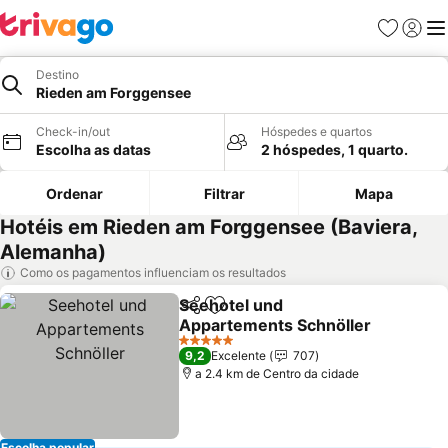
Favoritos
Iniciar
Me
Destino
Rieden am Forggensee
Check-in/out
Hóspedes e quartos
Escolha as datas
2 hóspedes, 1 quarto.
Ordenar
Filtrar
Mapa
Hotéis em Rieden am Forggensee (Baviera,
Alemanha)
Como os pagamentos influenciam os resultados
Seehotel und
Partilhar
Adicionar aos favoritos
Appartements Schnöller
5 Estrelas
9,2
Excelente
707
a 2.4 km de Centro da cidade
Escolha popular