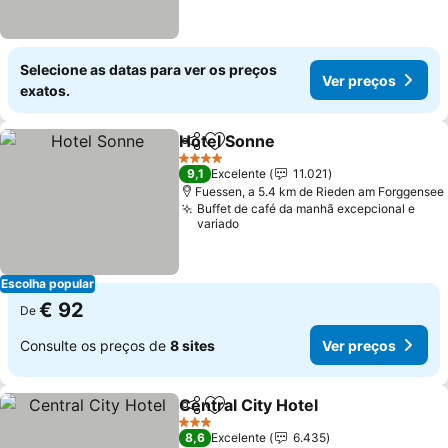
Selecione as datas para ver os preços
Ver preços
exatos.
Hotel Sonne
Partilhar
Adicionar aos favoritos
4 Estrelas
9,1
Excelente
11.021
Fuessen, a 5.4 km de Rieden am Forggensee
Buffet de café da manhã excepcional e
variado
Escolha popular
€ 92
De
Consulte os preços de
8 sites
Ver preços
Central City Hotel
Partilhar
Adicionar aos favoritos
3 Estrelas
8,6
Excelente
6.435