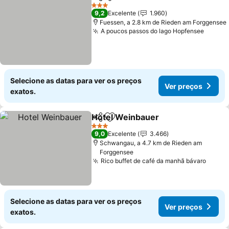
Partilhar
Adicionar aos favoritos
3 Estrelas
9,2
Excelente
1.960
Fuessen, a 2.8 km de Rieden am Forggensee
A poucos passos do lago Hopfensee
Selecione as datas para ver os preços
Ver preços
exatos.
Hotel Weinbauer
Partilhar
Adicionar aos favoritos
3 Estrelas
9,0
Excelente
3.466
Schwangau, a 4.7 km de Rieden am
Forggensee
Rico buffet de café da manhã bávaro
Selecione as datas para ver os preços
Ver preços
exatos.