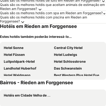
Quais são os melhores hotéis de luxo em Rieden am Forggensee?
Quais são os melhores hotéis que aceitam animais de estimação em
Rieden am Forggensee?
Quais são os melhores hotéis com spa em Rieden am Forggensee?
Quais são os melhores hotéis com piscina em Rieden am
Forggensee?
Hotéis em Rieden am Forggensee
Estes hotéis também poderão interessá-lo...
Hotel Sonne
Central City Hotel
Hotel Füssen
Hotel Ludwigs
Luitpoldpark-Hotel
Hotel Schlosskrone
Landhotel Huberhof
Das Schwanstein
Hotel Waldmann
Best Western Plus Hotel Fuessen
Bairros - Rieden am Forggensee
Garni City Hotel
Hotel Weinbauer
Villa Fantasia Budget Boutique Hotel
Das König Ludwig - Adults Only
Hotéis em Cidade Velha de Füssen
Parkhotel Bad Faulenbach
Gutshof zum Schluxen
Hotel Greinwald
Biohotel Eggensberger