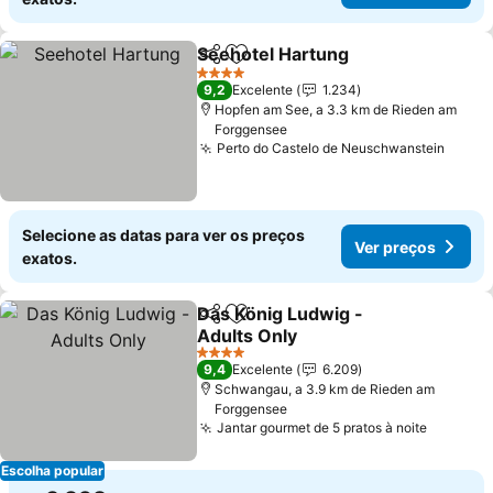
Seehotel Hartung
Partilhar
Adicionar aos favoritos
4 Estrelas
9,2
Excelente
1.234
Hopfen am See, a 3.3 km de Rieden am
Forggensee
Perto do Castelo de Neuschwanstein
Selecione as datas para ver os preços
Ver preços
exatos.
Das König Ludwig -
Partilhar
Adicionar aos favoritos
Adults Only
4 Estrelas
9,4
Excelente
6.209
Schwangau, a 3.9 km de Rieden am
Forggensee
Jantar gourmet de 5 pratos à noite
Escolha popular