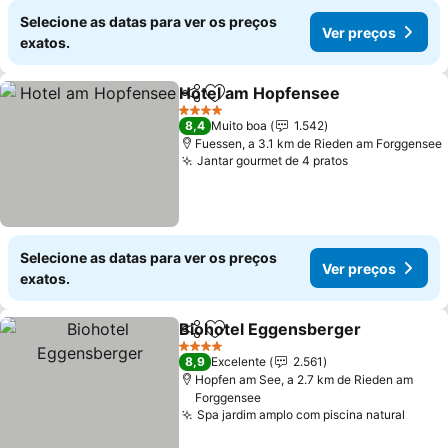
Selecione as datas para ver os preços
Ver preços
exatos.
Hotel am Hopfensee
Partilhar
Adicionar aos favoritos
4 Estrelas
8,4
Muito boa
1.542
Fuessen, a 3.1 km de Rieden am Forggensee
Jantar gourmet de 4 pratos
Selecione as datas para ver os preços
Ver preços
exatos.
Biohotel Eggensberger
Partilhar
Adicionar aos favoritos
4 Estrelas
8,9
Excelente
2.561
Hopfen am See, a 2.7 km de Rieden am
Forggensee
Spa jardim amplo com piscina natural