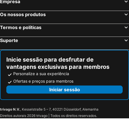
Empresa
Frankfurt, Hesse Hotéis
Dusseldorf, Renânia do Norte-Vestfália Hotéis
Hamburgo, Hamburgo Hotéis
Stuttgart, Bade-Vurtemberga Hotéis
Os nossos produtos
Dresden, Saxónia Hotéis
Termos e políticas
Suporte
Inicie sessão para desfrutar de
vantagens exclusivas para membros
Personalize a sua experiência
Ofertas e preços para membros
Iniciar sessão
trivago N.V.
, Kesselstraße 5 – 7, 40221 Düsseldorf, Alemanha
Direitos autorais 2026 trivago | Todos os direitos reservados.