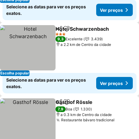
Selecione as datas para ver os preços
Ver preços
exatos.
Hotel Schwarzenbach
Partilhar
Adicionar aos favoritos
3 Estrelas
9,3
Excelente
3.439
a 2.2 km de Centro da cidade
Escolha popular
Selecione as datas para ver os preços
Ver preços
exatos.
Gasthof Rössle
Partilhar
Adicionar aos favoritos
7,9
Boa
1.330
a 0.3 km de Centro da cidade
Restaurante bávaro tradicional