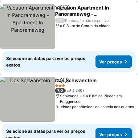
Vacation Apartment In
Partilhar
Adicionar aos favoritos
Panoramaweg -
Apartment In
/
Pontuação não disponível
Panoramaweg
a 0.8 km de Centro da cidade
Selecione as datas para ver os preços
Ver preços
exatos.
Das Schwanstein
Partilhar
Adicionar aos favoritos
3 Estrelas
7,0
2.240
Schwangau, a 4.6 km de Rieden am
Forggensee
Vistas panorâmicas do castelo nos quartos
Selecione as datas para ver os preços
Ver preços
exatos.