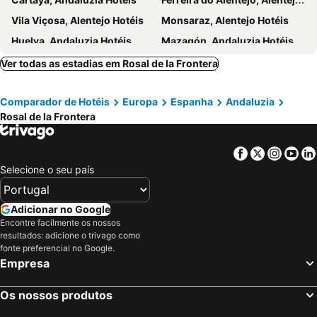
Vila Viçosa, Alentejo Hotéis
Monsaraz, Alentejo Hotéis
Huelva, Andaluzia Hotéis
Mazagón, Andaluzia Hotéis
Moura, Alentejo Hotéis
Cabanas de Tavira, Algarve Hotéis
Ver todas as estadias em Rosal de la Frontera
Aljustrel, Alentejo Hotéis
Alcoutim, Algarve Hotéis
Comparador de Hotéis
Europa
Espanha
Andaluzia
Castro Marim, Algarve Hotéis
Serpa, Alentejo Hotéis
Rosal de la Frontera
Mourão, Alentejo Hotéis
Alandroal, Alentejo Hotéis
Almodôvar, Alentejo Hotéis
Vidigueira, Alentejo Hotéis
Facebook
Twitter
Insta
Yo
Málaga, Andaluzia Hotéis
La Carlota, Andaluzia Hotéis
Selecione o seu país
Córdoba, Andaluzia Hotéis
Rodada, Andaluzia Hotéis
Antequera, Andaluzia Hotéis
Alora, Andaluzia Hotéis
Adicionar no Google
Encontre facilmente os nossos
Setenil de las Bodegas, Andaluzia Hotéis
Almodóvar del Río, Andaluzia Hotéis
resultados: adicione o trivago como
Jaén, Andaluzia Hotéis
Islantilla, Andaluzia Hotéis
fonte preferencial no Google.
Empresa
Madrid, Madrid Hotéis
Benidorm, Valência Hotéis
Sevilha, Andaluzia Hotéis
Barcelona, Catalunha Hotéis
Os nossos produtos
Vigo, Galiza Hotéis
Sangenjo, Galiza Hotéis