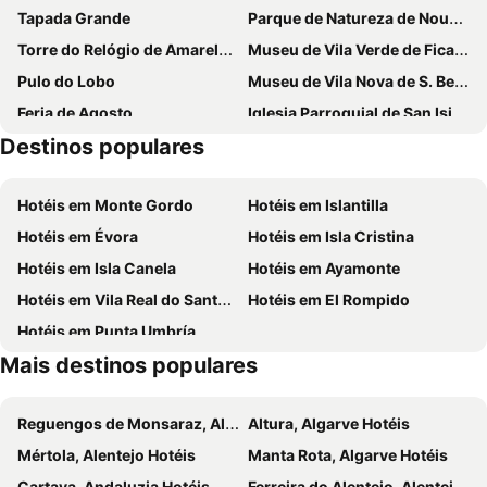
Tapada Grande
Parque de Natureza de Noudar
Torre do Relógio de Amareleja
Museu de Vila Verde de Ficalho
Pulo do Lobo
Museu de Vila Nova de S. Bento
Feria de Agosto
Iglesia Parroquial de San Isidro Labrador
Destinos populares
Ruta en Moto por la Sierra de Aracena y Picos de Aroche
Fiestas en honor a Nuestra Señora de Consolación
Romería de San Antonio de Padua
Santa Bárbara
Hotéis em Monte Gordo
Hotéis em Islantilla
Las Pizarrillas
Hotéis em Évora
Hotéis em Isla Cristina
Hotéis em Isla Canela
Hotéis em Ayamonte
Hotéis em Vila Real do Santo António
Hotéis em El Rompido
Hotéis em Punta Umbría
Mais destinos populares
Reguengos de Monsaraz, Alentejo Hotéis
Altura, Algarve Hotéis
Mértola, Alentejo Hotéis
Manta Rota, Algarve Hotéis
Cartaya, Andaluzia Hotéis
Ferreira do Alentejo, Alentejo Hotéis