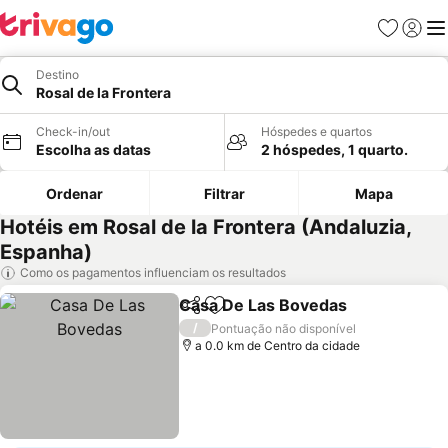
Favoritos
Iniciar
Me
Destino
Rosal de la Frontera
Check-in/out
Hóspedes e quartos
Escolha as datas
2 hóspedes, 1 quarto.
Ordenar
Filtrar
Mapa
Hotéis em Rosal de la Frontera (Andaluzia,
Espanha)
Como os pagamentos influenciam os resultados
Casa De Las Bovedas
Partilhar
Adicionar aos favoritos
/
Pontuação não disponível
a 0.0 km de Centro da cidade