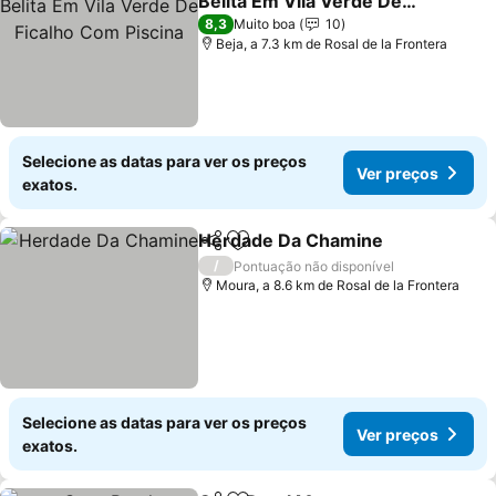
Belita Em Vila Verde De
Ficalho Com Piscina
8,3
Muito boa
10
Beja, a 7.3 km de Rosal de la Frontera
Selecione as datas para ver os preços
Ver preços
exatos.
Herdade Da Chamine
Partilhar
Adicionar aos favoritos
/
Pontuação não disponível
Moura, a 8.6 km de Rosal de la Frontera
Selecione as datas para ver os preços
Ver preços
exatos.