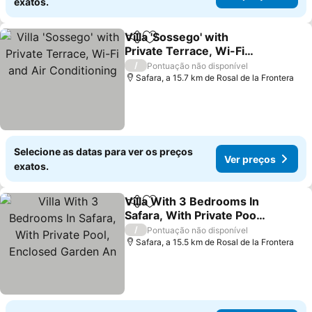
exatos.
Villa 'Sossego' with
Partilhar
Adicionar aos favoritos
Private Terrace, Wi-Fi
and Air Conditioning
/
Pontuação não disponível
Safara, a 15.7 km de Rosal de la Frontera
Selecione as datas para ver os preços
Ver preços
exatos.
Villa With 3 Bedrooms In
Partilhar
Adicionar aos favoritos
Safara, With Private Pool,
Enclosed Garden An
/
Pontuação não disponível
Safara, a 15.5 km de Rosal de la Frontera