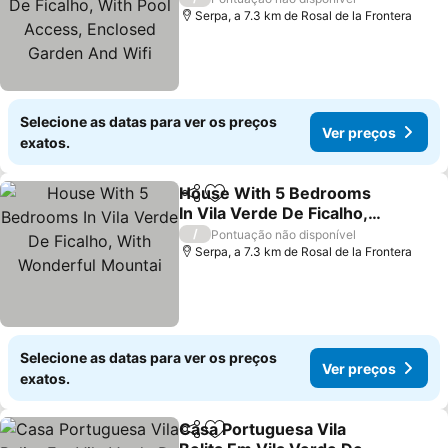
Enclosed Garden And
Serpa, a 7.3 km de Rosal de la Frontera
Wifi
Selecione as datas para ver os preços
Ver preços
exatos.
House With 5 Bedrooms
Partilhar
Adicionar aos favoritos
In Vila Verde De Ficalho,
With Wonderful Mountai
/
Pontuação não disponível
Serpa, a 7.3 km de Rosal de la Frontera
Selecione as datas para ver os preços
Ver preços
exatos.
Casa Portuguesa Vila
Partilhar
Adicionar aos favoritos