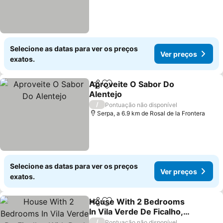
Selecione as datas para ver os preços
Ver preços
exatos.
Aproveite O Sabor Do
Partilhar
Adicionar aos favoritos
Alentejo
/
Pontuação não disponível
Serpa, a 6.9 km de Rosal de la Frontera
Selecione as datas para ver os preços
Ver preços
exatos.
House With 2 Bedrooms
Partilhar
Adicionar aos favoritos
In Vila Verde De Ficalho,
With Pool Access,
/
Pontuação não disponível