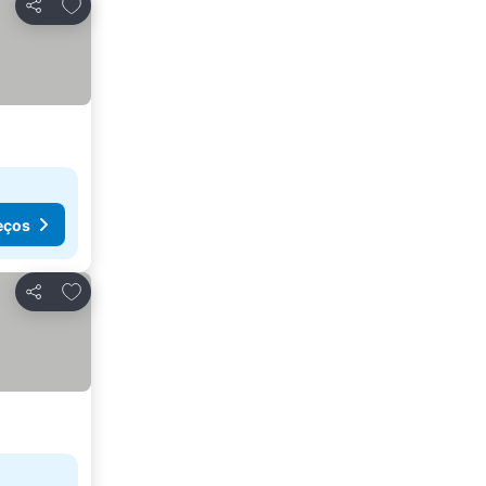
Adicionar aos favoritos
Partilhar
eços
Adicionar aos favoritos
Partilhar