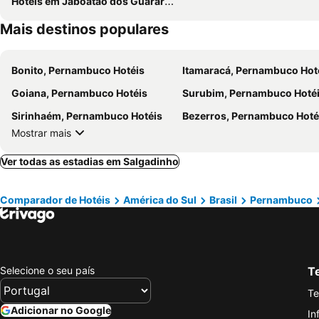
Hotéis em Jaboatão dos Guararapes
Mais destinos populares
Bonito, Pernambuco Hotéis
Itamaracá, Pernambuco Hot
Goiana, Pernambuco Hotéis
Surubim, Pernambuco Hoté
Sirinhaém, Pernambuco Hotéis
Bezerros, Pernambuco Hoté
Mostrar mais
Ver todas as estadias em Salgadinho
Comparador de Hotéis
América do Sul
Brasil
Pernambuco
Selecione o seu país
Te
Te
Adicionar no Google
In