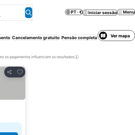
PT · €
Menu
Iniciar sessão
.
Ver mapa
mento
Cancelamento gratuito
Pensão completa
o os pagamentos influenciam os resultados
Adicionar aos favoritos
Partilhar