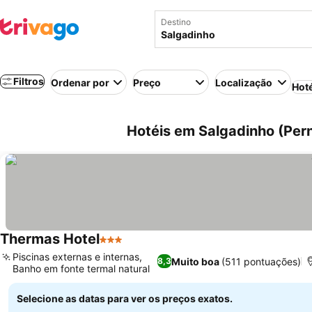
Destino
Filtros
Ordenar por
Preço
Localização
Hot
Hotéis em Salgadinho (Per
Thermas Hotel
3 Estrelas
Ver preços
Piscinas externas e internas,
Muito boa
(511 pontuações)
8,3
Banho em fonte termal natural
Ver preços
Selecione as datas para ver os preços exatos.