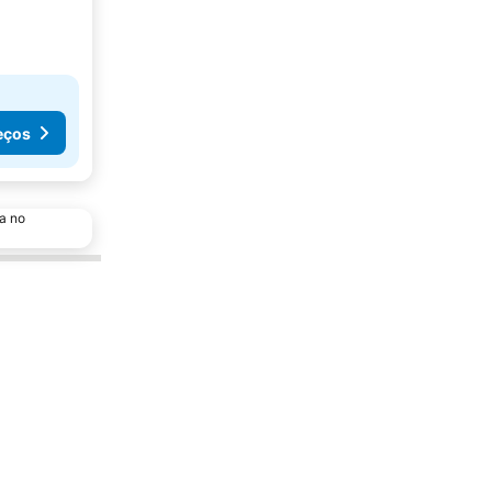
eços
a no