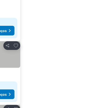
eços
Adicionar aos favoritos
Partilhar
eços