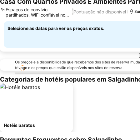
Casa Com Quartos Privados E Ambientes Part
Espaços de convívio
Pontuação não disponível
/
Sur
partilhados, WiFi confiável no
Ver preços
quarto
Selecione as datas para ver os preços exatos.
Os preços e a disponibilidade que recebemos dos sites de reserva muda
trivago e os preços que estão disponíveis nos sites de reserva.
Categorias de hotéis populares em Salgadinh
Hotéis baratos
Perguntas Frequentes sobre Salgadinho