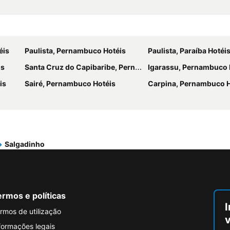
éis
Paulista, Pernambuco Hotéis
Paulista, Paraíba Hotéi
is
Santa Cruz do Capibaribe, Pernambuco Hotéis
Igarassu, Pernambuco 
is
Sairé, Pernambuco Hotéis
Carpina, Pernambuco H
Salgadinho
rmos e políticas
I
rmos de utilização
formações legais