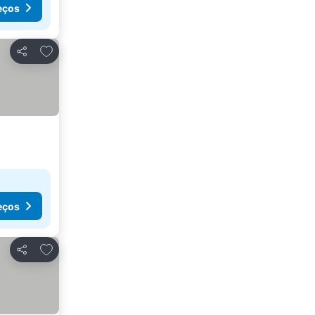
eços
Adicionar aos favoritos
Partilhar
eços
Adicionar aos favoritos
Partilhar