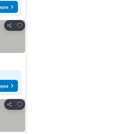
eços
Adicionar aos favoritos
Partilhar
eços
Adicionar aos favoritos
Partilhar