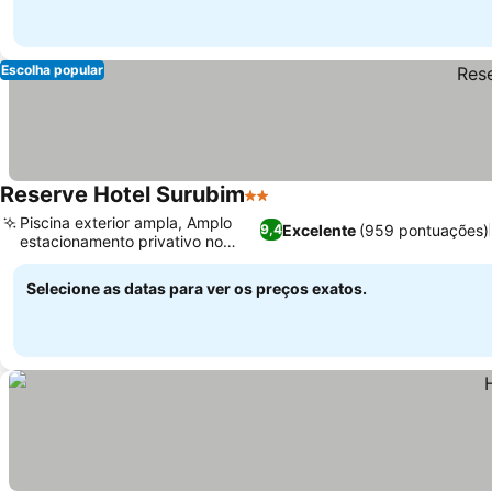
Escolha popular
Reserve Hotel Surubim
2 Estrelas
Ver preços
Piscina exterior ampla, Amplo
Excelente
(959 pontuações)
9,4
estacionamento privativo no
Ver preços
local
Selecione as datas para ver os preços exatos.