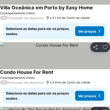
Villa Oceânica em Porto by Easy Home
Ver preç
Casa/apartamento inteiro
/
a 3.1 km de Centro da cidade
Pontuação não disponível
Selecione as datas para ver os preços
Ver preços
exatos.
Partilhar
Ad
Condo House For Rent
Ver preços
Casa/apartamento inteiro
/
a 4.8 km de Centro da cidade
Pontuação não disponível
Selecione as datas para ver os preços
Ver preços
exatos.