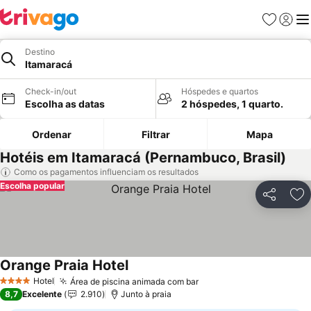
Favoritos
Iniciar
Me
Destino
Itamaracá
Check-in/out
Hóspedes e quartos
Escolha as datas
2 hóspedes, 1 quarto.
Ordenar
Filtrar
Mapa
Hotéis em Itamaracá (Pernambuco, Brasil)
Como os pagamentos influenciam os resultados
Escolha popular
Partilhar
Ad
Orange Praia Hotel
Ver preços
Hotel
Área de piscina animada com bar
Ver preços
4 Estrelas
8,7
Excelente
2.910
Junto à praia