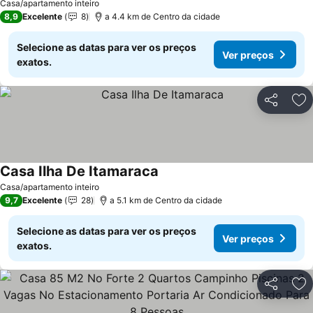
Casa/apartamento inteiro
8,9
Excelente
8
a 4.4 km de Centro da cidade
Selecione as datas para ver os preços
Ver preços
exatos.
Partilhar
Ad
Casa Ilha De Itamaraca
Ver preços
Casa/apartamento inteiro
9,7
Excelente
28
a 5.1 km de Centro da cidade
Selecione as datas para ver os preços
Ver preços
exatos.
Partilhar
Ad