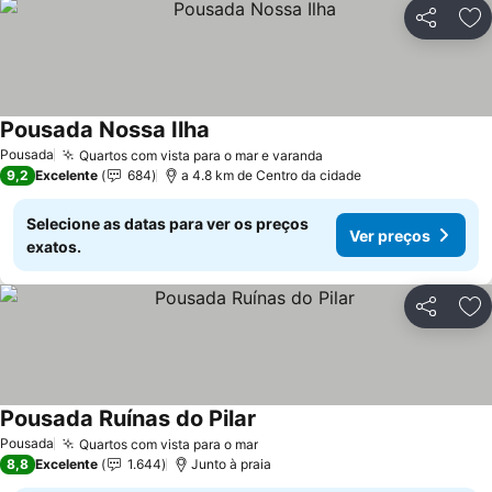
Partilhar
Ad
Pousada Nossa Ilha
Ver preços
Pousada
Quartos com vista para o mar e varanda
Ver preços
9,2
Excelente
684
a 4.8 km de Centro da cidade
Selecione as datas para ver os preços
Ver preços
exatos.
Partilhar
Ad
Pousada Ruínas do Pilar
Ver preços
Pousada
Quartos com vista para o mar
Ver preços
8,8
Excelente
1.644
Junto à praia