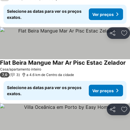
Selecione as datas para ver os preços
Ver preços
exatos.
Partilhar
Ad
Flat Beira Mangue Mar Ar Pisc Estac Zelador
V
Casa/apartamento inteiro
7,0
3
a 4.6 km de Centro da cidade
Selecione as datas para ver os preços
Ver preços
exatos.
Partilhar
Ad