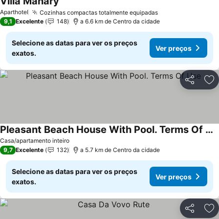
Villa Manary
Ver preços
Aparthotel
Cozinhas compactas totalmente equipadas
Ver preços
9,1
Excelente
148
a 6.6 km de Centro da cidade
Selecione as datas para ver os preços
Ver preços
exatos.
Partilhar
Ad
Pleasant Beach House With Pool. Terms Of Use
Ver preços
Casa/apartamento inteiro
9,7
Excelente
132
a 5.7 km de Centro da cidade
Selecione as datas para ver os preços
Ver preços
exatos.
Partilhar
Ad