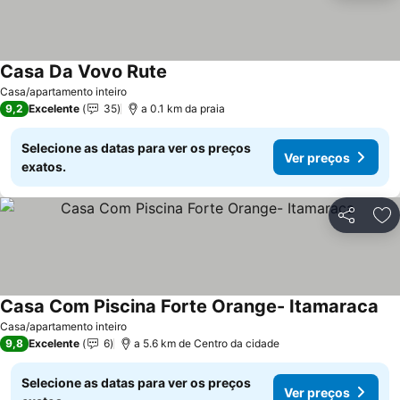
Casa Da Vovo Rute
Ver preços
Casa/apartamento inteiro
9,2
Excelente
35
a 0.1 km da praia
Selecione as datas para ver os preços
Ver preços
exatos.
Partilhar
Ad
Casa Com Piscina Forte Orange- Itamaraca
Ver
Casa/apartamento inteiro
9,8
Excelente
6
a 5.6 km de Centro da cidade
Selecione as datas para ver os preços
Ver preços