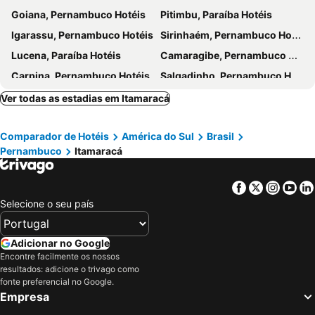
Goiana, Pernambuco Hotéis
Pitimbu, Paraíba Hotéis
4º Congresso Brasileiro de Perícia Médica Previdenciária
Torre Malakoff
Igarassu, Pernambuco Hotéis
Sirinhaém, Pernambuco Hotéis
Lucena, Paraíba Hotéis
Camaragibe, Pernambuco Hotéis
Carpina, Pernambuco Hotéis
Salgadinho, Pernambuco Hotéis
Tracunhaém, Pernambuco Hotéis
Limoeiro, Pernambuco Hotéis
Ver todas as estadias em Itamaracá
Bayeux, Paraíba Hotéis
Pombos, Pernambuco Hotéis
Comparador de Hotéis
América do Sul
Brasil
Vitória de Santo Antão, Pernambuco Hotéis
Chã Grande, Pernambuco Hotéis
Pernambuco
Itamaracá
Patos, Paraíba Hotéis
Arcoverde, Pernambuco Hotéis
Triunfo, Pernambuco Hotéis
Serra Talhada, Pernambuco Hotéis
Facebook
Twitter
Insta
Yo
Belém, Paraíba Hotéis
Cacimba de Areia, Paraíba Hotéis
Selecione o seu país
Conceição, Paraíba Hotéis
Tabira, Pernambuco Hotéis
Flores, Pernambuco Hotéis
Rio de Janeiro, Rio de Janeiro Hotéis
Adicionar no Google
Encontre facilmente os nossos
São Paulo, São Paulo Hotéis
Fortaleza, Ceará Hotéis
resultados: adicione o trivago como
Natal, Rio Grande do Norte Hotéis
Foz do Iguaçu, Paraná Hotéis
fonte preferencial no Google.
Empresa
Porto de Galinhas, Pernambuco Hotéis
Salvador, Bahia Hotéis