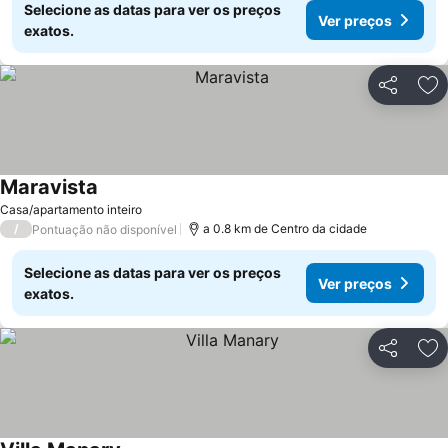
Selecione as datas para ver os preços
Ver preços
exatos.
Partilhar
Ad
Maravista
Ver preços
Casa/apartamento inteiro
/
a 0.8 km de Centro da cidade
Pontuação não disponível
Selecione as datas para ver os preços
Ver preços
exatos.
Partilhar
Ad