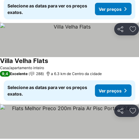
Selecione as datas para ver os preços
Ver preços
exatos.
Partilhar
Ad
Villa Velha Flats
Ver preços
Casa/apartamento inteiro
9,4
Excelente
288
a 6.3 km de Centro da cidade
Selecione as datas para ver os preços
Ver preços
exatos.
Partilhar
Ad