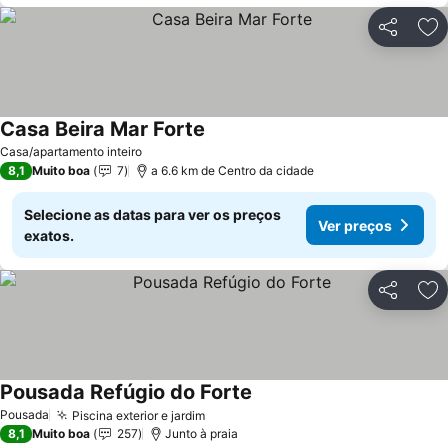
Partilhar
Ad
Casa Beira Mar Forte
Ver preços
Casa/apartamento inteiro
8,1
Muito boa
7
a 6.6 km de Centro da cidade
Selecione as datas para ver os preços
Ver preços
exatos.
Partilhar
Ad
Pousada Refúgio do Forte
Ver preços
Pousada
Piscina exterior e jardim
Ver preços
8,1
Muito boa
257
Junto à praia