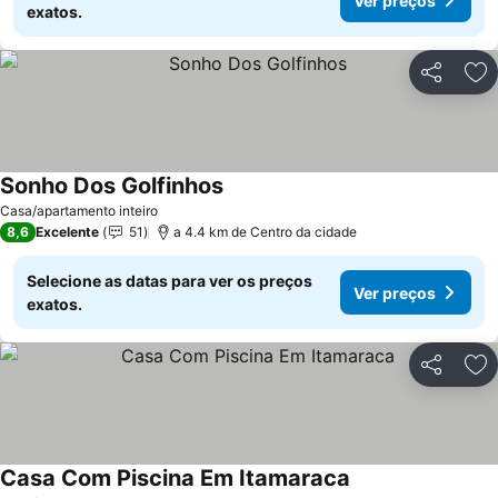
Ver preços
exatos.
Partilhar
Ad
Sonho Dos Golfinhos
Ver preços
Casa/apartamento inteiro
8,6
Excelente
51
a 4.4 km de Centro da cidade
Selecione as datas para ver os preços
Ver preços
exatos.
Partilhar
Ad
Casa Com Piscina Em Itamaraca
Ver preços