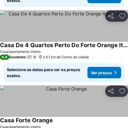
exatos.
Partilhar
Ad
Casa De 4 Quartos Perto Do Forte Orange Itamaraca
Ver preços
Casa/apartamento inteiro
9,6
Excelente
6
a 6.1 km de Centro da cidade
Selecione as datas para ver os preços
Ver preços
exatos.
Partilhar
Ad
Casa Forte Orange
Ver preços
Casa/apartamento inteiro