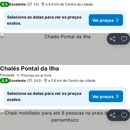
9,5
Excelente
10
a 6.6 km de Centro da cidade
Selecione as datas para ver os preços
Ver preços
exatos.
Partilhar
Ad
Chalés Pontal da Ilha
Ver preços
Pousada
Piscinas ao ar livre
Ver preços
8,9
Excelente
243
a 5.6 km de Centro da cidade
Selecione as datas para ver os preços
Ver preços
exatos.
Partilhar
Ad