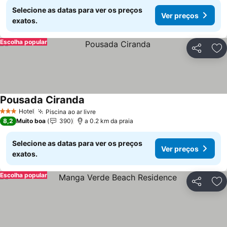
Selecione as datas para ver os preços
Ver preços
exatos.
Escolha popular
Partilhar
Ad
Pousada Ciranda
Ver preços
Hotel
Piscina ao ar livre
Ver preços
3 Estrelas
8,2
Muito boa
390
a 0.2 km da praia
Selecione as datas para ver os preços
Ver preços
exatos.
Escolha popular
Partilhar
Ad