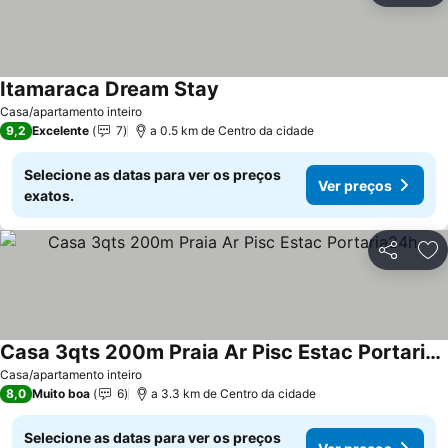
Itamaraca Dream Stay
Ver preços
Casa/apartamento inteiro
9,2
Excelente
7
a 0.5 km de Centro da cidade
Selecione as datas para ver os preços
Ver preços
exatos.
Partilhar
Ad
Casa 3qts 200m Praia Ar Pisc Estac Portaria24h
Ver preços
Casa/apartamento inteiro
8,0
Muito boa
6
a 3.3 km de Centro da cidade
Selecione as datas para ver os preços