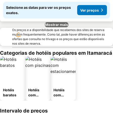
Selecione as datas para ver os preços
Ver preços
exatos.
Mostrar mais
Os preços e a disponibilidade que recebemos dos sites de reserva
mudam frequentemente. Como tal, pode haver diferenças entre as
ofertas que consulta no trivago e os preços que estão disponíveis
nos sites de reserva.
Categorias de hotéis populares em Itamaracá
Hotéis
Hotéis
Hotéis
baratos
com
com
piscinas
estaciona
mento
Intervalo de preços