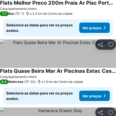
Flats Melhor Preco 200m Praia Ar Pisc Portaria24h
Ver preços
Casa/apartamento inteiro
7,7
Boa
7
a 3.3 km de Centro da cidade
Selecione as datas para ver os preços
Ver preços
exatos.
Partilhar
Ad
Flats Quase Beira Mar Ar Piscinas Estac Caseiro
Ver preços
Casa/apartamento inteiro
8,2
Muito boa
30
a 1.9 km de Centro da cidade
Selecione as datas para ver os preços
Ver preços
exatos.
Partilhar
Ad