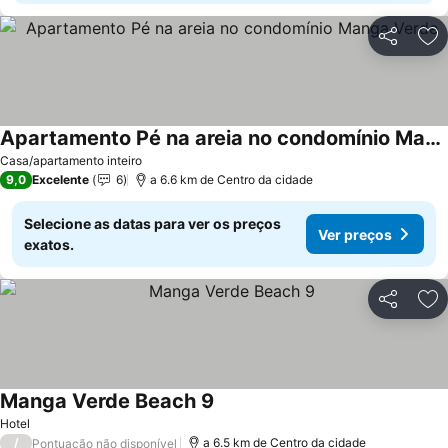
Partilhar
Ad
Apartamento Pé na areia no condomínio Manga Verde
Ver preços
Casa/apartamento inteiro
9,0
Excelente
6
a 6.6 km de Centro da cidade
Selecione as datas para ver os preços
Ver preços
exatos.
Partilhar
Ad
Manga Verde Beach 9
Ver preços
Hotel
/
a 6.5 km de Centro da cidade
Pontuação não disponível