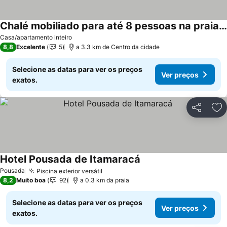
Chalé mobiliado para até 8 pessoas na praia do sossego pernambuco
Ver preços
Casa/apartamento inteiro
8,8
Excelente
5
a 3.3 km de Centro da cidade
Selecione as datas para ver os preços
Ver preços
exatos.
Partilhar
Ad
Hotel Pousada de Itamaracá
Ver preços
Pousada
Piscina exterior versátil
Ver preços
8,2
Muito boa
92
a 0.3 km da praia
Selecione as datas para ver os preços
Ver preços
exatos.