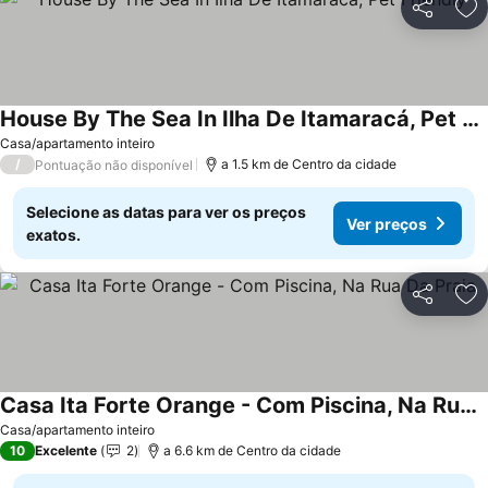
Partilhar
Ad
House By The Sea In Ilha De Itamaracá, Pet Friendly
Ver preços
Casa/apartamento inteiro
/
a 1.5 km de Centro da cidade
Pontuação não disponível
Selecione as datas para ver os preços
Ver preços
exatos.
Partilhar
Ad
Casa Ita Forte Orange - Com Piscina, Na Rua Da Praia
Ver preços
Casa/apartamento inteiro
10
Excelente
2
a 6.6 km de Centro da cidade