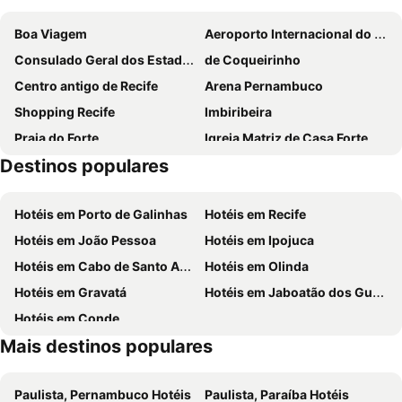
Boa Viagem
Aeroporto Internacional do Recife - Guararapes
Consulado Geral dos Estados Unidos
de Coqueirinho
Centro antigo de Recife
Arena Pernambuco
Shopping Recife
Imbiribeira
Praia do Forte
Igreja Matriz de Casa Forte
Destinos populares
Mercado São José
Ponta das Pedras
Estádio Adelmar da Costa Carvalho ou Ilha do Retiro
Forte Orange
Hotéis em Porto de Galinhas
Hotéis em Recife
Igreja do Bom Jesus do Araial ou da Harmonia
Porto do Recife
Hotéis em João Pessoa
Hotéis em Ipojuca
Praça Marco Zero
Igreja Matriz do Espinheiro
Hotéis em Cabo de Santo Agostinho
Hotéis em Olinda
XI Congresso Internacional de Tecnologia na Educação
Galo da Madrugada
Hotéis em Gravatá
Hotéis em Jaboatão dos Guararapes
Parque Lagoa Azul
Ilhota Coroa do Avião
Hotéis em Conde
Enseada dos Golfinhos
Forte de Pau Amarelo
Mais destinos populares
Coqueiral Park - Pescaria e Lazer
4 patas
12º Simpósio Brasileiro de Vacinas
Igreja de São José do Ribamar
Paulista, Pernambuco Hotéis
Paulista, Paraíba Hotéis
Carnaval de Olinda
Mercado da Encruzilhada