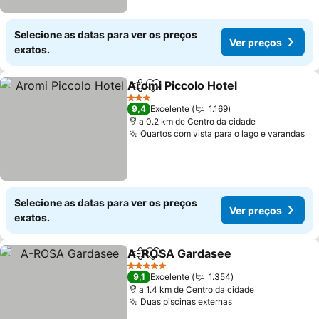
Selecione as datas para ver os preços
Ver preços
exatos.
Aromi Piccolo Hotel
Partilhar
Adicionar aos favoritos
Ver pr
3 Estrelas
9,4
Excelente
1.169
a 0.2 km de Centro da cidade
Quartos com vista para o lago e varandas
Ve
Selecione as datas para ver os preços
Ver preços
exatos.
A-ROSA Gardasee
Partilhar
Adicionar aos favoritos
Ver pre
5 Estrelas
9,1
Excelente
1.354
a 1.4 km de Centro da cidade
Duas piscinas externas
Ver preços