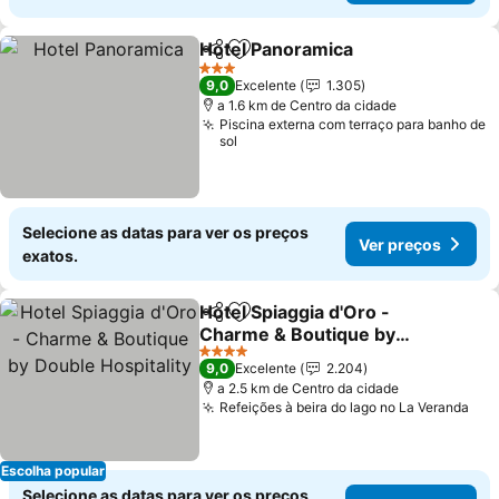
Hotel Panoramica
Partilhar
Adicionar aos favoritos
Ver preç
3 Estrelas
9,0
Excelente
1.305
a 1.6 km de Centro da cidade
Piscina externa com terraço para banho de
sol
Selecione as datas para ver os preços
Ver preços
exatos.
Hotel Spiaggia d'Oro -
Partilhar
Adicionar aos favoritos
Charme & Boutique by
Double Hospitality
Ver preços
4 Estrelas
9,0
Excelente
2.204
a 2.5 km de Centro da cidade
Refeições à beira do lago no La Veranda
Ver
Escolha popular
Selecione as datas para ver os preços