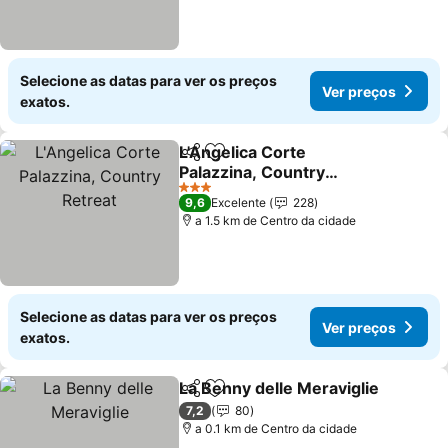
Selecione as datas para ver os preços
Ver preços
exatos.
L'Angelica Corte
Partilhar
Adicionar aos favoritos
Palazzina, Country
Retreat
Ver preços
3 Estrelas
9,6
Excelente
228
a 1.5 km de Centro da cidade
Selecione as datas para ver os preços
Ver preços
exatos.
La Benny delle Meraviglie
Partilhar
Adicionar aos favoritos
7,2
80
a 0.1 km de Centro da cidade