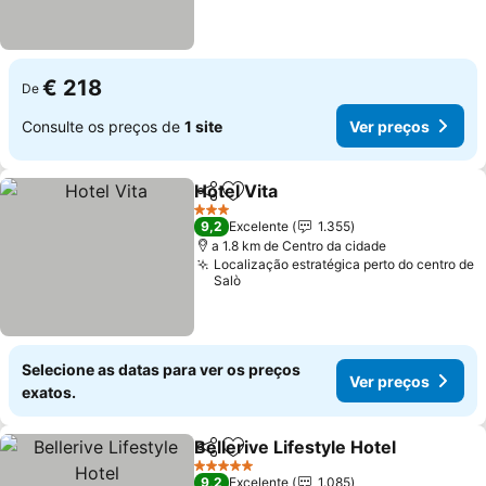
€ 218
De
Consulte os preços de
1 site
Ver preços
Hotel Vita
Partilhar
Adicionar aos favoritos
Ver preços
3 Estrelas
9,2
Excelente
1.355
a 1.8 km de Centro da cidade
Localização estratégica perto do centro de
Salò
Selecione as datas para ver os preços
Ver preços
exatos.
Bellerive Lifestyle Hotel
Partilhar
Adicionar aos favoritos
Ve
5 Estrelas
9,2
Excelente
1.085