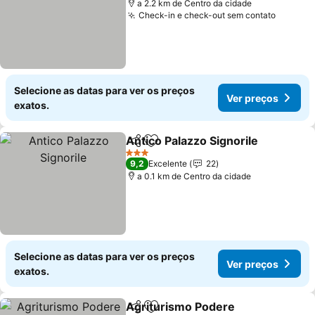
a 2.2 km de Centro da cidade
Check-in e check-out sem contato
Ver pr
Selecione as datas para ver os preços
Ver preços
exatos.
Antico Palazzo Signorile
Partilhar
Adicionar aos favoritos
Ve
3 Estrelas
9,2
Excelente
22
a 0.1 km de Centro da cidade
Selecione as datas para ver os preços
Ver preços
exatos.
Agriturismo Podere
Partilhar
Adicionar aos favoritos