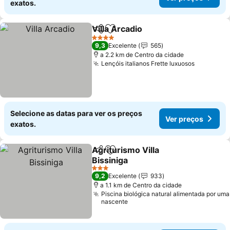
exatos.
Villa Arcadio
Partilhar
Adicionar aos favoritos
Ver preços
4 Estrelas
9,3
Excelente
565
a 2.2 km de Centro da cidade
Lençóis italianos Frette luxuosos
Ver preç
Selecione as datas para ver os preços
Ver preços
exatos.
Agriturismo Villa
Partilhar
Adicionar aos favoritos
Bissiniga
Ver preços
3 Estrelas
9,2
Excelente
933
a 1.1 km de Centro da cidade
Piscina biológica natural alimentada por uma
nascente