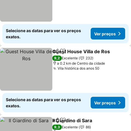
Selecione as datas para ver os preços
Ver preços
exatos.
Guest House Villa de Ros
Partilhar
Adicionar aos favoritos
V
9,2
Excelente
232
a 0.2 km de Centro da cidade
Vila histórica dos anos 50
Ver preços
Selecione as datas para ver os preços
Ver preços
exatos.
Il Giardino di Sara
Partilhar
Adicionar aos favoritos
Ver preç
9,3
Excelente
86