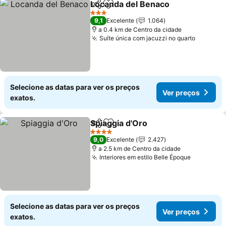
Locanda del Benaco
Partilhar
Adicionar aos favoritos
Ver p
3 Estrelas
9,1
Excelente
1.064
a 0.4 km de Centro da cidade
Suíte única com jacuzzi no quarto
Ver pre
Selecione as datas para ver os preços
Ver preços
exatos.
Spiaggia d'Oro
Partilhar
Adicionar aos favoritos
Ver preços
4 Estrelas
9,0
Excelente
2.427
a 2.5 km de Centro da cidade
Interiores em estilo Belle Époque
Ver preç
Selecione as datas para ver os preços
Ver preços
exatos.