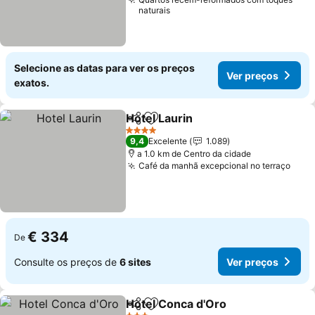
naturais
Selecione as datas para ver os preços
Ver preços
exatos.
Hotel Laurin
Partilhar
Adicionar aos favoritos
Ver preços
4 Estrelas
9,4
Excelente
1.089
a 1.0 km de Centro da cidade
Café da manhã excepcional no terraço
Ver 
€ 334
De
Consulte os preços de
6 sites
Ver preços
Hotel Conca d'Oro
Partilhar
Adicionar aos favoritos
Ver pre