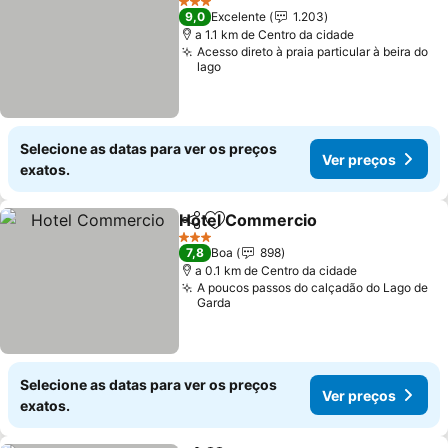
3 Estrelas
9,0
Excelente
1.203
a 1.1 km de Centro da cidade
Acesso direto à praia particular à beira do
lago
Selecione as datas para ver os preços
Ver preços
exatos.
Hotel Commercio
Partilhar
Adicionar aos favoritos
Ver preç
3 Estrelas
7,8
Boa
898
a 0.1 km de Centro da cidade
A poucos passos do calçadão do Lago de
Garda
Selecione as datas para ver os preços
Ver preços
exatos.