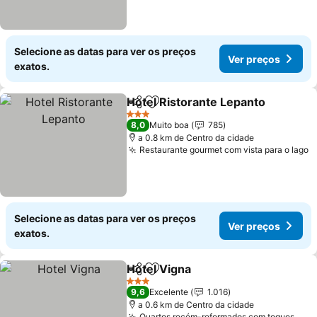
Selecione as datas para ver os preços
Ver preços
exatos.
Hotel Ristorante Lepanto
Partilhar
Adicionar aos favoritos
V
3 Estrelas
8,0
Muito boa
785
a 0.8 km de Centro da cidade
Restaurante gourmet com vista para o lago
V
Selecione as datas para ver os preços
Ver preços
exatos.
Hotel Vigna
Partilhar
Adicionar aos favoritos
Ver preços
3 Estrelas
9,6
Excelente
1.016
a 0.6 km de Centro da cidade
Quartos recém-reformados com toques