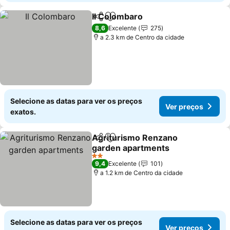
Il Colombaro
Partilhar
Adicionar aos favoritos
Ver preços
8,6
Excelente
275
a 2.3 km de Centro da cidade
Selecione as datas para ver os preços
Ver preços
exatos.
Agriturismo Renzano
Partilhar
Adicionar aos favoritos
garden apartments
Ver preços
2 Estrelas
9,4
Excelente
101
a 1.2 km de Centro da cidade
Selecione as datas para ver os preços
Ver preços