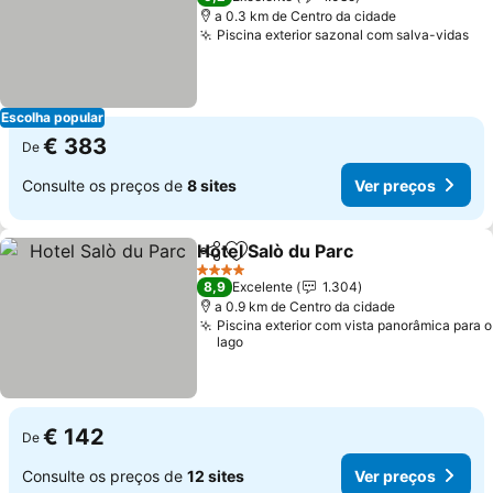
a 0.3 km de Centro da cidade
Piscina exterior sazonal com salva-vidas
Ve
Escolha popular
€ 383
De
Consulte os preços de
8 sites
Ver preços
Hotel Salò du Parc
Partilhar
Adicionar aos favoritos
Ver pre
4 Estrelas
8,9
Excelente
1.304
a 0.9 km de Centro da cidade
Piscina exterior com vista panorâmica para o
lago
€ 142
De
Consulte os preços de
12 sites
Ver preços