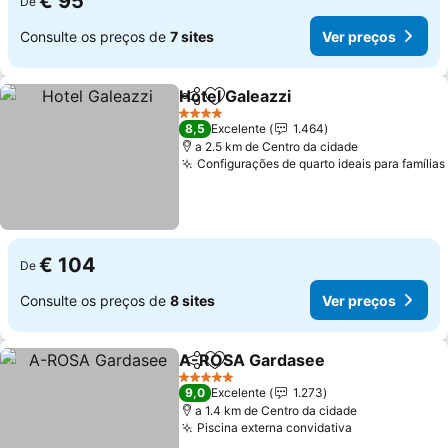
€ 95
De
Consulte os preços de
7 sites
Ver preços
Hotel Galeazzi
Partilhar
Adicionar aos favoritos
Ver preços
4 Estrelas
8,5
Excelente
1.464
a 2.5 km de Centro da cidade
Configurações de quarto ideais para famílias
€ 104
De
Consulte os preços de
8 sites
Ver preços
A-ROSA Gardasee
Partilhar
Adicionar aos favoritos
Ver pre
5 Estrelas
9,0
Excelente
1.273
a 1.4 km de Centro da cidade
Piscina externa convidativa
Ver preços