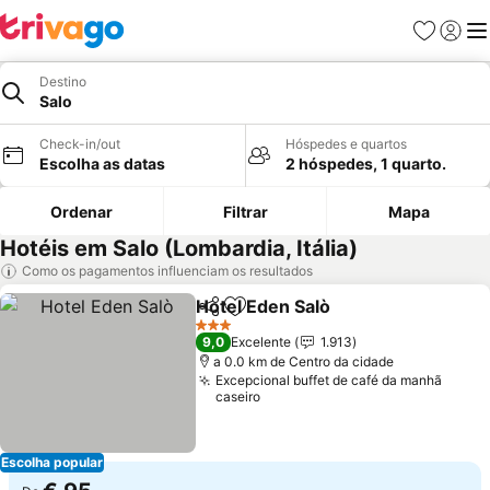
Favoritos
Iniciar
Me
Destino
Salo
Check-in/out
Hóspedes e quartos
Escolha as datas
2 hóspedes, 1 quarto.
Ordenar
Filtrar
Mapa
Hotéis em Salo (Lombardia, Itália)
Como os pagamentos influenciam os resultados
Hotel Eden Salò
Partilhar
Adicionar aos favoritos
Ver preços
3 Estrelas
9,0
Excelente
1.913
a 0.0 km de Centro da cidade
Excepcional buffet de café da manhã
caseiro
Escolha popular