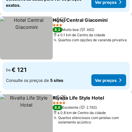
Ver preços
exatos.
Hotel Central Giacomini
Partilhar
Adicionar aos favoritos
Ve
3 Estrelas
8,2
Muito boa
462
a 0.1 km de Centro da cidade
Quartos com opções de varanda privativa
Ve
€ 121
De
Consulte os preços de
5 sites
Ver preços
Rivalta Life Style Hotel
Partilhar
Adicionar aos favoritos
Ver
4 Estrelas
8,6
Excelente
2.763
a 0.8 km de Centro da cidade
Quartos silenciosos com janelas com
isolamento acústico