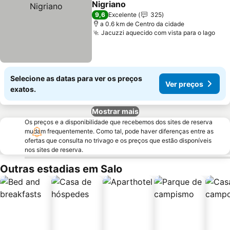
Nigriano
Ver preços
9,6
Excelente
325
a 0.6 km de Centro da cidade
Jacuzzi aquecido com vista para o lago
Ver
Selecione as datas para ver os preços
Ver preços
exatos.
Mostrar mais
Os preços e a disponibilidade que recebemos dos sites de reserva
mudam frequentemente. Como tal, pode haver diferenças entre as
ofertas que consulta no trivago e os preços que estão disponíveis
nos sites de reserva.
Outras estadias em Salo