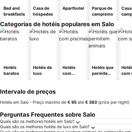
Bed and
Casa de
Aparthotel
Parque de
Casa
breakfasts
hóspedes
campismo
cam
Categorias de hotéis populares em Salo
Hotéis
Hotéis de
Hotéis
Hotéis que
Hoté
baratos
luxo
com
permitem
com 
piscinas
animais
Intervalo de preços
Hotéis em Salo -
Preço máximo
de
‎€ 95
até
‎€ 383
(price per night)
Perguntas Frequentes sobre Salo
Quais são os melhores hotéis em Salo?
Quais são os melhores hotéis de luxo em Salo?
Quais são os melhores hotéis que aceitam animais de estimação em