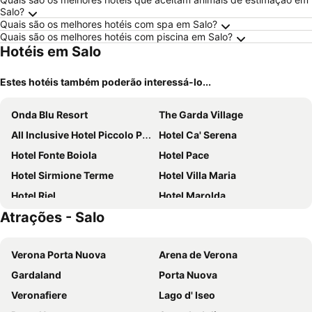
Salo?
Quais são os melhores hotéis com spa em Salo?
Quais são os melhores hotéis com piscina em Salo?
Hotéis em Salo
Estes hotéis também poderão interessá-lo...
Onda Blu Resort
The Garda Village
All Inclusive Hotel Piccolo Paradiso
Hotel Ca' Serena
Hotel Fonte Boiola
Hotel Pace
Hotel Sirmione Terme
Hotel Villa Maria
Hotel Riel
Hotel Marolda
Atrações - Salo
Hotel Europa
Palace Hotel Desenzano
Hotel Riviera
Hotel Smeraldo
Verona Porta Nuova
Arena de Verona
Hotel Broglia
Poiano Garda Resort Hotel
Gardaland
Porta Nuova
Hotel Villa Olivo
Hotel Marina
Veronafiere
Lago d' Iseo
Hotel Europa
Hotel Maderno by Double Hospitality