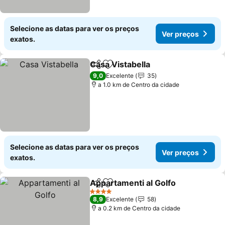
Selecione as datas para ver os preços
Ver preços
exatos.
Casa Vistabella
Partilhar
Adicionar aos favoritos
Ver preços
9,0
Excelente
35
a 1.0 km de Centro da cidade
Selecione as datas para ver os preços
Ver preços
exatos.
Appartamenti al Golfo
Partilhar
Adicionar aos favoritos
Ver 
4 Estrelas
8,9
Excelente
58
a 0.2 km de Centro da cidade