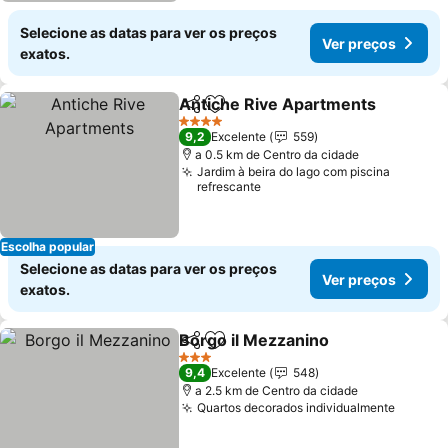
Selecione as datas para ver os preços
Ver preços
exatos.
Antiche Rive Apartments
Partilhar
Adicionar aos favoritos
V
4 Estrelas
9,2
Excelente
559
a 0.5 km de Centro da cidade
Jardim à beira do lago com piscina
refrescante
Escolha popular
Selecione as datas para ver os preços
Ver preços
exatos.
Borgo il Mezzanino
Partilhar
Adicionar aos favoritos
Ver pr
3 Estrelas
9,4
Excelente
548
a 2.5 km de Centro da cidade
Quartos decorados individualmente
Ver pr