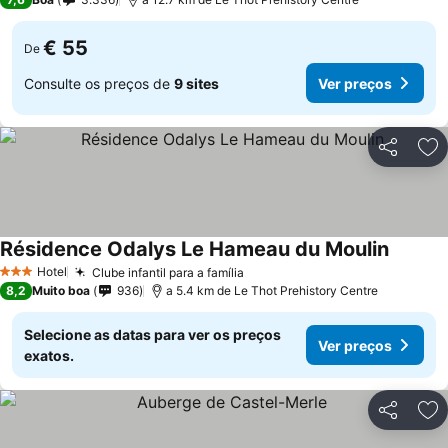
€ 55
De
Consulte os preços de
9 sites
Ver preços
Partilhar
Ad
Résidence Odalys Le Hameau du Moulin
Hotel
Clube infantil para a família
3 Estrelas
8,2
Muito boa
936
a 5.4 km de Le Thot Prehistory Centre
Selecione as datas para ver os preços
Ver preços
exatos.
Partilhar
Ad