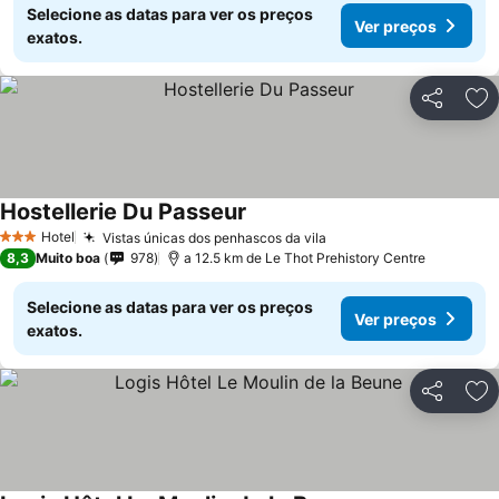
Selecione as datas para ver os preços
Ver preços
exatos.
Partilhar
Ad
Hostellerie Du Passeur
Hotel
Vistas únicas dos penhascos da vila
3 Estrelas
8,3
Muito boa
978
a 12.5 km de Le Thot Prehistory Centre
Selecione as datas para ver os preços
Ver preços
exatos.
Partilhar
Ad