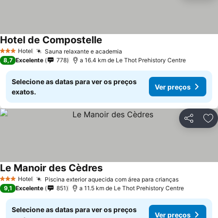
Hotel de Compostelle
Hotel
Sauna relaxante e academia
3 Estrelas
8,7
Excelente
778
a 16.4 km de Le Thot Prehistory Centre
Selecione as datas para ver os preços
Ver preços
exatos.
Partilhar
Ad
Le Manoir des Cèdres
Hotel
Piscina exterior aquecida com área para crianças
3 Estrelas
9,1
Excelente
851
a 11.5 km de Le Thot Prehistory Centre
Selecione as datas para ver os preços
Ver preços