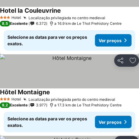
Hotel la Couleuvrine
Hotel
Localização privilegiada no centro medieval
3 Estrelas
8,5
Excelente
6.372
a 16.9 km de Le Thot Prehistory Centre
Selecione as datas para ver os preços
Ver preços
exatos.
Partilhar
Ad
Hôtel Montaigne
Hotel
Localização privilegiada perto do centro medieval
3 Estrelas
9,2
Excelente
3.977
a 17.3 km de Le Thot Prehistory Centre
Selecione as datas para ver os preços
Ver preços
exatos.