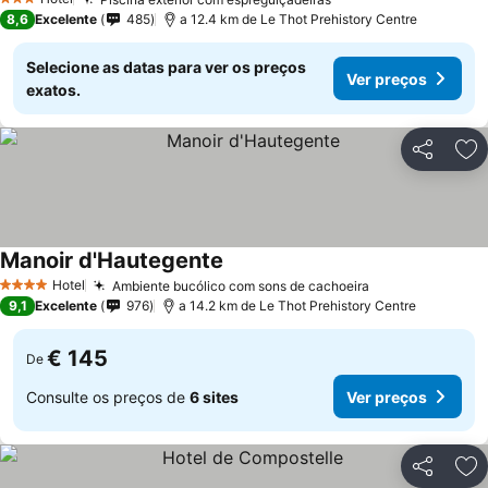
3 Estrelas
8,6
Excelente
485
a 12.4 km de Le Thot Prehistory Centre
Selecione as datas para ver os preços
Ver preços
exatos.
Partilhar
Ad
Manoir d'Hautegente
Hotel
Ambiente bucólico com sons de cachoeira
4 Estrelas
9,1
Excelente
976
a 14.2 km de Le Thot Prehistory Centre
€ 145
De
Consulte os preços de
6 sites
Ver preços
Partilhar
Ad