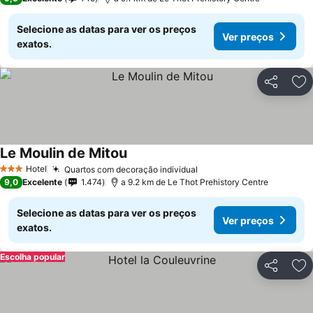
Selecione as datas para ver os preços
Ver preços
exatos.
Partilhar
Ad
Le Moulin de Mitou
Hotel
Quartos com decoração individual
3 Estrelas
9,0
Excelente
1.474
a 9.2 km de Le Thot Prehistory Centre
Selecione as datas para ver os preços
Ver preços
exatos.
Escolha popular
Partilhar
Ad