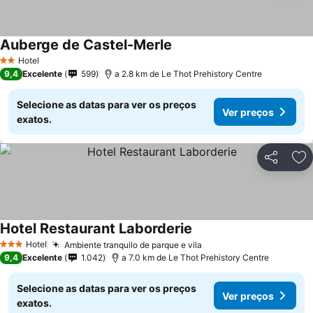
Auberge de Castel-Merle
Hotel
2 Estrelas
9,4
Excelente
599
a 2.8 km de Le Thot Prehistory Centre
Selecione as datas para ver os preços
Ver preços
exatos.
Partilhar
Ad
Hotel Restaurant Laborderie
Hotel
Ambiente tranquilo de parque e vila
3 Estrelas
9,4
Excelente
1.042
a 7.0 km de Le Thot Prehistory Centre
Selecione as datas para ver os preços
Ver preços
exatos.