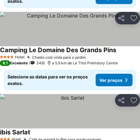
exatos.
Partilhar
Ad
Camping Le Domaine Des Grands Pins
Hotel
Chalés com vista para o jardim
4 Estrelas
9,1
Excelente
349
a 5.9 km de Le Thot Prehistory Centre
Selecione as datas para ver os preços
Ver preços
exatos.
Partilhar
Ad
ibis Sarlat
Hotel
Café da manhã buffet para madrugadores