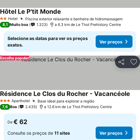
Hôtel Le P'tit Monde
Hotel
Piscina exterior relaxante e banheira de hidromassagem
2 Estrelas
8,1
Muito boa
1.323
a 6.3 km de Le Thot Prehistory Centre
Selecione as datas para ver os preços
Ver preços
exatos.
Escolha popular
Partilhar
Ad
Résidence Le Clos du Rocher - Vacancéole
Aparthotel
Base ideal para explorar a região
3 Estrelas
7,6
Boa
2.435
a 12.6 km de Le Thot Prehistory Centre
€ 62
De
Consulte os preços de
11 sites
Ver preços