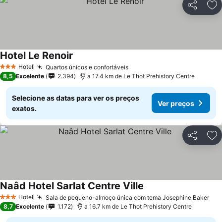
Partilhar
Ad
Hotel Le Renoir
Hotel
Quartos únicos e confortáveis
3 Estrelas
8,5
Excelente
2.394
a 17.4 km de Le Thot Prehistory Centre
Selecione as datas para ver os preços
Ver preços
exatos.
Partilhar
Ad
Naâd Hotel Sarlat Centre Ville
Hotel
Sala de pequeno-almoço única com tema Josephine Baker
3 Estrelas
8,7
Excelente
1.172
a 16.7 km de Le Thot Prehistory Centre