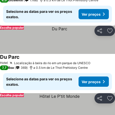
9,0
Excelente
1.168
a 0.3 km de Le Thot Prehistory Centre
Selecione as datas para ver os preços
Ver preços
exatos.
Escolha popular
Partilhar
Ad
Du Parc
Hotel
Localização à beira do rio em um parque da UNESCO
7,7
Boa
369
a 0.5 km de Le Thot Prehistory Centre
Selecione as datas para ver os preços
Ver preços
exatos.
Escolha popular
Partilhar
Ad