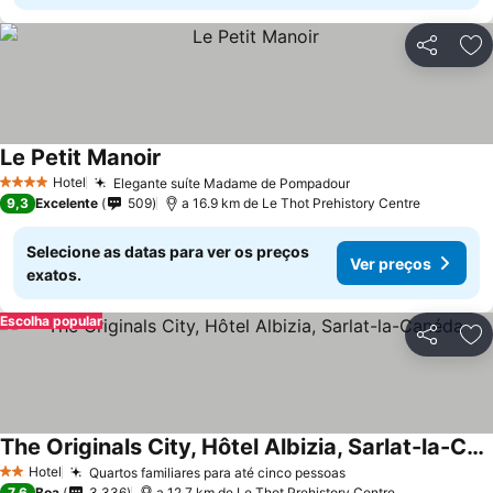
Partilhar
Ad
Le Petit Manoir
Hotel
Elegante suíte Madame de Pompadour
4 Estrelas
9,3
Excelente
509
a 16.9 km de Le Thot Prehistory Centre
Selecione as datas para ver os preços
Ver preços
exatos.
Escolha popular
Partilhar
Ad
The Originals City, Hôtel Albizia, Sarlat-la-Canéda
Hotel
Quartos familiares para até cinco pessoas
2 Estrelas
7,6
Boa
3.336
a 12.7 km de Le Thot Prehistory Centre