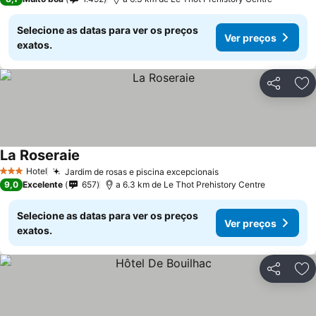
Selecione as datas para ver os preços
Ver preços
exatos.
Partilhar
Ad
La Roseraie
Hotel
Jardim de rosas e piscina excepcionais
3 Estrelas
9,0
Excelente
657
a 6.3 km de Le Thot Prehistory Centre
Selecione as datas para ver os preços
Ver preços
exatos.
Partilhar
Ad