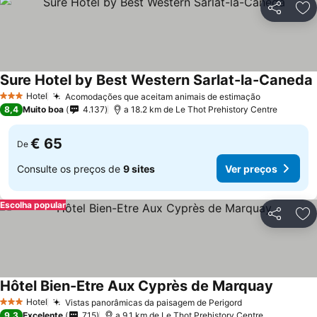
Partilhar
Ad
Sure Hotel by Best Western Sarlat-la-Caneda
Hotel
Acomodações que aceitam animais de estimação
3 Estrelas
8,4
Muito boa
4.137
a 18.2 km de Le Thot Prehistory Centre
€ 65
De
Consulte os preços de
9 sites
Ver preços
Escolha popular
Partilhar
Ad
Hôtel Bien-Etre Aux Cyprès de Marquay
Hotel
Vistas panorâmicas da paisagem de Perigord
3 Estrelas
9,3
Excelente
715
a 9.1 km de Le Thot Prehistory Centre