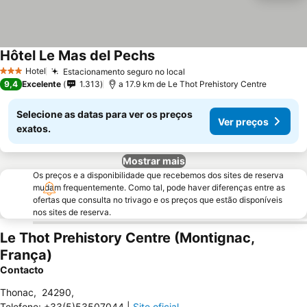
Hôtel Le Mas del Pechs
Hotel
Estacionamento seguro no local
3 Estrelas
9,4
Excelente
1.313
a 17.9 km de Le Thot Prehistory Centre
Selecione as datas para ver os preços
Ver preços
exatos.
Mostrar mais
Os preços e a disponibilidade que recebemos dos sites de reserva
mudam frequentemente. Como tal, pode haver diferenças entre as
ofertas que consulta no trivago e os preços que estão disponíveis
nos sites de reserva.
Le Thot Prehistory Centre (Montignac,
França)
Contacto
Thonac
,
24290
,
Telefone
:
+33(5)53507044
|
Site oficial