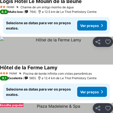
Logis Hôtel Le Moulin de la Beune
Hotel
Charme de um antigo moinho de água
2 Estrelas
8,3
Muito boa
764
a 12.5 km de Le Thot Prehistory Centre
Selecione as datas para ver os preços
Ver preços
exatos.
Partilhar
Ad
Hôtel de la Ferme Lamy
Hotel
Piscina de borda infinita com vistas panorâmicas
3 Estrelas
9,1
Excelente
560
a 12.4 km de Le Thot Prehistory Centre
Selecione as datas para ver os preços
Ver preços
exatos.
Escolha popular
Partilhar
Ad