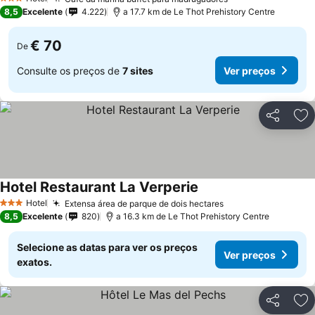
3 Estrelas
8,5
Excelente
4.222
a 17.7 km de Le Thot Prehistory Centre
€ 70
De
Consulte os preços de
7 sites
Ver preços
Partilhar
Ad
Hotel Restaurant La Verperie
Hotel
Extensa área de parque de dois hectares
3 Estrelas
8,5
Excelente
820
a 16.3 km de Le Thot Prehistory Centre
Selecione as datas para ver os preços
Ver preços
exatos.
Partilhar
Ad