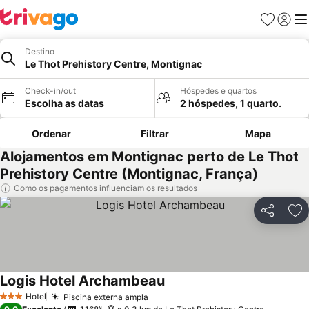
Favoritos
Iniciar
Me
Destino
Le Thot Prehistory Centre, Montignac
Check-in/out
Hóspedes e quartos
Escolha as datas
2 hóspedes, 1 quarto.
Ordenar
Filtrar
Mapa
Alojamentos em Montignac perto de Le Thot
Prehistory Centre (Montignac, França)
Como os pagamentos influenciam os resultados
Partilhar
Ad
Logis Hotel Archambeau
Hotel
Piscina externa ampla
3 Estrelas