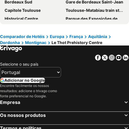
Bordeaux Sud
Gare de Bordeaux Saint-Jean
Château de Puy Robert
Hotel Royal Vezere
Capitole Toulouse
Toulouse-Matabiau train station
Historical Centre
Parque des Exposições de Bordeaux-Lac
du lac
Place de la Bourse
Le Rocher de Palmer
Cathédrale Saint-André
Comparador de Hotéis
Europa
França
Aquitânia
Dordonha
Montignac
Le Thot Prehistory Centre
Station de Ski Saint-Lary
Bondes de Bordeaux
Lascaux II
Musée du Vin et du Négoce - Cellier des Chartrons
Facebook
Twitter
Insta
Yo
Reynerie
Poitiers - Biard Airport
Selecione o seu país
Gouffre de Padirac
Parque Floral de Bordeaux-Lac
Place des Quinconces
Cité de l´ Espace
Adicionar no Google
Gare de Poitiers
Rue Sainte-Catherine
Encontre facilmente os nossos
resultados: adicione o trivago como
Stade Chaban-Delmas
Cathédrale Saint-Etienne
fonte preferencial no Google.
Empresa
Port d'Arcachon
Dune du Pilat
Brive–Souillac Airport
Angoulême – Cognac International Airport
Os nossos produtos
Bordeaux Maritime
Bois de Bordeaux
Basilique Saint-Michel
La Place Saint Michel
Termos e políticas