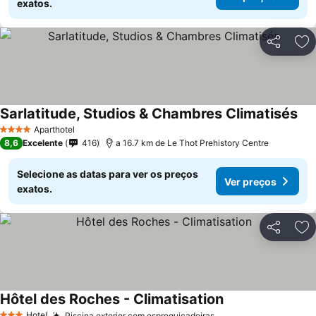
exatos.
Partilhar
Ad
Sarlatitude, Studios & Chambres Climatisés
Aparthotel
4 Estrelas
8,6
Excelente
416
a 16.7 km de Le Thot Prehistory Centre
Selecione as datas para ver os preços
Ver preços
exatos.
Partilhar
Ad
Hôtel des Roches - Climatisation
Hotel
Piscina exterior com espreguiçadeiras