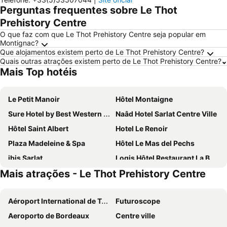
Perguntas frequentes sobre Le Thot
Prehistory Centre
O que faz com que Le Thot Prehistory Centre seja popular em
Montignac?
Que alojamentos existem perto de Le Thot Prehistory Centre?
Quais outras atrações existem perto de Le Thot Prehistory Centre?
Mais Top hotéis
Le Petit Manoir
Hôtel Montaigne
Sure Hotel by Best Western Sarlat-la-Caneda
Naâd Hotel Sarlat Centre Ville
Hôtel Saint Albert
Hotel Le Renoir
Plaza Madeleine & Spa
Hôtel Le Mas del Pechs
ibis Sarlat
Logis Hôtel Restaurant La Borie
Mais atrações - Le Thot Prehistory Centre
The Originals City, Hôtel Albizia, Sarlat-la-Canéda
Hotel la Couleuvrine
Hôtel Le P'tit Monde
Hôtel Le Madrigal
Aéroport International de Toulouse Blagnac
Futuroscope
Résidence Odalys Le Hameau du Moulin
Hotel de Paris
Aeroporto de Bordeaux
Centre ville
Lagrange Vacances Les Bastides de Lascaux
Les Glycines - Hôtel & Spa - Teritoria