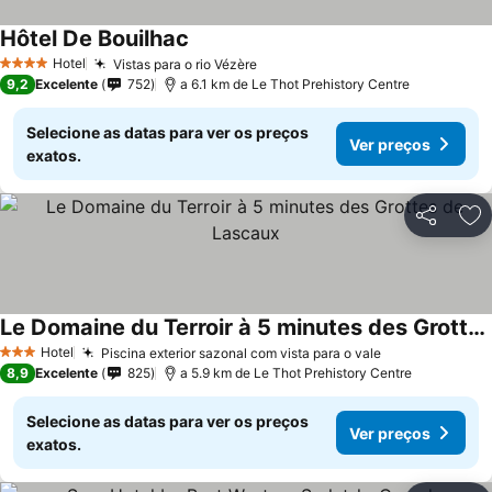
Hôtel De Bouilhac
Hotel
Vistas para o rio Vézère
4 Estrelas
9,2
Excelente
752
a 6.1 km de Le Thot Prehistory Centre
Selecione as datas para ver os preços
Ver preços
exatos.
Partilhar
Ad
Le Domaine du Terroir à 5 minutes des Grottes de Lascaux
Hotel
Piscina exterior sazonal com vista para o vale
3 Estrelas
8,9
Excelente
825
a 5.9 km de Le Thot Prehistory Centre
Selecione as datas para ver os preços
Ver preços
exatos.