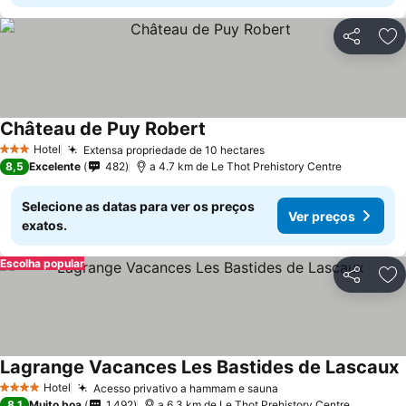
Partilhar
Ad
Château de Puy Robert
Hotel
Extensa propriedade de 10 hectares
3 Estrelas
8,5
Excelente
482
a 4.7 km de Le Thot Prehistory Centre
Selecione as datas para ver os preços
Ver preços
exatos.
Escolha popular
Partilhar
Ad
Lagrange Vacances Les Bastides de Lascaux
Hotel
Acesso privativo a hammam e sauna
4 Estrelas
8,1
Muito boa
1.492
a 6.3 km de Le Thot Prehistory Centre