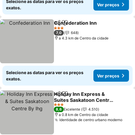
Selecione as datas para ver os preços
Ver preços
exatos.
Confederation Inn
Partilhar
Adicionar aos favoritos
Ver pre
3 Estrelas
7,0
648
a 4.3 km de Centro da cidade
Selecione as datas para ver os preços
Ver preços
exatos.
Holiday Inn Express &
Partilhar
Adicionar aos favoritos
Suites Saskatoon Centre
By Ihg
Ver preços
3 Estrelas
8,6
Excelente
4.510
a 0.8 km de Centro da cidade
Identidade de centro urbano moderno
Ver p