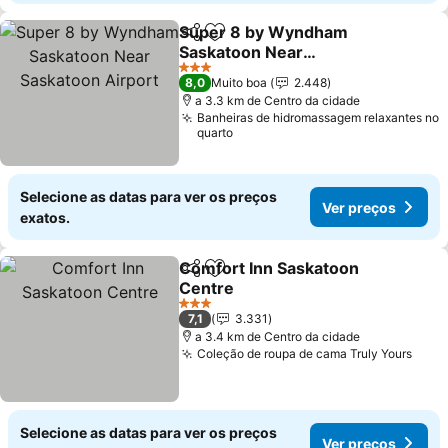
Super 8 by Wyndham
Partilhar
Adicionar aos favoritos
Saskatoon Near
Saskatoon Airport
Ver preços
3 Estrelas
8,0
Muito boa
2.448
a 3.3 km de Centro da cidade
Banheiras de hidromassagem relaxantes no
quarto
Selecione as datas para ver os preços
Ver preços
exatos.
Comfort Inn Saskatoon
Partilhar
Adicionar aos favoritos
Centre
Ver preços
3 Estrelas
7,1
3.331
a 3.4 km de Centro da cidade
Coleção de roupa de cama Truly Yours
Ver 
Selecione as datas para ver os preços
Ver preços