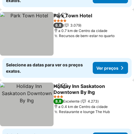
exatos.
Park Town Hotel
Partilhar
Adicionar aos favoritos
Ver preço
4 Estrelas
6,8
3.079
a 0.7 km de Centro da cidade
Recursos de bem-estar no quarto
Ver preç
Selecione as datas para ver os preços
Ver preços
exatos.
Holiday Inn Saskatoon
Partilhar
Adicionar aos favoritos
Downtown By Ihg
Ver preços
3 Estrelas
8,8
Excelente
4.273
a 0.4 km de Centro da cidade
Restaurante e lounge The Hub
Ver preço