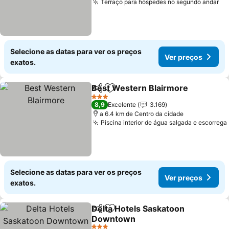
Terraço para hóspedes no segundo andar
Ve
Selecione as datas para ver os preços
Ver preços
exatos.
Best Western Blairmore
Partilhar
Adicionar aos favoritos
Ve
3 Estrelas
8,9
Excelente
3.169
a 6.4 km de Centro da cidade
Piscina interior de água salgada e escorrega
Selecione as datas para ver os preços
Ver preços
exatos.
Delta Hotels Saskatoon
Partilhar
Adicionar aos favoritos
Downtown