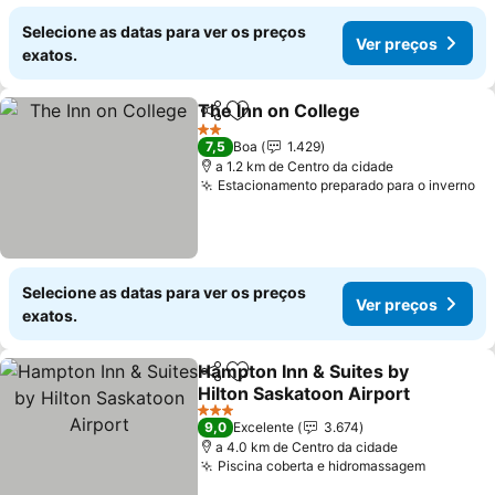
Selecione as datas para ver os preços
Ver preços
exatos.
The Inn on College
Partilhar
Adicionar aos favoritos
Ver pre
2 Estrelas
7,5
Boa
1.429
a 1.2 km de Centro da cidade
Estacionamento preparado para o inverno
Ve
Selecione as datas para ver os preços
Ver preços
exatos.
Hampton Inn & Suites by
Partilhar
Adicionar aos favoritos
Hilton Saskatoon Airport
Ver preços
3 Estrelas
9,0
Excelente
3.674
a 4.0 km de Centro da cidade
Piscina coberta e hidromassagem
Ver pre