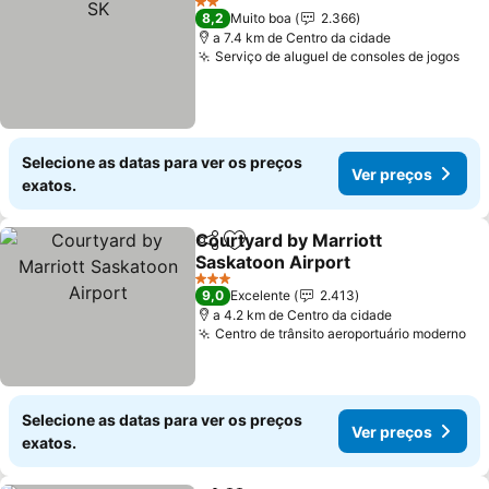
2 Estrelas
8,2
Muito boa
2.366
a 7.4 km de Centro da cidade
Serviço de aluguel de consoles de jogos
Ver
Selecione as datas para ver os preços
Ver preços
exatos.
Courtyard by Marriott
Partilhar
Adicionar aos favoritos
Saskatoon Airport
Ver preços
3 Estrelas
9,0
Excelente
2.413
a 4.2 km de Centro da cidade
Centro de trânsito aeroportuário moderno
Ve
Selecione as datas para ver os preços
Ver preços
exatos.