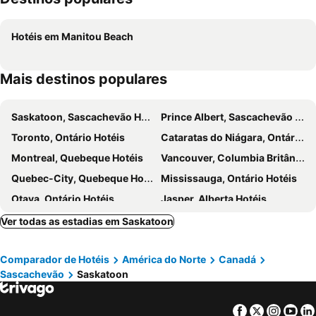
Hotéis em Manitou Beach
Mais destinos populares
Saskatoon, Sascachevão Hotéis
Prince Albert, Sascachevão Hotéis
Toronto, Ontário Hotéis
Cataratas do Niágara, Ontário Hotéis
Montreal, Quebeque Hotéis
Vancouver, Columbia Britânica Hotéis
Quebec-City, Quebeque Hotéis
Mississauga, Ontário Hotéis
Otava, Ontário Hotéis
Jasper, Alberta Hotéis
London, Ontário Hotéis
Ver todas as estadias em Saskatoon
Comparador de Hotéis
América do Norte
Canadá
Sascachevão
Saskatoon
Facebook
Twitter
Insta
Yo