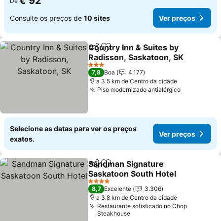
€ 92
De
Consulte os preços de
10 sites
Ver preços
Country Inn & Suites by
Partilhar
Adicionar aos favoritos
Radisson, Saskatoon, SK
Ver preços
3 Estrelas
7,8
Boa
4.177
a 3.5 km de Centro da cidade
Piso modernizado antialérgico
Ver preços
Selecione as datas para ver os preços
Ver preços
exatos.
Sandman Signature
Partilhar
Adicionar aos favoritos
Saskatoon South Hotel
Ver preços
4 Estrelas
8,7
Excelente
3.306
a 3.8 km de Centro da cidade
Restaurante sofisticado no Chop
Steakhouse