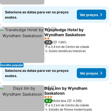
Selecione as datas para ver os preços
Ver preços
exatos.
Travelodge Hotel by
Partilhar
Adicionar aos favoritos
Wyndham Saskatoon
Ver preços
2 Estrelas
7,0
7.991
a 3.4 km de Centro da cidade
Suítes temáticas imersivas
Ver preços
Escolha popular
Selecione as datas para ver os preços
Ver preços
exatos.
Days Inn by Wyndham
Partilhar
Adicionar aos favoritos
Saskatoon
Ver preços
3 Estrelas
8,2
Muito boa
4.295
a 3.2 km de Centro da cidade
Estúdio de fitness modernizado
Ver preço