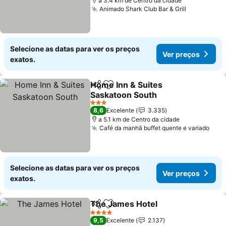
a 3.4 km de Centro da cidade
Animado Shark Club Bar & Grill
Ver preço
Selecione as datas para ver os preços
Ver preços
exatos.
Home Inn & Suites
Partilhar
Adicionar aos favoritos
Saskatoon South
Ver preços
3 Estrelas
8,6
Excelente
3.335
a 5.1 km de Centro da cidade
Café da manhã buffet quente e variado
Ver 
Selecione as datas para ver os preços
Ver preços
exatos.
The James Hotel
Partilhar
Adicionar aos favoritos
Ver preç
4 Estrelas
9,5
Excelente
2.137