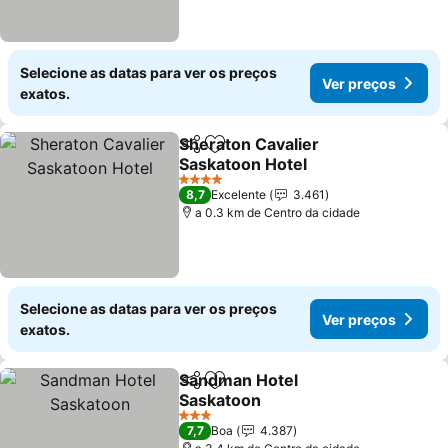
Selecione as datas para ver os preços
Ver preços
exatos.
Sheraton Cavalier
Partilhar
Adicionar aos favoritos
Saskatoon Hotel
Ver preços
4 Estrelas
8,7
Excelente
3.461
a 0.3 km de Centro da cidade
Selecione as datas para ver os preços
Ver preços
exatos.
Sandman Hotel
Partilhar
Adicionar aos favoritos
Saskatoon
Ver preços
3 Estrelas
7,7
Boa
4.387