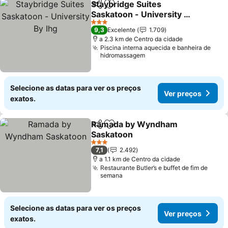
Staybridge Suites
Partilhar
Adicionar aos favoritos
Saskatoon - University By
Ihg
Ver preços
3 Estrelas
9,3
Excelente
1.709
a 2.3 km de Centro da cidade
Piscina interna aquecida e banheira de
hidromassagem
Selecione as datas para ver os preços
Ver preços
exatos.
Ramada by Wyndham
Partilhar
Adicionar aos favoritos
Saskatoon
Ver preços
3 Estrelas
7,1
2.492
a 1.1 km de Centro da cidade
Restaurante Butler’s e buffet de fim de
semana
Selecione as datas para ver os preços
Ver preços
exatos.