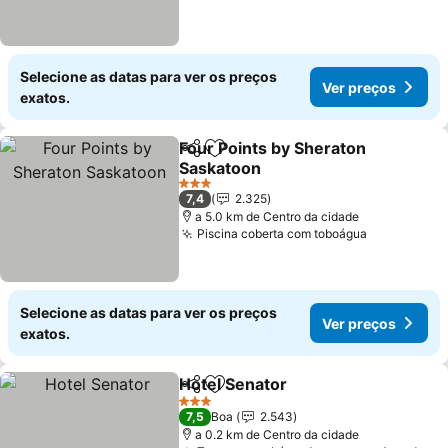
Selecione as datas para ver os preços
Ver preços
exatos.
Four Points by Sheraton
Partilhar
Adicionar aos favoritos
Saskatoon
Ver preços
3 Estrelas
7,4
2.325
a 5.0 km de Centro da cidade
Piscina coberta com toboágua
Ver preço
Selecione as datas para ver os preços
Ver preços
exatos.
Hotel Senator
Partilhar
Adicionar aos favoritos
Ver preços
3 Estrelas
7,5
Boa
2.543
a 0.2 km de Centro da cidade