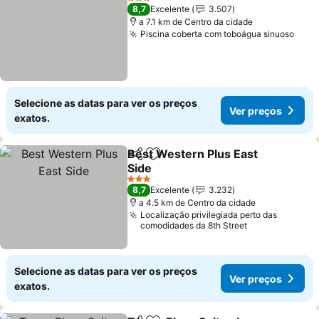
3 Estrelas
8,7
Excelente
3.507
a 7.1 km de Centro da cidade
Piscina coberta com toboágua sinuoso
Ver 
Selecione as datas para ver os preços
Ver preços
exatos.
Best Western Plus East
Partilhar
Adicionar aos favoritos
Side
Ver preços
3 Estrelas
8,7
Excelente
3.232
a 4.5 km de Centro da cidade
Localização privilegiada perto das
comodidades da 8th Street
Selecione as datas para ver os preços
Ver preços
exatos.