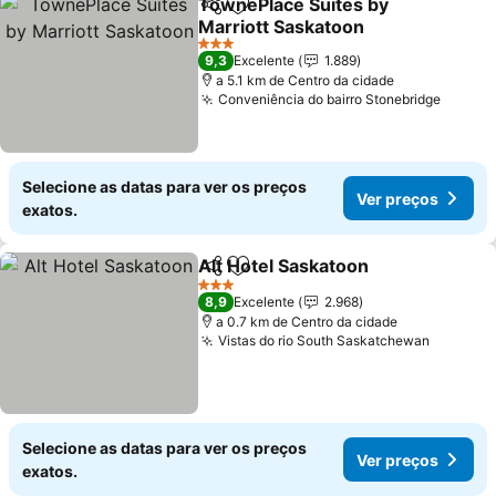
TownePlace Suites by
Partilhar
Adicionar aos favoritos
Marriott Saskatoon
Ver preços
3 Estrelas
9,3
Excelente
1.889
a 5.1 km de Centro da cidade
Conveniência do bairro Stonebridge
Ver pr
Selecione as datas para ver os preços
Ver preços
exatos.
Alt Hotel Saskatoon
Partilhar
Adicionar aos favoritos
Ver pr
3 Estrelas
8,9
Excelente
2.968
a 0.7 km de Centro da cidade
Vistas do rio South Saskatchewan
Ver pre
Selecione as datas para ver os preços
Ver preços
exatos.