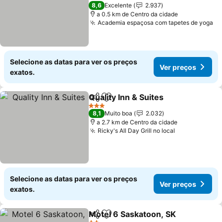
Ver preços
3 Estrelas
8,6
Excelente
2.937
a 0.5 km de Centro da cidade
Academia espaçosa com tapetes de yoga
Ve
Selecione as datas para ver os preços
Ver preços
exatos.
Quality Inn & Suites
Partilhar
Adicionar aos favoritos
Ver pr
3 Estrelas
8,1
Muito boa
2.032
a 2.7 km de Centro da cidade
Ricky's All Day Grill no local
Ver preços
Selecione as datas para ver os preços
Ver preços
exatos.
Motel 6 Saskatoon, SK
Partilhar
Adicionar aos favoritos
Ver