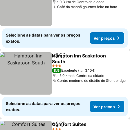
a 0.3 km de Centro da cidade
Café da manhã gourmet feito na hora
Ver p
Selecione as datas para ver os preços
Ver preços
exatos.
Hampton Inn Saskatoon
Partilhar
Adicionar aos favoritos
South
Ver preços
3 Estrelas
8,9
Excelente
3.104
a 5.0 km de Centro da cidade
Centro moderno do distrito de Stonebridge
V
Selecione as datas para ver os preços
Ver preços
exatos.
Comfort Suites
Partilhar
Adicionar aos favoritos
Ver preços