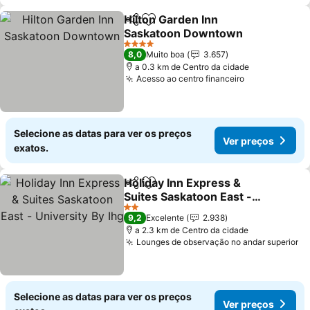
Hilton Garden Inn
Partilhar
Adicionar aos favoritos
Saskatoon Downtown
Ver preços
4 Estrelas
8,0
Muito boa
3.657
a 0.3 km de Centro da cidade
Acesso ao centro financeiro
Ver preços
Selecione as datas para ver os preços
Ver preços
exatos.
Holiday Inn Express &
Partilhar
Adicionar aos favoritos
Suites Saskatoon East -
University By Ihg
Ver preços
2 Estrelas
9,2
Excelente
2.938
a 2.3 km de Centro da cidade
Lounges de observação no andar superior
Ve
Selecione as datas para ver os preços
Ver preços