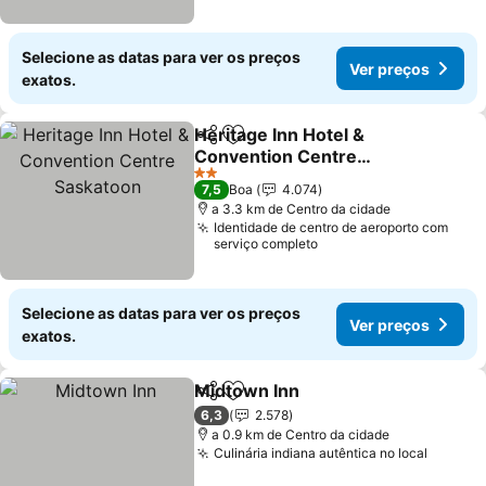
Selecione as datas para ver os preços
Ver preços
exatos.
Heritage Inn Hotel &
Partilhar
Adicionar aos favoritos
Convention Centre
Saskatoon
Ver preços
2 Estrelas
7,5
Boa
4.074
a 3.3 km de Centro da cidade
Identidade de centro de aeroporto com
serviço completo
Selecione as datas para ver os preços
Ver preços
exatos.
Midtown Inn
Partilhar
Adicionar aos favoritos
Ver preços
6,3
2.578
a 0.9 km de Centro da cidade
Culinária indiana autêntica no local
Ver pr