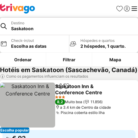
Favoritos
Iniciar
Me
Destino
Saskatoon
Check-in/out
Hóspedes e quartos
Escolha as datas
2 hóspedes, 1 quarto.
Ordenar
Filtrar
Mapa
Hotéis em Saskatoon (Sascachevão, Canadá)
Como os pagamentos influenciam os resultados
Saskatoon Inn &
Partilhar
Adicionar aos favoritos
Conference Centre
Ver preços
3 Estrelas
8,2
Muito boa
11.856
a 3.4 km de Centro da cidade
Piscina coberta estilo ilha
Ver preços
Escolha popular