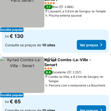
Ver preços
4 Estrelas
7,7
Boa
3.884
Lieusaint, a 5.9 km de Savigny-le-Temple
Piscina externa sazonal
Ver preços
Escolha popular
€ 130
De
Consulte os preços de
10 sites
Ver preços
Kyriad Combs-La-Ville -
Partilhar
Adicionar aos favoritos
Senart
Ver preços
3 Estrelas
8,6
Excelente
2.257
Combs-la-Ville, a 8.3 km de Savigny-le-
Temple
Parceria com o restaurante La Boucherie
Ve
Escolha popular
€ 65
De
Consulte os preços de
10 sites
Ver preços