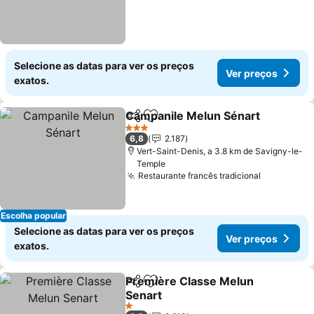
Selecione as datas para ver os preços
Ver preços
exatos.
Campanile Melun Sénart
Partilhar
Adicionar aos favoritos
V
3 Estrelas
6,8
2.187
Vert-Saint-Denis, a 3.8 km de Savigny-le-
Temple
Restaurante francês tradicional
Ver preço
Escolha popular
Selecione as datas para ver os preços
Ver preços
exatos.
Première Classe Melun
Partilhar
Adicionar aos favoritos
Senart
Ver preços
1 Estrelas