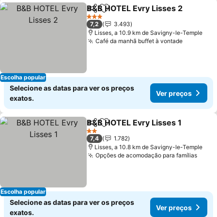
B&B HOTEL Evry Lisses 2
Partilhar
Adicionar aos favoritos
3 Estrelas
7,2
3.493
Lisses, a 10.9 km de Savigny-le-Temple
Café da manhã buffet à vontade
Ver preç
Escolha popular
Selecione as datas para ver os preços
Ver preços
exatos.
B&B HOTEL Evry Lisses 1
Partilhar
Adicionar aos favoritos
V
2 Estrelas
7,4
1.782
Lisses, a 10.8 km de Savigny-le-Temple
Opções de acomodação para famílias
Ver p
Escolha popular
Selecione as datas para ver os preços
Ver preços
exatos.