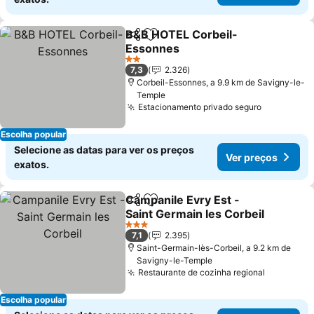
B&B HOTEL Corbeil-
Partilhar
Adicionar aos favoritos
Essonnes
Ver preços
2 Estrelas
7,3
2.326
Corbeil-Essonnes, a 9.9 km de Savigny-le-
Temple
Estacionamento privado seguro
Ver preço
Escolha popular
Selecione as datas para ver os preços
Ver preços
exatos.
Campanile Evry Est -
Partilhar
Adicionar aos favoritos
Saint Germain les Corbeil
Ver preços
3 Estrelas
7,1
2.395
Saint-Germain-lès-Corbeil, a 9.2 km de
Savigny-le-Temple
Restaurante de cozinha regional
Ver preç
Escolha popular