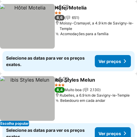
Hôtel Motelia
Partilhar
Adicionar aos favoritos
Ver preços
2 Estrelas
6,6
651
Moissy-Cramayel, a 4.9 km de Savigny-le-
Temple
Acomodações para a família
Ver preços
Selecione as datas para ver os preços
Ver preços
exatos.
ibis Styles Melun
Partilhar
Adicionar aos favoritos
Ver preço
3 Estrelas
8,4
Muito boa
2.130
Rubelles, a 6.9 km de Savigny-le-Temple
Bebedouro em cada andar
Ver preços
Escolha popular
Selecione as datas para ver os preços
Ver preços
exatos.