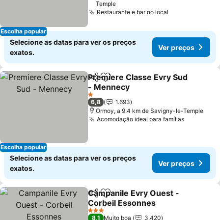
Temple
Restaurante e bar no local
Ver preços
Escolha popular
Selecione as datas para ver os preços
Ver preços
exatos.
Premiere Classe Evry Sud
Partilhar
Adicionar aos favoritos
- Mennecy
Ver preços
1 Estrelas
6,8
1.693
Ormoy, a 9.4 km de Savigny-le-Temple
Acomodação ideal para famílias
Ver preço
Escolha popular
Selecione as datas para ver os preços
Ver preços
exatos.
Campanile Evry Ouest -
Partilhar
Adicionar aos favoritos
Corbeil Essonnes
Ver preços
3 Estrelas
8,1
Muito boa
3.420