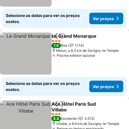
Selecione as datas para ver os preços
Ver preços
exatos.
Le Grand Monarque
Partilhar
Adicionar aos favoritos
Ver pr
3 Estrelas
7,6
Boa
1.114
Melun, a 8.3 km de Savigny-le-Temple
Piscina exterior sazonal
Ver preços
Selecione as datas para ver os preços
Ver preços
exatos.
Ace Hôtel Paris Sud
Partilhar
Adicionar aos favoritos
Villabe
Ver preços
3 Estrelas
8,8
Excelente
3.512
Villabé, a 9.9 km de Savigny-le-Temple
Relaxe no terraço ensolarado