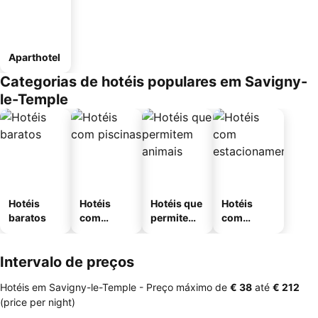
Aparthotel
Categorias de hotéis populares em Savigny-
le-Temple
Hotéis
Hotéis
Hotéis que
Hotéis
baratos
com
permitem
com
piscinas
animais
estaciona
mento
Intervalo de preços
Hotéis em Savigny-le-Temple -
Preço máximo
de
‎€ 38
até
‎€ 212
(price per night)