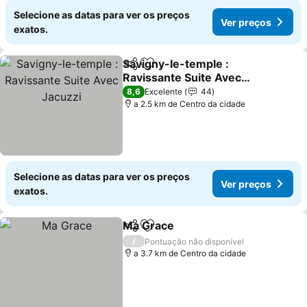
Selecione as datas para ver os preços
Ver preços
exatos.
Savigny-le-temple :
Partilhar
Adicionar aos favoritos
Ravissante Suite Avec
Jacuzzi
Ver preços
8,6
Excelente
44
a 2.5 km de Centro da cidade
Selecione as datas para ver os preços
Ver preços
exatos.
Ma Grace
Partilhar
Adicionar aos favoritos
Ver preços
/
Pontuação não disponível
a 3.7 km de Centro da cidade