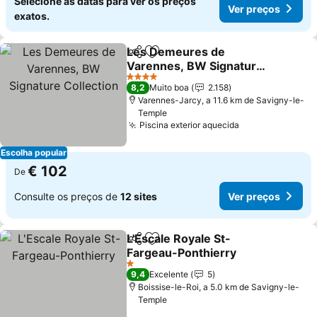
Selecione as datas para ver os preços
Ver preços
exatos.
Les Demeures de
Partilhar
Adicionar aos favoritos
Varennes, BW Signature
Collection
Ver preços
4 Estrelas
8,2
Muito boa
2.158
Varennes-Jarcy, a 11.6 km de Savigny-le-
Temple
Piscina exterior aquecida
Ver preços
Escolha popular
€ 102
De
Consulte os preços de
12 sites
Ver preços
L'Escale Royale St-
Partilhar
Adicionar aos favoritos
Fargeau-Ponthierry
Ver preços
1 Estrelas
9,4
Excelente
5
Boissise-le-Roi, a 5.0 km de Savigny-le-
Temple