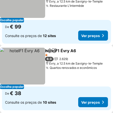
Évry, a 12.5 km de Savigny-le-Temple
Restaurante L'Intermède
Ver preços
Escolha popular
€ 99
De
Consulte os preços de
12 sites
Ver preços
hotelF1 Évry A6
Partilhar
Adicionar aos favoritos
Ver preços
1 Estrelas
6,0
2.629
Évry, a 12.5 km de Savigny-le-Temple
Quartos renovados e econômicos
Ver pre
Escolha popular
€ 38
De
Consulte os preços de
10 sites
Ver preços