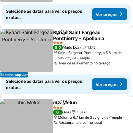
Selecione as datas para ver os preços
Ver preços
exatos.
Kyriad Saint Fargeau
Partilhar
Adicionar aos favoritos
Ponthierry - Apollonia
Ver preços
3 Estrelas
8,0
Muito boa
1.175
Saint-Fargeau-Ponthierry, a 5.8 km de
Savigny-le-Temple
Área de relaxamento no terraço
Ver preço
Escolha popular
Selecione as datas para ver os preços
Ver preços
exatos.
ibis Melun
Partilhar
Adicionar aos favoritos
Ver preços
3 Estrelas
7,6
Boa
1.517
Melun, a 6.7 km de Savigny-le-Temple
Restaurante e bar no local
Ver preços