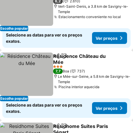
6,2
2.610
Vert-Saint-Denis, a 3.8 km de Savigny-le-
Temple
Estacionamento conveniente no local
Ver p
Escolha popular
Selecione as datas para ver os preços
Ver preços
exatos.
Résidence Château du
Partilhar
Adicionar aos favoritos
Mée
Ver preços
3 Estrelas
7,7
Boa
737
Le Mée-sur-Seine, a 5.8 km de Savigny-le-
Temple
Piscina interior aquecida
Ver preços
Escolha popular
Selecione as datas para ver os preços
Ver preços
exatos.
Residhome Suites Paris
Partilhar
Adicionar aos favoritos
Sénart