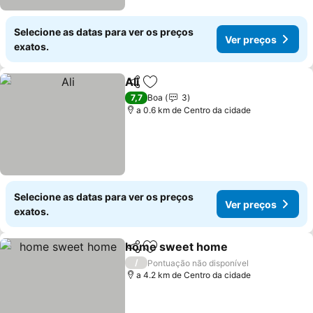
Selecione as datas para ver os preços
Ver preços
exatos.
Ali
Partilhar
Adicionar aos favoritos
Ver preços
7,7
Boa
3
a 0.6 km de Centro da cidade
Selecione as datas para ver os preços
Ver preços
exatos.
home sweet home
Partilhar
Adicionar aos favoritos
Ver pre
/
Pontuação não disponível
a 4.2 km de Centro da cidade