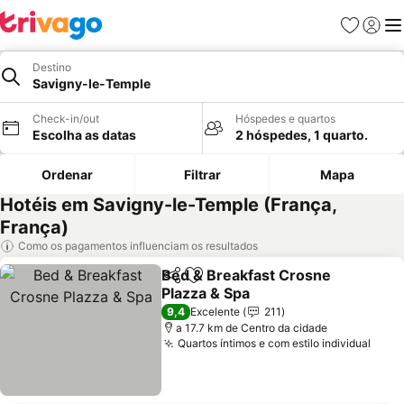
Favoritos
Iniciar
Me
Destino
Savigny-le-Temple
Check-in/out
Hóspedes e quartos
Escolha as datas
2 hóspedes, 1 quarto.
Ordenar
Filtrar
Mapa
Hotéis em Savigny-le-Temple (França,
França)
Como os pagamentos influenciam os resultados
Bed & Breakfast Crosne
Partilhar
Adicionar aos favoritos
Plazza & Spa
Ver preços
9,4
Excelente
211
a 17.7 km de Centro da cidade
Quartos íntimos e com estilo individual
Ver 