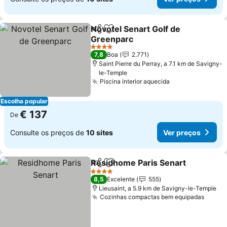
Novotel Senart Golf de
Partilhar
Adicionar aos favoritos
Greenparc
Ver preços
4 Estrelas
7,8
Boa
2.771
Saint Pierre du Perray, a 7.1 km de Savigny-
le-Temple
Piscina interior aquecida
Ver preços
Escolha popular
€ 137
De
Consulte os preços de
10 sites
Ver preços
Residhome Paris Senart
Partilhar
Adicionar aos favoritos
Ve
4 Estrelas
8,5
Excelente
555
Lieusaint, a 5.9 km de Savigny-le-Temple
Cozinhas compactas bem equipadas
Ver p