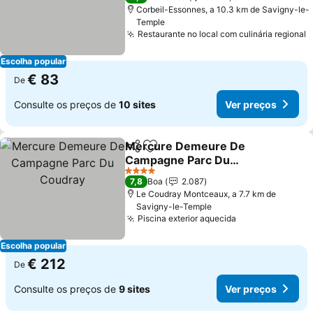
Corbeil-Essonnes, a 10.3 km de Savigny-le-
Temple
Restaurante no local com culinária regional
V
Escolha popular
€ 83
De
Consulte os preços de
10 sites
Ver preços
Mercure Demeure De
Partilhar
Adicionar aos favoritos
Campagne Parc Du
Coudray
Ver preços
4 Estrelas
7,8
Boa
2.087
Le Coudray Montceaux, a 7.7 km de
Savigny-le-Temple
Piscina exterior aquecida
Ver preços
Escolha popular
€ 212
De
Consulte os preços de
9 sites
Ver preços