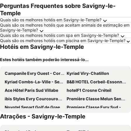
Perguntas Frequentes sobre Savigny-le-
Temple
Quais são os melhores hotéis em Savigny-le-Temple?
Quais são os melhores hotéis que aceitam animais de estimação em
Savigny-le-Temple?
Quais são os melhores hotéis com spa em Savigny-le-Temple?
Quais são os melhores hotéis com piscina em Savigny-le-Temple?
Hotéis em Savigny-le-Temple
Estes hotéis também poderão interessá-lo...
Campanile Evry Ouest - Corbeil Essonnes
Kyriad Viry-Chatillon
Kyriad Combs-La-Ville - Senart
B&B HOTEL Corbeil-Essonnes
Ace Hôtel Paris Sud Villabe
hotelF1 Crosne Créteil
ibis Styles Evry Courcouronnes Hotel and Events
Première Classe Melun Senart
Novotel Senart Golf de Greenparc
Premiere Classe Evry Sud - Mennecy
Atrações - Savigny-le-Temple
Novotel Evry Courcouronnes
hotelF1 Évry A6
ibis budget Santeny
Ibis Évry-Courcouronnes