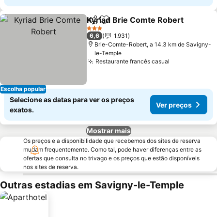
Kyriad Brie Comte Robert
Partilhar
Adicionar aos favoritos
3 Estrelas
6,6
1.931
Brie-Comte-Robert, a 14.3 km de Savigny-
le-Temple
Restaurante francês casual
Ver preços
Escolha popular
Selecione as datas para ver os preços
Ver preços
exatos.
Mostrar mais
Os preços e a disponibilidade que recebemos dos sites de reserva
mudam frequentemente. Como tal, pode haver diferenças entre as
ofertas que consulta no trivago e os preços que estão disponíveis
nos sites de reserva.
Outras estadias em Savigny-le-Temple