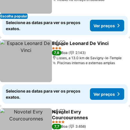
Ver preços
Escolha popular
Selecione as datas para ver os preços
Ver preços
exatos.
Espace Leonard De Vinci
Partilhar
Adicionar aos favoritos
V
3 Estrelas
7,8
Boa
2.143
Lisses, a 13.0 km de Savigny-le-Temple
Piscinas internas e externas amplas
Ver pr
Selecione as datas para ver os preços
Ver preços
exatos.
Novotel Evry
Partilhar
Adicionar aos favoritos
Courcouronnes
Ver preços
4 Estrelas
7,7
Boa
3.656