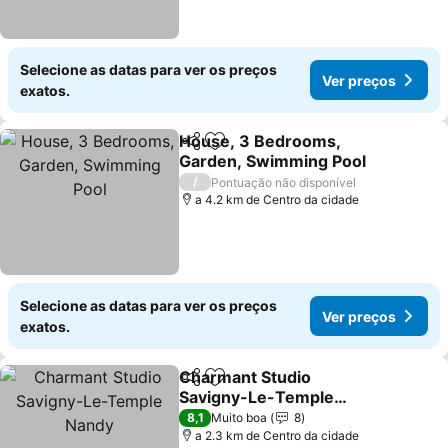
Selecione as datas para ver os preços
Ver preços
exatos.
House, 3 Bedrooms,
Partilhar
Adicionar aos favoritos
Garden, Swimming Pool
Ver preços
/
Pontuação não disponível
a 4.2 km de Centro da cidade
Selecione as datas para ver os preços
Ver preços
exatos.
Charmant Studio
Partilhar
Adicionar aos favoritos
Savigny-Le-Temple
Nandy
Ver preços
8,1
Muito boa
8
a 2.3 km de Centro da cidade