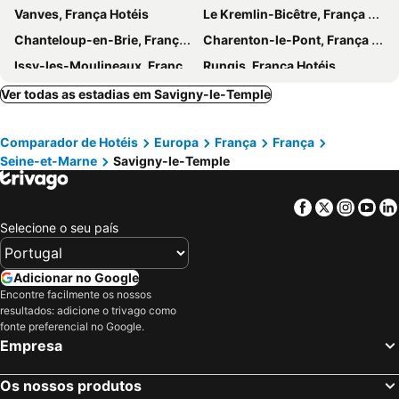
Vanves, França Hotéis
Le Kremlin-Bicêtre, França Hotéis
Porte de Bagnolet Metro Station
Tuileries Metro Station
Chanteloup-en-Brie, França Hotéis
Charenton-le-Pont, França Hotéis
Quartier du Faubourg St Antoine
Parque André Citroën
Issy-les-Moulineaux, França Hotéis
Rungis, França Hotéis
Musée Départemental Albert Kahn
Chelles, França Hotéis
Boulogne-Billancourt, França Hotéis
Ver todas as estadias em Savigny-le-Temple
Montrouge, França Hotéis
Noisy-le-Grand, França Hotéis
Comparador de Hotéis
Europa
França
França
Pantin, França Hotéis
Levallois-Perret, França Hotéis
Seine-et-Marne
Savigny-le-Temple
Torcy, França Hotéis
Chevilly-Larue, França Hotéis
Saint-Thibault-des-Vignes, França Hotéis
Bussy Saint Georges, França Hotéis
Facebook
Twitter
Insta
Yo
Paris, França Hotéis
Coupvray, França Hotéis
Selecione o seu país
Montévrain, França Hotéis
Serris, França Hotéis
Magny le Hongre, França Hotéis
Chessy, França Hotéis
Adicionar no Google
Encontre facilmente os nossos
Marne-la-Vallée, França Hotéis
Roissy-en-France, França Hotéis
resultados: adicione o trivago como
Bagnolet, França Hotéis
Nice, Provença-Alpes-Costa Azul Hotéis
fonte preferencial no Google.
Empresa
Estrasburgo, Alsácia Hotéis
Bordéus, Aquitânia Hotéis
Colmar, Alsácia Hotéis
Os nossos produtos