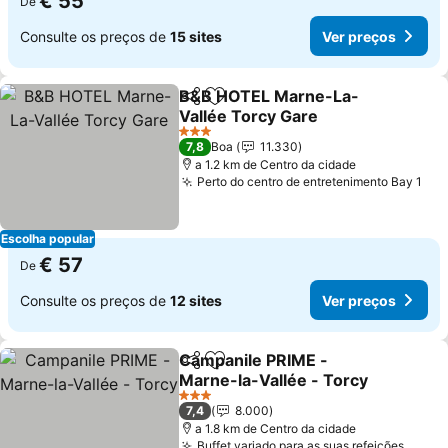
€ 55
De
Consulte os preços de
15 sites
Ver preços
B&B HOTEL Marne-La-
Partilhar
Adicionar aos favoritos
Vallée Torcy Gare
3 Estrelas
7,8
Boa
11.330
a 1.2 km de Centro da cidade
Perto do centro de entretenimento Bay 1
Escolha popular
€ 57
De
Consulte os preços de
12 sites
Ver preços
Campanile PRIME -
Partilhar
Adicionar aos favoritos
Marne-la-Vallée - Torcy
3 Estrelas
7,4
8.000
a 1.8 km de Centro da cidade
Buffet variado para as suas refeições