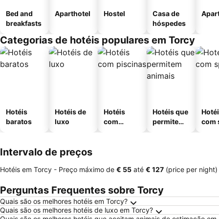
Bed and
Aparthotel
Hostel
Casa de
Apar
breakfasts
hóspedes
Categorias de hotéis populares em Torcy
Hotéis
Hotéis de
Hotéis
Hotéis que
Hoté
baratos
luxo
com
permitem
com 
piscinas
animais
Intervalo de preços
Hotéis em Torcy -
Preço máximo
de
‎€ 55
até
‎€ 127
(price per night)
Perguntas Frequentes sobre Torcy
Quais são os melhores hotéis em Torcy?
Quais são os melhores hotéis de luxo em Torcy?
Quais são os melhores hotéis que aceitam animais de estimação em