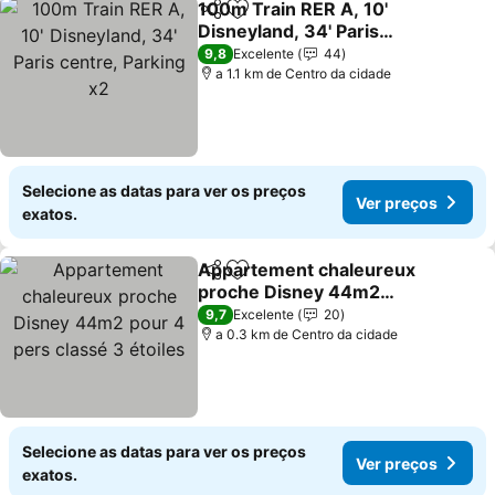
100m Train RER A, 10'
Partilhar
Adicionar aos favoritos
Disneyland, 34' Paris
centre, Parking x2
9,8
Excelente
44
a 1.1 km de Centro da cidade
Selecione as datas para ver os preços
Ver preços
exatos.
Appartement chaleureux
Partilhar
Adicionar aos favoritos
proche Disney 44m2
pour 4 pers classé 3
9,7
Excelente
20
étoiles
a 0.3 km de Centro da cidade
Selecione as datas para ver os preços
Ver preços
exatos.