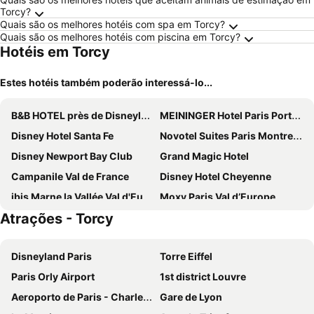
Torcy?
Quais são os melhores hotéis com spa em Torcy?
Quais são os melhores hotéis com piscina em Torcy?
Hotéis em Torcy
Estes hotéis também poderão interessá-lo...
B&B HOTEL près de Disneyland® Paris
MEININGER Hotel Paris Porte De Vincennes
Disney Hotel Santa Fe
Novotel Suites Paris Montreuil Vincennes
Disney Newport Bay Club
Grand Magic Hotel
Campanile Val de France
Disney Hotel Cheyenne
ibis Marne la Vallée Val d'Europe
Moxy Paris Val d’Europe
Atrações - Torcy
ibis budget Marne la Vallée Val d'Europe
B&B HOTEL Marne-la-Vallée Val d'Europe
Ibis Villepinte
Dream Castle Hotel Marne La Vallee
Disneyland Paris
Torre Eiffel
Disneyland Hotel
Explorers Hotel
Paris Orly Airport
1st district Louvre
Hôtel Rachel
Mercure Paris 19 Philharmonie La Villette
Aeroporto de Paris - Charles de Gaulle
Gare de Lyon
Disney Sequoia Lodge
ibis budget Paris Porte de Vincennes