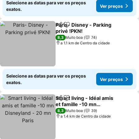
Selecione as datas para ver os preços
Ver preços
exatos.
Paris- Disney - Parking
Partilhar
Adicionar aos favoritos
privé !PKN!
8,3
Muito boa
74
a 1.1 km de Centro da cidade
Selecione as datas para ver os preços
Ver preços
exatos.
Smart living - Idéal amis
Partilhar
Adicionar aos favoritos
et famille -10 mn
Disneyland - 20 mn Paris
8,3
Muito boa
39
a 1.4 km de Centro da cidade