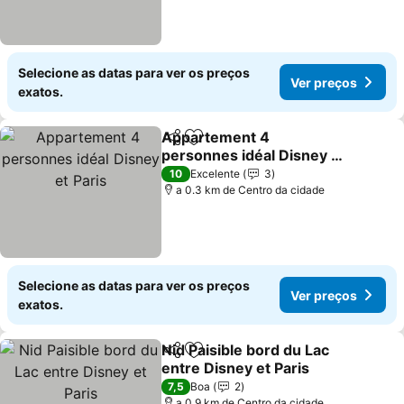
Selecione as datas para ver os preços
Ver preços
exatos.
Appartement 4
Partilhar
Adicionar aos favoritos
personnes idéal Disney et
Paris
10
Excelente
3
a 0.3 km de Centro da cidade
Selecione as datas para ver os preços
Ver preços
exatos.
Nid Paisible bord du Lac
Partilhar
Adicionar aos favoritos
entre Disney et Paris
7,5
Boa
2
a 0.9 km de Centro da cidade