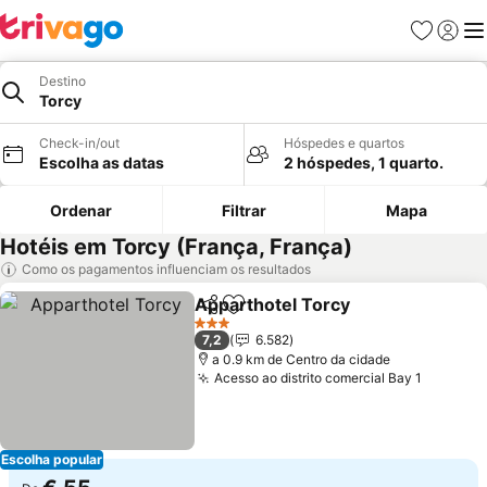
Favoritos
Iniciar
Me
Destino
Torcy
Check-in/out
Hóspedes e quartos
Escolha as datas
2 hóspedes, 1 quarto.
Ordenar
Filtrar
Mapa
Hotéis em Torcy (França, França)
Como os pagamentos influenciam os resultados
Apparthotel Torcy
Partilhar
Adicionar aos favoritos
3 Estrelas
7,2
6.582
a 0.9 km de Centro da cidade
Acesso ao distrito comercial Bay 1
Escolha popular