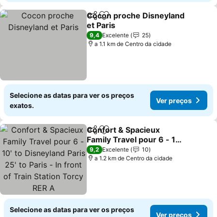
Cocon proche Disneyland
Partilhar
Adicionar aos favoritos
et Paris
9,4
Excelente
25
a 1.1 km de Centro da cidade
Selecione as datas para ver os preços
Ver preços
exatos.
Confort & Spacieux
Partilhar
Adicionar aos favoritos
Family Travel pour 6 - 10'
to Disneyland Paris 25' to
9,2
Excelente
10
Paris - In front of Train
a 1.2 km de Centro da cidade
Station Torcy RER A
Selecione as datas para ver os preços
Ver preços