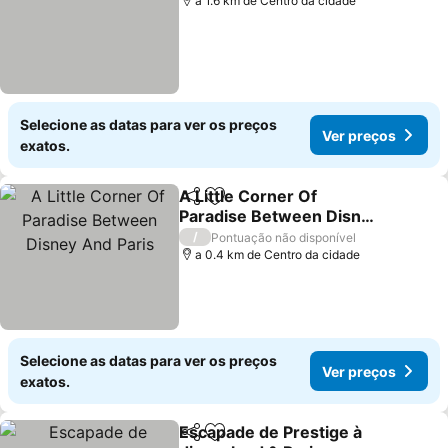
a 1.6 km de Centro da cidade
Selecione as datas para ver os preços
Ver preços
exatos.
A Little Corner Of
Partilhar
Adicionar aos favoritos
Paradise Between Disney
And Paris
/
Pontuação não disponível
a 0.4 km de Centro da cidade
Selecione as datas para ver os preços
Ver preços
exatos.
Escapade de Prestige à
Partilhar
Adicionar aos favoritos