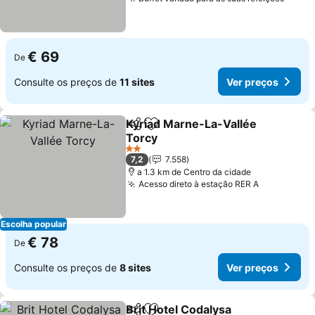
€ 69
De
Consulte os preços de
11 sites
Ver preços
Kyriad Marne-La-Vallée
Partilhar
Adicionar aos favoritos
Torcy
2 Estrelas
7,2
7.558
a 1.3 km de Centro da cidade
Acesso direto à estação RER A
Escolha popular
€ 78
De
Consulte os preços de
8 sites
Ver preços
Brit Hotel Codalysa