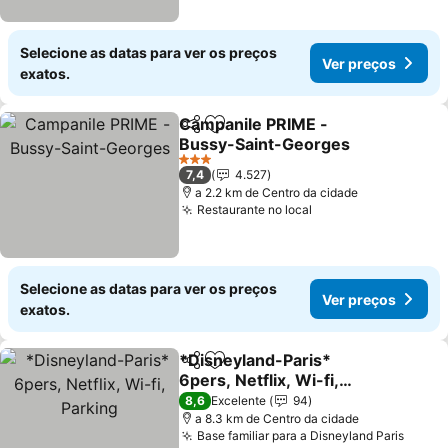
Selecione as datas para ver os preços
Ver preços
exatos.
Campanile PRIME -
Partilhar
Adicionar aos favoritos
Bussy-Saint-Georges
3 Estrelas
7,4
4.527
a 2.2 km de Centro da cidade
Restaurante no local
Selecione as datas para ver os preços
Ver preços
exatos.
*Disneyland-Paris*
Partilhar
Adicionar aos favoritos
6pers, Netflix, Wi-fi,
Parking
8,6
Excelente
94
a 8.3 km de Centro da cidade
Base familiar para a Disneyland Paris