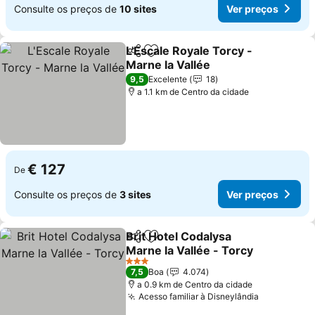
Consulte os preços de
10 sites
Ver preços
L'Escale Royale Torcy -
Partilhar
Adicionar aos favoritos
Marne la Vallée
9,5
Excelente
18
a 1.1 km de Centro da cidade
€ 127
De
Consulte os preços de
3 sites
Ver preços
Brit Hotel Codalysa
Partilhar
Adicionar aos favoritos
Marne la Vallée - Torcy
3 Estrelas
7,5
Boa
4.074
a 0.9 km de Centro da cidade
Acesso familiar à Disneylândia