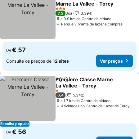
Partilhar
Adicionar aos favoritos
Marne La Vallee - Torcy
3 Estrelas
7,5
Boa
3.394
a 0.9 km de Centro da cidade
Parque vibrante de lazer e compras
€ 57
De
Consulte os preços de
12 sites
Ver preços
Premiere Classe Marne
Partilhar
Adicionar aos favoritos
La Vallee - Torcy
1 Estrelas
6,4
5.342
a 1.7 km de Centro da cidade
Atividades no Centro de Lazer de Torcy
Escolha popular
€ 56
De