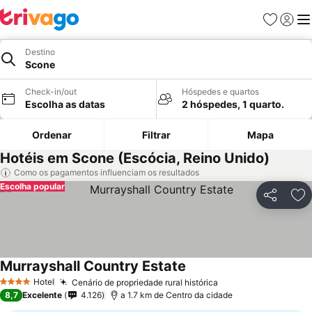
Favoritos
Iniciar
Me
Destino
Scone
Check-in/out
Hóspedes e quartos
Escolha as datas
2 hóspedes, 1 quarto.
Ordenar
Filtrar
Mapa
Hotéis em Scone (Escócia, Reino Unido)
Como os pagamentos influenciam os resultados
Escolha popular
Partilhar
Ad
Murrayshall Country Estate
Hotel
Cenário de propriedade rural histórica
4 Estrelas
8,7
Excelente
4.126
a 1.7 km de Centro da cidade