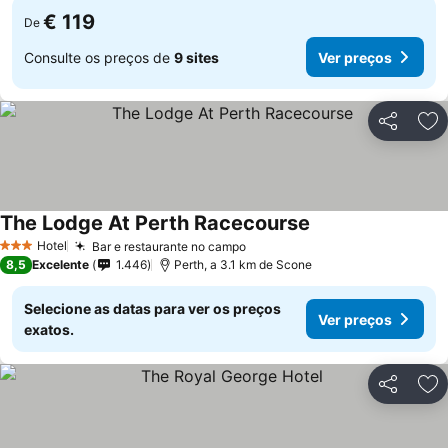
€ 119
De
Consulte os preços de
9 sites
Ver preços
Partilhar
Ad
The Lodge At Perth Racecourse
Hotel
Bar e restaurante no campo
3 Estrelas
8,5
Excelente
1.446
Perth, a 3.1 km de Scone
Selecione as datas para ver os preços
Ver preços
exatos.
Partilhar
Ad