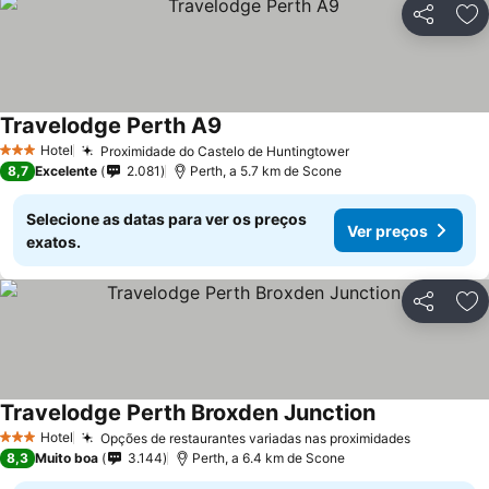
Partilhar
Ad
Travelodge Perth A9
Hotel
Proximidade do Castelo de Huntingtower
3 Estrelas
8,7
Excelente
2.081
Perth, a 5.7 km de Scone
Selecione as datas para ver os preços
Ver preços
exatos.
Partilhar
Ad
Travelodge Perth Broxden Junction
Hotel
Opções de restaurantes variadas nas proximidades
3 Estrelas
8,3
Muito boa
3.144
Perth, a 6.4 km de Scone