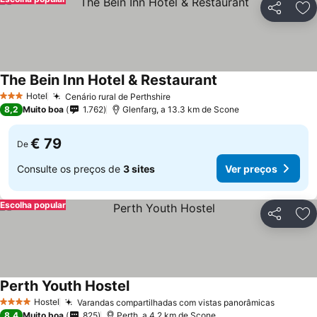
Partilhar
Ad
The Bein Inn Hotel & Restaurant
Hotel
Cenário rural de Perthshire
3 Estrelas
8,2
Muito boa
1.762
Glenfarg, a 13.3 km de Scone
€ 79
De
Consulte os preços de
3 sites
Ver preços
Escolha popular
Partilhar
Ad
Perth Youth Hostel
Hostel
Varandas compartilhadas com vistas panorâmicas
4 Estrelas
8,4
Muito boa
825
Perth, a 4.2 km de Scone