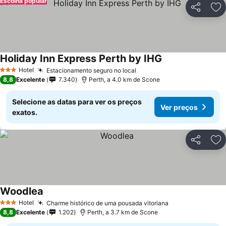
Escolha popular
Partilhar
Ad
Holiday Inn Express Perth by IHG
Hotel
Estacionamento seguro no local
3 Estrelas
8,8
Excelente
7.340
Perth, a 4.0 km de Scone
Selecione as datas para ver os preços
Ver preços
exatos.
Partilhar
Ad
Woodlea
Hotel
Charme histórico de uma pousada vitoriana
3 Estrelas
8,8
Excelente
1.202
Perth, a 3.7 km de Scone