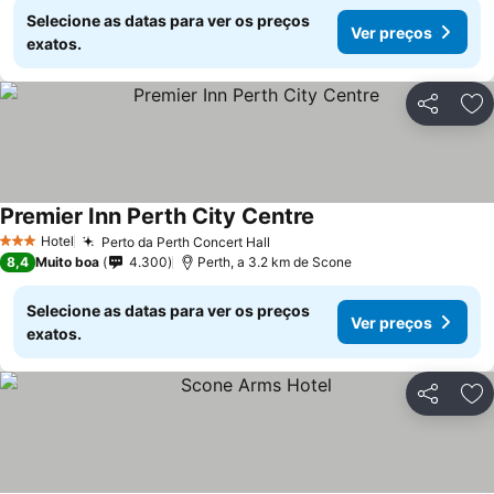
Selecione as datas para ver os preços
Ver preços
exatos.
Partilhar
Ad
Premier Inn Perth City Centre
Hotel
Perto da Perth Concert Hall
3 Estrelas
8,4
Muito boa
4.300
Perth, a 3.2 km de Scone
Selecione as datas para ver os preços
Ver preços
exatos.
Partilhar
Ad