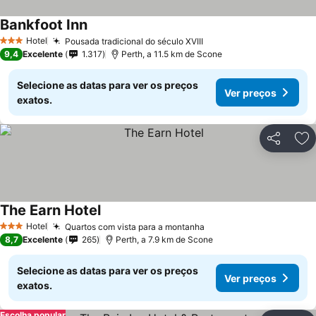
Bankfoot Inn
Hotel
Pousada tradicional do século XVIII
3 Estrelas
9,4
Excelente
1.317
Perth, a 11.5 km de Scone
Selecione as datas para ver os preços
Ver preços
exatos.
Partilhar
Ad
The Earn Hotel
Hotel
Quartos com vista para a montanha
3 Estrelas
8,7
Excelente
265
Perth, a 7.9 km de Scone
Selecione as datas para ver os preços
Ver preços
exatos.
Escolha popular