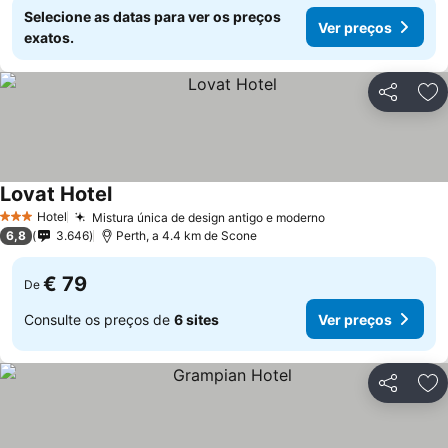
Selecione as datas para ver os preços
Ver preços
exatos.
Partilhar
Ad
Lovat Hotel
Hotel
Mistura única de design antigo e moderno
3 Estrelas
6,8
3.646
Perth, a 4.4 km de Scone
€ 79
De
Consulte os preços de
6 sites
Ver preços
Partilhar
Ad