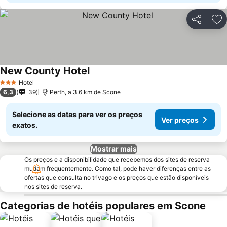
Partilhar
Ad
New County Hotel
Hotel
3 Estrelas
6,3
39
Perth, a 3.6 km de Scone
Selecione as datas para ver os preços
Ver preços
exatos.
Mostrar mais
Os preços e a disponibilidade que recebemos dos sites de reserva
mudam frequentemente. Como tal, pode haver diferenças entre as
ofertas que consulta no trivago e os preços que estão disponíveis
nos sites de reserva.
Categorias de hotéis populares em Scone