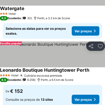
Watergate
Hotel
3 Estrelas
9,0
Excelente
30
Perth, a 3.2 km de Scone
Selecione as datas para ver os preços
Ver preços
exatos.
Escolha popular
Partilhar
Ad
Leonardo Boutique Huntingtower Perth
Hotel
Culinária escocesa premiada
4 Estrelas
8,5
Excelente
6.256
Perth, a 6.5 km de Scone
€ 152
De
Consulte os preços de
13 sites
Ver preços