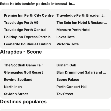
Estes hotéis também poderão interessá-lo...
Premier Inn Perth City Centre
Travelodge Perth Broxden Junction
Travelodge Perth A9
The Bein Inn Hotel & Restaurant
Travelodge Perth Central
Mercure Perth Hotel
Holiday Inn Express Perth by IHG
Lovat Hotel
Leonardo Boutique Huntingtower Perth
Victoria Hotel
Atrações - Scone
Murrayshall Country Estate
The Royal George Hotel
Salutation Hotel
Sunbank House Hotel
The Scottish Game Fair
Birnam Oak
Woodlea
The Parklands Hotel
Gleneagles Golf Resort
Blair Drummond Safari and Adventure Park
Ballathie House Hotel
Bankfoot Inn
Rewind Scotland
Scone Palace
Bein Inn hotel
The Boars Head, Fife Restaurant and Rooms
North Inch
Perth Concert Hall
The Angus Hotel & Spa by Compass Hospitality
St John Street
Tay Street
Destinos populares
Huntingtower Castle
St Leonard's-in-the-Fields
Dunfermline Abbey and Dunfermline Palace
High Street