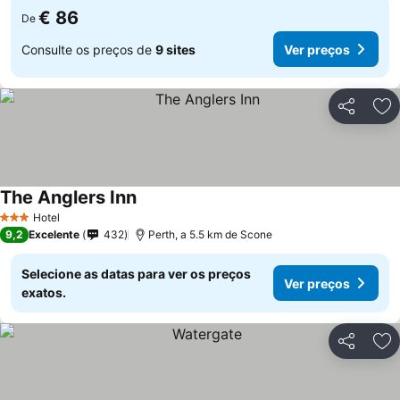
€ 86
De
Consulte os preços de
9 sites
Ver preços
Partilhar
Ad
The Anglers Inn
Hotel
3 Estrelas
9,2
Excelente
432
Perth, a 5.5 km de Scone
Selecione as datas para ver os preços
Ver preços
exatos.
Partilhar
Ad