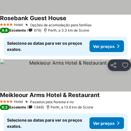
Rosebank Guest House
Hotel
Opções de acomodação para famílias
4 Estrelas
9,8
Excelente
676
Perth, a 3.3 km de Scone
Selecione as datas para ver os preços
Ver preços
exatos.
Partilhar
Ad
Meikleour Arms Hotel & Restaurant
Hotel
Passeios pela floresta e rio
4 Estrelas
9,2
Excelente
1.946
Perth, a 13.6 km de Scone
Selecione as datas para ver os preços
Ver preços
exatos.