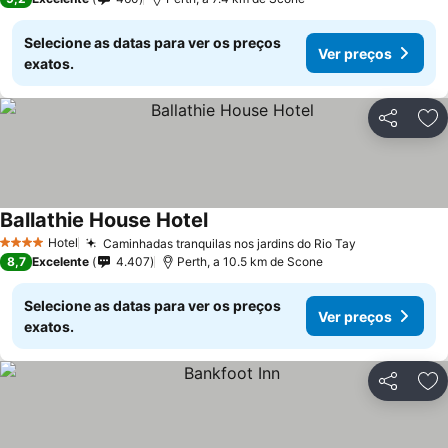
Selecione as datas para ver os preços
Ver preços
exatos.
Partilhar
Ad
Ballathie House Hotel
Hotel
Caminhadas tranquilas nos jardins do Rio Tay
4 Estrelas
8,7
Excelente
4.407
Perth, a 10.5 km de Scone
Selecione as datas para ver os preços
Ver preços
exatos.
Partilhar
Ad