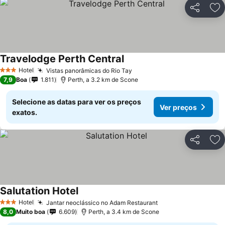
Partilhar
Ad
Travelodge Perth Central
Hotel
Vistas panorâmicas do Rio Tay
3 Estrelas
7,9
Boa
1.811
Perth, a 3.2 km de Scone
Selecione as datas para ver os preços
Ver preços
exatos.
Partilhar
Ad
Salutation Hotel
Hotel
Jantar neoclássico no Adam Restaurant
3 Estrelas
8,0
Muito boa
6.609
Perth, a 3.4 km de Scone