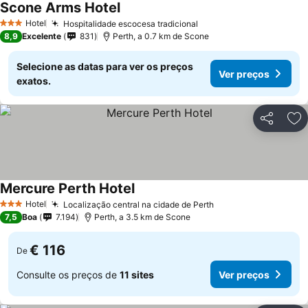
Scone Arms Hotel
Hotel
Hospitalidade escocesa tradicional
3 Estrelas
8,9
Excelente
831
Perth, a 0.7 km de Scone
Selecione as datas para ver os preços
Ver preços
exatos.
Partilhar
Ad
Mercure Perth Hotel
Hotel
Localização central na cidade de Perth
3 Estrelas
7,5
Boa
7.194
Perth, a 3.5 km de Scone
€ 116
De
Consulte os preços de
11 sites
Ver preços