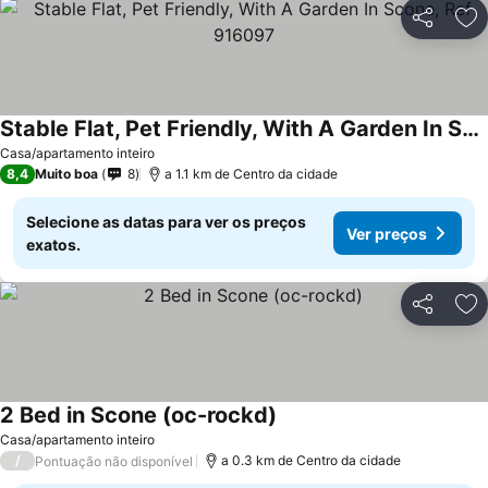
Partilhar
Ad
Stable Flat, Pet Friendly, With A Garden In Scone, Ref 916097
Casa/apartamento inteiro
8,4
Muito boa
8
a 1.1 km de Centro da cidade
Selecione as datas para ver os preços
Ver preços
exatos.
Partilhar
Ad
2 Bed in Scone (oc-rockd)
Casa/apartamento inteiro
/
a 0.3 km de Centro da cidade
Pontuação não disponível