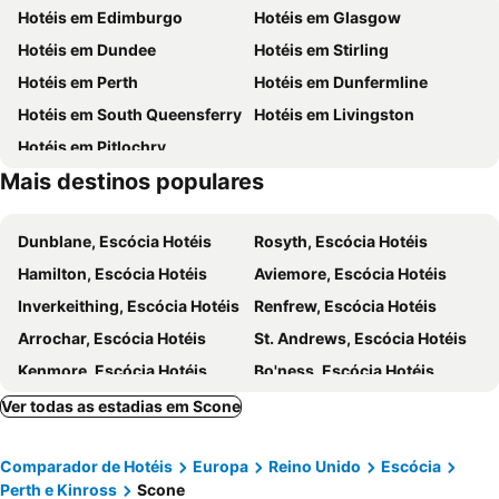
Hotéis em Edimburgo
Hotéis em Glasgow
Castle Green Play Area
Cramond
Hotéis em Dundee
Hotéis em Stirling
Dalmeny
Kellie Castle
Hotéis em Perth
Hotéis em Dunfermline
Loch of the Lowes Wildlife Reserve
Hotéis em South Queensferry
Hotéis em Livingston
Hotéis em Pitlochry
Mais destinos populares
Dunblane, Escócia Hotéis
Rosyth, Escócia Hotéis
Hamilton, Escócia Hotéis
Aviemore, Escócia Hotéis
Inverkeithing, Escócia Hotéis
Renfrew, Escócia Hotéis
Arrochar, Escócia Hotéis
St. Andrews, Escócia Hotéis
Kenmore, Escócia Hotéis
Bo'ness, Escócia Hotéis
Dalkeith, Escócia Hotéis
Falkirk, Escócia Hotéis
Ver todas as estadias em Scone
East Kilbride, Escócia Hotéis
Paisley, Escócia Hotéis
Comparador de Hotéis
Europa
Reino Unido
Escócia
Musselburgh, Escócia Hotéis
Glenrothes, Escócia Hotéis
Perth e Kinross
Scone