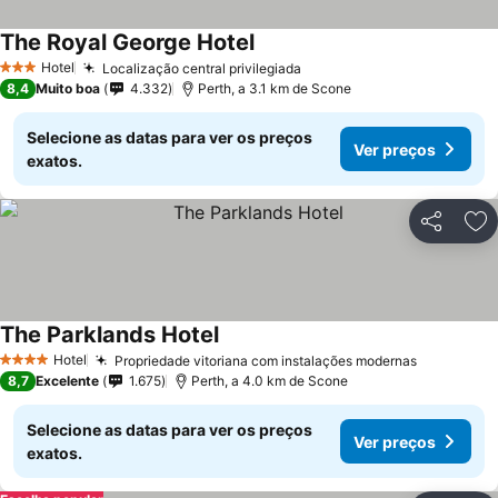
The Royal George Hotel
Hotel
Localização central privilegiada
3 Estrelas
8,4
Muito boa
4.332
Perth, a 3.1 km de Scone
Selecione as datas para ver os preços
Ver preços
exatos.
Partilhar
Ad
The Parklands Hotel
Hotel
Propriedade vitoriana com instalações modernas
4 Estrelas
8,7
Excelente
1.675
Perth, a 4.0 km de Scone
Selecione as datas para ver os preços
Ver preços
exatos.