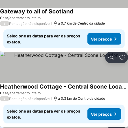
Gateway to all of Scotland
Casa/apartamento inteiro
/
a 0.7 km de Centro da cidade
Pontuação não disponível
Selecione as datas para ver os preços
Ver preços
exatos.
Partilhar
Ad
Heatherwood Cottage - Central Scone Location
Casa/apartamento inteiro
/
a 0.3 km de Centro da cidade
Pontuação não disponível
Selecione as datas para ver os preços
Ver preços
exatos.