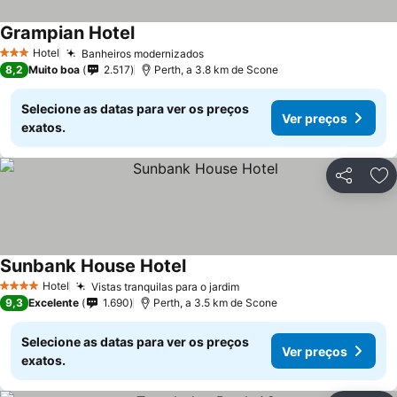
Grampian Hotel
Hotel
Banheiros modernizados
3 Estrelas
8,2
Muito boa
2.517
Perth, a 3.8 km de Scone
Selecione as datas para ver os preços
Ver preços
exatos.
Partilhar
Ad
Sunbank House Hotel
Hotel
Vistas tranquilas para o jardim
4 Estrelas
9,3
Excelente
1.690
Perth, a 3.5 km de Scone
Selecione as datas para ver os preços
Ver preços
exatos.