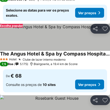
Selecione as datas para ver os preços
Ver preços
exatos.
Escolha popular
Partilhar
Ad
The Angus Hotel & Spa by Compass Hospitality
Hotel
Clube de lazer interno moderno
3 Estrelas
7,5
Boa
5.175
Blairgowrie, a 19.4 km de Scone
€ 68
De
Consulte os preços de
10 sites
Ver preços
Partilhar
Ad