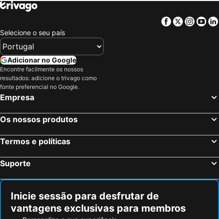
Cumbernauld, Escócia Hotéis
North Queensferry, Escócia Hotéis
Callander, Escócia Hotéis
Killin, Escócia Hotéis
Facebook
Twitter
Insta
Yo
Edimburgo, Escócia Hotéis
Glasgow, Escócia Hotéis
Selecione o seu país
Fort William, Escócia Hotéis
Dundee, Escócia Hotéis
Stirling, Escócia Hotéis
Oban, Escócia Hotéis
Adicionar no Google
Encontre facilmente os nossos
Perth, Escócia Hotéis
Dunfermline, Escócia Hotéis
resultados: adicione o trivago como
Kinlochleven, Escócia Hotéis
Londres, Inglaterra Hotéis
fonte preferencial no Google.
Empresa
Manchester, Inglaterra Hotéis
Liverpool, Inglaterra Hotéis
Hounslow, Inglaterra Hotéis
Birmingham, Inglaterra Hotéis
Os nossos produtos
Bristol, Inglaterra Hotéis
Inverness, Escócia Hotéis
Termos e políticas
Suporte
Inicie sessão para desfrutar de
vantagens exclusivas para membros