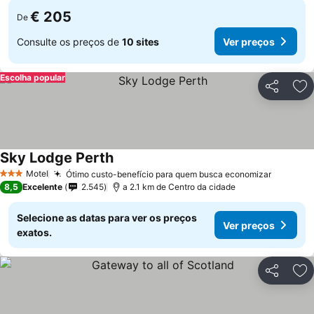
€ 205
De
Consulte os preços de
10 sites
Ver preços
Escolha popular
Partilhar
Ad
Sky Lodge Perth
Motel
Ótimo custo-benefício para quem busca economizar
3 Estrelas
8,5
Excelente
2.545
a 2.1 km de Centro da cidade
Selecione as datas para ver os preços
Ver preços
exatos.
Partilhar
Ad