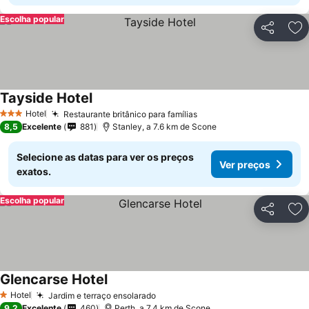
Escolha popular
Partilhar
Ad
Tayside Hotel
Hotel
Restaurante britânico para famílias
3 Estrelas
8,5
Excelente
881
Stanley, a 7.6 km de Scone
Selecione as datas para ver os preços
Ver preços
exatos.
Escolha popular
Partilhar
Ad
Glencarse Hotel
Hotel
Jardim e terraço ensolarado
1 Estrelas
9,2
Excelente
460
Perth, a 7.4 km de Scone