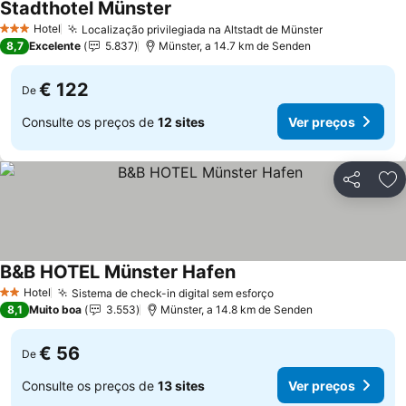
Stadthotel Münster
Hotel
Localização privilegiada na Altstadt de Münster
3 Estrelas
8,7
Excelente
5.837
Münster, a 14.7 km de Senden
€ 122
De
Consulte os preços de
12 sites
Ver preços
Partilhar
Ad
B&B HOTEL Münster Hafen
Hotel
Sistema de check-in digital sem esforço
2 Estrelas
8,1
Muito boa
3.553
Münster, a 14.8 km de Senden
€ 56
De
Consulte os preços de
13 sites
Ver preços