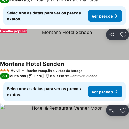
9,2
Excelente
4.769
a 0.9 km de Centro da cidade
Selecione as datas para ver os preços
Ver preços
exatos.
Escolha popular
Partilhar
Ad
Montana Hotel Senden
Hotel
Jardim tranquilo e vistas do terraço
3 Estrelas
8,1
Muito boa
1.220
a 5.3 km de Centro da cidade
Selecione as datas para ver os preços
Ver preços
exatos.
Partilhar
Ad