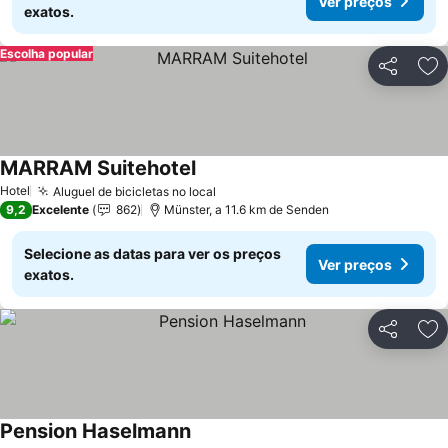
Ver preços
exatos.
Escolha popular
Partilhar
Ad
MARRAM Suitehotel
Hotel
Aluguel de bicicletas no local
9,2
Excelente
862
Münster, a 11.6 km de Senden
Selecione as datas para ver os preços
Ver preços
exatos.
Partilhar
Ad
Pension Haselmann