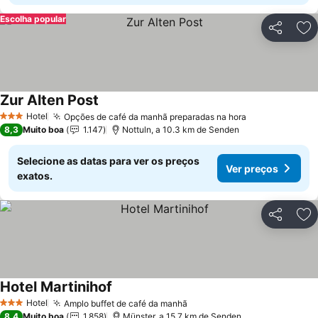
Escolha popular
Partilhar
Ad
Zur Alten Post
Hotel
Opções de café da manhã preparadas na hora
3 Estrelas
8,3
Muito boa
1.147
Nottuln, a 10.3 km de Senden
Selecione as datas para ver os preços
Ver preços
exatos.
Partilhar
Ad
Hotel Martinihof
Hotel
Amplo buffet de café da manhã
3 Estrelas
8,4
Muito boa
1.858
Münster, a 15.7 km de Senden