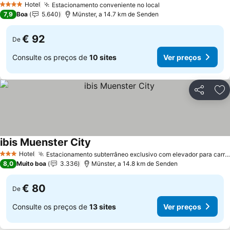
Hotel
Estacionamento conveniente no local
4 Estrelas
7,9
Boa
5.640
Münster, a 14.7 km de Senden
€ 92
De
Consulte os preços de
10 sites
Ver preços
Partilhar
Ad
ibis Muenster City
Hotel
Estacionamento subterrâneo exclusivo com elevador para carros
3 Estrelas
8,0
Muito boa
3.336
Münster, a 14.8 km de Senden
€ 80
De
Consulte os preços de
13 sites
Ver preços