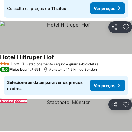
Consulte os preços de
11 sites
Ver preços
Partilhar
Ad
Hotel Hiltruper Hof
Hotel
Estacionamento seguro e guarda-bicicletas
3 Estrelas
8,0
Muito boa
651
Münster, a 11.5 km de Senden
Selecione as datas para ver os preços
Ver preços
exatos.
Escolha popular
Partilhar
Ad