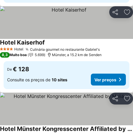
Partilhar
Ad
Hotel Kaiserhof
Hotel
Culinária gourmet no restaurante Gabriel's
4 Estrelas
8,3
Muito boa
5.699
Münster, a 15.2 km de Senden
€ 128
De
Consulte os preços de
10 sites
Ver preços
Partilhar
Ad
Hotel Münster Kongresscenter Affiliated by Meliá