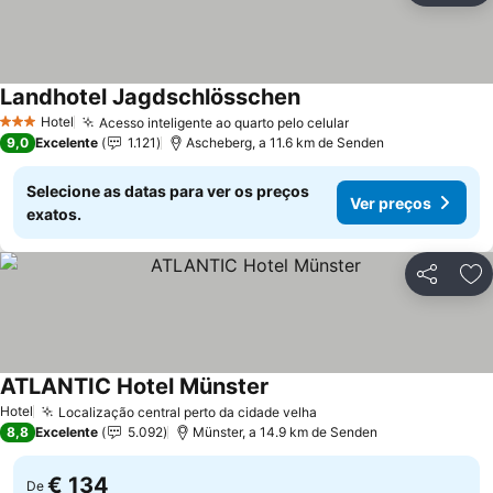
Landhotel Jagdschlösschen
Hotel
Acesso inteligente ao quarto pelo celular
3 Estrelas
9,0
Excelente
1.121
Ascheberg, a 11.6 km de Senden
Selecione as datas para ver os preços
Ver preços
exatos.
Partilhar
Ad
ATLANTIC Hotel Münster
Hotel
Localização central perto da cidade velha
8,8
Excelente
5.092
Münster, a 14.9 km de Senden
€ 134
De