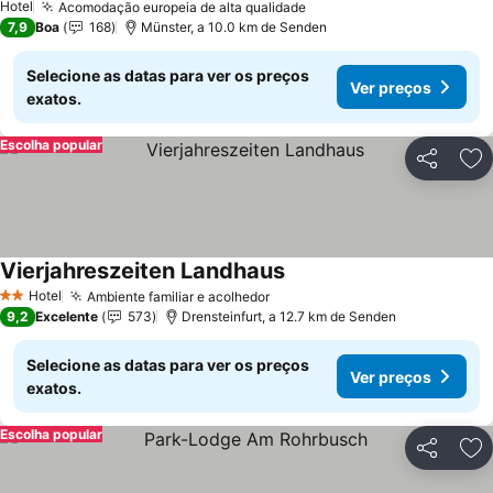
Hotel
Acomodação europeia de alta qualidade
7,9
Boa
168
Münster, a 10.0 km de Senden
Selecione as datas para ver os preços
Ver preços
exatos.
Escolha popular
Partilhar
Ad
Vierjahreszeiten Landhaus
Hotel
Ambiente familiar e acolhedor
2 Estrelas
9,2
Excelente
573
Drensteinfurt, a 12.7 km de Senden
Selecione as datas para ver os preços
Ver preços
exatos.
Escolha popular
Partilhar
Ad