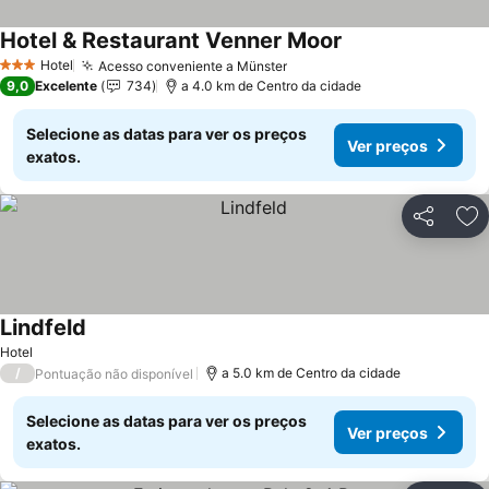
Hotel & Restaurant Venner Moor
Hotel
Acesso conveniente a Münster
3 Estrelas
9,0
Excelente
734
a 4.0 km de Centro da cidade
Selecione as datas para ver os preços
Ver preços
exatos.
Partilhar
Ad
Lindfeld
Hotel
/
a 5.0 km de Centro da cidade
Pontuação não disponível
Selecione as datas para ver os preços
Ver preços
exatos.