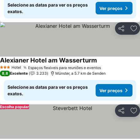
Selecione as datas para ver os preços
Ver preços
exatos.
Partilhar
Ad
Alexianer Hotel am Wasserturm
Hotel
Espaços flexíveis para reuniões e eventos
3 Estrelas
8,8
Excelente
3.233
Münster, a 5.7 km de Senden
Selecione as datas para ver os preços
Ver preços
exatos.
Escolha popular
Partilhar
Ad