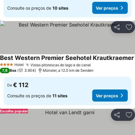
Consulte os preços de
10 sites
Ver preços
Partilhar
Ad
Best Western Premier Seehotel Krautkraemer
Hotel
Vistas pitorescas do lago e do canal
4 Estrelas
7,8
Boa
3.904
Münster, a 12.0 km de Senden
€ 112
De
Consulte os preços de
11 sites
Ver preços
Escolha popular
Partilhar
Ad