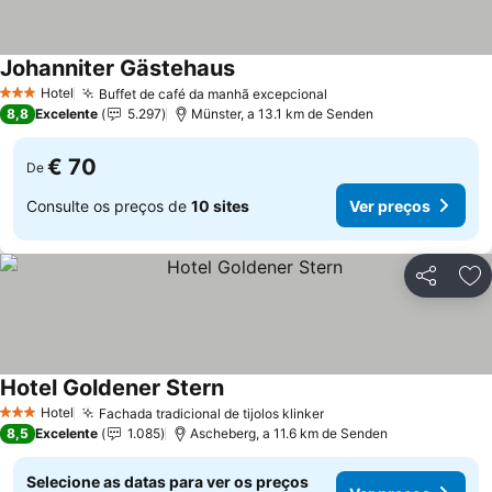
Johanniter Gästehaus
Hotel
Buffet de café da manhã excepcional
3 Estrelas
8,8
Excelente
5.297
Münster, a 13.1 km de Senden
€ 70
De
Consulte os preços de
10 sites
Ver preços
Partilhar
Ad
Hotel Goldener Stern
Hotel
Fachada tradicional de tijolos klinker
3 Estrelas
8,5
Excelente
1.085
Ascheberg, a 11.6 km de Senden
Selecione as datas para ver os preços