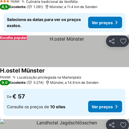
Hotel
Culinária tradicional da Vestfália
3 Estrelas
8,5
Excelente
1.381
Münster, a 11.4 km de Senden
Selecione as datas para ver os preços
Ver preços
exatos.
Escolha popular
Partilhar
Ad
H.ostel Münster
Hostel
Localização privilegiada na Marienplatz
9,0
Excelente
5.274
Münster, a 14.9 km de Senden
€ 57
De
Consulte os preços de
10 sites
Ver preços
Partilhar
Ad