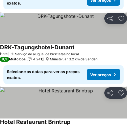
Ver preços
exatos.
Partilhar
Ad
DRK-Tagungshotel-Dunant
Hotel
Serviço de aluguel de bicicletas no local
8,3
Muito boa
4.241
Münster, a 13.2 km de Senden
Selecione as datas para ver os preços
Ver preços
exatos.
Partilhar
Ad
Hotel Restaurant Brintrup