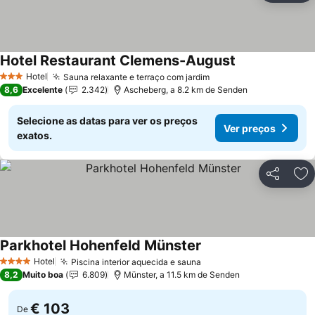
Hotel Restaurant Clemens-August
Hotel
Sauna relaxante e terraço com jardim
3 Estrelas
8,6
Excelente
2.342
Ascheberg, a 8.2 km de Senden
Selecione as datas para ver os preços
Ver preços
exatos.
Partilhar
Ad
Parkhotel Hohenfeld Münster
Hotel
Piscina interior aquecida e sauna
4 Estrelas
8,2
Muito boa
6.809
Münster, a 11.5 km de Senden
€ 103
De