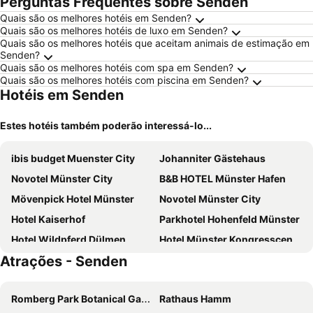
Perguntas Frequentes sobre Senden
Quais são os melhores hotéis em Senden?
Quais são os melhores hotéis de luxo em Senden?
Quais são os melhores hotéis que aceitam animais de estimação em
Senden?
Quais são os melhores hotéis com spa em Senden?
Quais são os melhores hotéis com piscina em Senden?
Hotéis em Senden
Estes hotéis também poderão interessá-lo...
ibis budget Muenster City
Johanniter Gästehaus
Novotel Münster City
B&B HOTEL Münster Hafen
Mövenpick Hotel Münster
Novotel Münster City
Hotel Kaiserhof
Parkhotel Hohenfeld Münster
Hotel Wildpferd Dülmen
Hotel Münster Kongresscenter Affiliated by Meliá
Atrações - Senden
Prize by Radisson, Münster-City
Flowers Hotel Münster
Montana Hotel Senden
Alexianer Hotel am Wasserturm
Romberg Park Botanical Gardens
Rathaus Hamm
Hotel Goldener Stern
MARRAM Suitehotel