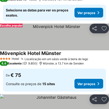
Selecione as datas para ver os preços
Ver preços
exatos.
Escolha popular
Partilhar
Ad
Mövenpick Hotel Münster
Hotel
Localização em um oásis verde à beira do lago
4 Estrelas
8,6
Excelente
9.800
Münster, a 13.7 km de Senden
€ 75
De
Consulte os preços de
15 sites
Ver preços
Partilhar
Ad