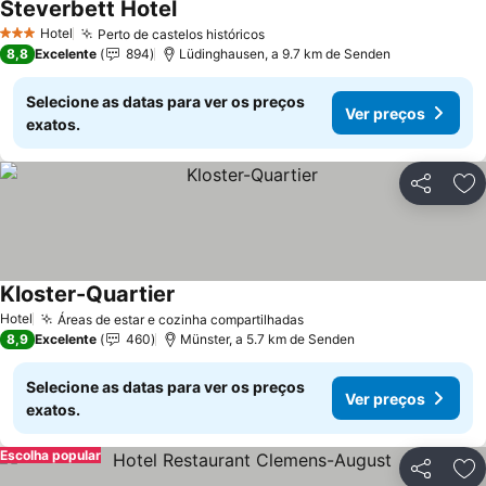
Steverbett Hotel
Hotel
Perto de castelos históricos
3 Estrelas
8,8
Excelente
894
Lüdinghausen, a 9.7 km de Senden
Selecione as datas para ver os preços
Ver preços
exatos.
Partilhar
Ad
Kloster-Quartier
Hotel
Áreas de estar e cozinha compartilhadas
8,9
Excelente
460
Münster, a 5.7 km de Senden
Selecione as datas para ver os preços
Ver preços
exatos.
Escolha popular
Partilhar
Ad