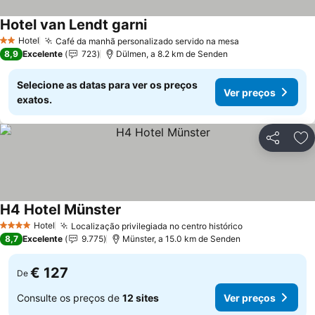
Hotel van Lendt garni
Hotel
Café da manhã personalizado servido na mesa
2 Estrelas
8,9
Excelente
723
Dülmen, a 8.2 km de Senden
Selecione as datas para ver os preços
Ver preços
exatos.
Partilhar
Ad
H4 Hotel Münster
Hotel
Localização privilegiada no centro histórico
4 Estrelas
8,7
Excelente
9.775
Münster, a 15.0 km de Senden
€ 127
De
Consulte os preços de
12 sites
Ver preços