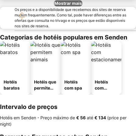
Mostrar mais
Os preços e a disponibilidade que recebemos dos sites de reserva
mudam frequentemente. Como tal, pode haver diferenças entre as
ofertas que consulta no trivago e os preços que estão disponíveis
nos sites de reserva.
Categorias de hotéis populares em Senden
Hotéis
Hotéis que
Hotéis
Hotéis
baratos
permitem
com spa
com
animais
estaciona
mento
Intervalo de preços
Hotéis em Senden -
Preço máximo
de
‎€ 56
até
‎€ 134
(price per
night)