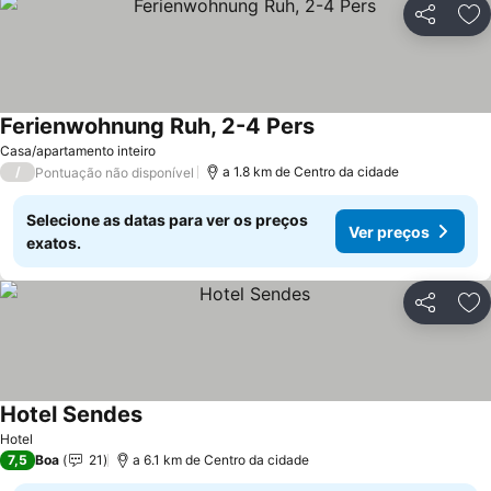
Partilhar
Ad
Ferienwohnung Ruh, 2-4 Pers
Casa/apartamento inteiro
/
a 1.8 km de Centro da cidade
Pontuação não disponível
Selecione as datas para ver os preços
Ver preços
exatos.
Partilhar
Ad
Hotel Sendes
Hotel
7,5
Boa
21
a 6.1 km de Centro da cidade