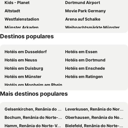
Kids - Planet
Dortmund Airport
Vierjahreszeiten Landhaus
Cityhotel Amadeus
Altstadt
Movie Park Germany
Stadthotel Münster
ibis Muenster City
Westfalenstadion
Arena auf Schalke
ATLANTIC Hotel Münster
H4 Hotel Münster
Münster Arkaden
Weihnachtsmärkte Münster
Trip Inn Hotel Münster City
Hotel Windthorst
Destinos populares
Dortmund Convention Center
Dortmund Zoo
Merfelder Hof
Hotel Adler
Bismarck
Nienberge
Factory Hotel
Wienburg
Hotéis em Dusseldorf
Hotéis em Essen
HCC Harenberg City-Center
Dortmunder U
Hotéis em Neuss
Hotéis em Dortmund
Movie Park
Bochum Total festival
Hotéis em Duisburg
Hotéis em Enschede
Albachten
Sankt Anna Davensberg
Hotéis em Münster
Hotéis em Ratingen
Clemens-August
Amelsbüren
Hotéis em Monheim am Rhein
Vischering Castle
Mecklenbeck
Mais destinos populares
Mostar
Roxel
Hiltrup
Galopprennbahn Dortmunder Reitverein eV
Gelsenkirchen, Renânia do Norte-Vestfália Hotéis
Leverkusen, Renânia do Norte-Vestfália Hotéis
Westfalenhallen
Scholven
Bochum, Renânia do Norte-Vestfália Hotéis
Oberhausen, Renânia do Norte-Vestfália Hotéis
Da Rocco
Vainstream Rockfest
Hamm, Renânia do Norte-Vestfália Hotéis
Bielefeld, Renânia do Norte-Vestfália Hotéis
Handorf
Golfen in Herdecke