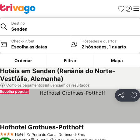
Favoritos
Iniciar
Me
Destino
Senden
Check-in/out
Hóspedes e quartos
Escolha as datas
2 hóspedes, 1 quarto.
Ordenar
Filtrar
Mapa
Hotéis em Senden (Renânia do Norte-
Vestfália, Alemanha)
Como os pagamentos influenciam os resultados
Escolha popular
Partilhar
Ad
Hofhotel Grothues-Potthoff
Hotel
Perto do Canal Dortmund-Ems
4 Estrelas