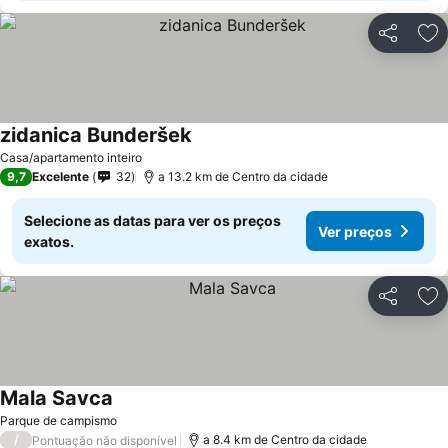
Partilhar
Ad
zidanica Bunderšek
Casa/apartamento inteiro
9,7
Excelente
32
a 13.2 km de Centro da cidade
Selecione as datas para ver os preços
Ver preços
exatos.
Partilhar
Ad
Mala Savca
Parque de campismo
/
a 8.4 km de Centro da cidade
Pontuação não disponível