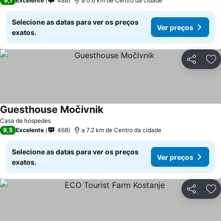
9,1
Excelente
488
a 0.6 km de Centro da cidade
Selecione as datas para ver os preços
Ver preços
exatos.
Partilhar
Ad
Guesthouse Močivnik
Casa de hóspedes
9,5
Excelente
468
a 7.2 km de Centro da cidade
Selecione as datas para ver os preços
Ver preços
exatos.
Partilhar
Ad