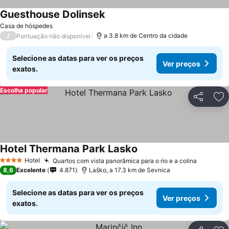
Guesthouse Dolinsek
Casa de hóspedes
/
a 3.8 km de Centro da cidade
Pontuação não disponível
Selecione as datas para ver os preços
Ver preços
exatos.
Escolha popular
Partilhar
Ad
Hotel Thermana Park Lasko
Hotel
Quartos com vista panorâmica para o rio e a colina
4 Estrelas
8,6
Excelente
4.871
Laško, a 17.3 km de Sevnica
Selecione as datas para ver os preços
Ver preços
exatos.