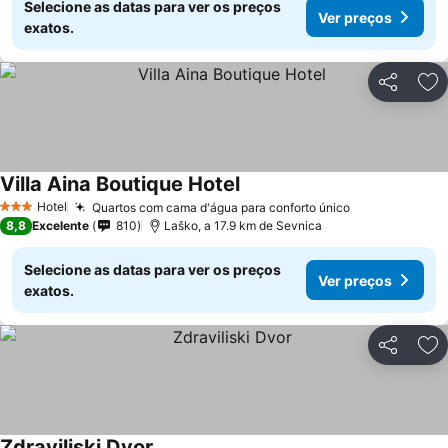
Selecione as datas para ver os preços
Ver preços
exatos.
Partilhar
Ad
Villa Aina Boutique Hotel
Hotel
Quartos com cama d'água para conforto único
3 Estrelas
8,8
Excelente
810
Laško, a 17.9 km de Sevnica
Selecione as datas para ver os preços
Ver preços
exatos.
Partilhar
Ad
Zdraviliski Dvor