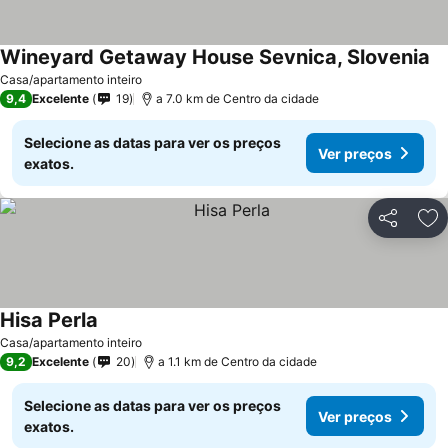
Wineyard Getaway House Sevnica, Slovenia
Casa/apartamento inteiro
9,4
Excelente
19
a 7.0 km de Centro da cidade
Selecione as datas para ver os preços
Ver preços
exatos.
Partilhar
Ad
Hisa Perla
Casa/apartamento inteiro
9,2
Excelente
20
a 1.1 km de Centro da cidade
Selecione as datas para ver os preços
Ver preços
exatos.