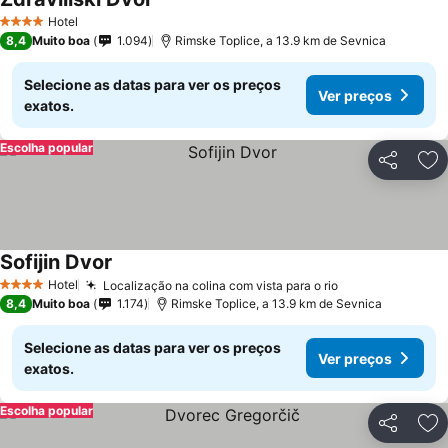
Hotel
4 Estrelas
8,4
Muito boa
1.094
Rimske Toplice, a 13.9 km de Sevnica
Selecione as datas para ver os preços
Ver preços
exatos.
Escolha popular
Partilhar
Ad
Sofijin Dvor
Hotel
Localização na colina com vista para o rio
4 Estrelas
8,4
Muito boa
1.174
Rimske Toplice, a 13.9 km de Sevnica
Selecione as datas para ver os preços
Ver preços
exatos.
Escolha popular
Partilhar
Ad