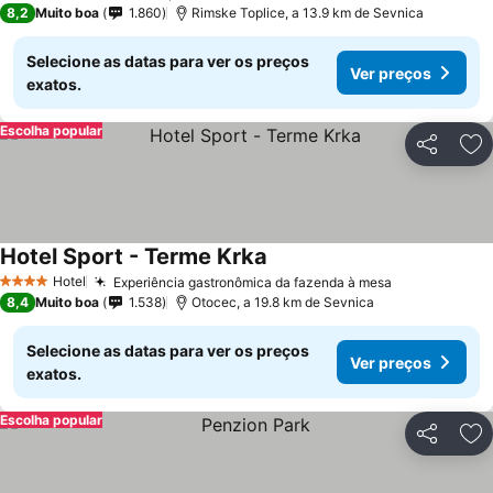
8,2
Muito boa
1.860
Rimske Toplice, a 13.9 km de Sevnica
Selecione as datas para ver os preços
Ver preços
exatos.
Escolha popular
Partilhar
Ad
Hotel Sport - Terme Krka
Hotel
Experiência gastronômica da fazenda à mesa
4 Estrelas
8,4
Muito boa
1.538
Otocec, a 19.8 km de Sevnica
Selecione as datas para ver os preços
Ver preços
exatos.
Escolha popular
Partilhar
Ad