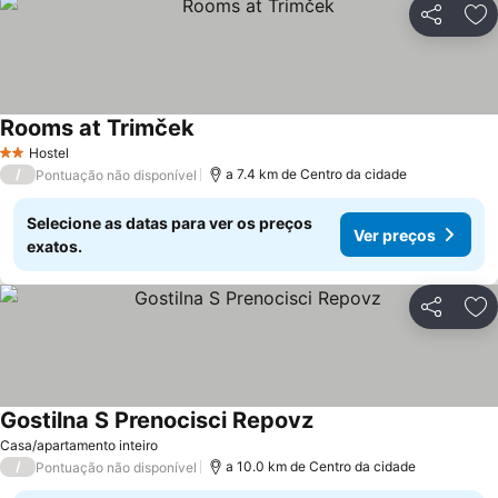
Partilhar
Ad
Rooms at Trimček
Hostel
2 Estrelas
/
a 7.4 km de Centro da cidade
Pontuação não disponível
Selecione as datas para ver os preços
Ver preços
exatos.
Partilhar
Ad
Gostilna S Prenocisci Repovz
Casa/apartamento inteiro
/
a 10.0 km de Centro da cidade
Pontuação não disponível