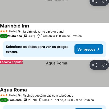
Partilhar
Ad
Marinčič Inn
Hotel
Jardim relaxante e playground
3 Estrelas
8,0
Muito boa
442
Škocjan, a 11.8 km de Sevnica
Selecione as datas para ver os preços
Ver preços
exatos.
Escolha popular
Partilhar
Ad
Aqua Roma
Hotel
Piscinas geotérmicas com toboáguas
3 Estrelas
8,6
Excelente
2.878
Rimske Toplice, a 14.0 km de Sevnica