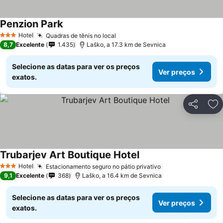
Penzion Park
Hotel
Quadras de tênis no local
3 Estrelas
8,7
Excelente
1.435
Laško, a 17.3 km de Sevnica
Selecione as datas para ver os preços
Ver preços
exatos.
Partilhar
Ad
Trubarjev Art Boutique Hotel
Hotel
Estacionamento seguro no pátio privativo
3 Estrelas
9,1
Excelente
368
Laško, a 16.4 km de Sevnica
Selecione as datas para ver os preços
Ver preços
exatos.