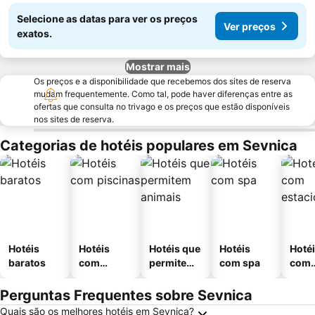
Selecione as datas para ver os preços
Ver preços
exatos.
Mostrar mais
Os preços e a disponibilidade que recebemos dos sites de reserva
mudam frequentemente. Como tal, pode haver diferenças entre as
ofertas que consulta no trivago e os preços que estão disponíveis
nos sites de reserva.
Categorias de hotéis populares em Sevnica
Hotéis
Hotéis
Hotéis que
Hotéis
Hoté
baratos
com
permitem
com spa
com
piscinas
animais
esta
ment
Perguntas Frequentes sobre Sevnica
Quais são os melhores hotéis em Sevnica?