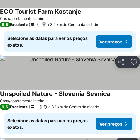
ECO Tourist Farm Kostanje
Casa/apartamento inteiro
9,6
Excelente
5
a 3.2 km de Centro da cidade
Selecione as datas para ver os preços
Ver preços
exatos.
Partilhar
Ad
Unspoiled Nature - Slovenia Sevnica
Casa/apartamento inteiro
9,5
Excelente
11
a 3.1 km de Centro da cidade
Selecione as datas para ver os preços
Ver preços
exatos.