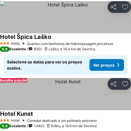
Partilhar
Ad
Hotel Špica Laško
Hotel
Quartos com banheiras de hidromassagem privativas
3 Estrelas
8,6
Excelente
830
Laško, a 16.4 km de Sevnica
Selecione as datas para ver os preços
Ver preços
exatos.
Escolha popular
Partilhar
Ad
Hotel Kunst
Hotel
Corredor dedicado a um polímata esloveno
3 Estrelas
9,0
Excelente
1.940
Krško, a 16.6 km de Sevnica