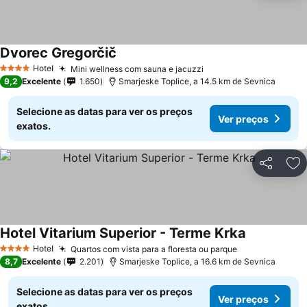
Dvorec Gregorčič
Hotel
Mini wellness com sauna e jacuzzi
4 Estrelas
9,2
Excelente
1.650
Smarjeske Toplice, a 14.5 km de Sevnica
Selecione as datas para ver os preços
Ver preços
exatos.
Partilhar
Ad
Hotel Vitarium Superior - Terme Krka
Hotel
Quartos com vista para a floresta ou parque
4 Estrelas
8,7
Excelente
2.201
Smarjeske Toplice, a 16.6 km de Sevnica
Selecione as datas para ver os preços
Ver preços
exatos.