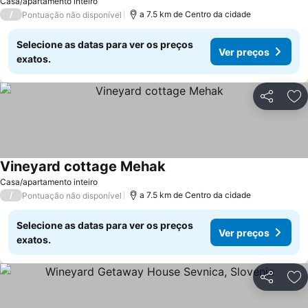
Casa/apartamento inteiro
/
a 7.5 km de Centro da cidade
Pontuação não disponível
Selecione as datas para ver os preços
Ver preços
exatos.
Partilhar
Ad
Vineyard cottage Mehak
Casa/apartamento inteiro
/
a 7.5 km de Centro da cidade
Pontuação não disponível
Selecione as datas para ver os preços
Ver preços
exatos.
Partilhar
Ad