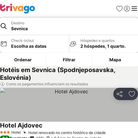
Favoritos
Iniciar
Me
Destino
Sevnica
Check-in/out
Hóspedes e quartos
Escolha as datas
2 hóspedes, 1 quarto.
Ordenar
Filtrar
Mapa
Hotéis em Sevnica (Spodnjeposavska,
Eslovénia)
Como os pagamentos influenciam os resultados
Partilhar
Ad
Hotel Ajdovec
Hotel
Hotel renovado no centro histórico da cidade
3 Estrelas