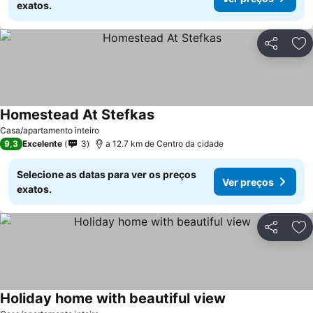
exatos.
Partilhar
Ad
Homestead At Stefkas
Casa/apartamento inteiro
9,3
Excelente
3
a 12.7 km de Centro da cidade
Selecione as datas para ver os preços
Ver preços
exatos.
Partilhar
Ad
Holiday home with beautiful view