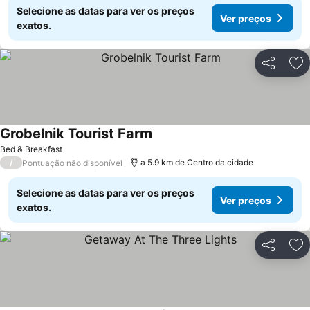
Selecione as datas para ver os preços
Ver preços
exatos.
Partilhar
Ad
Grobelnik Tourist Farm
Bed & Breakfast
/
a 5.9 km de Centro da cidade
Pontuação não disponível
Selecione as datas para ver os preços
Ver preços
exatos.
Partilhar
Ad