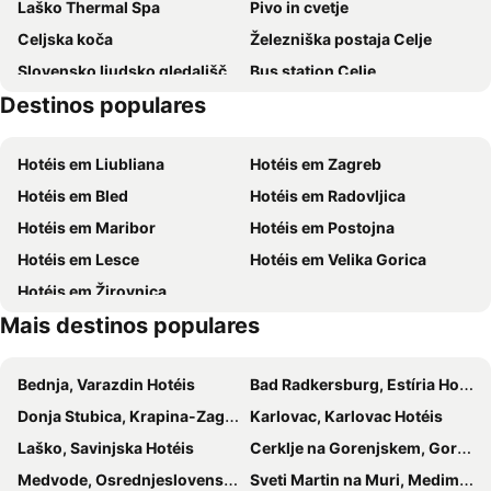
Laško Thermal Spa
Pivo in cvetje
Celjska koča
Železniška postaja Celje
Slovensko ljudsko gledališče Celje
Bus station Celje
Destinos populares
Brežice
Train station Novo mesto
Sv Martina
Podsused - Vrapče
Hotéis em Liubliana
Hotéis em Zagreb
Kongo
Šmartinsko jezero
Hotéis em Bled
Hotéis em Radovljica
Bela
Marela
Hotéis em Maribor
Hotéis em Postojna
Hotéis em Lesce
Hotéis em Velika Gorica
Hotéis em Žirovnica
Mais destinos populares
Bednja, Varazdin Hotéis
Bad Radkersburg, Estíria Hotéis
Donja Stubica, Krapina-Zagorje Hotéis
Karlovac, Karlovac Hotéis
Laško, Savinjska Hotéis
Cerklje na Gorenjskem, Gorenjska Hotéis
Medvode, Osrednjeslovenska Hotéis
Sveti Martin na Muri, Medimurje Hotéis