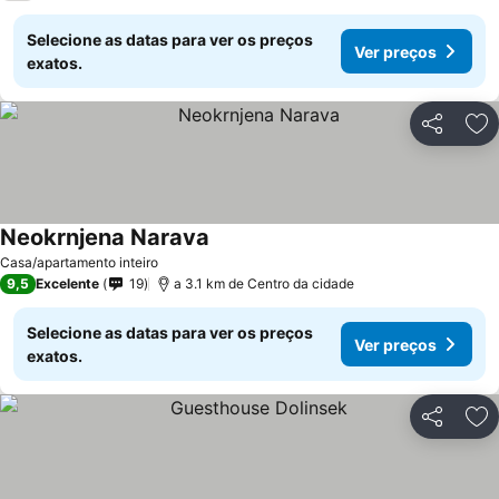
Selecione as datas para ver os preços
Ver preços
exatos.
Partilhar
Ad
Neokrnjena Narava
Casa/apartamento inteiro
9,5
Excelente
19
a 3.1 km de Centro da cidade
Selecione as datas para ver os preços
Ver preços
exatos.
Partilhar
Ad