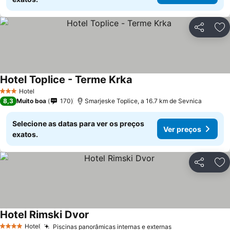
Partilhar
Ad
Hotel Toplice - Terme Krka
Hotel
3 Estrelas
8,3
Muito boa
170
Smarjeske Toplice, a 16.7 km de Sevnica
Selecione as datas para ver os preços
Ver preços
exatos.
Partilhar
Ad
Hotel Rimski Dvor
Hotel
Piscinas panorâmicas internas e externas
4 Estrelas