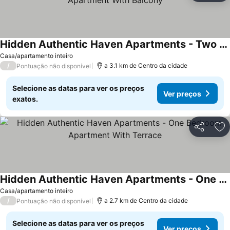
Hidden Authentic Haven Apartments - Two Bedroom Apartment With Balcony
Casa/apartamento inteiro
/
a 3.1 km de Centro da cidade
Pontuação não disponível
Selecione as datas para ver os preços
Ver preços
exatos.
Partilhar
Ad
Hidden Authentic Haven Apartments - One Bedroom Apartment With Terrace
Casa/apartamento inteiro
/
a 2.7 km de Centro da cidade
Pontuação não disponível
Selecione as datas para ver os preços
Ver preços