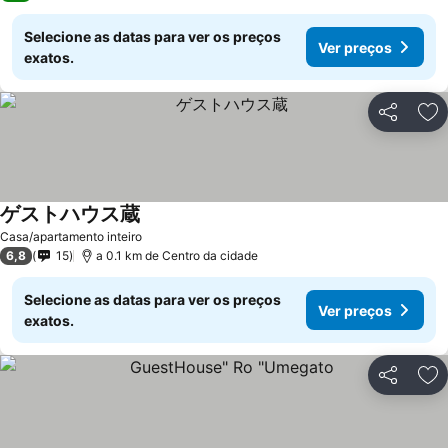
Selecione as datas para ver os preços
Ver preços
exatos.
Partilhar
Ad
ゲストハウス蔵
Casa/apartamento inteiro
6,8
15
a 0.1 km de Centro da cidade
Selecione as datas para ver os preços
Ver preços
exatos.
Partilhar
Ad