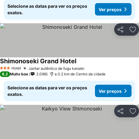
Selecione as datas para ver os preços
Ver preços
exatos.
Partilhar
Ad
Shimonoseki Grand Hotel
Hotel
Jantar autêntico de fugu kaiseki
3 Estrelas
8,2
Muito boa
2.096
a 0.2 km de Centro da cidade
Selecione as datas para ver os preços
Ver preços
exatos.
Partilhar
Ad