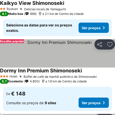
Kaikyo View Shimonoseki
Ryokan
Delícias locais de Yamaguchi
2 Estrelas
8,1
Muito boa
896
a 2.1 km de Centro da cidade
Selecione as datas para ver os preços
Ver preços
exatos.
Escolha popular
Partilhar
Ad
Dormy Inn Premium Shimonoseki
Hotel
Buffet de café da manhã autêntico de Shimonoseki
3 Estrelas
8,7
Excelente
4.800
a 1.6 km de Centro da cidade
€ 148
De
Consulte os preços de
9 sites
Ver preços