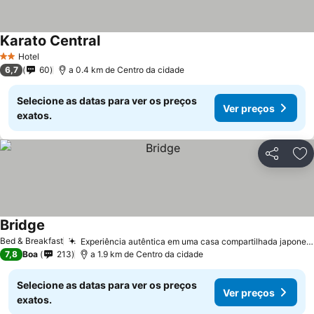
Karato Central
Hotel
2 Estrelas
6,7
60
a 0.4 km de Centro da cidade
Selecione as datas para ver os preços
Ver preços
exatos.
Partilhar
Ad
Bridge
Bed & Breakfast
Experiência autêntica em uma casa compartilhada japonesa
7,8
Boa
213
a 1.9 km de Centro da cidade
Selecione as datas para ver os preços
Ver preços
exatos.