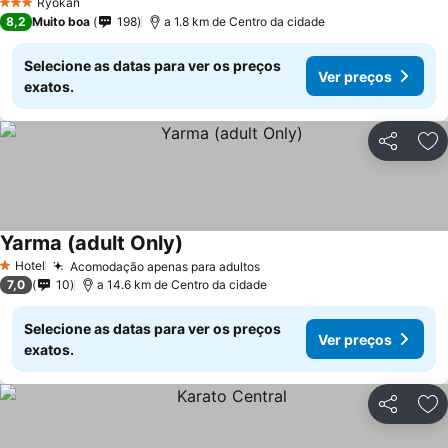
Ryokan
3 Estrelas
8,2
Muito boa
198
a 1.8 km de Centro da cidade
Selecione as datas para ver os preços
Ver preços
exatos.
Partilhar
Ad
Yarma (adult Only)
Hotel
Acomodação apenas para adultos
1 Estrelas
7,0
10
a 14.6 km de Centro da cidade
Selecione as datas para ver os preços
Ver preços
exatos.
Partilhar
Ad