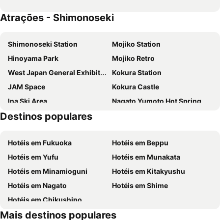
Atrações - Shimonoseki
Shimonoseki Station
Mojiko Station
Hinoyama Park
Mojiko Retro
West Japan General Exhibition Center
Kokura Station
JAM Space
Kokura Castle
Ina Ski Area
Nagato Yumoto Hot Spring
Destinos populares
Kitakyushu Airport
Munakata Taisha shrine
Hotéis em Fukuoka
Hotéis em Beppu
Hotéis em Yufu
Hotéis em Munakata
Hotéis em Minamioguni
Hotéis em Kitakyushu
Hotéis em Nagato
Hotéis em Shime
Hotéis em Chikushino
Mais destinos populares