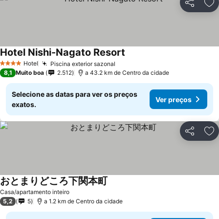
Partilhar
Ad
Hotel Nishi-Nagato Resort
Hotel
Piscina exterior sazonal
4 Estrelas
8,1
Muito boa
2.512
a 43.2 km de Centro da cidade
Selecione as datas para ver os preços
Ver preços
exatos.
Partilhar
Ad
おとまりどころ下関本町
Casa/apartamento inteiro
5,2
5
a 1.2 km de Centro da cidade