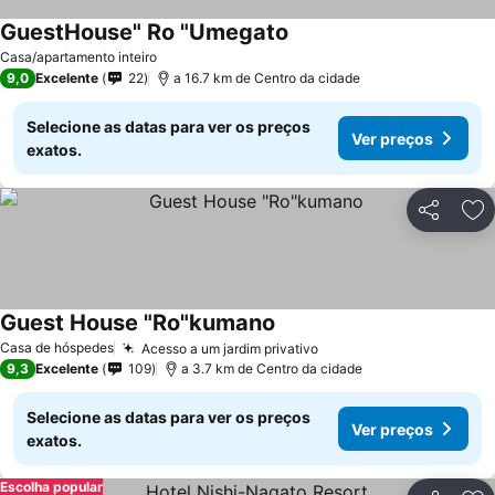
GuestHouse" Ro "Umegato
Casa/apartamento inteiro
9,0
Excelente
22
a 16.7 km de Centro da cidade
Selecione as datas para ver os preços
Ver preços
exatos.
Partilhar
Ad
Guest House "Ro"kumano
Casa de hóspedes
Acesso a um jardim privativo
9,3
Excelente
109
a 3.7 km de Centro da cidade
Selecione as datas para ver os preços
Ver preços
exatos.
Escolha popular