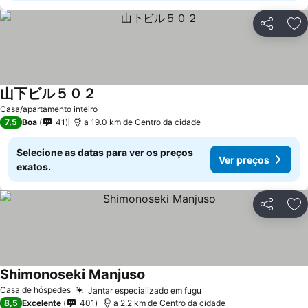
Partilhar
Ad
山下ビル５０２
Casa/apartamento inteiro
7,5
Boa
41
a 19.0 km de Centro da cidade
Selecione as datas para ver os preços
Ver preços
exatos.
Partilhar
Ad
Shimonoseki Manjuso
Casa de hóspedes
Jantar especializado em fugu
8,5
Excelente
401
a 2.2 km de Centro da cidade