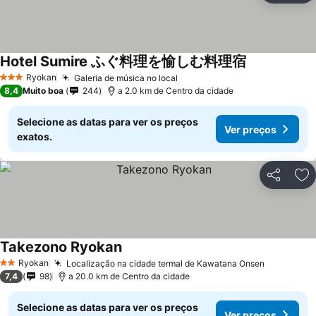
Hotel Sumire ふぐ料理を愉しむ料理宿
Ryokan
Galeria de música no local
3 Estrelas
8,4
Muito boa
244
a 2.0 km de Centro da cidade
Selecione as datas para ver os preços
Ver preços
exatos.
Partilhar
Ad
Takezono Ryokan
Ryokan
Localização na cidade termal de Kawatana Onsen
2 Estrelas
7,4
98
a 20.0 km de Centro da cidade
Selecione as datas para ver os preços
Ver preços