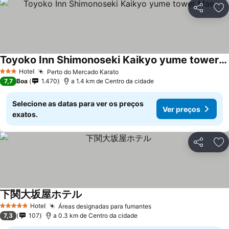
Partilhar
Ad
Toyoko Inn Shimonoseki Kaikyo yume tower Mae
Hotel
Perto do Mercado Karato
3 Estrelas
7,7
Boa
1.470
a 1.4 km de Centro da cidade
Selecione as datas para ver os preços
Ver preços
exatos.
Partilhar
Ad
下関大坂屋ホテル
Hotel
Áreas designadas para fumantes
5 Estrelas
7,3
107
a 0.3 km de Centro da cidade