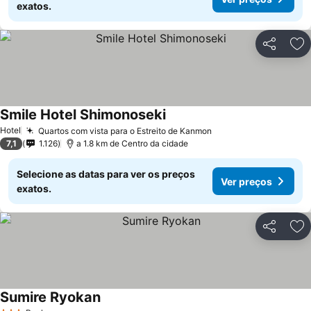
exatos.
Partilhar
Ad
Smile Hotel Shimonoseki
Hotel
Quartos com vista para o Estreito de Kanmon
7,1
1.126
a 1.8 km de Centro da cidade
Selecione as datas para ver os preços
Ver preços
exatos.
Partilhar
Ad
Sumire Ryokan