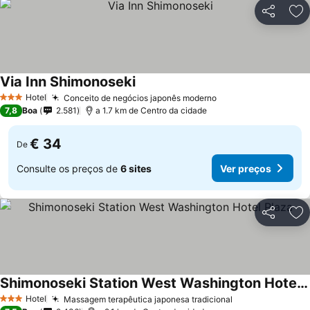
Partilhar
Ad
Via Inn Shimonoseki
Hotel
Conceito de negócios japonês moderno
3 Estrelas
7,8
Boa
2.581
a 1.7 km de Centro da cidade
€ 34
De
Consulte os preços de
6 sites
Ver preços
Partilhar
Ad
Shimonoseki Station West Washington Hotel Plaza
Hotel
Massagem terapêutica japonesa tradicional
3 Estrelas