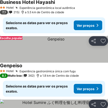
Business Hotel Hayashi
Hotel
Experiência gastronômica local autêntica
2 Estrelas
7,1
215
a 5.5 km de Centro da cidade
Selecione as datas para ver os preços
Ver preços
exatos.
Escolha popular
Partilhar
Ad
Genpeiso
Hotel
Experiência gastronómica única com fugu
2 Estrelas
8,1
Muito boa
362
a 1.8 km de Centro da cidade
Selecione as datas para ver os preços
Ver preços
exatos.
Partilhar
Ad