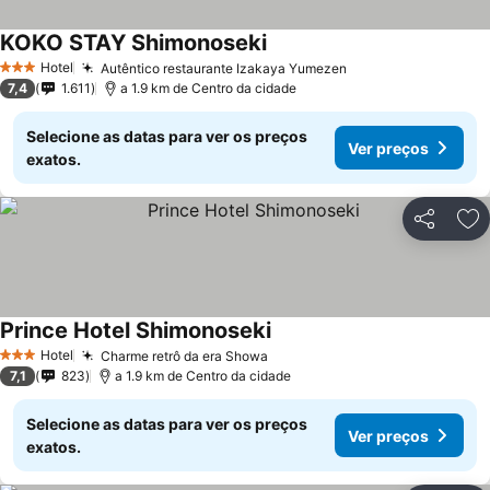
KOKO STAY Shimonoseki
Hotel
Autêntico restaurante Izakaya Yumezen
3 Estrelas
7,4
1.611
a 1.9 km de Centro da cidade
Selecione as datas para ver os preços
Ver preços
exatos.
Partilhar
Ad
Prince Hotel Shimonoseki
Hotel
Charme retrô da era Showa
3 Estrelas
7,1
823
a 1.9 km de Centro da cidade
Selecione as datas para ver os preços
Ver preços
exatos.