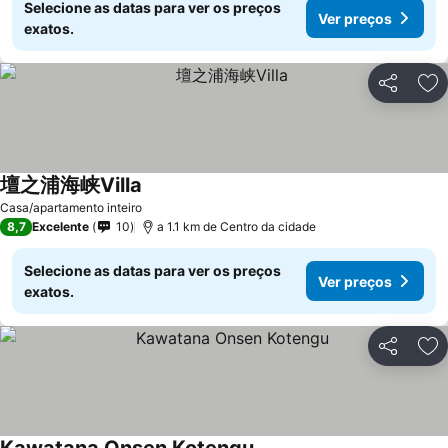
Selecione as datas para ver os preços
Ver preços
exatos.
Partilhar
Ad
壇之浦海峡Villa
Casa/apartamento inteiro
8,7
Excelente
10
a 1.1 km de Centro da cidade
Selecione as datas para ver os preços
Ver preços
exatos.
Partilhar
Ad