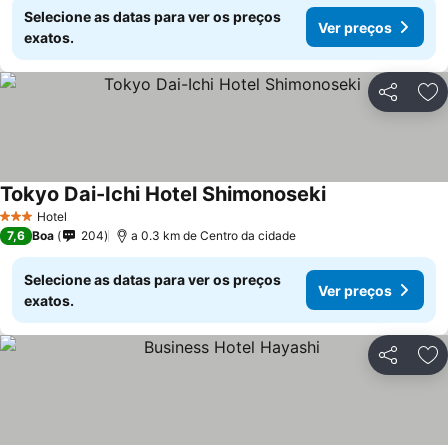
Selecione as datas para ver os preços
Ver preços
exatos.
Partilhar
Ad
Tokyo Dai-Ichi Hotel Shimonoseki
Hotel
3 Estrelas
7,6
Boa
204
a 0.3 km de Centro da cidade
Selecione as datas para ver os preços
Ver preços
exatos.
Partilhar
Ad