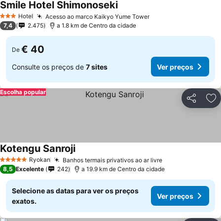
Smile Hotel Shimonoseki
Hotel
Acesso ao marco Kaikyo Yume Tower
3 Estrelas
7,4
2.475
a 1.8 km de Centro da cidade
€ 40
De
Consulte os preços de
7 sites
Ver preços
Escolha popular
Partilhar
Ad
Kotengu Sanroji
Ryokan
Banhos termais privativos ao ar livre
5 Estrelas
8,5
Excelente
242
a 19.9 km de Centro da cidade
Selecione as datas para ver os preços
Ver preços
exatos.