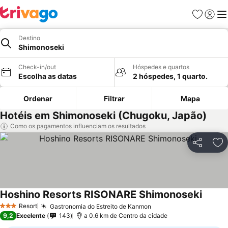
Favoritos
Iniciar
Me
Destino
Shimonoseki
Check-in/out
Hóspedes e quartos
Escolha as datas
2 hóspedes, 1 quarto.
Ordenar
Filtrar
Mapa
Hotéis em Shimonoseki (Chugoku, Japão)
Como os pagamentos influenciam os resultados
Partilhar
Ad
Hoshino Resorts RISONARE Shimonoseki
Resort
Gastronomia do Estreito de Kanmon
3 Estrelas
9,2
Excelente
143
a 0.6 km de Centro da cidade