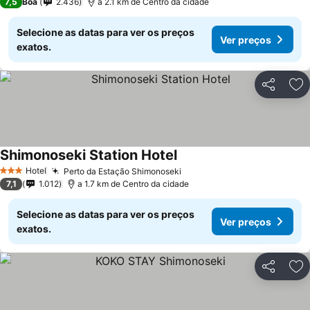
7,5
Boa
2.436
a 2.1 km de Centro da cidade
Selecione as datas para ver os preços
Ver preços
exatos.
Partilhar
Ad
Shimonoseki Station Hotel
Hotel
Perto da Estação Shimonoseki
3 Estrelas
7,1
1.012
a 1.7 km de Centro da cidade
Selecione as datas para ver os preços
Ver preços
exatos.
Partilhar
Ad