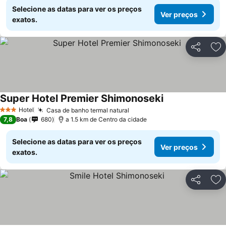
Selecione as datas para ver os preços
Ver preços
exatos.
Partilhar
Ad
Super Hotel Premier Shimonoseki
Hotel
Casa de banho termal natural
3 Estrelas
7,8
Boa
680
a 1.5 km de Centro da cidade
Selecione as datas para ver os preços
Ver preços
exatos.
Partilhar
Ad