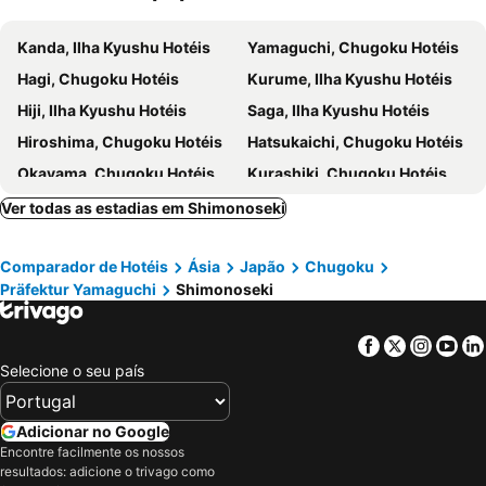
Kanda, Ilha Kyushu Hotéis
Yamaguchi, Chugoku Hotéis
Hagi, Chugoku Hotéis
Kurume, Ilha Kyushu Hotéis
Hiji, Ilha Kyushu Hotéis
Saga, Ilha Kyushu Hotéis
Hiroshima, Chugoku Hotéis
Hatsukaichi, Chugoku Hotéis
Okayama, Chugoku Hotéis
Kurashiki, Chugoku Hotéis
Onomichi, Chugoku Hotéis
Hoki, Chugoku Hotéis
Ver todas as estadias em Shimonoseki
Matsue, Chugoku Hotéis
Imabari, Ilha Shikoku Hotéis
Comparador de Hotéis
Ásia
Japão
Chugoku
Tamano, Chugoku Hotéis
Tóquio, Kanto Hotéis
Präfektur Yamaguchi
Shimonoseki
Osaka, Kinki Hotéis
Quioto, Kinki Hotéis
Hakone, Kanto Hotéis
Takayama, Chubu e Hokuriku Hotéis
Facebook
Twitter
Insta
Yo
Fujikawaguchiko, Chubu e Hokuriku Hotéis
Kanazawa, Chubu e Hokuriku Hotéis
Selecione o seu país
Nagoya, Chubu e Hokuriku Hotéis
Adicionar no Google
Encontre facilmente os nossos
resultados: adicione o trivago como