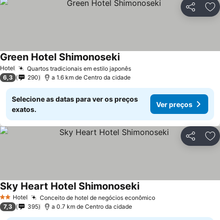
Partilhar
Ad
Green Hotel Shimonoseki
Hotel
Quartos tradicionais em estilo japonês
6,3
290
a 1.6 km de Centro da cidade
Selecione as datas para ver os preços
Ver preços
exatos.
Partilhar
Ad
Sky Heart Hotel Shimonoseki
Hotel
Conceito de hotel de negócios econômico
2 Estrelas
7,3
395
a 0.7 km de Centro da cidade