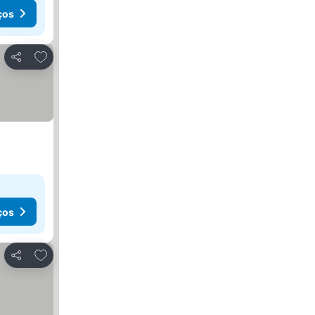
ços
Adicionar aos favoritos
Partilhar
ços
Adicionar aos favoritos
Partilhar