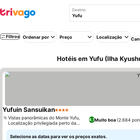
Destino
Filtros
Ordenar por
Preço
Localização
Can
Hotéis em Yufu (Ilha Kyush
Yufuin Sansuikan
4 Estrelas
Ver preços
Vistas panorâmicas do Monte Yufu,
Muito boa
(2.684 pon
8,1
Localização privilegiada perto da
Ver preços
Estação Yufuin
Selecione as datas para ver os preços exatos.