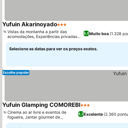
Yufuin Akarinoyado
3 Estrelas
Ver preços
Vistas da montanha a partir das
Muito boa
(1.328 po
8,0
acomodações, Experiências privadas
Ver preços
em fontes termais
Selecione as datas para ver os preços exatos.
Escolha popular
Yufuin Glamping COMOREBI
3 Estrelas
Ver preços
Cinema ao ar livre e eventos de
Excelente
(2.360 pont
9,3
fogueira, Jantar gourmet de
Ver preços
churrasco francês