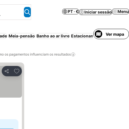
PT · €
Menu
Iniciar sessão
.
Ver mapa
dade
Meia-pensão
Banho ao ar livre
Estacionamento
Quarto par
o os pagamentos influenciam os resultados
Adicionar aos favoritos
Partilhar