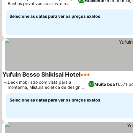
Excelente
(529 pontuaç
9,3
Banhos privativos ao ar livre e
Ver preços
internos
Selecione as datas para ver os preços exatos.
Yufuin Besso Shikisai Hotel
3 Estrelas
Ver preços
Deck mobiliado com vista para a
Muito boa
(1.571 p
8,2
montanha, Mistura eclética de design
Ver preços
japonês e ocidental
Selecione as datas para ver os preços exatos.