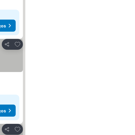
ços
Adicionar aos favoritos
Partilhar
ços
Adicionar aos favoritos
Partilhar