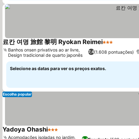
료칸 여명 旅館 黎明 Ryokan Reimei
3 Estrelas
Ver preço
Banhos onsen privativos ao ar livre,
(1.608 pontuações)
7,4
Design tradicional de quarto japonês
Ver preços
Selecione as datas para ver os preços exatos.
Escolha popular
Yadoya Ohashi
3 Estrelas
Ver preços
Acomodações isoladas no jardim,