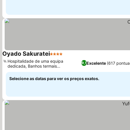
Oyado Sakuratei
4 Estrelas
Ver preços
Hospitalidade de uma equipa
Excelente
(617 pontua
9,1
dedicada, Banhos termais
Ver preços
geotérmicos ao ar livre
Selecione as datas para ver os preços exatos.