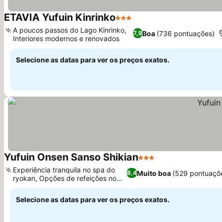
ETAVIA Yufuin Kinrinko
3 Estrelas
Ver preços
A poucos passos do Lago Kinrinko,
Boa
(736 pontuações)
7,9
Interiores modernos e renovados
Ver preços
Selecione as datas para ver os preços exatos.
Yufuin Onsen Sanso Shikian
3 Estrelas
Ver preços
Experiência tranquila no spa do
Muito boa
(529 pontuaçõ
8,4
ryokan, Opções de refeições no
Ver preços
local
Selecione as datas para ver os preços exatos.