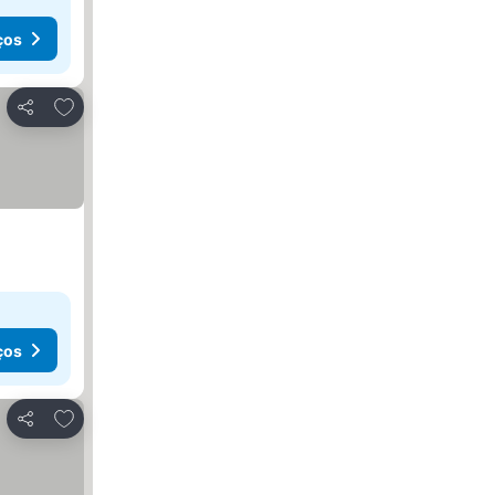
ços
Adicionar aos favoritos
Partilhar
ços
Adicionar aos favoritos
Partilhar