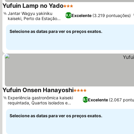
Yufuin Lamp no Yado
3 Estrelas
Ver preços
Jantar Wagyu yakiniku
Excelente
(3.219 pontuações)
9,0
kaiseki, Perto da Estação
Ver preços
Yufuin
Selecione as datas para ver os preços exatos.
Yufuin Onsen Hanayoshi
4 Estrelas
Ver preços
Experiência gastronômica kaiseki
Excelente
(2.067 pont
9,1
requintada, Quartos isolados e
Ver preços
independentes
Selecione as datas para ver os preços exatos.