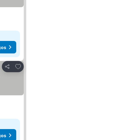
ços
Adicionar aos favoritos
Partilhar
ços