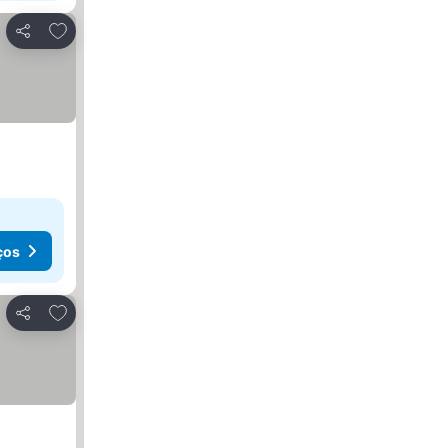
Adicionar aos favoritos
Partilhar
ços
Adicionar aos favoritos
Partilhar