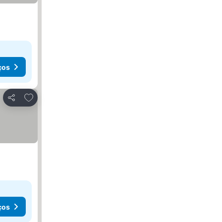
ços
Adicionar aos favoritos
Partilhar
ços