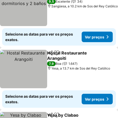
dormitorios y 2 baños
9,5
Excelente
34
Sangüesa, a 10.2 km de Sos del Rey Católico
Selecione as datas para ver os preços
Ver preços
exatos.
Hostal Restaurante
Partilhar
Adicionar aos favoritos
Arangoiti
7,9
Boa
1.647
Yesa, a 13.7 km de Sos del Rey Católico
Selecione as datas para ver os preços
Ver preços
exatos.
Yesa by Clabao
Partilhar
Adicionar aos favoritos