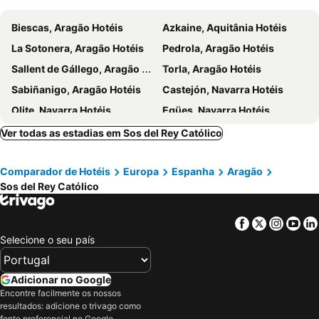
Biescas, Aragão Hotéis
Azkaine, Aquitânia Hotéis
La Sotonera, Aragão Hotéis
Pedrola, Aragão Hotéis
Sallent de Gállego, Aragão Hotéis
Torla, Aragão Hotéis
Sabiñanigo, Aragão Hotéis
Castejón, Navarra Hotéis
Olite, Navarra Hotéis
Egües, Navarra Hotéis
Luzaide, Navarra Hotéis
Zizur Mayor, Navarra Hotéis
Ver todas as estadias em Sos del Rey Católico
Cauterets, Médios Pirinéus Hotéis
Uharte, Navarra Hotéis
Comparador de Hotéis
Europa
Espanha
Aragão
Candanchú, Aragão Hotéis
Lesaka, Navarra Hotéis
Sos del Rey Católico
Donibane Garazi, Aquitânia Hotéis
Broto, Aragão Hotéis
Viana, Navarra Hotéis
Tafalla, Navarra Hotéis
Facebook
Twitter
Insta
Yo
Saragoça, Aragão Hotéis
Utebo, Aragão Hotéis
Selecione o seu país
Huesca, Aragão Hotéis
Calatayud, Aragão Hotéis
Tudela, Navarra Hotéis
Alhama de Aragón, Aragão Hotéis
Adicionar no Google
Encontre facilmente os nossos
Cuarte de Huerva, Aragão Hotéis
Cadrete, Aragão Hotéis
resultados: adicione o trivago como
Andorra, Aragão Hotéis
Islantilla, Andaluzia Hotéis
fonte preferencial no Google.