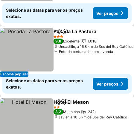
Selecione as datas para ver os preços
Ver preços
exatos.
Posada La Pastora
Partilhar
Adicionar aos favoritos
3 Estrelas
9,8
Excelente
1.018
Uncastillo, a 16.8 km de Sos del Rey Católico
Entrada perfumada com lavanda
Escolha popular
Selecione as datas para ver os preços
Ver preços
exatos.
Hotel El Meson
Partilhar
Adicionar aos favoritos
2 Estrelas
8,2
Muito boa
242
Javier, a 10.5 km de Sos del Rey Católico