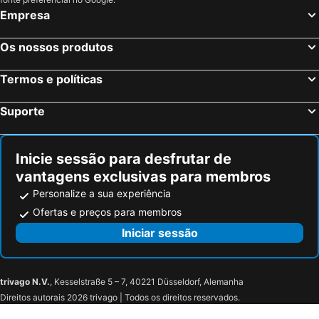
Empresa
Madrid, Madrid Hotéis
Benidorm, Valência Hotéis
Sevilha, Andaluzia Hotéis
Barcelona, Catalunha Hotéis
Os nossos produtos
Vigo, Galiza Hotéis
Sangenjo, Galiza Hotéis
Termos e políticas
Isla Cristina, Andaluzia Hotéis
Isla Canela, Andaluzia Hotéis
Suporte
Inicie sessão para desfrutar de
vantagens exclusivas para membros
Personalize a sua experiência
Ofertas e preços para membros
Iniciar sessão
trivago N.V.
, Kesselstraße 5 – 7, 40221 Düsseldorf, Alemanha
Direitos autorais 2026 trivago | Todos os direitos reservados.