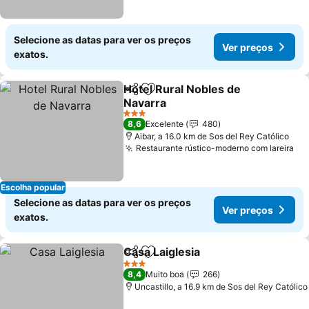
Selecione as datas para ver os preços
Ver preços
exatos.
Hotel Rural Nobles de
Partilhar
Adicionar aos favoritos
Navarra
3 Estrelas
8,6
Excelente
480
Aibar, a 16.0 km de Sos del Rey Católico
Restaurante rústico-moderno com lareira
Escolha popular
Selecione as datas para ver os preços
Ver preços
exatos.
Casa Laiglesia
Partilhar
Adicionar aos favoritos
3 Estrelas
8,4
Muito boa
266
Uncastillo, a 16.9 km de Sos del Rey Católico