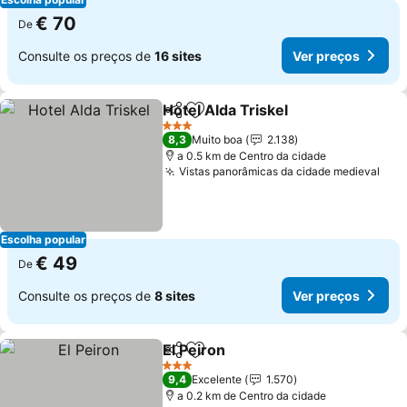
€ 70
De
Consulte os preços de
16 sites
Ver preços
Hotel Alda Triskel
Partilhar
Adicionar aos favoritos
3 Estrelas
8,3
Muito boa
2.138
a 0.5 km de Centro da cidade
Vistas panorâmicas da cidade medieval
Escolha popular
€ 49
De
Consulte os preços de
8 sites
Ver preços
El Peiron
Partilhar
Adicionar aos favoritos
3 Estrelas
9,4
Excelente
1.570
a 0.2 km de Centro da cidade