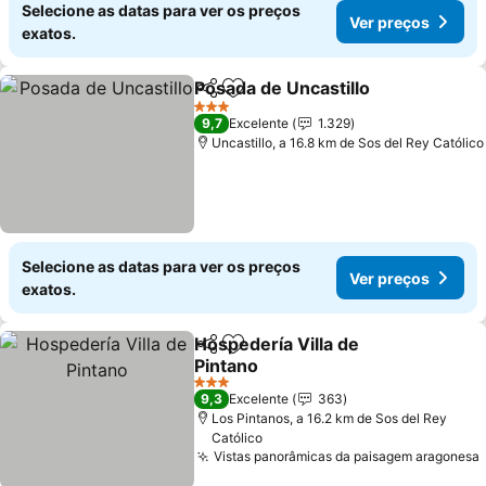
Selecione as datas para ver os preços
Ver preços
exatos.
Posada de Uncastillo
Partilhar
Adicionar aos favoritos
3 Estrelas
9,7
Excelente
1.329
Uncastillo, a 16.8 km de Sos del Rey Católico
Selecione as datas para ver os preços
Ver preços
exatos.
Hospedería Villa de
Partilhar
Adicionar aos favoritos
Pintano
3 Estrelas
9,3
Excelente
363
Los Pintanos, a 16.2 km de Sos del Rey
Católico
Vistas panorâmicas da paisagem aragonesa