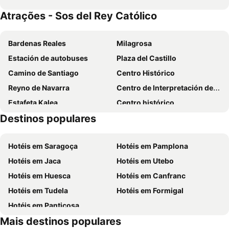
Atrações - Sos del Rey Católico
Bardenas Reales
Milagrosa
Estación de autobuses
Plaza del Castillo
Camino de Santiago
Centro Histórico
Reyno de Navarra
Centro de Interpretación de las Fortificaciones de Pamplona
Estafeta Kalea
Centro histórico
Destinos populares
Festival Luna Lunera
Barrio judío
Embalse de Yesa
Monasterio de San Salvador de Leyre
Hotéis em Saragoça
Hotéis em Pamplona
Pozo Pígalo
Casco histórico medieval
Hotéis em Jaca
Hotéis em Utebo
Castillo o Palacio Real de Olite
Museo de la Viña y el Vino de Navarra
Hotéis em Huesca
Hotéis em Canfranc
Lezcairu
Encierro
Hotéis em Tudela
Hotéis em Formigal
Iturrama
Hotéis em Panticosa
Mais destinos populares