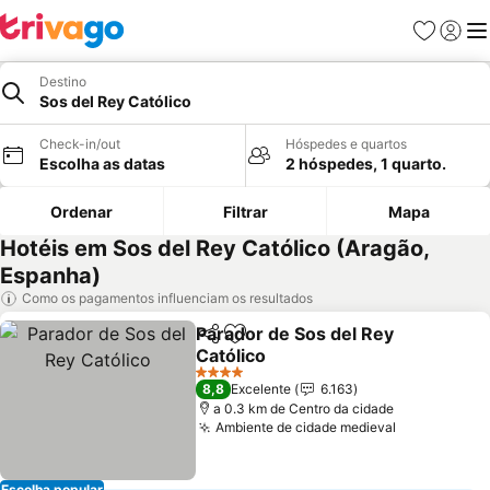
Favoritos
Iniciar
Me
Destino
Sos del Rey Católico
Check-in/out
Hóspedes e quartos
Escolha as datas
2 hóspedes, 1 quarto.
Ordenar
Filtrar
Mapa
Hotéis em Sos del Rey Católico (Aragão,
Espanha)
Como os pagamentos influenciam os resultados
Parador de Sos del Rey
Partilhar
Adicionar aos favoritos
Católico
4 Estrelas
8,8
Excelente
6.163
a 0.3 km de Centro da cidade
Ambiente de cidade medieval
Escolha popular