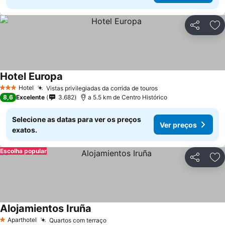
Partilhar
Ad
Hotel Europa
Hotel
Vistas privilegiadas da corrida de touros
3 Estrelas
8,6
Excelente
3.682
a 5.5 km de Centro Histórico
Selecione as datas para ver os preços
Ver preços
exatos.
Escolha popular
Partilhar
Ad
Alojamientos Iruña
Aparthotel
Quartos com terraço
1 Estrelas