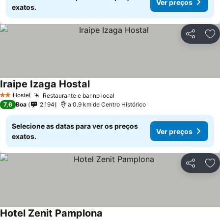
Ver preços
exatos.
Partilhar
Ad
Iraipe Izaga Hostal
Hostel
Restaurante e bar no local
2 Estrelas
7,6
Boa
2.194
a 0.9 km de Centro Histórico
Selecione as datas para ver os preços
Ver preços
exatos.
Partilhar
Ad
Hotel Zenit Pamplona