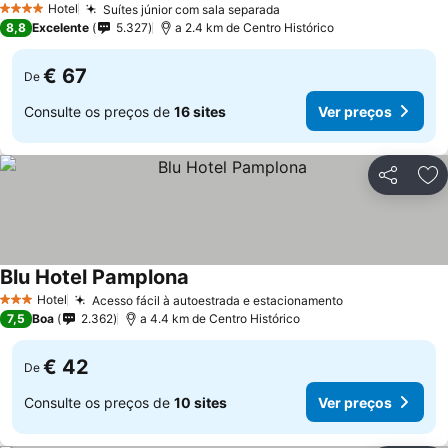
Hotel
Suítes júnior com sala separada
4 Estrelas
8,8
Excelente
5.327
a 2.4 km de Centro Histórico
€ 67
De
Consulte os preços de
16 sites
Ver preços
Partilhar
Ad
Blu Hotel Pamplona
Hotel
Acesso fácil à autoestrada e estacionamento
3 Estrelas
7,5
Boa
2.362
a 4.4 km de Centro Histórico
€ 42
De
Consulte os preços de
10 sites
Ver preços