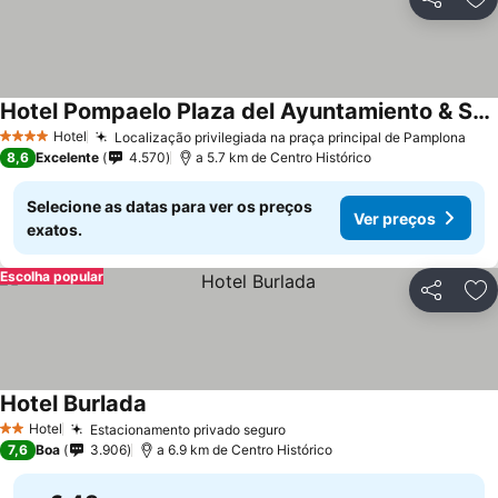
Partilhar
Ad
Hotel Pompaelo Plaza del Ayuntamiento & Spa
Hotel
Localização privilegiada na praça principal de Pamplona
4 Estrelas
8,6
Excelente
4.570
a 5.7 km de Centro Histórico
Selecione as datas para ver os preços
Ver preços
exatos.
Escolha popular
Partilhar
Ad
Hotel Burlada
Hotel
Estacionamento privado seguro
2 Estrelas
7,6
Boa
3.906
a 6.9 km de Centro Histórico