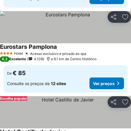
Partilhar
Ad
Eurostars Pamplona
Hotel
Acesso exclusivo e privado ao spa
4 Estrelas
9,2
Excelente
4.108
a 6.1 km de Centro Histórico
€ 85
De
Consulte os preços de
12 sites
Ver preços
Escolha popular
Partilhar
Ad