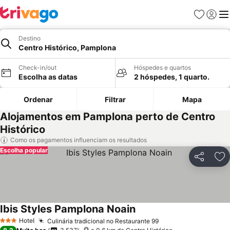
Favoritos
Iniciar
Me
Destino
Centro Histórico, Pamplona
Check-in/out
Hóspedes e quartos
Escolha as datas
2 hóspedes, 1 quarto.
Ordenar
Filtrar
Mapa
Alojamentos em Pamplona perto de Centro
Histórico
Como os pagamentos influenciam os resultados
Escolha popular
Partilhar
Ad
Ibis Styles Pamplona Noain
Hotel
Culinária tradicional no Restaurante 99
3 Estrelas