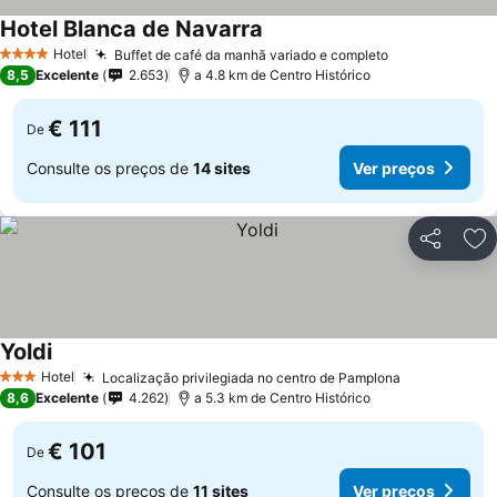
Hotel Blanca de Navarra
Hotel
Buffet de café da manhã variado e completo
4 Estrelas
8,5
Excelente
2.653
a 4.8 km de Centro Histórico
€ 111
De
Consulte os preços de
14 sites
Ver preços
Partilhar
Ad
Yoldi
Hotel
Localização privilegiada no centro de Pamplona
3 Estrelas
8,6
Excelente
4.262
a 5.3 km de Centro Histórico
€ 101
De
Consulte os preços de
11 sites
Ver preços