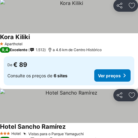
Partilhar
Ad
Kora Kiliki
Aparthotel
1 Estrelas
9,4
Excelente
1.512
a 4.6 km de Centro Histórico
€ 89
De
Consulte os preços de
6 sites
Ver preços
Partilhar
Ad
Hotel Sancho Ramírez
Hotel
Vistas para o Parque Yamaguchi
3 Estrelas