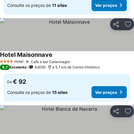
Consulte os preços de
11 sites
Ver preços
Partilhar
Ad
Hotel Maisonnave
Hotel
Café e bar Caravinagre
4 Estrelas
8,7
Excelente
8.606
a 5.7 km de Centro Histórico
€ 92
De
Consulte os preços de
15 sites
Ver preços
Partilhar
Ad