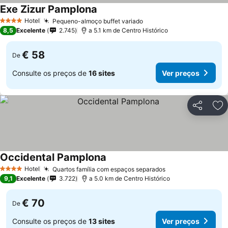
Exe Zizur Pamplona
Hotel
Pequeno-almoço buffet variado
4 Estrelas
8,5
Excelente
2.745
a 5.1 km de Centro Histórico
€ 58
De
Consulte os preços de
16 sites
Ver preços
Partilhar
Ad
Occidental Pamplona
Hotel
Quartos família com espaços separados
4 Estrelas
9,1
Excelente
3.722
a 5.0 km de Centro Histórico
€ 70
De
Consulte os preços de
13 sites
Ver preços