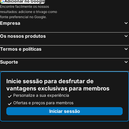
Adicionar no Google
Aramón-Panticosa
Bilbo Zaharra
Encontre facilmente os nossos
resultados: adicione o trivago como
National Park of Ordesa and Mount Perdido
Zubieta
fonte preferencial no Google.
Empresa
Bardenas Reales
Feria de Zaragoza
Laurel
Bodegas Elciego-Marqués de Riscal
Os nossos produtos
Basilique Saint Pie X
Santuario de Torreciudad
Catedral de Burgos
Conjunto Histórico de la Ciudad de Burgos
Termos e políticas
Casco Antiguo
Txagorritxu
Suporte
Estación de esquí de Candanchú
Passeio do Arenal
Altamira
Plaza de Toros de Zaragoza
Inicie sessão para desfrutar de
Playa La Concha
Amara Berri
vantagens exclusivas para membros
Behobia - San Sebastian
Adurtza
Personalize a sua experiência
Marqués de Riscal
Pabellón de Hielo
Ofertas e preços para membros
San Juan de Gaztelugatxe
Bilbao BBK Live
Iniciar sessão
Centro Histórico
Aeroporto de Pamplona
La Morea
Reyno de Navarra