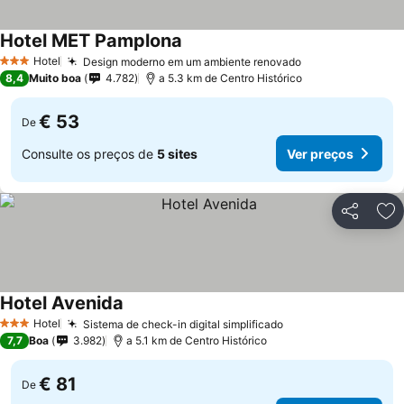
Hotel MET Pamplona
Hotel
Design moderno em um ambiente renovado
3 Estrelas
8,4
Muito boa
4.782
a 5.3 km de Centro Histórico
€ 53
De
Consulte os preços de
5 sites
Ver preços
Partilhar
Ad
Hotel Avenida
Hotel
Sistema de check-in digital simplificado
3 Estrelas
7,7
Boa
3.982
a 5.1 km de Centro Histórico
€ 81
De