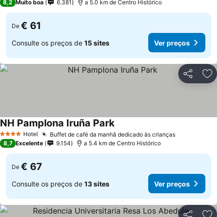
8,2
Muito boa
6.381
a 5.0 km de Centro Histórico
€ 61
De
Consulte os preços de
15 sites
Ver preços
Partilhar
Ad
NH Pamplona Iruña Park
Hotel
Buffet de café da manhã dedicado às crianças
4 Estrelas
8,7
Excelente
9.154
a 5.4 km de Centro Histórico
€ 67
De
Consulte os preços de
13 sites
Ver preços