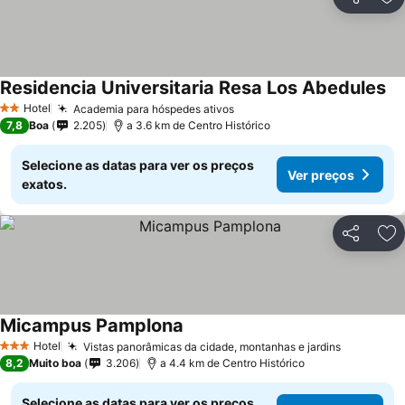
Partilhar
Ad
Residencia Universitaria Resa Los Abedules
Hotel
Academia para hóspedes ativos
2 Estrelas
7,8
Boa
2.205
a 3.6 km de Centro Histórico
Selecione as datas para ver os preços
Ver preços
exatos.
Partilhar
Ad
Micampus Pamplona
Hotel
Vistas panorâmicas da cidade, montanhas e jardins
3 Estrelas
8,2
Muito boa
3.206
a 4.4 km de Centro Histórico
Selecione as datas para ver os preços