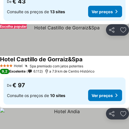
€ 43
De
Consulte os preços de
13 sites
Ver preços
Escolha popular
Partilhar
Ad
Hotel Castillo de Gorraiz&Spa
Hotel
Spa premiado com jatos potentes
4 Estrelas
9,2
Excelente
6.112
a 7.9 km de Centro Histórico
€ 97
De
Consulte os preços de
10 sites
Ver preços
Partilhar
Ad