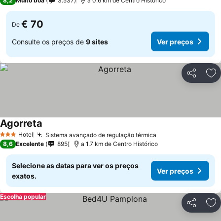
8,2
Muito boa
3.537
a 0.6 km de Centro Histórico
€ 70
De
Consulte os preços de
9 sites
Ver preços
Partilhar
Ad
Agorreta
Hotel
Sistema avançado de regulação térmica
3 Estrelas
8,6
Excelente
895
a 1.7 km de Centro Histórico
Selecione as datas para ver os preços
Ver preços
exatos.
Escolha popular
Partilhar
Ad