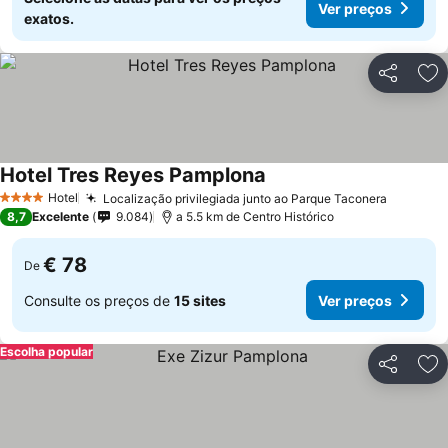
Ver preços
exatos.
Partilhar
Ad
Hotel Tres Reyes Pamplona
Hotel
Localização privilegiada junto ao Parque Taconera
4 Estrelas
8,7
Excelente
9.084
a 5.5 km de Centro Histórico
€ 78
De
Consulte os preços de
15 sites
Ver preços
Escolha popular
Partilhar
Ad