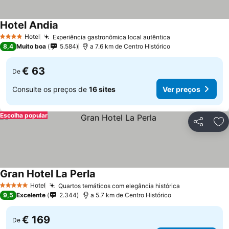
Hotel Andia
Hotel
Experiência gastronômica local autêntica
4 Estrelas
8,4
Muito boa
5.584
a 7.6 km de Centro Histórico
€ 63
De
Consulte os preços de
16 sites
Ver preços
Escolha popular
Partilhar
Ad
Gran Hotel La Perla
Hotel
Quartos temáticos com elegância histórica
5 Estrelas
9,5
Excelente
2.344
a 5.7 km de Centro Histórico
€ 169
De