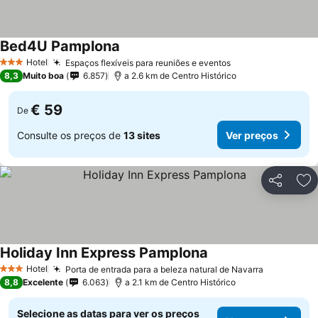
Bed4U Pamplona
Hotel
Espaços flexíveis para reuniões e eventos
3 Estrelas
8,3
Muito boa
6.857
a 2.6 km de Centro Histórico
€ 59
De
Consulte os preços de
13 sites
Ver preços
Partilhar
Ad
Holiday Inn Express Pamplona
Hotel
Porta de entrada para a beleza natural de Navarra
3 Estrelas
8,8
Excelente
6.063
a 2.1 km de Centro Histórico
Selecione as datas para ver os preços