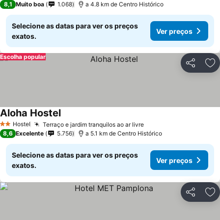
8,1
Muito boa
1.068
a 4.8 km de Centro Histórico
Selecione as datas para ver os preços
Ver preços
exatos.
Escolha popular
Partilhar
Ad
Aloha Hostel
Hostel
Terraço e jardim tranquilos ao ar livre
2 Estrelas
8,6
Excelente
5.756
a 5.1 km de Centro Histórico
Selecione as datas para ver os preços
Ver preços
exatos.
Partilhar
Ad