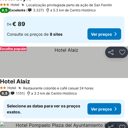
Hotel
Localização privilegiada perto da ação de San Fermín
3 Estrelas
8,5
Excelente
3.327
a 5.3 km de Centro Histórico
€ 89
De
Consulte os preços de
8 sites
Ver preços
Escolha popular
Partilhar
Ad
Hotel Alaiz
Hotel
Restaurante colorido e café casual 24 horas
2 Estrelas
6,8
1.151
a 3.3 km de Centro Histórico
Selecione as datas para ver os preços
Ver preços
exatos.