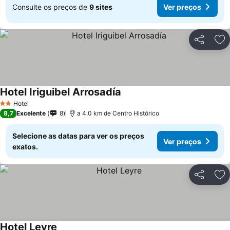
Consulte os preços de
9 sites
Ver preços
Partilhar
Ad
Hotel Iriguibel Arrosadía
Hotel
2 Estrelas
8,7
Excelente
8
a 4.0 km de Centro Histórico
Selecione as datas para ver os preços
Ver preços
exatos.
Partilhar
Ad
Hotel Leyre