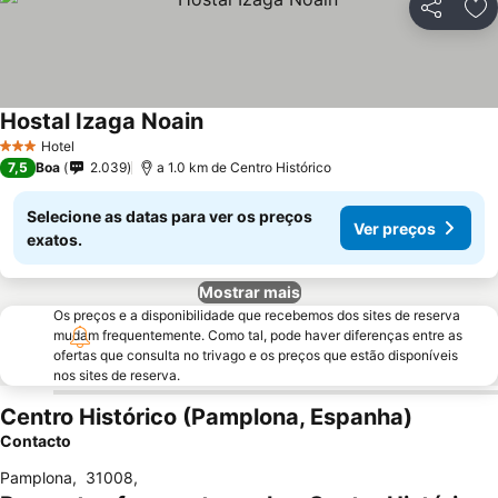
Partilhar
Ad
Hostal Izaga Noain
Hotel
3 Estrelas
7,5
Boa
2.039
a 1.0 km de Centro Histórico
Selecione as datas para ver os preços
Ver preços
exatos.
Mostrar mais
Os preços e a disponibilidade que recebemos dos sites de reserva
mudam frequentemente. Como tal, pode haver diferenças entre as
ofertas que consulta no trivago e os preços que estão disponíveis
nos sites de reserva.
Centro Histórico (Pamplona, Espanha)
Contacto
Pamplona
,
31008
,