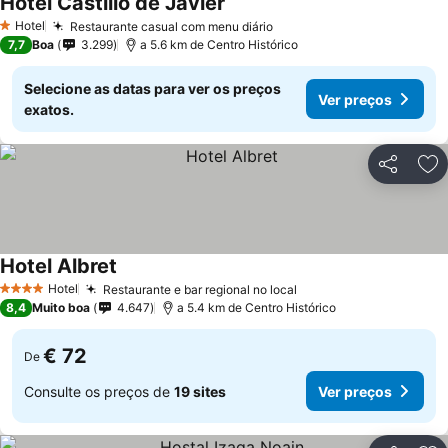
Hotel Castillo de Javier
Hotel
Restaurante casual com menu diário
1 Estrelas
7,7
Boa
3.299
a 5.6 km de Centro Histórico
Selecione as datas para ver os preços
Ver preços
exatos.
Partilhar
Ad
Hotel Albret
Hotel
Restaurante e bar regional no local
4 Estrelas
8,4
Muito boa
4.647
a 5.4 km de Centro Histórico
€ 72
De
Consulte os preços de
19 sites
Ver preços