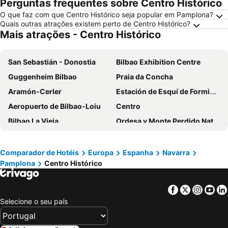
Perguntas frequentes sobre Centro Histórico
O que faz com que Centro Histórico seja popular em Pamplona?
Quais outras atrações existem perto de Centro Histórico?
Mais atrações - Centro Histórico
San Sebastián - Donostia
Bilbao Exhibition Centre
Guggenheim Bilbao
Praia da Concha
Aramón-Cerler
Estación de Esquí de Formigal
Aeropuerto de Bilbao-Loiu
Centro
Bilbao La Vieja
Ordesa y Monte Perdido National Park
Estadio de San Mamés
Donostiako
Estación de Esquí de Astún
Praia de Sardinero
Comparador de Hotéis
Europa
Espanha
Navarra
Pamplona
Centro Histórico
Metro de Bilbao
Intxaurrondo
Parque da Natureza de Cabárceno
Gran Casino Bilbao
Facebook
Twitter
Insta
Yo
Basilique Notre Dame du Rosaire
Centro de Interpretación del Litoral
Selecione o seu país
Las Arenas
Zaragoza 1908
Complejo kárstico de Orbaneja del Castillo
Casco Viejo