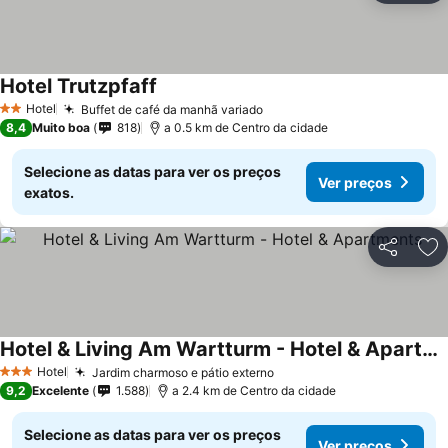
Hotel Trutzpfaff
Hotel
Buffet de café da manhã variado
2 Estrelas
8,4
Muito boa
818
a 0.5 km de Centro da cidade
Selecione as datas para ver os preços
Ver preços
exatos.
Partilhar
Ad
Hotel & Living Am Wartturm - Hotel & Apartments
Hotel
Jardim charmoso e pátio externo
3 Estrelas
9,2
Excelente
1.588
a 2.4 km de Centro da cidade
Selecione as datas para ver os preços
Ver preços