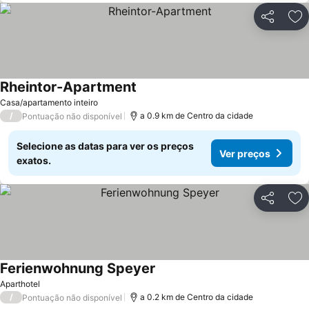
Partilhar
Ad
Rheintor-Apartment
Casa/apartamento inteiro
/
a 0.9 km de Centro da cidade
Pontuação não disponível
Selecione as datas para ver os preços
Ver preços
exatos.
Partilhar
Ad
Ferienwohnung Speyer
Aparthotel
/
a 0.2 km de Centro da cidade
Pontuação não disponível