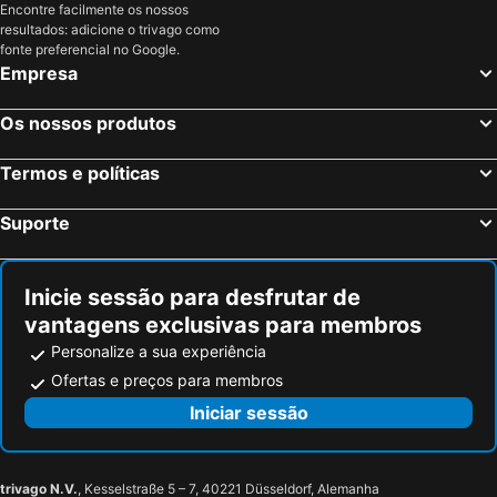
Encontre facilmente os nossos
Kelsterbach, Hesse Hotéis
Troisdorf, Renânia do Norte-Vestfália Hotéis
resultados: adicione o trivago como
Berlim, Berlim Hotéis
Munique, Baviera Hotéis
fonte preferencial no Google.
Empresa
Dusseldorf, Renânia do Norte-Vestfália Hotéis
Hamburgo, Hamburgo Hotéis
Stuttgart, Bade-Vurtemberga Hotéis
Nuremberga, Baviera Hotéis
Os nossos produtos
Dresden, Saxónia Hotéis
Termos e políticas
Suporte
Inicie sessão para desfrutar de
vantagens exclusivas para membros
Personalize a sua experiência
Ofertas e preços para membros
Iniciar sessão
trivago N.V.
, Kesselstraße 5 – 7, 40221 Düsseldorf, Alemanha