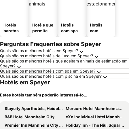
Hotéis
Hotéis que
Hotéis
Hotéis
baratos
permitem
com spa
com
animais
estaciona
mento
Perguntas Frequentes sobre Speyer
Quais são os melhores hotéis em Speyer?
Quais são os melhores hotéis de luxo em Speyer?
Quais são os melhores hotéis que aceitam animais de estimação em
Speyer?
Quais são os melhores hotéis com spa em Speyer?
Quais são os melhores hotéis com piscina em Speyer?
Hotéis em Speyer
Estes hotéis também poderão interessá-lo...
Staycity Aparthotels, Heidelberg
Mercure Hotel Mannheim am Rathaus
B&B Hotel Mannheim City
eXo Individual Hotel Mannheim - By SuperFly Hotels
Premier Inn Mannheim City Centre
Holiday Inn - The Niu, Square Mannheim By Ihg