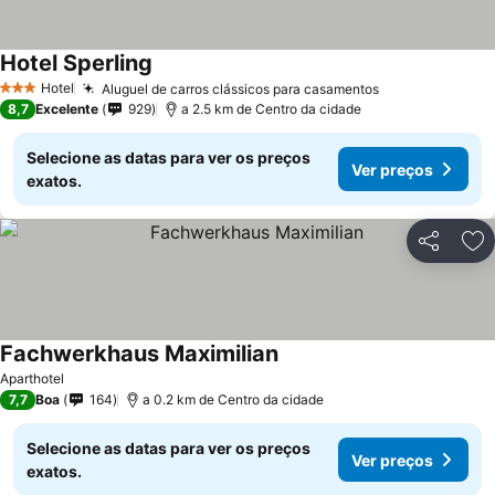
Hotel Sperling
Hotel
Aluguel de carros clássicos para casamentos
3 Estrelas
8,7
Excelente
929
a 2.5 km de Centro da cidade
Selecione as datas para ver os preços
Ver preços
exatos.
Partilhar
Ad
Fachwerkhaus Maximilian
Aparthotel
7,7
Boa
164
a 0.2 km de Centro da cidade
Selecione as datas para ver os preços
Ver preços
exatos.