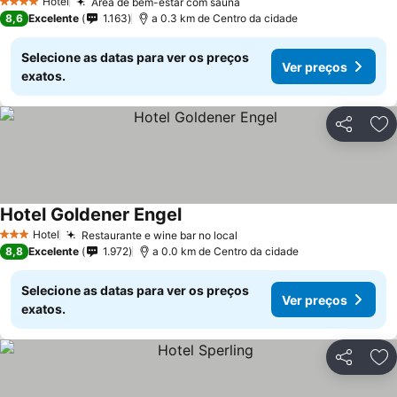
Hotel
Área de bem-estar com sauna
4 Estrelas
8,6
Excelente
1.163
a 0.3 km de Centro da cidade
Selecione as datas para ver os preços
Ver preços
exatos.
Partilhar
Ad
Hotel Goldener Engel
Hotel
Restaurante e wine bar no local
3 Estrelas
8,8
Excelente
1.972
a 0.0 km de Centro da cidade
Selecione as datas para ver os preços
Ver preços
exatos.
Partilhar
Ad