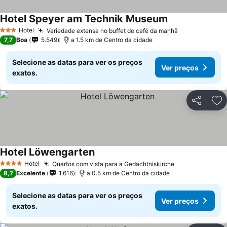
Hotel Speyer am Technik Museum
Hotel
Variedade extensa no buffet de café da manhã
3 Estrelas
7,7
Boa
5.549
a 1.5 km de Centro da cidade
Selecione as datas para ver os preços
Ver preços
exatos.
Partilhar
Ad
Hotel Löwengarten
Hotel
Quartos com vista para a Gedächtniskirche
4 Estrelas
8,7
Excelente
1.616
a 0.5 km de Centro da cidade
Selecione as datas para ver os preços
Ver preços
exatos.