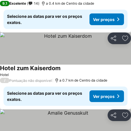
9,1
Excelente
14
a 0.4 km de Centro da cidade
Selecione as datas para ver os preços
Ver preços
exatos.
Partilhar
Ad
Hotel zum Kaiserdom
Hotel
/
a 0.7 km de Centro da cidade
Pontuação não disponível
Selecione as datas para ver os preços
Ver preços
exatos.
Partilhar
Ad