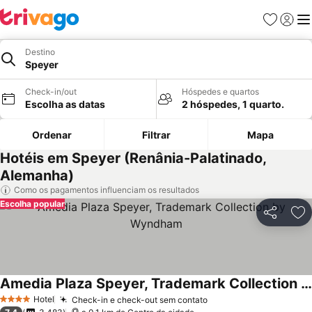
Favoritos
Iniciar
Me
Destino
Speyer
Check-in/out
Hóspedes e quartos
Escolha as datas
2 hóspedes, 1 quarto.
Ordenar
Filtrar
Mapa
Hotéis em Speyer (Renânia-Palatinado,
Alemanha)
Como os pagamentos influenciam os resultados
Escolha popular
Partilhar
Ad
Amedia Plaza Speyer, Trademark Collection by Wyndham
Hotel
Check-in e check-out sem contato
4 Estrelas