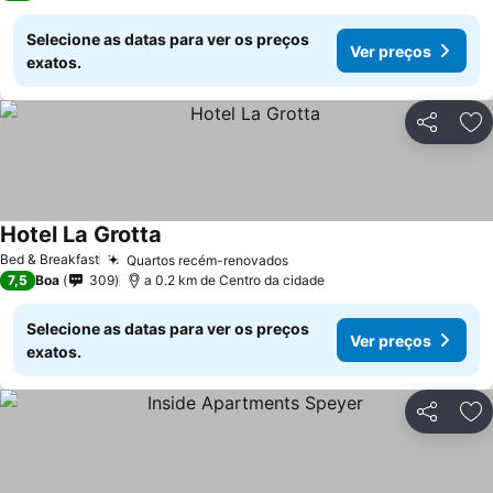
Selecione as datas para ver os preços
Ver preços
exatos.
Partilhar
Ad
Hotel La Grotta
Bed & Breakfast
Quartos recém-renovados
7,5
Boa
309
a 0.2 km de Centro da cidade
Selecione as datas para ver os preços
Ver preços
exatos.
Partilhar
Ad