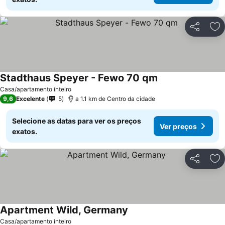
Partilhar
Ad
Stadthaus Speyer - Fewo 70 qm
Casa/apartamento inteiro
9,6
Excelente
5
a 1.1 km de Centro da cidade
Selecione as datas para ver os preços
Ver preços
exatos.
Partilhar
Ad
Apartment Wild, Germany
Casa/apartamento inteiro