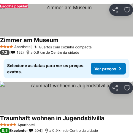
Escolha popular
Partilhar
Ad
Zimmer am Museum
Aparthotel
Quartos com cozinha compacta
4 Estrelas
7,2
152
a 0.9 km de Centro da cidade
Selecione as datas para ver os preços
Ver preços
exatos.
Partilhar
Ad
Traumhaft wohnen in Jugendstilvilla
Aparthotel
5 Estrelas
8,5
Excelente
204
a 0.9 km de Centro da cidade