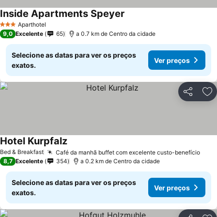
Inside Apartments Speyer
Aparthotel
3 Estrelas
9,0
Excelente
65
a 0.7 km de Centro da cidade
Selecione as datas para ver os preços
Ver preços
exatos.
Partilhar
Ad
Hotel Kurpfalz
Bed & Breakfast
Café da manhã buffet com excelente custo-benefício
8,7
Excelente
354
a 0.2 km de Centro da cidade
Selecione as datas para ver os preços
Ver preços
exatos.