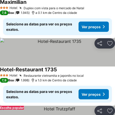
Maximilian
Hotel
Duplex com vista para o mercado de Natal
3 Estrelas
7,8
Boa
1.945
a 0.1 km de Centro da cidade
Selecione as datas para ver os preços
Ver preços
exatos.
Partilhar
Ad
Hotel-Restaurant 1735
Hotel
Restaurante vietnamita e japonês no local
3 Estrelas
7,9
Boa
1.998
a 1.0 km de Centro da cidade
Selecione as datas para ver os preços
Ver preços
exatos.
Escolha popular
Partilhar
Ad