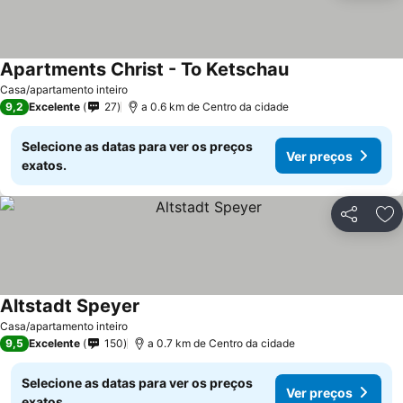
Apartments Christ - To Ketschau
Casa/apartamento inteiro
9,2
Excelente
27
a 0.6 km de Centro da cidade
Selecione as datas para ver os preços
Ver preços
exatos.
Partilhar
Ad
Altstadt Speyer
Casa/apartamento inteiro
9,5
Excelente
150
a 0.7 km de Centro da cidade
Selecione as datas para ver os preços
Ver preços
exatos.