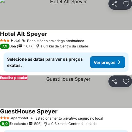
Partilhar
Ad
Hotel Alt Speyer
Hotel
Bar histórico em adega abobadada
3 Estrelas
7,9
Boa
1.677
a 0.1 km de Centro da cidade
Selecione as datas para ver os preços
Ver preços
exatos.
Escolha popular
Partilhar
Ad
GuestHouse Speyer
Aparthotel
Estacionamento privativo seguro no local
3 Estrelas
9,0
Excelente
596
a 0.6 km de Centro da cidade