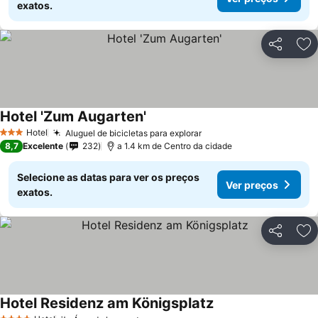
exatos.
Partilhar
Ad
Hotel 'Zum Augarten'
Hotel
Aluguel de bicicletas para explorar
3 Estrelas
8,7
Excelente
232
a 1.4 km de Centro da cidade
Selecione as datas para ver os preços
Ver preços
exatos.
Partilhar
Ad
Hotel Residenz am Königsplatz