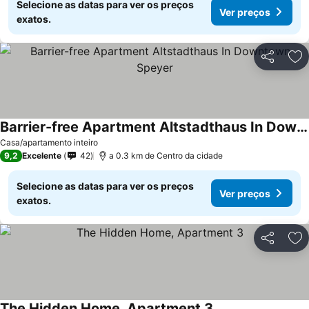
Selecione as datas para ver os preços
Ver preços
exatos.
Partilhar
Ad
Barrier-free Apartment Altstadthaus In Downtown Speyer
Casa/apartamento inteiro
9,2
Excelente
42
a 0.3 km de Centro da cidade
Selecione as datas para ver os preços
Ver preços
exatos.
Partilhar
Ad
The Hidden Home, Apartment 3