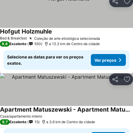
Partilhar
Ad
Hofgut Holzmuhle
Bed & Breakfast
Coleção de arte etnológica selecionada
9,8
Excelente
550
a 13.3 km de Centro da cidade
Selecione as datas para ver os preços
Ver preços
exatos.
Partilhar
Ad
Apartment Matuszewski - Apartment Matuszewski
Casa/apartamento inteiro
9,7
Excelente
15
a 3.6 km de Centro da cidade