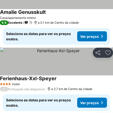
Amalie Genusskult
Casa/apartamento inteiro
9,6
Excelente
7
a 0.1 km de Centro da cidade
Selecione as datas para ver os preços
Ver preços
exatos.
Partilhar
Ad
Ferienhaus-Xxl-Speyer
Hotel
4 Estrelas
/
a 2.7 km de Centro da cidade
Pontuação não disponível
Selecione as datas para ver os preços
Ver preços
exatos.