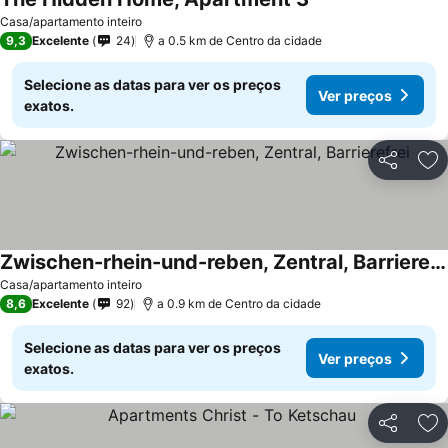
Casa/apartamento inteiro
9,3
Excelente
24
a 0.5 km de Centro da cidade
Selecione as datas para ver os preços
Ver preços
exatos.
Partilhar
Ad
Zwischen-rhein-und-reben, Zentral, Barrierefrei
Casa/apartamento inteiro
8,6
Excelente
92
a 0.9 km de Centro da cidade
Selecione as datas para ver os preços
Ver preços
exatos.
Partilhar
Ad