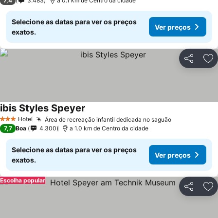
7,4
3.483
a 0.1 km de Centro da cidade
Selecione as datas para ver os preços
Ver preços
exatos.
Partilhar
Ad
ibis Styles Speyer
Hotel
Área de recreação infantil dedicada no saguão
3 Estrelas
7,7
Boa
4.300
a 1.0 km de Centro da cidade
Selecione as datas para ver os preços
Ver preços
exatos.
Escolha popular
Partilhar
Ad