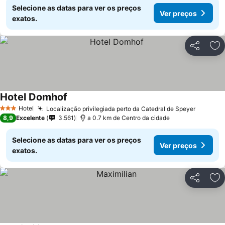
Selecione as datas para ver os preços
Ver preços
exatos.
Partilhar
Ad
Hotel Domhof
Hotel
Localização privilegiada perto da Catedral de Speyer
3 Estrelas
8,9
Excelente
3.561
a 0.7 km de Centro da cidade
Selecione as datas para ver os preços
Ver preços
exatos.
Partilhar
Ad