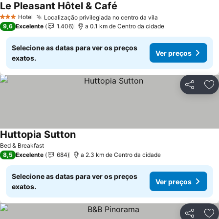
Le Pleasant Hôtel & Café
Ver preços
Hotel
Localização privilegiada no centro da vila
Ver preços
3 Estrelas
9,6
Excelente
1.406
a 0.1 km de Centro da cidade
Selecione as datas para ver os preços
Ver preços
exatos.
Partilhar
Ad
Huttopia Sutton
Ver preços
Bed & Breakfast
8,5
Excelente
684
a 2.3 km de Centro da cidade
Selecione as datas para ver os preços
Ver preços
exatos.
Partilhar
Ad