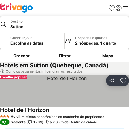
Favoritos
Iniciar
Me
Destino
Sutton
Check-in/out
Hóspedes e quartos
Escolha as datas
2 hóspedes, 1 quarto.
Ordenar
Filtrar
Mapa
Hotéis em Sutton (Quebeque, Canadá)
Como os pagamentos influenciam os resultados
Escolha popular
Partilhar
Ad
Hotel de l'Horizon
Ver preços
Hotel
Vistas panorâmicas da montanha da propriedade
Ver preços
3 Estrelas
8,9
Excelente
1.709
a 2.3 km de Centro da cidade