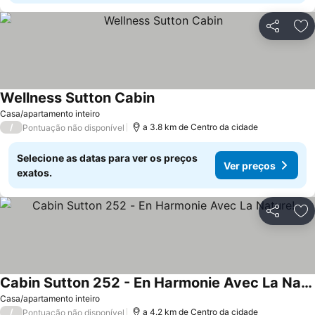
Partilhar
Ad
Wellness Sutton Cabin
Ver preços
Casa/apartamento inteiro
/
a 3.8 km de Centro da cidade
Pontuação não disponível
Selecione as datas para ver os preços
Ver preços
exatos.
Partilhar
Ad
Cabin Sutton 252 - En Harmonie Avec La Nature!
Ver preços
Casa/apartamento inteiro
/
a 4.2 km de Centro da cidade
Pontuação não disponível