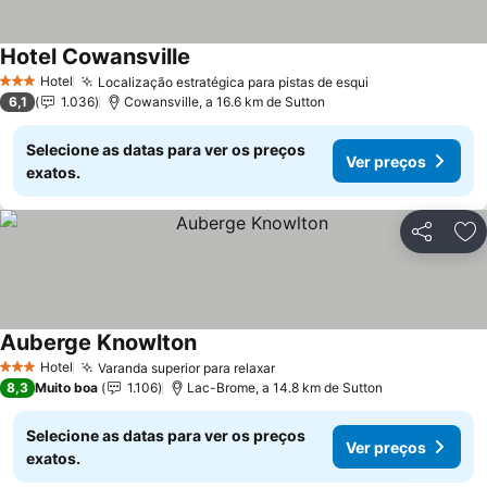
Hotel Cowansville
Ver preços
Hotel
Localização estratégica para pistas de esqui
Ver preços
3 Estrelas
6,1
1.036
Cowansville, a 16.6 km de Sutton
Selecione as datas para ver os preços
Ver preços
exatos.
Partilhar
Ad
Auberge Knowlton
Ver preços
Hotel
Varanda superior para relaxar
Ver preços
3 Estrelas
8,3
Muito boa
1.106
Lac-Brome, a 14.8 km de Sutton
Selecione as datas para ver os preços
Ver preços
exatos.