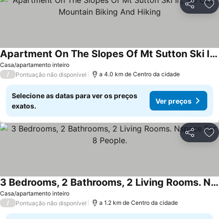
Partilhar
Ad
Apartment On The Slopes Of Mt Sutton Ski In, Ski Out, Mountain Biking And Hiking
Ver preços
Casa/apartamento inteiro
/
a 4.0 km de Centro da cidade
Pontuação não disponível
Selecione as datas para ver os preços
Ver preços
exatos.
Partilhar
Ad
3 Bedrooms, 2 Bathrooms, 2 Living Rooms. Nspace For 8 People.
Ver preços
Casa/apartamento inteiro
/
a 1.2 km de Centro da cidade
Pontuação não disponível