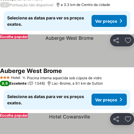
/
a 3.3 km de Centro da cidade
Pontuação não disponível
Selecione as datas para ver os preços
Ver preços
exatos.
Escolha popular
Partilhar
Ad
Auberge West Brome
Ver preços
Hotel
Piscina interna aquecida sob cúpula de vidro
Ver preços
3 Estrelas
8,9
Excelente
1.548
Lac-Brome, a 9.1 km de Sutton
Selecione as datas para ver os preços
Ver preços
exatos.
Escolha popular
Partilhar
Ad