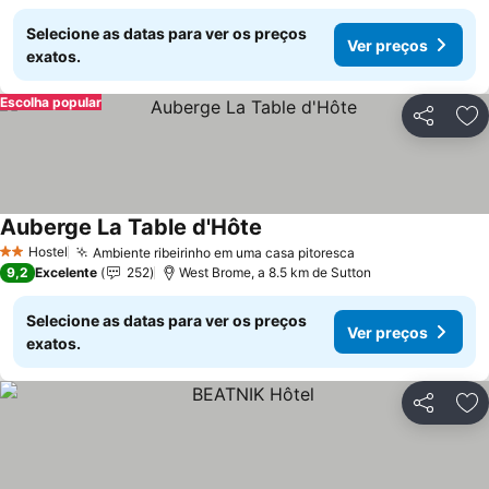
Selecione as datas para ver os preços
Ver preços
exatos.
Escolha popular
Partilhar
Ad
Auberge La Table d'Hôte
Ver preços
Hostel
Ambiente ribeirinho em uma casa pitoresca
Ver preços
2 Estrelas
9,2
Excelente
252
West Brome, a 8.5 km de Sutton
Selecione as datas para ver os preços
Ver preços
exatos.
Partilhar
Ad