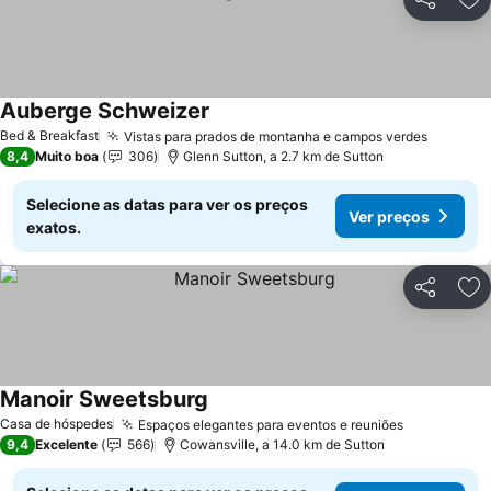
Partilhar
Ad
Auberge Schweizer
Ver preços
Bed & Breakfast
Vistas para prados de montanha e campos verdes
Ver pre
8,4
Muito boa
306
Glenn Sutton, a 2.7 km de Sutton
Selecione as datas para ver os preços
Ver preços
exatos.
Partilhar
Ad
Manoir Sweetsburg
Ver preços
Casa de hóspedes
Espaços elegantes para eventos e reuniões
Ver preço
9,4
Excelente
566
Cowansville, a 14.0 km de Sutton