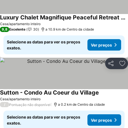
Luxury Chalet Magnifique Peaceful Retreat On Mountain Brook .. In Glen Sutton
Ver preços
Casa/apartamento inteiro
9,8
Excelente
30
a 10.9 km de Centro da cidade
Selecione as datas para ver os preços
Ver preços
exatos.
Partilhar
Ad
Sutton - Condo Au Coeur du Village
Ver preços
Casa/apartamento inteiro
/
a 0.2 km de Centro da cidade
Pontuação não disponível
Selecione as datas para ver os preços
Ver preços
exatos.