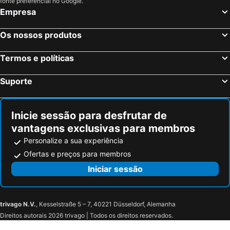
fonte preferencial no Google.
Empresa
Cataratas do Niágara, Ontário Hotéis
Montreal, Quebeque Hotéis
Vancouver, Columbia Britânica Hotéis
Mississauga, Ontário Hotéis
Os nossos produtos
Otava, Ontário Hotéis
Jasper, Alberta Hotéis
Termos e políticas
London, Ontário Hotéis
Suporte
Inicie sessão para desfrutar de
vantagens exclusivas para membros
Personalize a sua experiência
Ofertas e preços para membros
Iniciar sessão
trivago N.V.
, Kesselstraße 5 – 7, 40221 Düsseldorf, Alemanha
Direitos autorais 2026 trivago | Todos os direitos reservados.