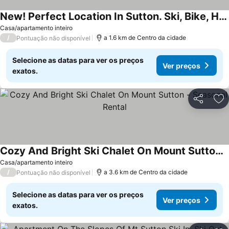
New! Perfect Location In Sutton. Ski, Bike, Hike.
Ver preços
Casa/apartamento inteiro
/
a 1.6 km de Centro da cidade
Pontuação não disponível
Selecione as datas para ver os preços
Ver preços
exatos.
Partilhar
Ad
Cozy And Bright Ski Chalet On Mount Sutton - Seasonal Rental
Ver preços
Casa/apartamento inteiro
/
a 3.6 km de Centro da cidade
Pontuação não disponível
Selecione as datas para ver os preços
Ver preços
exatos.