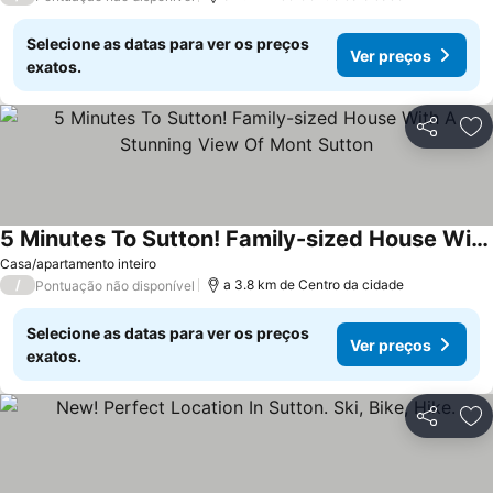
Selecione as datas para ver os preços
Ver preços
exatos.
Partilhar
Ad
5 Minutes To Sutton! Family-sized House With A Stunning View Of Mont Sutton
Ver preços
Casa/apartamento inteiro
/
a 3.8 km de Centro da cidade
Pontuação não disponível
Selecione as datas para ver os preços
Ver preços
exatos.
Partilhar
Ad