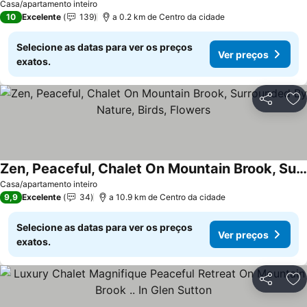
Casa/apartamento inteiro
10
Excelente
139
a 0.2 km de Centro da cidade
Selecione as datas para ver os preços
Ver preços
exatos.
Partilhar
Ad
Zen, Peaceful, Chalet On Mountain Brook, Surrounded By Nature, Birds, Flowers
Ver preços
Casa/apartamento inteiro
9,9
Excelente
34
a 10.9 km de Centro da cidade
Selecione as datas para ver os preços
Ver preços
exatos.
Partilhar
Ad