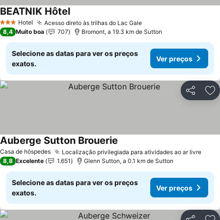
BEATNIK Hôtel
Ver preços
Hotel
Acesso direto às trilhas do Lac Gale
Ver preços
3 Estrelas
8,4
Muito boa
707
Bromont, a 19.3 km de Sutton
Selecione as datas para ver os preços
Ver preços
exatos.
Partilhar
Ad
Auberge Sutton Brouerie
Ver preços
Casa de hóspedes
Localização privilegiada para atividades ao ar livre
Ver 
8,8
Excelente
1.651
Glenn Sutton, a 0.1 km de Sutton
Selecione as datas para ver os preços
Ver preços
exatos.