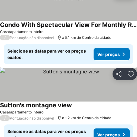
Condo With Spectacular View For Monthly Rental In Mont Sutton
Ver preços
Casa/apartamento inteiro
/
a 5.1 km de Centro da cidade
Pontuação não disponível
Selecione as datas para ver os preços
Ver preços
exatos.
Partilhar
Ad
Sutton's montagne view
Ver preços
Casa/apartamento inteiro
/
a 1.2 km de Centro da cidade
Pontuação não disponível
Selecione as datas para ver os preços
Ver preços