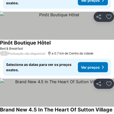
Ver preços
exatos.
Partilhar
Ad
Pinôt Boutique Hôtel
Ver preços
Bed & Breakfast
/
a 0.7 km de Centro da cidade
Pontuação não disponível
Selecione as datas para ver os preços
Ver preços
exatos.
Partilhar
Ad
Brand New 4.5 In The Heart Of Sutton Village