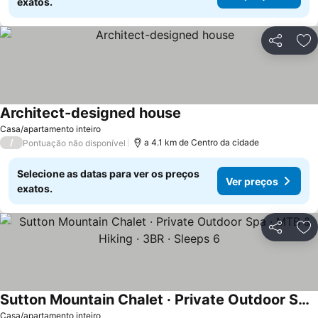
exatos.
Partilhar
Ad
Architect-designed house
Ver preços
Casa/apartamento inteiro
/
a 4.1 km de Centro da cidade
Pontuação não disponível
Selecione as datas para ver os preços
Ver preços
exatos.
Partilhar
Ad
Sutton Mountain Chalet · Private Outdoor Spa · MTB & Hiking · 3BR · Sleeps 6
Ver preços
Casa/apartamento inteiro