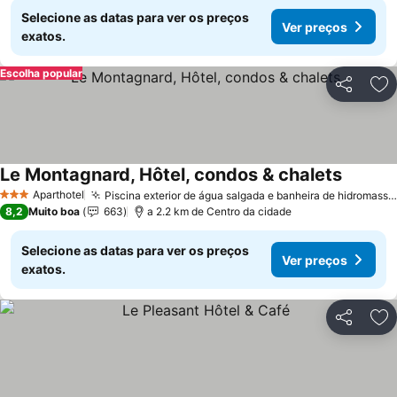
Selecione as datas para ver os preços
Ver preços
exatos.
Escolha popular
Partilhar
Ad
Le Montagnard, Hôtel, condos & chalets
Ver pre
Aparthotel
Piscina exterior de água salgada e banheira de hidromassagem
3 Estrelas
8,2
Muito boa
663
a 2.2 km de Centro da cidade
Selecione as datas para ver os preços
Ver preços
exatos.
Partilhar
Ad