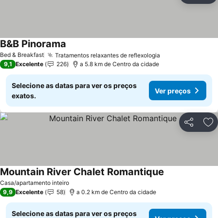
B&B Pinorama
Ver preços
Bed & Breakfast
Tratamentos relaxantes de reflexologia
Ver preços
9,1
Excelente
226
a 5.8 km de Centro da cidade
Selecione as datas para ver os preços
Ver preços
exatos.
Partilhar
Ad
Mountain River Chalet Romantique
Ver preços
Casa/apartamento inteiro
9,9
Excelente
58
a 0.2 km de Centro da cidade
Selecione as datas para ver os preços