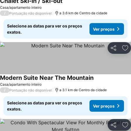
Chalet Ski-in / Ski-out
Ver preços
Casa/apartamento inteiro
/
a 3.6 km de Centro da cidade
Pontuação não disponível
Selecione as datas para ver os preços
Ver preços
exatos.
Partilhar
Ad
Modern Suite Near The Mountain
Ver preços
Casa/apartamento inteiro
/
a 3.1 km de Centro da cidade
Pontuação não disponível
Selecione as datas para ver os preços
Ver preços
exatos.
Partilhar
Ad