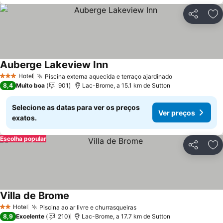
Partilhar
Ad
Auberge Lakeview Inn
Ver preços
Hotel
Piscina externa aquecida e terraço ajardinado
Ver preços
3 Estrelas
8,4
Muito boa
901
Lac-Brome, a 15.1 km de Sutton
Selecione as datas para ver os preços
Ver preços
exatos.
Escolha popular
Partilhar
Ad
Villa de Brome
Ver preços
Hotel
Piscina ao ar livre e churrasqueiras
Ver preços
2 Estrelas
8,9
Excelente
210
Lac-Brome, a 17.7 km de Sutton