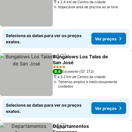
a 2.4 km de Centro da cidade
Impecável área de piscina ao ar livre
Ver p
Selecione as datas para ver os preços
Ver preços
exatos.
Bungalows Los Talas de
Partilhar
Adicionar aos favoritos
San José
Ver preços
4 Estrelas
9,4
Excelente
312
a 5.2 km de Centro da cidade
Terrenos amplos e meticulosamente
cuidados
Selecione as datas para ver os preços
Ver preços
exatos.
Departamentos
Partilhar
Adicionar aos favoritos