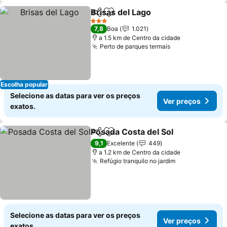
Brisas del Lago
Partilhar
Adicionar aos favoritos
Ver preços
3 Estrelas
7,8
Boa
1.021
a 1.5 km de Centro da cidade
Perto de parques termais
Ver preços
Escolha popular
Selecione as datas para ver os preços
Ver preços
exatos.
Posada Costa del Sol
Partilhar
Adicionar aos favoritos
Ver p
9,1
Excelente
449
a 1.2 km de Centro da cidade
Refúgio tranquilo no jardim
Ver preços
Selecione as datas para ver os preços
Ver preços
exatos.