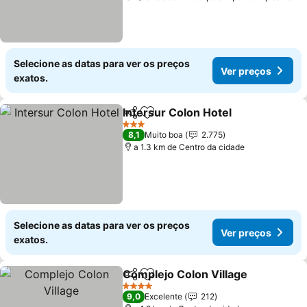
Selecione as datas para ver os preços
Ver preços
exatos.
Intersur Colon Hotel
Partilhar
Adicionar aos favoritos
Ver p
3 Estrelas
8,1
Muito boa
2.775
a 1.3 km de Centro da cidade
Selecione as datas para ver os preços
Ver preços
exatos.
Complejo Colon Village
Partilhar
Adicionar aos favoritos
Ve
4 Estrelas
9,0
Excelente
212