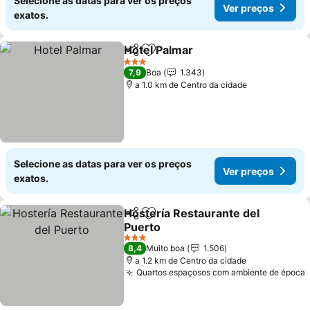
Selecione as datas para ver os preços
Ver preços
exatos.
Hotel Palmar
Partilhar
Adicionar aos favoritos
Ver preços
3 Estrelas
7,9
Boa
1.343
a 1.0 km de Centro da cidade
Selecione as datas para ver os preços
Ver preços
exatos.
Hostería Restaurante del
Partilhar
Adicionar aos favoritos
Puerto
Ver preços
3 Estrelas
8,4
Muito boa
1.506
a 1.2 km de Centro da cidade
Quartos espaçosos com ambiente de época