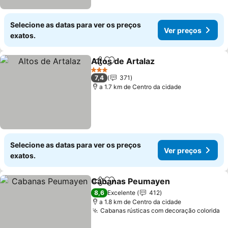
Selecione as datas para ver os preços
Ver preços
exatos.
Altos de Artalaz
Partilhar
Adicionar aos favoritos
Ver preço
3 Estrelas
7,4
371
a 1.7 km de Centro da cidade
Selecione as datas para ver os preços
Ver preços
exatos.
Cabanas Peumayen
Partilhar
Adicionar aos favoritos
Ver pr
8,6
Excelente
412
a 1.8 km de Centro da cidade
Cabanas rústicas com decoração colorida
Ve