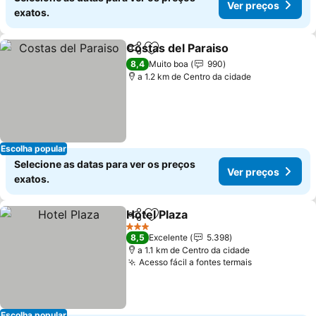
Ver preços
exatos.
Costas del Paraiso
Partilhar
Adicionar aos favoritos
Ver pre
8,4
Muito boa
990
a 1.2 km de Centro da cidade
Escolha popular
Selecione as datas para ver os preços
Ver preços
exatos.
Hotel Plaza
Partilhar
Adicionar aos favoritos
Ver preços
3 Estrelas
8,5
Excelente
5.398
a 1.1 km de Centro da cidade
Acesso fácil a fontes termais
Ver preços
Escolha popular