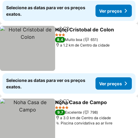
Selecione as datas para ver os preços
Ver preços
exatos.
Hotel Cristobal de Colon
Partilhar
Adicionar aos favoritos
V
3 Estrelas
8,4
Muito boa
651
a 1.2 km de Centro da cidade
Selecione as datas para ver os preços
Ver preços
exatos.
Noha Casa de Campo
Partilhar
Adicionar aos favoritos
Ver 
4 Estrelas
9,7
Excelente
798
a 3.0 km de Centro da cidade
Piscina convidativa ao ar livre
Ver preços