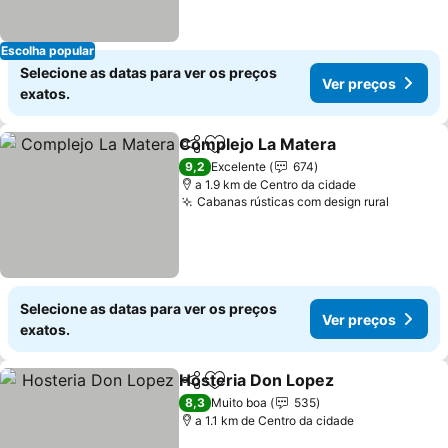
Escolha popular
Selecione as datas para ver os preços
Ver preços
exatos.
Complejo La Matera
Partilhar
Adicionar aos favoritos
Ver p
9,2
Excelente
674
a 1.9 km de Centro da cidade
Cabanas rústicas com design rural
Ver pre
Selecione as datas para ver os preços
Ver preços
exatos.
Hosteria Don Lopez
Partilhar
Adicionar aos favoritos
Ver pr
8,3
Muito boa
535
a 1.1 km de Centro da cidade