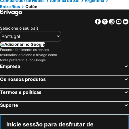
Comparador de Hotéis
América do Sul
Argentina
Entre Ríos
Colón
Facebook
Twitter
Insta
Yo
Selecione o seu país
Adicionar no Google
Encontre facilmente os nossos
resultados: adicione o trivago como
fonte preferencial no Google.
Empresa
Os nossos produtos
Termos e políticas
Suporte
Inicie sessão para desfrutar de