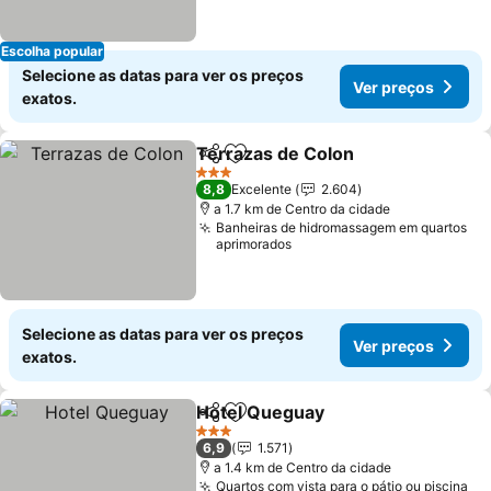
Escolha popular
Selecione as datas para ver os preços
Ver preços
exatos.
Terrazas de Colon
Partilhar
Adicionar aos favoritos
Ver pre
3 Estrelas
8,8
Excelente
2.604
a 1.7 km de Centro da cidade
Banheiras de hidromassagem em quartos
aprimorados
Selecione as datas para ver os preços
Ver preços
exatos.
Hotel Queguay
Partilhar
Adicionar aos favoritos
Ver preços
3 Estrelas
6,9
1.571
a 1.4 km de Centro da cidade
Quartos com vista para o pátio ou piscina
Ve