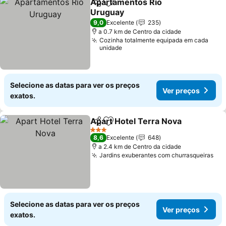
Apartamentos Río
Partilhar
Adicionar aos favoritos
Uruguay
Ver preços
9,0
Excelente
235
a 0.7 km de Centro da cidade
Cozinha totalmente equipada em cada
unidade
Selecione as datas para ver os preços
Ver preços
exatos.
Apart Hotel Terra Nova
Partilhar
Adicionar aos favoritos
Ver
3 Estrelas
8,6
Excelente
648
a 2.4 km de Centro da cidade
Jardins exuberantes com churrasqueiras
Ver
Selecione as datas para ver os preços
Ver preços
exatos.