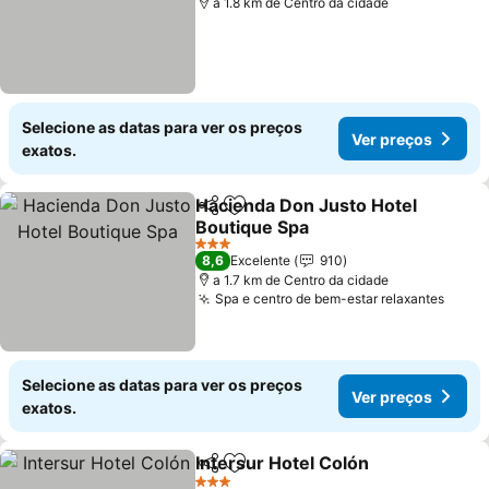
a 1.8 km de Centro da cidade
Selecione as datas para ver os preços
Ver preços
exatos.
Hacienda Don Justo Hotel
Partilhar
Adicionar aos favoritos
Boutique Spa
Ver preços
3 Estrelas
8,6
Excelente
910
a 1.7 km de Centro da cidade
Spa e centro de bem-estar relaxantes
Ver p
Selecione as datas para ver os preços
Ver preços
exatos.
Intersur Hotel Colón
Partilhar
Adicionar aos favoritos
Ver p