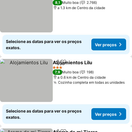
3 Estrelas
8,1
Muito boa
2.766
a 1.3 km de Centro da cidade
Selecione as datas para ver os preços
Ver preços
exatos.
Alojamientos Lilu
Partilhar
Adicionar aos favoritos
Ver preç
3 Estrelas
7,9
Muito boa
198
a 0.6 km de Centro da cidade
Cozinha completa em todas as unidades
Ver
Selecione as datas para ver os preços
Ver preços
exatos.