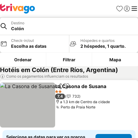
Favoritos
Iniciar
Me
Destino
Colón
Check-in/out
Hóspedes e quartos
Escolha as datas
2 hóspedes, 1 quarto.
Ordenar
Filtrar
Mapa
Hotéis em Colón (Entre Ríos, Argentina)
Como os pagamentos influenciam os resultados
La Casona de Susana
Partilhar
Adicionar aos favoritos
Ver 
2 Estrelas
7,4
732
a 1.3 km de Centro da cidade
Perto da Praia Norte
Ver preços
Selecione as datas para ver os preços