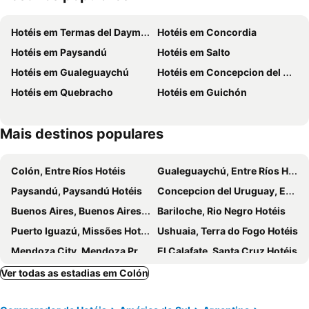
Hotéis em Termas del Dayman
Hotéis em Concordia
Hotéis em Paysandú
Hotéis em Salto
Hotéis em Gualeguaychú
Hotéis em Concepcion del Uruguay
Hotéis em Quebracho
Hotéis em Guichón
Mais destinos populares
Colón, Entre Ríos Hotéis
Gualeguaychú, Entre Ríos Hotéis
Paysandú, Paysandú Hotéis
Concepcion del Uruguay, Entre Ríos Hotéis
Buenos Aires, Buenos Aires Province Hotéis
Bariloche, Rio Negro Hotéis
Puerto Iguazú, Missões Hotéis
Ushuaia, Terra do Fogo Hotéis
Mendoza City, Mendoza Province Hotéis
El Calafate, Santa Cruz Hotéis
Posadas, Missões Hotéis
Termas de Río Hondo, Santiago del Estero Province Hotéis
Ver todas as estadias em Colón
Salta, Salta Province Hotéis