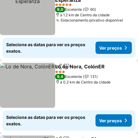
Esperanza
Ver preços
5 Estrelas
9,0
Excelente
60
a 1.2 km de Centro da cidade
Estacionamento privativo disponível
Ver pr
Selecione as datas para ver os preços
Ver preços
exatos.
Lo de Nora, ColónER
Partilhar
Adicionar aos favoritos
Ver p
3 Estrelas
9,4
Excelente
131
a 0.2 km de Centro da cidade
Selecione as datas para ver os preços
Ver preços
exatos.