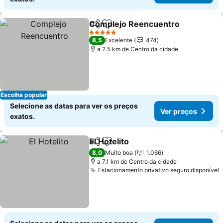
Complejo Reencuentro
Partilhar
Adicionar aos favoritos
Ve
5 Estrelas
8,5
Excelente
474
a 2.5 km de Centro da cidade
Escolha popular
Selecione as datas para ver os preços
Ver preços
exatos.
El Hotelito
Partilhar
Adicionar aos favoritos
Ver preços
8,0
Muito boa
1.066
a 7.1 km de Centro da cidade
Estacionamento privativo seguro disponível
V