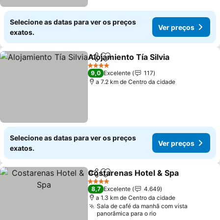
Selecione as datas para ver os preços
Ver preços
exatos.
Alojamiento Tía Silvia
Partilhar
Adicionar aos favoritos
Ver 
4 Estrelas
9,0
Excelente
117
a 7.2 km de Centro da cidade
Selecione as datas para ver os preços
Ver preços
exatos.
Costarenas Hotel & Spa
Partilhar
Adicionar aos favoritos
Ve
4 Estrelas
8,7
Excelente
4.649
a 1.3 km de Centro da cidade
Sala de café da manhã com vista
panorâmica para o rio