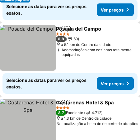
Selecione as datas para ver os preços
Ver preços
exatos.
Posada del Campo
Partilhar
Adicionar aos favoritos
Ver pre
4 Estrelas
6,8
69
a 5.1 km de Centro da cidade
Acomodações com cozinhas totalmente
equipadas
Selecione as datas para ver os preços
Ver preços
exatos.
Costarenas Hotel & Spa
Partilhar
Adicionar aos favoritos
Ve
4 Estrelas
8,7
Excelente
4.712
a 1.3 km de Centro da cidade
Localização à beira do rio perto de atrações