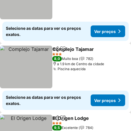
Selecione as datas para ver os preços
Ver preços
exatos.
Complejo Tajamar
Partilhar
Adicionar aos favoritos
Ver pre
3 Estrelas
8,0
Muito boa
782
a 1.9 km de Centro da cidade
Piscina aquecida
Ver preços
Selecione as datas para ver os preços
Ver preços
exatos.
El Origen Lodge
Partilhar
Adicionar aos favoritos
Ver preço
3 Estrelas
9,5
Excelente
784