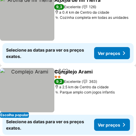
Aroma de mi Tierra
Partilhar
Adicionar aos favoritos
Ver pr
9,3
Excelente
126
a 0.4 km de Centro da cidade
Cozinha completa em todas as unidades
Ver
Selecione as datas para ver os preços
Ver preços
exatos.
Complejo Arami
Partilhar
Adicionar aos favoritos
Ver preço
2 Estrelas
9,2
Excelente
363
a 2.5 km de Centro da cidade
Parque amplo com jogos infantis
Ver preç
Escolha popular
Selecione as datas para ver os preços
Ver preços
exatos.