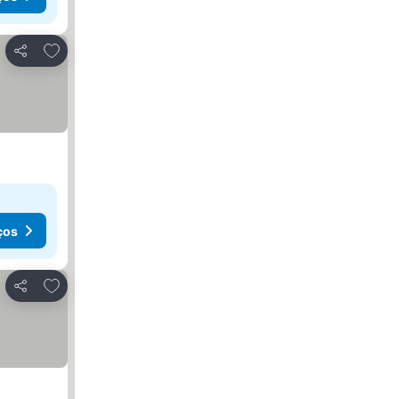
Adicionar aos favoritos
Partilhar
ços
Adicionar aos favoritos
Partilhar