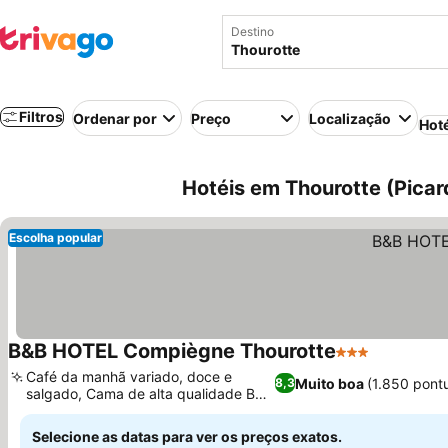
Destino
Filtros
Ordenar por
Preço
Localização
Hot
Hotéis em Thourotte (Picar
Escolha popular
B&B HOTEL Compiègne Thourotte
3 Estrelas
Café da manhã variado, doce e
Muito boa
(1.850 pont
8,3
salgado, Cama de alta qualidade B&B
By Bultex
Selecione as datas para ver os preços exatos.