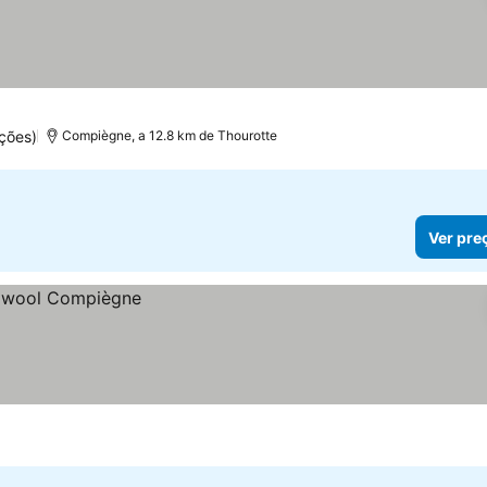
ções)
Compiègne, a 12.8 km de Thourotte
Ver pre