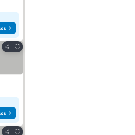
ços
Adicionar aos favoritos
Partilhar
ços
Adicionar aos favoritos
Partilhar