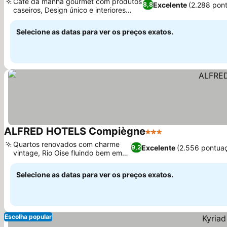
Café da manhã gourmet com produtos
Excelente
(2.288 pon
8,8
caseiros, Design único e interiores
coloridos
Selecione as datas para ver os preços exatos.
ALFRED HOTELS Compiègne
3 Estrelas
Quartos renovados com charme
Excelente
(2.556 pontua
9,2
vintage, Rio Oise fluindo bem em
frente
Selecione as datas para ver os preços exatos.
Escolha popular