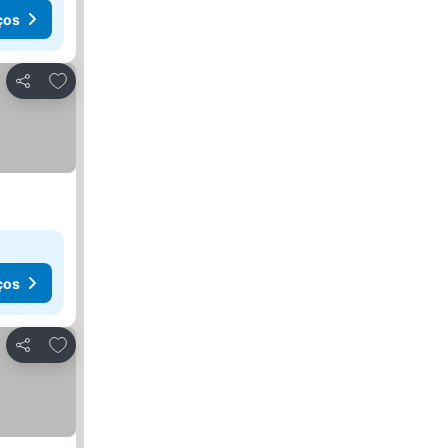
ços
Adicionar aos favoritos
Partilhar
ços
Adicionar aos favoritos
Partilhar