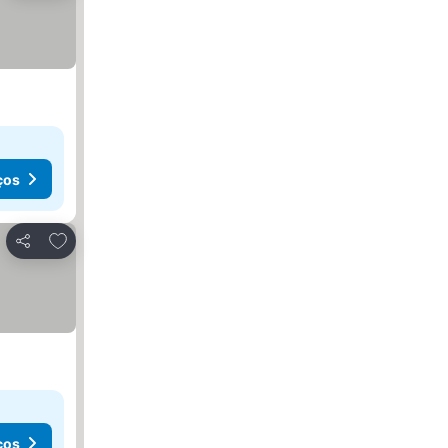
ços
Adicionar aos favoritos
Partilhar
ços