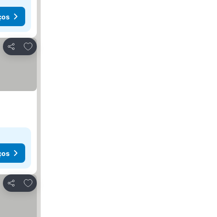
ços
Adicionar aos favoritos
Partilhar
ços
Adicionar aos favoritos
Partilhar