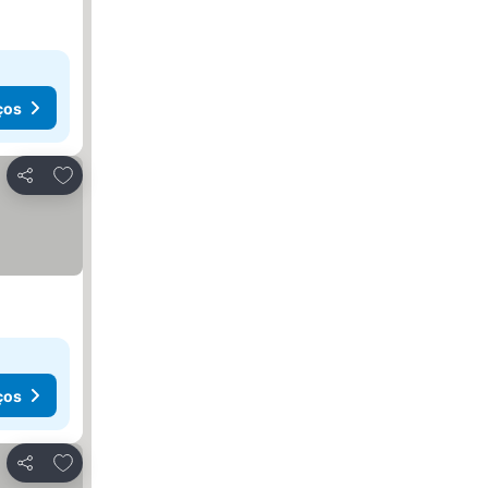
ços
Adicionar aos favoritos
Partilhar
ços
Adicionar aos favoritos
Partilhar