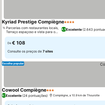
Kyriad Prestige Compiègne
4 Estrelas
Parcerias com restaurantes locais,
Excelente
(2.643 pontua
8,5
Terraço espaçoso e vista para o
jardim
€ 108
De
Consulte os preços de
7 sites
Escolha popular
Cowool Compiègne
3 Estrelas
Excelente
(24 pontuações)
9,1
Compiègne, a 10.9 km de Thourotte