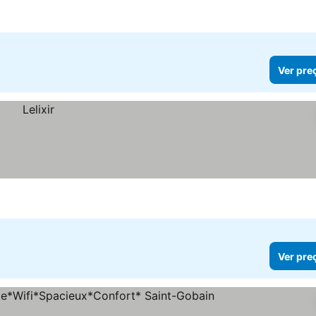
Ver pre
Ver pre