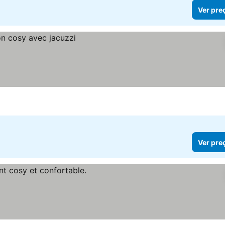
Ver pre
Ver pre