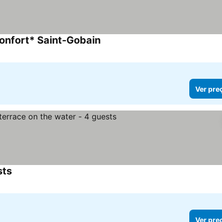
onfort* Saint-Gobain
Ver pre
sts
Ver pre