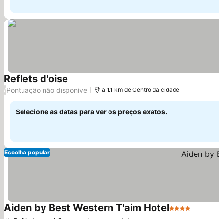
Reflets d'oise
Pontuação não disponível
/
a 1.1 km de Centro da cidade
Selecione as datas para ver os preços exatos.
Escolha popular
Aiden by Best Western T'aim Hotel
4 Estrelas