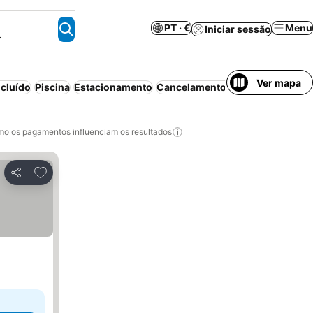
PT · €
Menu
Iniciar sessão
.
Ver mapa
cluído
Piscina
Estacionamento
Cancelamento gratuito
o os pagamentos influenciam os resultados
Adicionar aos favoritos
Partilhar