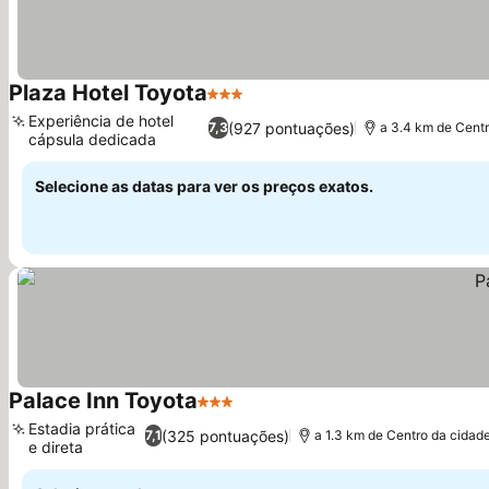
Plaza Hotel Toyota
3 Estrelas
Ver preços
Experiência de hotel
(927 pontuações)
7,3
a 3.4 km de Centr
cápsula dedicada
Ver preços
Selecione as datas para ver os preços exatos.
Palace Inn Toyota
3 Estrelas
Ver preços
Estadia prática
(325 pontuações)
7,1
a 1.3 km de Centro da cidad
e direta
Ver preços