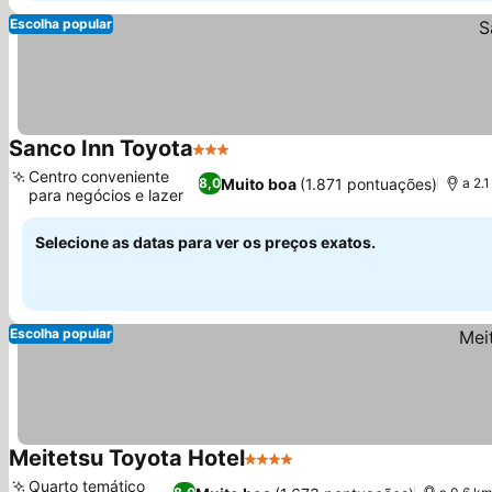
Escolha popular
Sanco Inn Toyota
3 Estrelas
Ver preços
Centro conveniente
Muito boa
(1.871 pontuações)
8,0
a 2.
para negócios e lazer
Ver preços
Selecione as datas para ver os preços exatos.
Escolha popular
Meitetsu Toyota Hotel
4 Estrelas
Ver preços
Quarto temático