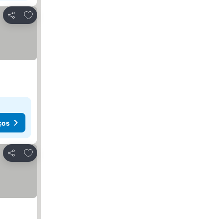
Adicionar aos favoritos
Partilhar
ços
Adicionar aos favoritos
Partilhar