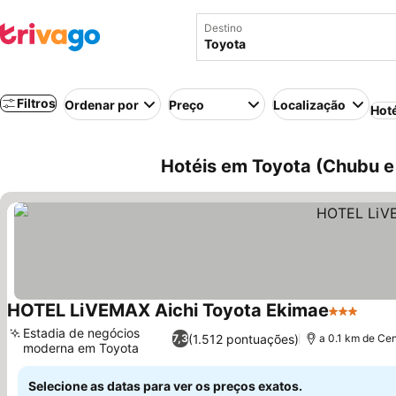
Destino
Filtros
Ordenar por
Preço
Localização
Hot
Hotéis em Toyota (Chubu e
HOTEL LiVEMAX Aichi Toyota Ekimae
3 Estrelas
Ver 
Estadia de negócios
(1.512 pontuações)
7,3
a 0.1 km de Ce
moderna em Toyota
Ver preços
Selecione as datas para ver os preços exatos.