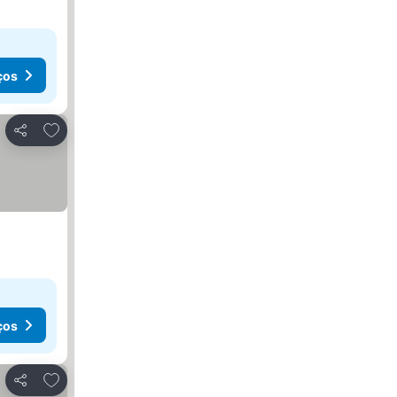
ços
Adicionar aos favoritos
Partilhar
ços
Adicionar aos favoritos
Partilhar