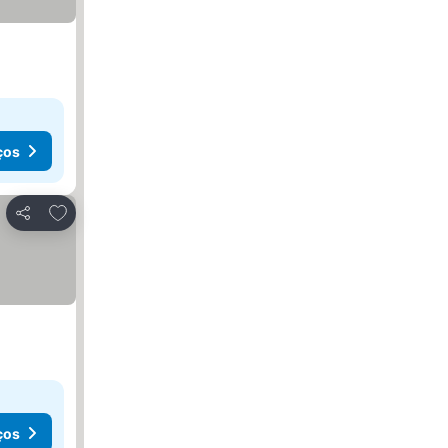
ços
Adicionar aos favoritos
Partilhar
ços