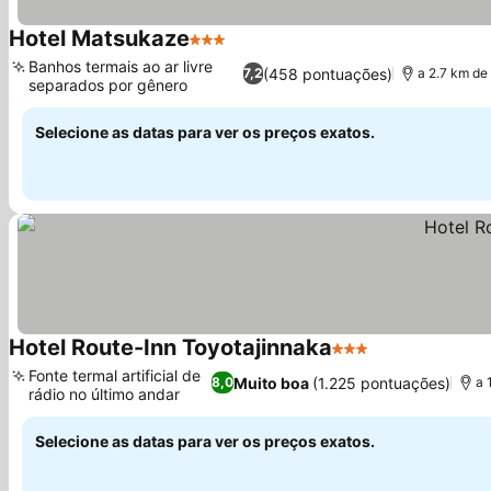
Hotel Matsukaze
3 Estrelas
Ver preços
Banhos termais ao ar livre
(458 pontuações)
7,2
a 2.7 km de
separados por gênero
Ver preços
Selecione as datas para ver os preços exatos.
Hotel Route-Inn Toyotajinnaka
3 Estrelas
Ver preços
Fonte termal artificial de
Muito boa
(1.225 pontuações)
8,0
a 
rádio no último andar
Ver preços
Selecione as datas para ver os preços exatos.