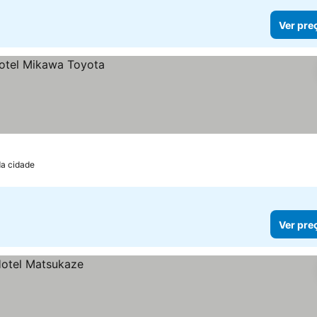
Ver pre
da cidade
Ver pre