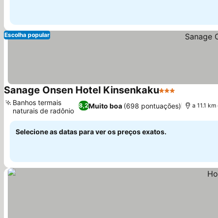
Escolha popular
Sanage Onsen Hotel Kinsenkaku
3 Estrelas
Ver preços
Banhos termais
Muito boa
(698 pontuações)
8,2
a 11.1 km
naturais de radônio
Ver preços
Selecione as datas para ver os preços exatos.