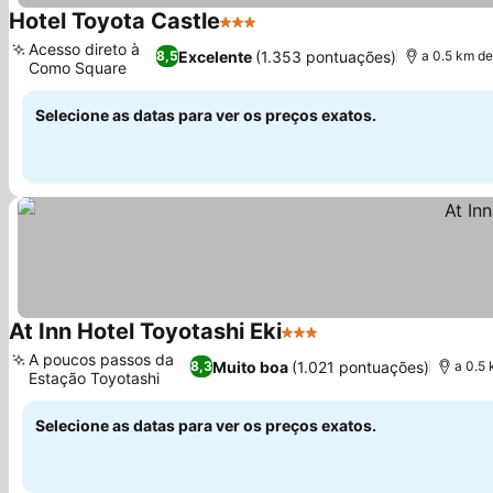
Hotel Toyota Castle
3 Estrelas
Ver preços
Acesso direto à
Excelente
(1.353 pontuações)
8,5
a 0.5 km de
Como Square
Ver preços
Selecione as datas para ver os preços exatos.
At Inn Hotel Toyotashi Eki
3 Estrelas
Ver preços
A poucos passos da
Muito boa
(1.021 pontuações)
8,3
a 0.5
Estação Toyotashi
Ver preços
Selecione as datas para ver os preços exatos.