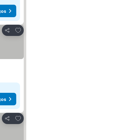
ços
Adicionar aos favoritos
Partilhar
ços
Adicionar aos favoritos
Partilhar