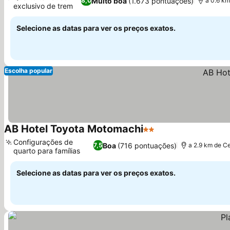
Muito boa
(1.673 pontuações)
8,0
a 0.6 km
exclusivo de trem
Ver preços
Selecione as datas para ver os preços exatos.
Escolha popular
AB Hotel Toyota Motomachi
2 Estrelas
Ver preços
Configurações de
Boa
(716 pontuações)
7,5
a 2.9 km de C
quarto para famílias
Ver preços
Selecione as datas para ver os preços exatos.