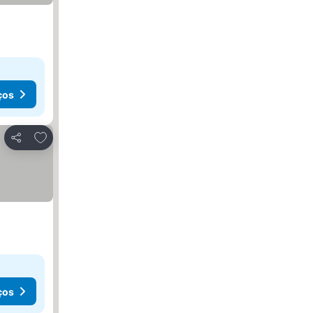
ços
Adicionar aos favoritos
Partilhar
ços