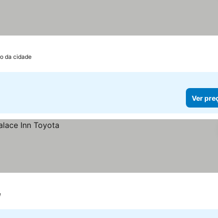
o da cidade
Ver pre
e