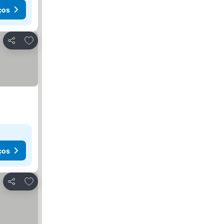
ços
Adicionar aos favoritos
Partilhar
ços
Adicionar aos favoritos
Partilhar