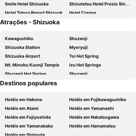
Smile Hotel Shizuoka
Shizutetsu Hotel Prezio Shizuoka Ekinan
Hotel Tetora Resort Shizuoka Yaizu
Hotel Crespa
Atrações - Shizuoka
Kuretake Inn Premium Fujinomiya
Yukairo Kikuya
Yaizu Grand Hotel
Kawaguchiko
Shuzenji
Shizuoka Station
Myoryuji
Shizuoka Airport
Toi Hot Spring
Mt. Minobu Kuonji Temple
Izu Hot Springs
Shuzenji Hot Spring
Shuzenji
Destinos populares
Hotéis em Hakone
Hotéis em Fujikawaguchiko
Hotéis em Atami
Hotéis em Yamanashi
Hotéis em Fujiyoshida
Hotéis em Nakatsugawa
Hotéis em Yamanakako
Hotéis em Hamamatsu
Hotéis em Shimoda