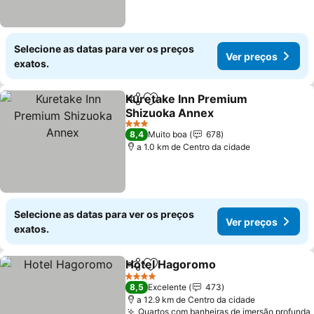
Selecione as datas para ver os preços
Ver preços
exatos.
Kuretake Inn Premium
Partilhar
Adicionar aos favoritos
Shizuoka Annex
3 Estrelas
8,4
Muito boa
678
a 1.0 km de Centro da cidade
Selecione as datas para ver os preços
Ver preços
exatos.
Hotel Hagoromo
Partilhar
Adicionar aos favoritos
4 Estrelas
8,5
Excelente
473
a 12.9 km de Centro da cidade
Quartos com banheiras de imersão profunda