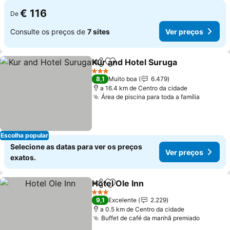
€ 116
De
Consulte os preços de
7 sites
Ver preços
Kur and Hotel Suruga
Partilhar
Adicionar aos favoritos
3 Estrelas
8,1
Muito boa
6.479
a 16.4 km de Centro da cidade
Área de piscina para toda a família
Escolha popular
Selecione as datas para ver os preços
Ver preços
exatos.
Hotel Ole Inn
Partilhar
Adicionar aos favoritos
3 Estrelas
9,1
Excelente
2.229
a 0.5 km de Centro da cidade
Buffet de café da manhã premiado