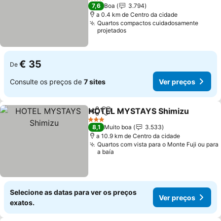
3 Estrelas
7,6
Boa
3.794
a 0.4 km de Centro da cidade
Quartos compactos cuidadosamente
projetados
€ 35
De
Consulte os preços de
7 sites
Ver preços
HOTEL MYSTAYS Shimizu
Partilhar
Adicionar aos favoritos
3 Estrelas
8,1
Muito boa
3.533
a 10.9 km de Centro da cidade
Quartos com vista para o Monte Fuji ou para
a baía
Selecione as datas para ver os preços
Ver preços
exatos.