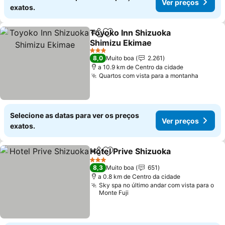
Ver preços
exatos.
Toyoko Inn Shizuoka
Partilhar
Adicionar aos favoritos
Shimizu Ekimae
3 Estrelas
8,0
Muito boa
2.261
a 10.9 km de Centro da cidade
Quartos com vista para a montanha
Selecione as datas para ver os preços
Ver preços
exatos.
Hotel Prive Shizuoka
Partilhar
Adicionar aos favoritos
3 Estrelas
8,3
Muito boa
651
a 0.8 km de Centro da cidade
Sky spa no último andar com vista para o
Monte Fuji