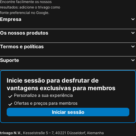
Encontre facilmente os nossos
Shirakawa, Chubu e Hokuriku Hotéis
Gero, Chubu e Hokuriku Hotéis
resultados: adicione o trivago como
Tóquio, Kanto Hotéis
Osaka, Kinki Hotéis
fonte preferencial no Google.
Empresa
Quioto, Kinki Hotéis
Hakone, Kanto Hotéis
Hiroshima, Chugoku Hotéis
Fujikawaguchiko, Chubu e Hokuriku Hotéis
Os nossos produtos
Kanazawa, Chubu e Hokuriku Hotéis
Termos e políticas
Suporte
Inicie sessão para desfrutar de
vantagens exclusivas para membros
Personalize a sua experiência
Ofertas e preços para membros
Iniciar sessão
trivago N.V.
, Kesselstraße 5 – 7, 40221 Düsseldorf, Alemanha