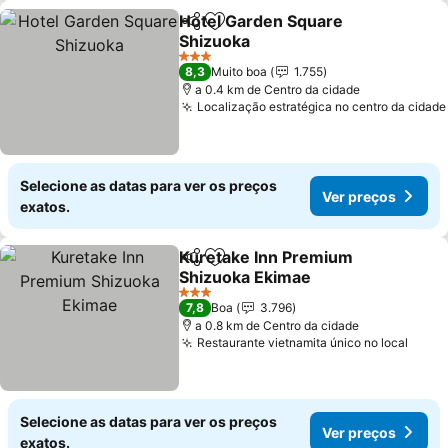
Hotel Garden Square
Partilhar
Adicionar aos favoritos
Shizuoka
3 Estrelas
8,3
Muito boa
1.755
a 0.4 km de Centro da cidade
Localização estratégica no centro da cidade
Selecione as datas para ver os preços
Ver preços
exatos.
Kuretake Inn Premium
Partilhar
Adicionar aos favoritos
Shizuoka Ekimae
3 Estrelas
7,8
Boa
3.796
a 0.8 km de Centro da cidade
Restaurante vietnamita único no local
Selecione as datas para ver os preços
Ver preços
exatos.