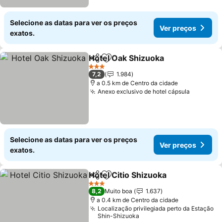
Selecione as datas para ver os preços
Ver preços
exatos.
Hotel Oak Shizuoka
Partilhar
Adicionar aos favoritos
3 Estrelas
7,2
1.984
a 0.5 km de Centro da cidade
Anexo exclusivo de hotel cápsula
Selecione as datas para ver os preços
Ver preços
exatos.
Hotel Citio Shizuoka
Partilhar
Adicionar aos favoritos
3 Estrelas
8,2
Muito boa
1.637
a 0.4 km de Centro da cidade
Localização privilegiada perto da Estação
Shin-Shizuoka