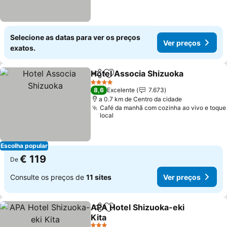
Selecione as datas para ver os preços
Ver preços
exatos.
Hotel Associa Shizuoka
Partilhar
Adicionar aos favoritos
4 Estrelas
8,6
Excelente
7.673
a 0.7 km de Centro da cidade
Café da manhã com cozinha ao vivo e toque
local
Escolha popular
€ 119
De
Consulte os preços de
11 sites
Ver preços
APA Hotel Shizuoka-eki
Partilhar
Adicionar aos favoritos
Kita