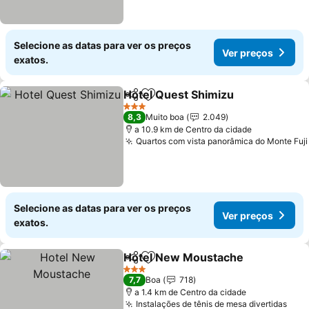
Selecione as datas para ver os preços
Ver preços
exatos.
Hotel Quest Shimizu
Partilhar
Adicionar aos favoritos
3 Estrelas
8,3
Muito boa
2.049
a 10.9 km de Centro da cidade
Quartos com vista panorâmica do Monte Fuji
Selecione as datas para ver os preços
Ver preços
exatos.
Hotel New Moustache
Partilhar
Adicionar aos favoritos
3 Estrelas
7,7
Boa
718
a 1.4 km de Centro da cidade
Instalações de tênis de mesa divertidas