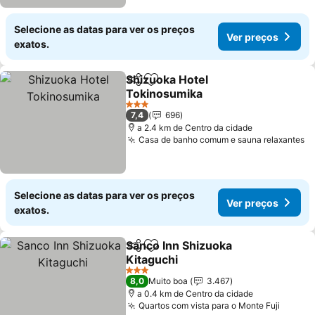
Selecione as datas para ver os preços
Ver preços
exatos.
Shizuoka Hotel
Partilhar
Adicionar aos favoritos
Tokinosumika
3 Estrelas
7,4
696
a 2.4 km de Centro da cidade
Casa de banho comum e sauna relaxantes
Selecione as datas para ver os preços
Ver preços
exatos.
Sanco Inn Shizuoka
Partilhar
Adicionar aos favoritos
Kitaguchi
3 Estrelas
8,0
Muito boa
3.467
a 0.4 km de Centro da cidade
Quartos com vista para o Monte Fuji