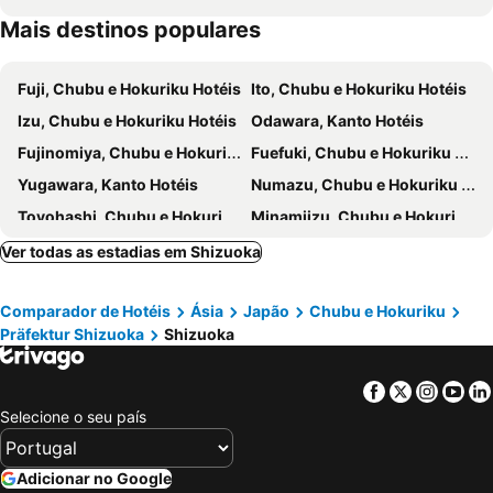
Mais destinos populares
Fuji, Chubu e Hokuriku Hotéis
Ito, Chubu e Hokuriku Hotéis
Izu, Chubu e Hokuriku Hotéis
Odawara, Kanto Hotéis
Fujinomiya, Chubu e Hokuriku Hotéis
Fuefuki, Chubu e Hokuriku Hotéis
Yugawara, Kanto Hotéis
Numazu, Chubu e Hokuriku Hotéis
Toyohashi, Chubu e Hokuriku Hotéis
Minamiizu, Chubu e Hokuriku Hotéis
Hokuto, Chubu e Hokuriku Hotéis
Toyokawa, Chubu e Hokuriku Hotéis
Ver todas as estadias em Shizuoka
Nishiizu, Chubu e Hokuriku Hotéis
Susono, Chubu e Hokuriku Hotéis
Comparador de Hotéis
Ásia
Japão
Chubu e Hokuriku
Narusawa, Chubu e Hokuriku Hotéis
Kawazu, Chubu e Hokuriku Hotéis
Präfektur Shizuoka
Shizuoka
Daisen, Chubu e Hokuriku Hotéis
Kosai, Chubu e Hokuriku Hotéis
Nagiso, Chubu e Hokuriku Hotéis
Kakegawa, Chubu e Hokuriku Hotéis
Facebook
Twitter
Insta
Yo
Takayama, Chubu e Hokuriku Hotéis
Nagoya, Chubu e Hokuriku Hotéis
Selecione o seu país
Matsumoto, Chubu e Hokuriku Hotéis
Yamanashi, Chubu e Hokuriku Hotéis
Nakatsugawa, Chubu e Hokuriku Hotéis
Hamamatsu, Chubu e Hokuriku Hotéis
Adicionar no Google