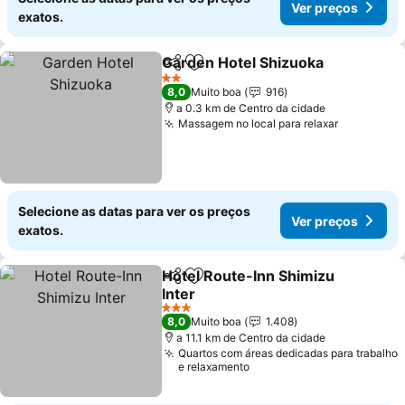
Ver preços
exatos.
Garden Hotel Shizuoka
Partilhar
Adicionar aos favoritos
2 Estrelas
8,0
Muito boa
916
a 0.3 km de Centro da cidade
Massagem no local para relaxar
Selecione as datas para ver os preços
Ver preços
exatos.
Hotel Route-Inn Shimizu
Partilhar
Adicionar aos favoritos
Inter
3 Estrelas
8,0
Muito boa
1.408
a 11.1 km de Centro da cidade
Quartos com áreas dedicadas para trabalho
e relaxamento