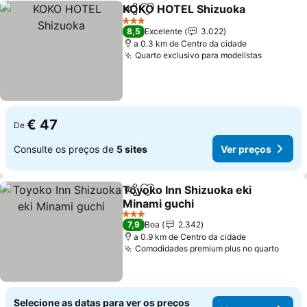
KOKO HOTEL Shizuoka
Partilhar
Adicionar aos favoritos
3 Estrelas
8,5
Excelente
3.022
a 0.3 km de Centro da cidade
Quarto exclusivo para modelistas
€ 47
De
Consulte os preços de
5 sites
Ver preços
Toyoko Inn Shizuoka eki
Partilhar
Adicionar aos favoritos
Minami guchi
3 Estrelas
7,9
Boa
2.342
a 0.9 km de Centro da cidade
Comodidades premium plus no quarto
Selecione as datas para ver os preços