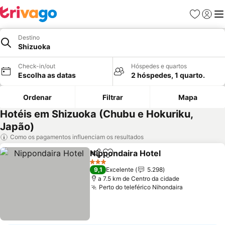
Favoritos
Iniciar
Me
Destino
Shizuoka
Check-in/out
Hóspedes e quartos
Escolha as datas
2 hóspedes, 1 quarto.
Ordenar
Filtrar
Mapa
Hotéis em Shizuoka (Chubu e Hokuriku,
Japão)
Como os pagamentos influenciam os resultados
Nippondaira Hotel
Partilhar
Adicionar aos favoritos
3 Estrelas
9,1
Excelente
5.298
a 7.5 km de Centro da cidade
Perto do teleférico Nihondaira