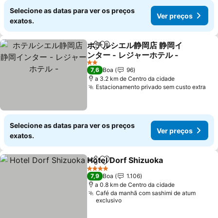
Selecione as datas para ver os preços
Ver preços
exatos.
ホテルシエル静岡店 静岡イ
Partilhar
Adicionar aos favoritos
ンター - レジャーホテル -
2 Estrelas
7,6
Boa
96
a 3.2 km de Centro da cidade
Estacionamento privado sem custo extra
Selecione as datas para ver os preços
Ver preços
exatos.
Hotel Dorf Shizuoka
Partilhar
Adicionar aos favoritos
4 Estrelas
7,9
Boa
1.106
a 0.8 km de Centro da cidade
Café da manhã com sashimi de atum
exclusivo