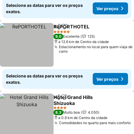
Selecione as datas para ver os preços
Ver preços
exatos.
RePORTHOTEL
Partilhar
Adicionar aos favoritos
5 Estrelas
9,0
Excelente
125
a 12.6 km de Centro da cidade
Estacionamento no local para quem viaja de
carro
Selecione as datas para ver os preços
Ver preços
exatos.
Hotel Grand Hills
Partilhar
Adicionar aos favoritos
Shizuoka
4 Estrelas
8,3
Muito boa
4.050
a 0.9 km de Centro da cidade
Comodidades no quarto para mais conforto