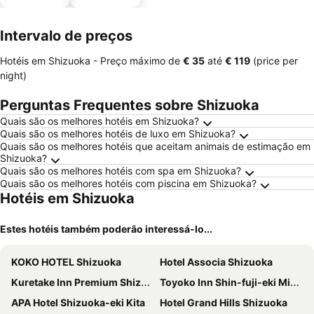
estaciona
mento
Intervalo de preços
Hotéis em Shizuoka -
Preço máximo
de
‎€ 35
até
‎€ 119
(price per
night)
Perguntas Frequentes sobre Shizuoka
Quais são os melhores hotéis em Shizuoka?
Quais são os melhores hotéis de luxo em Shizuoka?
Quais são os melhores hotéis que aceitam animais de estimação em
Shizuoka?
Quais são os melhores hotéis com spa em Shizuoka?
Quais são os melhores hotéis com piscina em Shizuoka?
Hotéis em Shizuoka
Estes hotéis também poderão interessá-lo...
KOKO HOTEL Shizuoka
Hotel Associa Shizuoka
Kuretake Inn Premium Shizuoka Ekimae
Toyoko Inn Shin-fuji-eki Minami-guchi
APA Hotel Shizuoka-eki Kita
Hotel Grand Hills Shizuoka