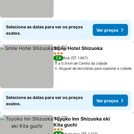
Selecione as datas para ver os preços
Ver preços
exatos.
Smile Hotel Shizuoka
Partilhar
Adicionar aos favoritos
3 Estrelas
7,5
Boa
1.907
a 0.9 km de Centro da cidade
Aluguel de bicicletas para explorar a cidade
Selecione as datas para ver os preços
Ver preços
exatos.
Toyoko Inn Shizuoka eki
Partilhar
Adicionar aos favoritos
Kita guchi
3 Estrelas
8,0
Muito boa
1.223